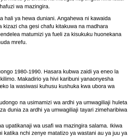
hafuzi wa mazingira.
ya hali ya hewa duniani. Angahewa ni kawaida
 kizazi cha gesi chafu kitakuwa na madhara
endelea matumizi ya fueli za kisukuku huonekana
muda mrefu.
muongo 1980-1990. Hasara kubwa zaidi ya eneo la
 kilimo. Makadirio ya hivi karibuni yanaonyesha
gezeko la wasiwasi kuhusu kushuka kwa ubora wa
ongo na usimamizi wa ardhi ya umwagiliaji huleta
 dunia za ardhi ya umwagiliaji tayari zimeharibiwa
 upatikanaji wa usafi wa mazingira salama. Ikiwa
katika nchi zenye matatizo ya wastani au ya juu ya