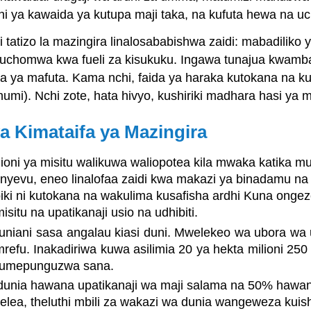
hi ya kawaida ya kutupa maji taka, na kufuta hewa na uc
tatizo la mazingira linalosababishwa zaidi: mabadiliko 
kuchomwa kwa fueli za kisukuku. Ingawa tunajua kwamba
 ya mafuta. Kama nchi, faida ya haraka kutokana na ku
i). Nchi zote, hata hivyo, kushiriki madhara hasi ya 
ya Kimataifa ya Mazingira
lioni ya misitu walikuwa waliopotea kila mwaka katika 
e unyevu, eneo linalofaa zaidi kwa makazi ya binadamu na
tropiki ni kutokana na wakulima kusafisha ardhi Kuna on
tu na upatikanaji usio na udhibiti.
ani sasa angalau kiasi duni. Mwelekeo wa ubora wa ud
. Inakadiriwa kuwa asilimia 20 ya hekta milioni 250 za
o umepunguzwa sana.
dunia hawana upatikanaji wa maji salama na 50% hawana
a, theluthi mbili za wakazi wa dunia wangeweza kuishi 