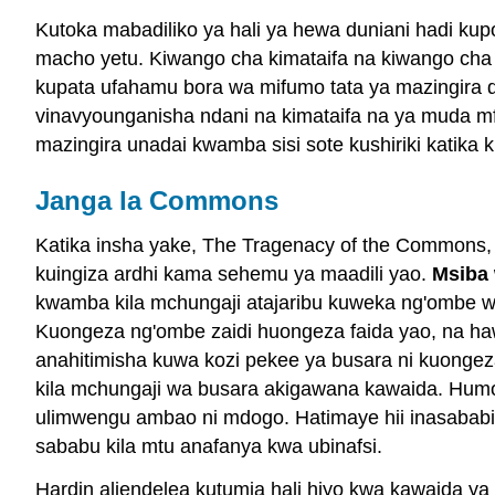
Kutoka mabadiliko ya hali ya hewa duniani hadi kup
macho yetu. Kiwango cha kimataifa na kiwango cha m
kupata ufahamu bora wa mifumo tata ya mazingira du
vinavyounganisha ndani na kimataifa na ya muda m
mazingira unadai kwamba sisi sote kushiriki katik
Janga la Commons
Katika insha yake, The Tragenacy of the Commons, 
kuingiza ardhi kama sehemu ya maadili yao.
Msiba
kwamba kila mchungaji atajaribu kuweka ng'ombe w
Kuongeza ng'ombe zaidi huongeza faida yao, na h
anahitimisha kuwa kozi pekee ya busara ni kuongeza
kila mchungaji wa busara akigawana kawaida. Humo
ulimwengu ambao ni mdogo. Hatimaye hii inasababis
sababu kila mtu anafanya kwa ubinafsi.
Hardin aliendelea kutumia hali hiyo kwa kawaida 