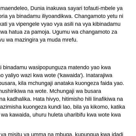
 maendeleo, Dunia inakuwa sayari tofauti-mbele ya
toria ya binadamu iliyoandikwa. Changamoto yetu ni
ati ya vipengele vyao vya asili na vya kibinadamu
si kwa hatua za pamoja. Ugumu wa changamoto za
evu wa mazingira ya muda mrefu.
akati binadamu wasipopunguza matendo yao kwa
o yaliyo wazi kwa wote ('kawaida'). Inatarajiwa
sara, kila mchungaji anataka kuongeza faida yao.
ushirikiwa na wote. Mchungaji wa busara
adhalika. Hata hivyo, hitimisho hili linafikiwa na
imisha kuongeza kundi lao, bila ya kikomo, katika
 wa kawaida, uhuru huleta uharibifu kwa wote kwa
a ya misitu ya umma na mbuga, kupungua kwa idadi