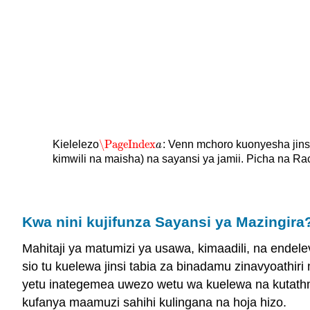
\PageIndex
Kielelezo
: Venn mchoro kuonyesha jinsi
\PageIndex
a
a
kimwili na maisha) na sayansi ya jamii. Picha na Ra
Kwa nini kujifunza Sayansi ya Mazingira
Mahitaji ya matumizi ya usawa, kimaadili, na endele
sio tu kuelewa jinsi tabia za binadamu zinavyoathir
yetu inategemea uwezo wetu wa kuelewa na kutathmi
kufanya maamuzi sahihi kulingana na hoja hizo.