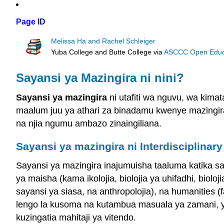
Page ID
Melissa Ha and Rachel Schleiger
Yuba College and Butte College
via
ASCCC Open Educat
Sayansi ya Mazingira ni nini?
Sayansi ya mazingira
ni utafiti wa nguvu, wa kima
maalum juu ya athari za binadamu kwenye mazingira
na njia ngumu ambazo zinaingiliana.
Sayansi ya mazingira ni Interdisciplinary
Sayansi ya mazingira inajumuisha taaluma katika saya
ya maisha (kama ikolojia, biolojia ya uhifadhi, biolo
sayansi ya siasa, na anthropolojia), na humanities (
lengo la kusoma na kutambua masuala ya zamani, y
kuzingatia mahitaji ya vitendo.