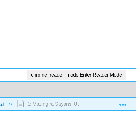
chrome_reader_mode
Enter Reader Mode
Exp
izi
1: Mazingira Sayansi Utangulizi