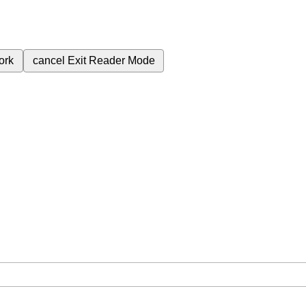
ork
cancel
Exit Reader Mode