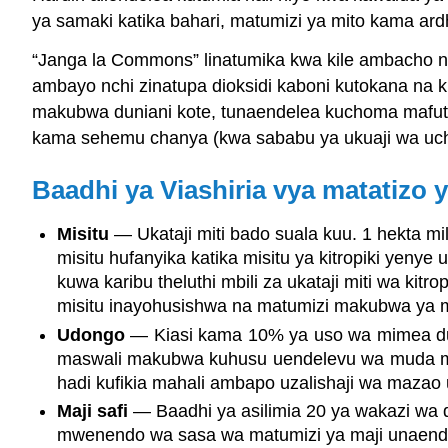
ya samaki katika bahari, matumizi ya mito kama ard
“Janga la Commons” linatumika kwa kile ambacho ni 
ambayo nchi zinatupa dioksidi kaboni kutokana na 
makubwa duniani kote, tunaendelea kuchoma mafuta
kama sehemu chanya (kwa sababu ya ukuaji wa uchum
Baadhi ya Viashiria vya matatizo 
Misitu
— Ukataji miti bado suala kuu. 1 hekta mi
misitu hufanyika katika misitu ya kitropiki yeny
kuwa karibu theluthi mbili za ukataji miti wa ki
misitu inayohusishwa na matumizi makubwa ya misi
Udongo
— Kiasi kama 10% ya uso wa mimea duni
maswali makubwa kuhusu uendelevu wa muda mrefu
hadi kufikia mahali ambapo uzalishaji wa maza
Maji safi
— Baadhi ya asilimia 20 ya wakazi wa 
mwenendo wa sasa wa matumizi ya maji unaendele