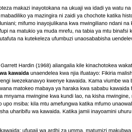
oteza makazi inayotokana na ukuaji wa idadi ya watu na
abadiliko ya mazingira ni zaidi ya chochote katika his
niani; mifumo inayojulikana kwa mwingiliano ndani na k
fupi na matukio ya muda mrefu, na tabia ya mtu binaf
a kutafuta na kutekeleza ufumbuzi unaosababisha uendel
Garrett Hardin (1968) aliangalia kile kinachotokea w
 wa kawaida
unaendelea kwa njia ifuatayo: Fikiria malish
engi iwezekanavyo kwenye kawaida. Kama viumbe wa bu
awana matokeo mabaya ya haraka kwa sababu kawaida h
 mnyama mwingine kwa kundi lao, na kisha mwingine, na k
 upo msiba: kila mtu amefungwa katika mfumo unaowalaz
ha uharibifu wa kawaida. Katika jamii inayoamini uhuru
ya kawaida: ufugaji wa ardhi za umma, matumizi makubw