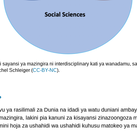
 sayansi ya mazingira ni interdisciplinary kati ya wanadamu, s
chel Schleiger (
CC-BY-NC
).
?
vu ya rasilimali za Dunia na idadi ya watu duniani ambay
i mazingira, lakini pia kanuni za kisayansi zinazoongoza
ni hoja za ushahidi wa ushahidi kuhusu matokeo ya maz