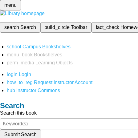
menu
search
Search
build_circle
Toolbar
fact_check
Homew
school
Campus Bookshelves
menu_book
Bookshelves
perm_media
Learning Objects
login
Login
how_to_reg
Request Instructor Account
hub
Instructor Commons
Search
Search this book
Submit Search