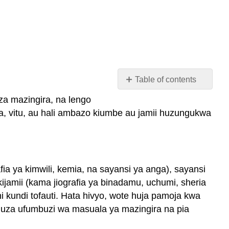
Table of contents
Sayansi
za mazingira, na lengo
ya
a, vitu, au hali ambazo kiumbe au jamii huzungukwa
Mazingira
ni
nini?
Sayansi
ya
fia ya kimwili, kemia, na sayansi ya anga), sayansi
mazingira
a kijamii (kama jiografia ya binadamu, uchumi, sheria
ni
i kundi tofauti. Hata hivyo, wote huja pamoja kwa
Interdisciplinary
guza ufumbuzi wa masuala ya mazingira na pia
Kwa
nini