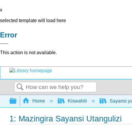
x
selected template will load here
Error
This action is not available.
Search
Expand/collapse global hierarchy
Home
Kiswahili
Sayansi ya
1: Mazingira Sayansi Utangulizi