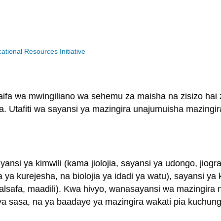
ional Resources Initiative
taifa wa mwingiliano wa sehemu za maisha na zisizo hai 
. Utafiti wa sayansi ya mazingira unajumuisha mazingir
nsi ya kimwili (kama jiolojia, sayansi ya udongo, jiogra
jia ya kurejesha, na biolojia ya idadi ya watu), sayansi y
falsafa, maadili). Kwa hivyo, wanasayansi wa mazingira n
a sasa, na ya baadaye ya mazingira wakati pia kuchun