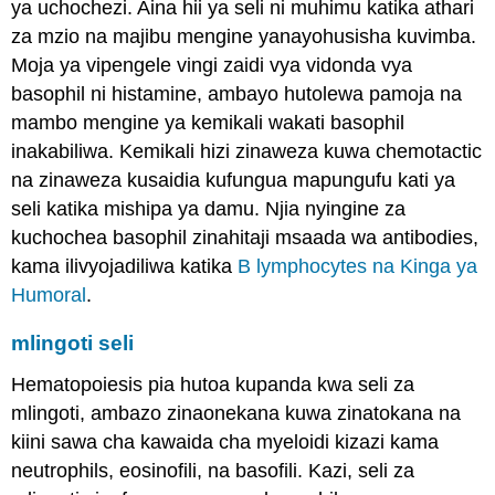
ya uchochezi. Aina hii ya seli ni muhimu katika athari
za mzio na majibu mengine yanayohusisha kuvimba.
Moja ya vipengele vingi zaidi vya vidonda vya
basophil ni histamine, ambayo hutolewa pamoja na
mambo mengine ya kemikali wakati basophil
inakabiliwa. Kemikali hizi zinaweza kuwa chemotactic
na zinaweza kusaidia kufungua mapungufu kati ya
seli katika mishipa ya damu. Njia nyingine za
kuchochea basophil zinahitaji msaada wa antibodies,
kama ilivyojadiliwa katika
B lymphocytes na Kinga ya
Humoral
.
mlingoti seli
Hematopoiesis pia hutoa kupanda kwa seli za
mlingoti, ambazo zinaonekana kuwa zinatokana na
kiini sawa cha kawaida cha myeloidi kizazi kama
neutrophils, eosinofili, na basofili. Kazi, seli za