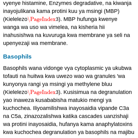
vyenye histamine, Enzymes degradative, na kiwanja
inayojulikana kama protini kuu ya msingi (MBP)
(Kielelezo
\PageIndex
3
). MBP hufunga kwenye
\PageIndex
3
wanga wa uso wa vimelea, na kisheria hii
inahusishwa na kuvuruga kwa membrane ya seli na
upenyezaji wa membrane.
Basophils
Basophils wana vidonge vya cytoplasmic ya ukubwa
tofauti na huitwa kwa uwezo wao wa granules 'wa
kunyonya rangi ya msingi ya methylene bluu
(Kielelezo
\PageIndex
3
). Kusisimua na degranulation
\PageIndex
3
yao inaweza kusababisha matukio mengi ya
kuchochea. Iliyoamilishwa inayosaidia vipande C3a
na C5a, zinazozalishwa katika cascades uanzishaji
wa protini inayosaidia, hufanya kama anaphylatoxins
kwa kuchochea degranulation ya basophils na majibu