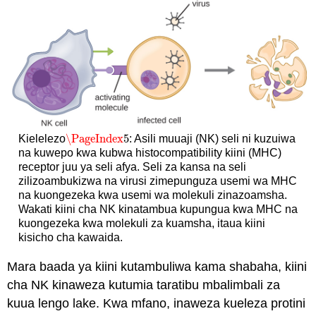
\PageIndex
5
Kielelezo
: Asili muuaji (NK) seli ni kuzuiwa
\PageIndex
5
na kuwepo kwa kubwa histocompatibility kiini (MHC)
receptor juu ya seli afya. Seli za kansa na seli
zilizoambukizwa na virusi zimepunguza usemi wa MHC
na kuongezeka kwa usemi wa molekuli zinazoamsha.
Wakati kiini cha NK kinatambua kupungua kwa MHC na
kuongezeka kwa molekuli za kuamsha, itaua kiini
kisicho cha kawaida.
Mara baada ya kiini kutambuliwa kama shabaha, kiini
cha NK kinaweza kutumia taratibu mbalimbali za
kuua lengo lake. Kwa mfano, inaweza kueleza protini