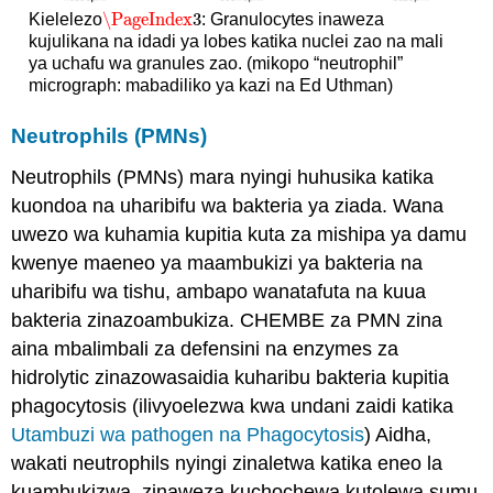
\PageIndex
3
Kielelezo
: Granulocytes inaweza
\PageIndex
3
kujulikana na idadi ya lobes katika nuclei zao na mali
ya uchafu wa granules zao. (mikopo “neutrophil”
micrograph: mabadiliko ya kazi na Ed Uthman)
Neutrophils (PMNs)
Neutrophils (PMNs) mara nyingi huhusika katika
kuondoa na uharibifu wa bakteria ya ziada. Wana
uwezo wa kuhamia kupitia kuta za mishipa ya damu
kwenye maeneo ya maambukizi ya bakteria na
uharibifu wa tishu, ambapo wanatafuta na kuua
bakteria zinazoambukiza. CHEMBE za PMN zina
aina mbalimbali za defensini na enzymes za
hidrolytic zinazowasaidia kuharibu bakteria kupitia
phagocytosis (ilivyoelezwa kwa undani zaidi katika
Utambuzi wa pathogen na Phagocytosis
) Aidha,
wakati neutrophils nyingi zinaletwa katika eneo la
kuambukizwa, zinaweza kuchochewa kutolewa sumu