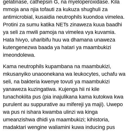
gelatinase, cathepsin G, na myeloperoxidase. Kila
mmoja ana njia tofauti za kukuza shughuli za
antimicrobial, kusaidia neutrophils kuondoa vimelea.
Protini za sumu katika NETs zinaweza kuua baadhi
ya seli za mwili pamoja na vimelea vya kuvamia.
Hata hivyo, uharibifu huu wa dhamana unaweza
kutengenezwa baada ya hatari ya maambukizi
imeondolewa.
Kama neutrophils kupambana na maambukizi,
mkusanyiko unaoonekana wa leukocytes, uchafu wa
seli, na bakteria kwenye tovuti ya maambukizi
yanaweza kuzingatiwa. Kujenga hii ni kile
tunachokiita pus (pia inajulikana kama kutokwa kwa
purulent au suppurative au mifereji ya maji). Uwepo
wa pus ni ishara kwamba ulinzi wa kinga
umeanzishwa dhidi ya maambukizi; kihistoria,
madaktari wengine waliamini kuwa inducing pus