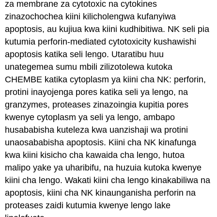
za membrane za cytotoxic na cytokines
zinazochochea kiini kilicholengwa kufanyiwa
apoptosis, au kujiua kwa kiini kudhibitiwa. NK seli pia
kutumia perforin-mediated cytotoxicity kushawishi
apoptosis katika seli lengo. Utaratibu huu
unategemea sumu mbili zilizotolewa kutoka
CHEMBE katika cytoplasm ya kiini cha NK: perforin,
protini inayojenga pores katika seli ya lengo, na
granzymes, proteases zinazoingia kupitia pores
kwenye cytoplasm ya seli ya lengo, ambapo
husababisha kuteleza kwa uanzishaji wa protini
unaosababisha apoptosis. Kiini cha NK kinafunga
kwa kiini kisicho cha kawaida cha lengo, hutoa
malipo yake ya uharibifu, na huzuia kutoka kwenye
kiini cha lengo. Wakati kiini cha lengo kinakabiliwa na
apoptosis, kiini cha NK kinaunganisha perforin na
proteases zaidi kutumia kwenye lengo lake