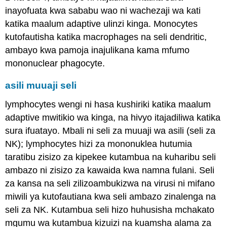
inayofuata kwa sababu wao ni wachezaji wa kati
katika maalum adaptive ulinzi kinga. Monocytes
kutofautisha katika macrophages na seli dendritic,
ambayo kwa pamoja inajulikana kama mfumo
mononuclear phagocyte.
asili muuaji seli
lymphocytes wengi ni hasa kushiriki katika maalum
adaptive mwitikio wa kinga, na hivyo itajadiliwa katika
sura ifuatayo. Mbali ni seli za muuaji wa asili (seli za
NK); lymphocytes hizi za mononuklea hutumia
taratibu zisizo za kipekee kutambua na kuharibu seli
ambazo ni zisizo za kawaida kwa namna fulani. Seli
za kansa na seli zilizoambukizwa na virusi ni mifano
miwili ya kutofautiana kwa seli ambazo zinalenga na
seli za NK. Kutambua seli hizo huhusisha mchakato
mgumu wa kutambua kizuizi na kuamsha alama za