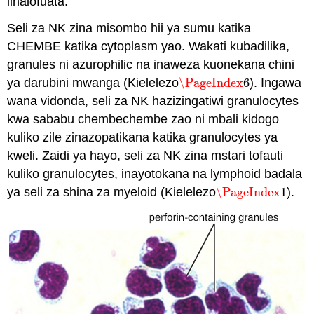
linalofuata.
Seli za NK zina misombo hii ya sumu katika
CHEMBE katika cytoplasm yao. Wakati kubadilika,
granules ni azurophilic na inaweza kuonekana chini
ya darubini mwanga (Kielelezo
\PageIndex
6
). Ingawa
\PageIndex
6
wana vidonda, seli za NK hazizingatiwi granulocytes
kwa sababu chembechembe zao ni mbali kidogo
kuliko zile zinazopatikana katika granulocytes ya
kweli. Zaidi ya hayo, seli za NK zina mstari tofauti
kuliko granulocytes, inayotokana na lymphoid badala
ya seli za shina za myeloid (Kielelezo
\PageIndex
1
).
\PageIndex
1