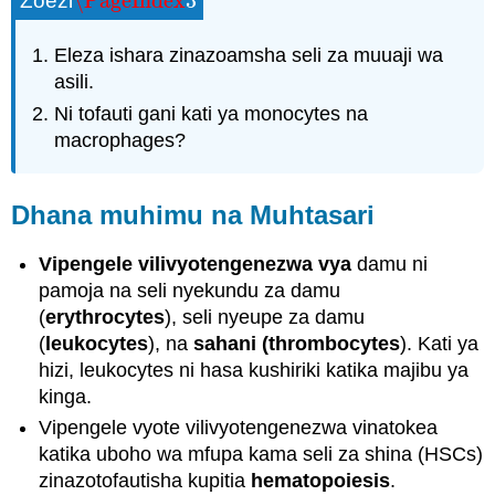
\PageIndex
3
Zoezi
\PageIndex
3
Eleza ishara zinazoamsha seli za muuaji wa
asili.
Ni tofauti gani kati ya monocytes na
macrophages?
Dhana muhimu na Muhtasari
Vipengele vilivyotengenezwa vya
damu ni
pamoja na seli nyekundu za damu
(
erythrocytes
), seli nyeupe za damu
(
leukocytes
), na
sahani (thrombocytes
). Kati ya
hizi, leukocytes ni hasa kushiriki katika majibu ya
kinga.
Vipengele vyote vilivyotengenezwa vinatokea
katika uboho wa mfupa kama seli za shina (HSCs)
zinazotofautisha kupitia
hematopoiesis
.