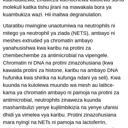
molekuli katika tishu jirani na mawakala bora ya
kuambukiza wazi. Hii inaitwa degranulation.
Utaratibu mwingine unaotumiwa na neutrophils ni
mitego ya neutrophil ya ziada (NETS), ambayo ni
meshes extruded ya chromatin ambayo
yanahusishwa kwa karibu na protini za
chembechembe za antimicrobial na vipengele.
Chromatin ni DNA na protini zinazohusiana (kwa
kawaida protini za histone, karibu na ambayo DNA
hufunika kwa shirika na kufunga ndani ya seli). Kwa
kuunda na kutolewa muundo wa mesh au lattice-
kama ya chromatin ambayo ni pamoja na protini za
antimicrobial, neutrophils zinaweza kuunda
mashambulizi yenye kujilimbikizia na yenye ufanisi
dhidi ya vimelea vya karibu. Protini zinazohusiana
mara nyingi na NETs ni pamoja na lactoferrin,