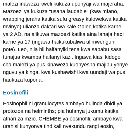
malezi inaweza kweli kukuza uponyaji wa majeraha.
Mazoezi ya kukuza “usaha laudable” (kwa mfano,
wrapping jeraha katika sufu greasy kulowekwa katika
mvinyo) ulianza daktari wa kale Galen katika karne
ya 2 AD, na alikuwa mazoezi katika aina lahaja hadi
karne ya 17 (ingawa haikukubaliwa ulimwenguni
pote). Leo, njia hii haifanyiki tena kwa sababu sasa
tunajua kwamba haifanyi kazi. Ingawa kiasi kidogo
cha malezi ya pus kinaweza kuonyesha majibu yenye
nguvu ya kinga, kwa kushawishi kwa uundaji wa pus
haukuza kupona.
Eosinofili
Eosinophil ni granulocytes ambayo hulinda dhidi ya
protozoa na helminths; pia hufanya jukumu katika
athari za mzio. CHEMBE ya eosinofili, ambayo kwa
urahisi kunyonya tindikali nyekundu rangi eosin,