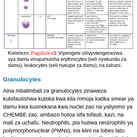
\PageIndex
2
Kielelezo
: Vipengele vilivyotengenezwa
\PageIndex
2
vya damu vinajumuisha erythrocytes (seli nyekundu za
damu), leukocytes (seli nyeupe za damu), na sahani.
Granulocytes
Aina mbalimbali za granulocytes zinaweza
kutofautishwa kutoka kwa kila mmoja katika smear ya
damu kwa kuonekana kwa nuclei zao na yaliyomo ya
CHEMBE zao, ambazo hutoa sifa tofauti, kazi, na
mali za uchafu. Neutrophils, pia huitwa neutrophils ya
polymorphonuclear (PMNs), ina kiini na lobes tatu