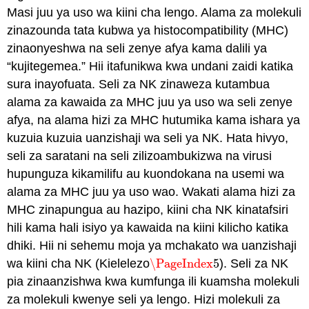
Masi juu ya uso wa kiini cha lengo. Alama za molekuli
zinazounda tata kubwa ya histocompatibility (MHC)
zinaonyeshwa na seli zenye afya kama dalili ya
“kujitegemea.” Hii itafunikwa kwa undani zaidi katika
sura inayofuata. Seli za NK zinaweza kutambua
alama za kawaida za MHC juu ya uso wa seli zenye
afya, na alama hizi za MHC hutumika kama ishara ya
kuzuia kuzuia uanzishaji wa seli ya NK. Hata hivyo,
seli za saratani na seli zilizoambukizwa na virusi
hupunguza kikamilifu au kuondokana na usemi wa
alama za MHC juu ya uso wao. Wakati alama hizi za
MHC zinapungua au hazipo, kiini cha NK kinatafsiri
hili kama hali isiyo ya kawaida na kiini kilicho katika
dhiki. Hii ni sehemu moja ya mchakato wa uanzishaji
wa kiini cha NK (Kielelezo
\PageIndex
5
). Seli za NK
\PageIndex
5
pia zinaanzishwa kwa kumfunga ili kuamsha molekuli
za molekuli kwenye seli ya lengo. Hizi molekuli za