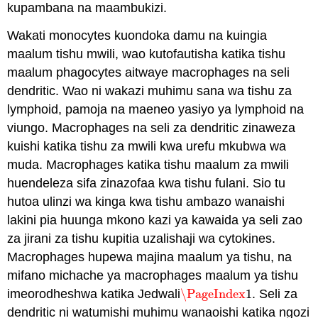
kupambana na maambukizi.
Wakati monocytes kuondoka damu na kuingia
maalum tishu mwili, wao kutofautisha katika tishu
maalum phagocytes aitwaye macrophages na seli
dendritic. Wao ni wakazi muhimu sana wa tishu za
lymphoid, pamoja na maeneo yasiyo ya lymphoid na
viungo. Macrophages na seli za dendritic zinaweza
kuishi katika tishu za mwili kwa urefu mkubwa wa
muda. Macrophages katika tishu maalum za mwili
huendeleza sifa zinazofaa kwa tishu fulani. Sio tu
hutoa ulinzi wa kinga kwa tishu ambazo wanaishi
lakini pia huunga mkono kazi ya kawaida ya seli zao
za jirani za tishu kupitia uzalishaji wa cytokines.
Macrophages hupewa majina maalum ya tishu, na
mifano michache ya macrophages maalum ya tishu
imeorodheshwa katika Jedwali
\PageIndex
1
. Seli za
\PageIndex
1
dendritic ni watumishi muhimu wanaoishi katika ngozi