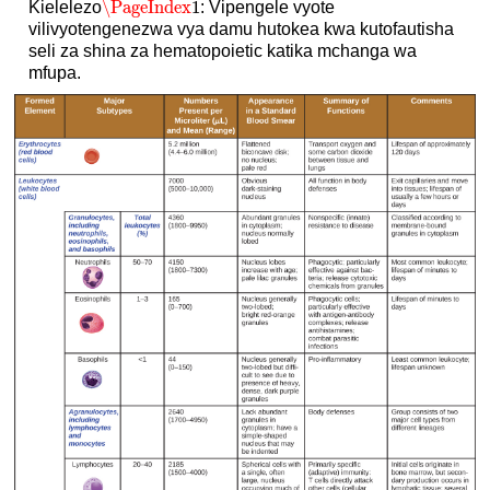
\PageIndex
1
Kielelezo
: Vipengele vyote
\PageIndex
1
vilivyotengenezwa vya damu hutokea kwa kutofautisha
seli za shina za hematopoietic katika mchanga wa
mfupa.