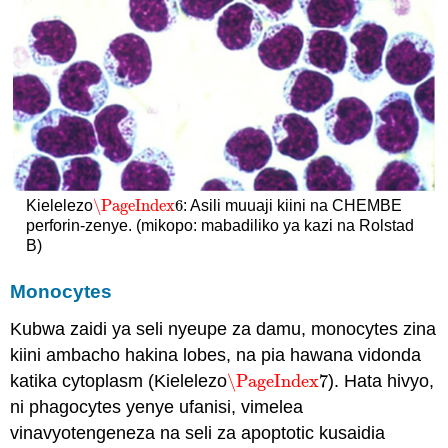
\PageIndex
6
Kielelezo
: Asili muuaji kiini na CHEMBE
\PageIndex
6
perforin-zenye. (mikopo: mabadiliko ya kazi na Rolstad
B)
Monocytes
Kubwa zaidi ya seli nyeupe za damu, monocytes zina
kiini ambacho hakina lobes, na pia hawana vidonda
katika cytoplasm (Kielelezo
\PageIndex
7
). Hata hivyo,
\PageIndex
7
ni phagocytes yenye ufanisi, vimelea
vinavyotengeneza na seli za apoptotic kusaidia