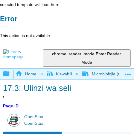
selected template will load here
Error
This action is not available.
chrome_reader_mode
Enter Reader
Mode
Expand/collapse global hierarchy
Home
Kiswahili
Microbiolojia (OpenSt
17.3: Ulinzi wa seli
Page ID
OpenStax
OpenStax