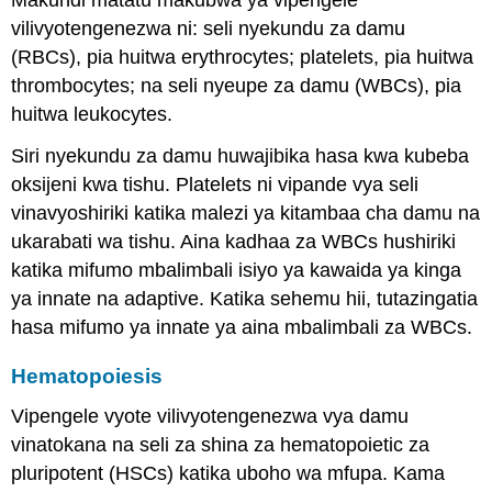
vilivyotengenezwa ni: seli nyekundu za damu
(RBCs), pia huitwa erythrocytes; platelets, pia huitwa
thrombocytes; na seli nyeupe za damu (WBCs), pia
huitwa leukocytes.
Siri nyekundu za damu huwajibika hasa kwa kubeba
oksijeni kwa tishu. Platelets ni vipande vya seli
vinavyoshiriki katika malezi ya kitambaa cha damu na
ukarabati wa tishu. Aina kadhaa za WBCs hushiriki
katika mifumo mbalimbali isiyo ya kawaida ya kinga
ya innate na adaptive. Katika sehemu hii, tutazingatia
hasa mifumo ya innate ya aina mbalimbali za WBCs.
Hematopoiesis
Vipengele vyote vilivyotengenezwa vya damu
vinatokana na seli za shina za hematopoietic za
pluripotent (HSCs) katika uboho wa mfupa. Kama