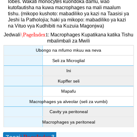
lobes. Wakati monocytes kuondoka damu, wao
kutofautisha na kuwa macrophages na mali maalum
tishu. (mikopo kushoto: mabadiliko ya kazi na Taasisi ya
Jeshi la Patholojia; haki ya mikopo: mabadiliko ya kazi
na Vituo vya Kudhibiti na Kuzuia Magonjwa)
\PageIndex
1
Jedwali
: Macrophages Kupatikana katika Tishu
\PageIndex
1
mbalimbali za Mwili
Ubongo na mfumo mkuu wa neva
Seli za Microglial
Ini
Kupffer seli
Mapafu
Macrophages ya alveolar (seli za vumbi)
Cavity ya peritoneal
Macrophages ya peritoneal