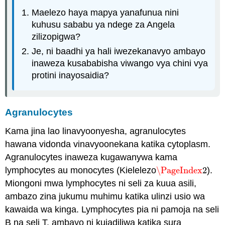
Maelezo haya mapya yanafunua nini
kuhusu sababu ya ndege za Angela
zilizopigwa?
Je, ni baadhi ya hali iwezekanavyo ambayo
inaweza kusababisha viwango vya chini vya
protini inayosaidia?
Agranulocytes
Kama jina lao linavyoonyesha, agranulocytes
hawana vidonda vinavyoonekana katika cytoplasm.
Agranulocytes inaweza kugawanywa kama
lymphocytes au monocytes (Kielelezo
\PageIndex
2
).
\PageIndex
2
Miongoni mwa lymphocytes ni seli za kuua asili,
ambazo zina jukumu muhimu katika ulinzi usio wa
kawaida wa kinga. Lymphocytes pia ni pamoja na seli
B na seli T, ambayo ni kujadiliwa katika sura