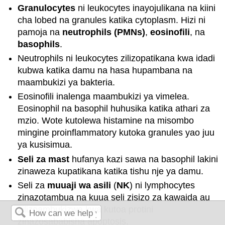
Granulocytes
ni leukocytes inayojulikana na kiini
cha lobed na granules katika cytoplasm. Hizi ni
pamoja na
neutrophils (PMNs)
,
eosinofili
, na
basophils
.
Neutrophils ni leukocytes zilizopatikana kwa idadi
kubwa katika damu na hasa hupambana na
maambukizi ya bakteria.
Eosinofili inalenga maambukizi ya vimelea.
Eosinophil na basophil huhusika katika athari za
mzio. Wote kutolewa histamine na misombo
mingine proinflammatory kutoka granules yao juu
ya kusisimua.
Seli za mast
hufanya kazi sawa na basophil lakini
zinaweza kupatikana katika tishu nje ya damu.
Seli za
muuaji wa asili
(
NK
) ni lymphocytes
zinazotambua na kuua seli zisizo za kawaida au
zilizoambukizwa kwa kutoa protini
zinazosababisha apoptosis.