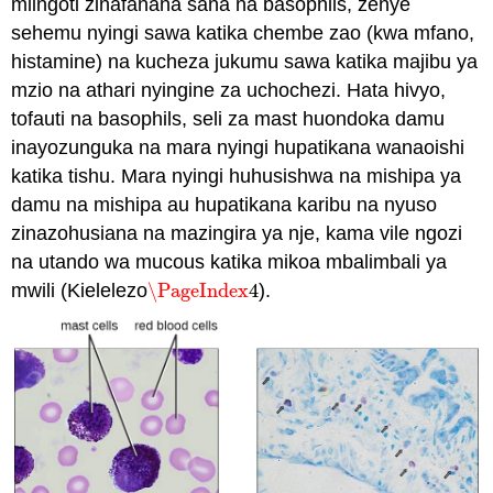
mlingoti zinafanana sana na basophils, zenye
sehemu nyingi sawa katika chembe zao (kwa mfano,
histamine) na kucheza jukumu sawa katika majibu ya
mzio na athari nyingine za uchochezi. Hata hivyo,
tofauti na basophils, seli za mast huondoka damu
inayozunguka na mara nyingi hupatikana wanaoishi
katika tishu. Mara nyingi huhusishwa na mishipa ya
damu na mishipa au hupatikana karibu na nyuso
zinazohusiana na mazingira ya nje, kama vile ngozi
na utando wa mucous katika mikoa mbalimbali ya
mwili (Kielelezo
\PageIndex
4
).
\PageIndex
4