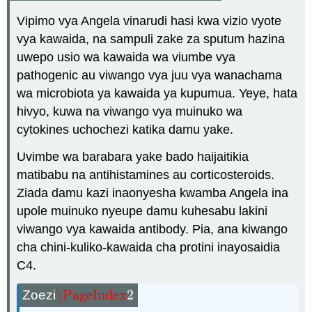
Vipimo vya Angela vinarudi hasi kwa vizio vyote
vya kawaida, na sampuli zake za sputum hazina
uwepo usio wa kawaida wa viumbe vya
pathogenic au viwango vya juu vya wanachama
wa microbiota ya kawaida ya kupumua. Yeye, hata
hivyo, kuwa na viwango vya muinuko wa
cytokines uchochezi katika damu yake.
Uvimbe wa barabara yake bado haijaitikia
matibabu na antihistamines au corticosteroids.
Ziada damu kazi inaonyesha kwamba Angela ina
upole muinuko nyeupe damu kuhesabu lakini
viwango vya kawaida antibody. Pia, ana kiwango
cha chini-kuliko-kawaida cha protini inayosaidia
C4.
\PageIndex
2
Zoezi
\PageIndex
2