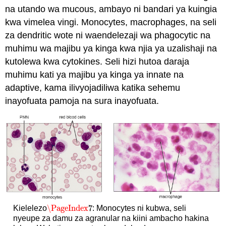
na utando wa mucous, ambayo ni bandari ya kuingia
kwa vimelea vingi. Monocytes, macrophages, na seli
za dendritic wote ni waendelezaji wa phagocytic na
muhimu wa majibu ya kinga kwa njia ya uzalishaji na
kutolewa kwa cytokines. Seli hizi hutoa daraja
muhimu kati ya majibu ya kinga ya innate na
adaptive, kama ilivyojadiliwa katika sehemu
inayofuata pamoja na sura inayofuata.
\PageIndex
7
Kielelezo
: Monocytes ni kubwa, seli
\PageIndex
7
nyeupe za damu za agranular na kiini ambacho hakina