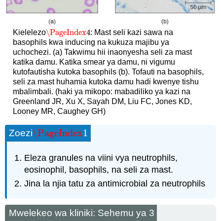
\PageIndex
4
Kielelezo
: Mast seli kazi sawa na
\PageIndex
4
basophils kwa inducing na kukuza majibu ya
uchochezi. (a) Takwimu hii inaonyesha seli za mast
katika damu. Katika smear ya damu, ni vigumu
kutofautisha kutoka basophils (b). Tofauti na basophils,
seli za mast huhamia kutoka damu hadi kwenye tishu
mbalimbali. (haki ya mikopo: mabadiliko ya kazi na
Greenland JR, Xu X, Sayah DM, Liu FC, Jones KD,
Looney MR, Caughey GH)
\PageIndex
1
Zoezi
\PageIndex
1
Eleza granules na viini vya neutrophils,
eosinophil, basophils, na seli za mast.
Jina la njia tatu za antimicrobial za neutrophils
Mwelekeo wa kliniki: Sehemu ya 3