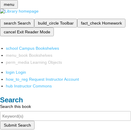
menu
search
Search
build_circle
Toolbar
fact_check
Homework
cancel
Exit Reader Mode
school
Campus Bookshelves
menu_book
Bookshelves
perm_media
Learning Objects
login
Login
how_to_reg
Request Instructor Account
hub
Instructor Commons
Search
Search this book
Submit Search