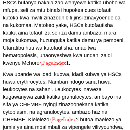
HSCs hufanya nakala zao wenyewe katika uboho wa
mfupa, seli za mtu binafsi hupokea cues tofauti
kutoka kwa mwili zinazodhibiti jinsi zinavyoendelea
na kukomaa. Matokeo yake, HSCs kutofautisha
katika aina tofauti za seli za damu ambazo, mara
moja kukomaa, huzunguka katika damu ya pembeni.
Utaratibu huu wa kutofautisha, unaoitwa
hematopoiesis, unaonyeshwa kwa undani zaidi
kwenye Mchoro
\PageIndex
1
.
\PageIndex
1
Kwa upande wa idadi kubwa, idadi kubwa ya HSCs
huwa erythrocytes. Nambari ndogo sana huwa
leukocytes na sahani. Leukocytes inaweza
kugawanywa zaidi katika granulocytes, ambayo ina
sifa ya CHEMBE nyingi zinazoonekana katika
cytoplasm, na agranulocytes, ambazo hazina
CHEMBE. Kielelezo
\PageIndex
2
hutoa maelezo ya
\PageIndex
2
jumla ya aina mbalimbali za vipengele vilivyoundwa,