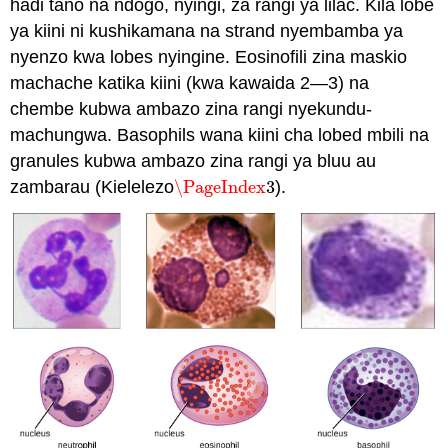
hadi tano na ndogo, nyingi, za rangi ya lilac. Kila lobe
ya kiini ni kushikamana na strand nyembamba ya
nyenzo kwa lobes nyingine. Eosinofili zina maskio
machache katika kiini (kwa kawaida 2—3) na
chembe kubwa ambazo zina rangi nyekundu-
machungwa. Basophils wana kiini cha lobed mbili na
granules kubwa ambazo zina rangi ya bluu au
zambarau (Kielelezo
\PageIndex
3
).
\PageIndex
3