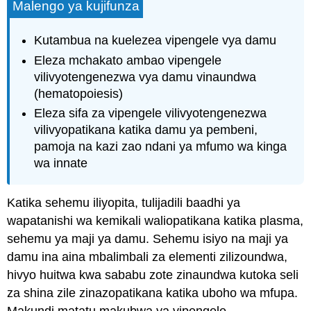
Malengo ya kujifunza
Kutambua na kuelezea vipengele vya damu
Eleza mchakato ambao vipengele
vilivyotengenezwa vya damu vinaundwa
(hematopoiesis)
Eleza sifa za vipengele vilivyotengenezwa
vilivyopatikana katika damu ya pembeni,
pamoja na kazi zao ndani ya mfumo wa kinga
wa innate
Katika sehemu iliyopita, tulijadili baadhi ya
wapatanishi wa kemikali waliopatikana katika plasma,
sehemu ya maji ya damu. Sehemu isiyo na maji ya
damu ina aina mbalimbali za elementi zilizoundwa,
hivyo huitwa kwa sababu zote zinaundwa kutoka seli
za shina zile zinazopatikana katika uboho wa mfupa.
Makundi matatu makubwa ya vipengele