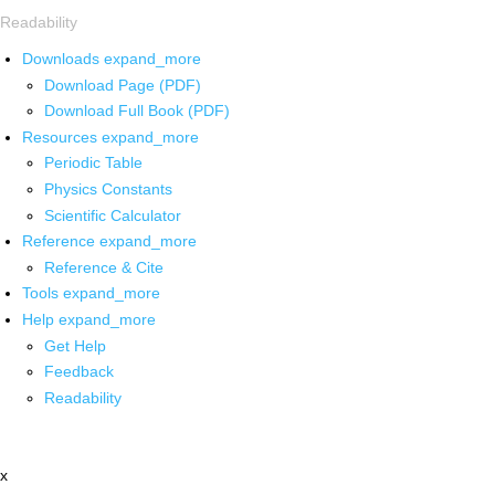
Readability
Downloads
expand_more
Download Page (PDF)
Download Full Book (PDF)
Resources
expand_more
Periodic Table
Physics Constants
Scientific Calculator
Reference
expand_more
Reference & Cite
Tools
expand_more
Help
expand_more
Get Help
Feedback
Readability
x