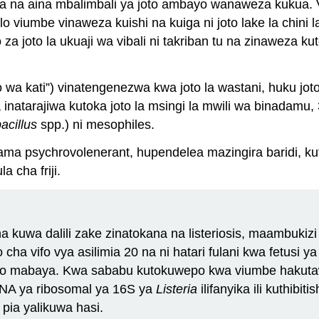
a na aina mbalimbali ya joto ambayo wanaweza kukua. Viw
o viumbe vinaweza kuishi na kuiga ni joto lake la chini 
o za joto la ukuaji wa vibali ni takriban tu na zinaweza
a kati”) vinatengenezwa kwa joto la wastani, huku joto
inatarajiwa kutoka joto la msingi la mwili wa binadamu,
acillus
spp.) ni mesophiles.
ma psychrovolenerant, hupendelea mazingira baridi, kutok
a cha friji.
 kuwa dalili zake zinatokana na listeriosis, maambuki
a vifo vya asilimia 20 na ni hatari fulani kwa fetusi y
keo mabaya. Kwa sababu kutokuwepo kwa viumbe hakuta
 RNA ya ribosomal ya 16S ya
Listeria
ilifanyika ili kuthibi
pia yalikuwa hasi.