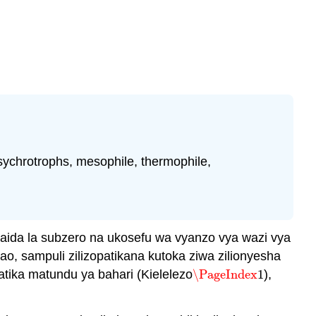
sychrotrophs, mesophile, thermophile,
awaida la subzero na ukosefu wa vyanzo vya wazi vya
 sampuli zilizopatikana kutoka ziwa zilionyesha
katika matundu ya bahari (Kielelezo
\PageIndex
1
),
\PageIndex
1