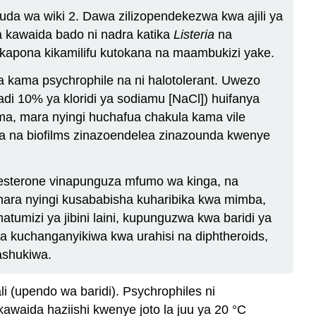
 muda wa wiki 2. Dawa zilizopendekezwa kwa ajili ya
s ya kawaida bado ni nadra katika
Listeria
na
akapona kikamilifu kutokana na maambukizi yake.
a kama psychrophile na ni halotolerant. Uwezo
di 10% ya kloridi ya sodiamu [NaCl]) huifanya
, mara nyingi huchafua chakula kama vile
wa na biofilms zinazoendelea zinazounda kwenye
gesterone vinapunguza mfumo wa kinga, na
mara nyingi kusababisha kuharibika kwa mimba,
mizi ya jibini laini, kupunguzwa kwa baridi ya
 kuchanganyikiwa kwa urahisi na diphtheroids,
ashukiwa.
i (upendo wa baridi). Psychrophiles ni
awaida haziishi kwenye joto la juu ya 20 °C