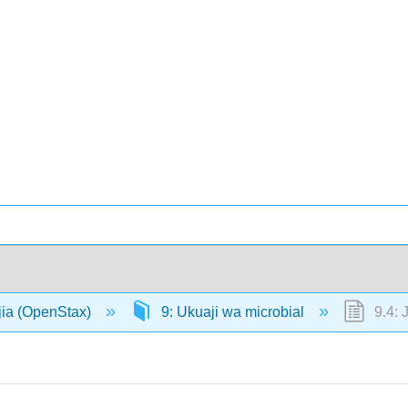
jia (OpenStax)
9: Ukuaji wa microbial
9.4: 