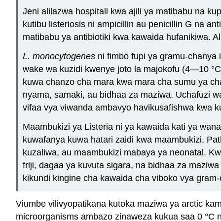
Jeni alilazwa hospitali kwa ajili ya matibabu na k
kutibu listeriosis ni ampicillin au penicillin G na 
matibabu ya antibiotiki kwa kawaida hufanikiwa. 
L. monocytogenes
ni fimbo fupi ya gramu-chanya 
wake wa kuzidi kwenye joto la majokofu (4—10 °C)
kuwa chanzo cha mara kwa mara cha sumu ya ch
nyama, samaki, au bidhaa za maziwa. Uchafuzi wa
vifaa vya viwanda ambavyo havikusafishwa kwa k
Maambukizi ya Listeria ni ya kawaida kati ya wa
kuwafanya kuwa hatari zaidi kwa maambukizi. Pat
kuzaliwa, au maambukizi mabaya ya neonatal. Kwa
friji, dagaa ya kuvuta sigara, na bidhaa za maziw
kikundi kingine cha kawaida cha viboko vya gram-
Viumbe vilivyopatikana kutoka maziwa ya arctic kam
microorganisms ambazo zinaweza kukua saa 0 °C na ch