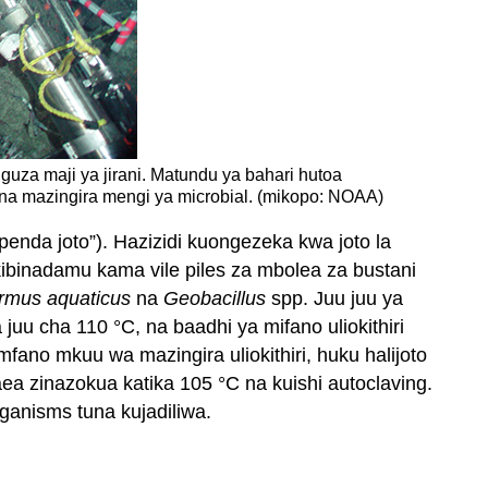
nguza maji ya jirani. Matundu ya bahari hutoa
na mazingira mengi ya microbial. (mikopo: NOAA)
enda joto”). Hazizidi kuongezeka kwa joto la
binadamu kama vile piles za mbolea za bustani
rmus aquaticus
na
Geobacillus
spp. Juu juu ya
juu cha 110 °C, na baadhi ya mifano uliokithiri
mfano mkuu wa mazingira uliokithiri, huku halijoto
aea zinazokua katika 105 °C na kuishi autoclaving.
anisms tuna kujadiliwa.