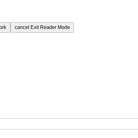
ork
cancel
Exit Reader Mode