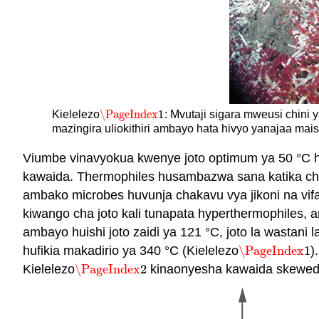
\PageIndex
1
Kielelezo
: Mvutaji sigara mweusi chini 
\PageIndex
1
mazingira uliokithiri ambayo hata hivyo yanajaa m
Viumbe vinavyokua kwenye joto optimum ya 50 °C had
kawaida. Thermophiles husambazwa sana katika che
ambako microbes huvunja chakavu vya jikoni na vif
kiwango cha joto kali tunapata hyperthermophiles, am
ambayo huishi joto zaidi ya 121 °C, joto la wastani 
hufikia makadirio ya 340 °C (Kielelezo
\PageIndex
1
)
\PageIndex
1
Kielelezo
\PageIndex
2
kinaonyesha kawaida skewed c
\PageIndex
2