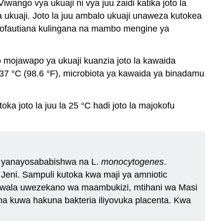
ango vya ukuaji ni vya juu zaidi katika joto la
la ukuaji. Joto la juu ambalo ukuaji unaweza kutokea
 kutofautiana kulingana na mambo mengine ya
 mojawapo ya ukuaji kuanzia joto la kawaida
 37 °C (98.6 °F), microbiota ya kawaida ya binadamu
a joto la juu la 25 °C hadi joto la majokofu
zi yanayosababishwa na L.
monocytogenes
.
a Jeni. Sampuli kutoka kwa maji ya amniotic
wala uwezekano wa maambukizi, mtihani wa Masi
tisha kuwa hakuna bakteria iliyovuka placenta. Kwa