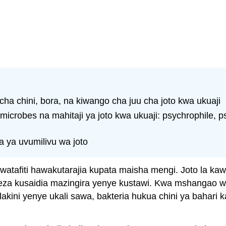
cha chini, bora, na kiwango cha juu cha joto kwa ukuaji
crobes na mahitaji ya joto kwa ukuaji: psychrophile, p
a ya uvumilivu wa joto
, watafiti hawakutarajia kupata maisha mengi. Joto la k
a kusaidia mazingira yenye kustawi. Kwa mshangao wao,
lakini yenye ukali sawa, bakteria hukua chini ya bahari 