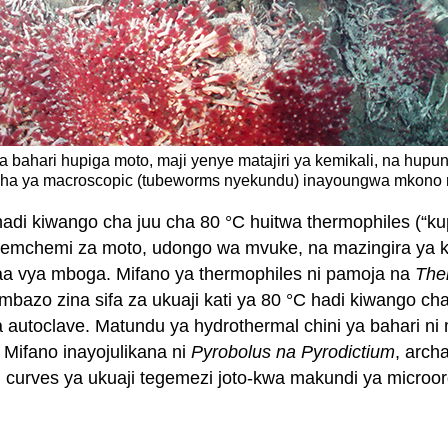
ya bahari hupiga moto, maji yenye matajiri ya kemikali, na hupu
aisha ya macroscopic (tubeworms nyekundu) inayoungwa mkono 
i kiwango cha juu cha 80 °C huitwa thermophiles (“kup
mchemi za moto, udongo wa mvuke, na mazingira ya ki
aa vya mboga. Mifano ya thermophiles ni pamoja na
The
bazo zina sifa za ukuaji kati ya 80 °C hadi kiwango cha 
la autoclave. Matundu ya hydrothermal chini ya bahari ni 
. Mifano inayojulikana ni
Pyrobolus na
Pyrodictium
, arch
urves ya ukuaji tegemezi joto-kwa makundi ya microorg