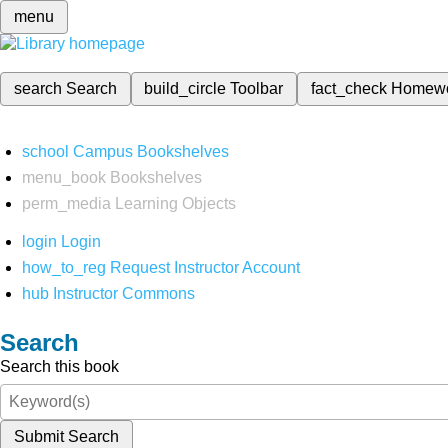
menu
search
Search
build_circle
Toolbar
fact_check
Homew
school
Campus Bookshelves
menu_book
Bookshelves
perm_media
Learning Objects
login
Login
how_to_reg
Request Instructor Account
hub
Instructor Commons
Search
Search this book
Submit Search