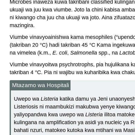
Microbes inaweza kuwa takribani classified kulingan
ukuaji wa juu kwa viumbe. Joto la chini kabisa ambal
ni kiwango cha juu cha ukuaji wa joto. Aina zifuataz
mazingira.
Viumbe vinavyoainishwa kama mesophiles (“upendo w
(takriban 20 °C) hadi takriban 45 °C Kama ingekuwa 
na vimelea (k.m.,
E. coli
,
Salmonella
spp., na
Lactob
Viumbe vinavyoitwa psychrotrophs, pia hujulikana ka
takriban 4 °C. Pia ni wajibu wa kuharibika kwa chakul
Mtazamo wa Hospitali
Uwepo wa
Listeria
katika damu ya Jeni unaonyesha
Listeriosis ni maambukizi makubwa yenye kiwango ch
yaliyopandwa kwa uwepo wa
Listeria
ilitoa mato
kulingana na amplification ya asidi ya nucleic ya
bahati nzuri, matokeo kutoka kwa mtihani wa Masi 