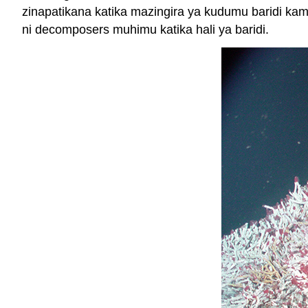
zinapatikana katika mazingira ya kudumu baridi kama
ni decomposers muhimu katika hali ya baridi.