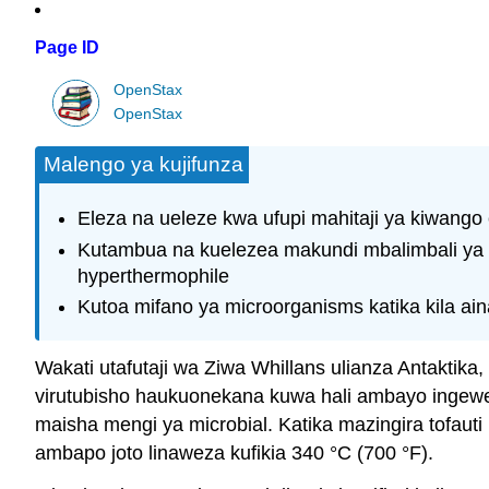
Page ID
OpenStax
OpenStax
Malengo ya kujifunza
Eleza na ueleze kwa ufupi mahitaji ya kiwango 
Kutambua na kuelezea makundi mbalimbali ya mi
hyperthermophile
Kutoa mifano ya microorganisms katika kila ain
Wakati utafutaji wa Ziwa Whillans ulianza Antaktika
virutubisho haukuonekana kuwa hali ambayo ingewez
maisha mengi ya microbial. Katika mazingira tofauti 
ambapo joto linaweza kufikia 340 °C (700 °F).