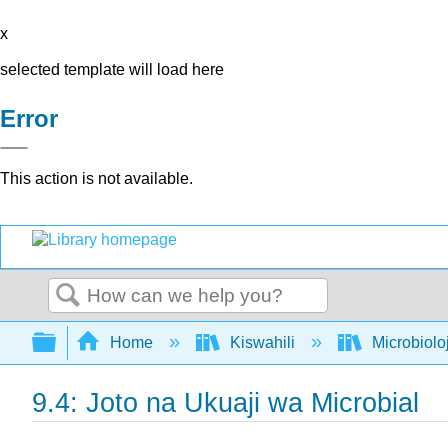
x
selected template will load here
Error
This action is not available.
Search
Expand/collapse global hierarchy
Home
Kiswahili
Microbiolo
9.4: Joto na Ukuaji wa Microbial