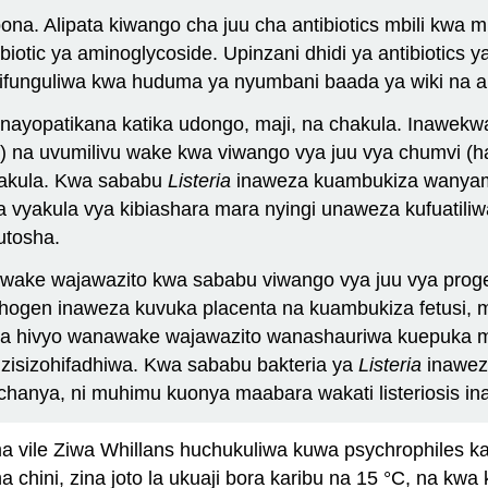
upona. Alipata kiwango cha juu cha antibiotics mbili kwa
antibiotic ya aminoglycoside. Upinzani dhidi ya antibiotic
Alifunguliwa kwa huduma ya nyumbani baada ya wiki na 
inayopatikana katika udongo, maji, na chakula. Inawekw
 na uvumilivu wake kwa viwango vya juu vya chumvi (ha
akula. Kwa sababu
Listeria
inaweza kuambukiza wanyama
 vyakula vya kibiashara mara nyingi unaweza kufuatili
utosha.
nawake wajawazito kwa sababu viwango vya juu vya pro
hogen inaweza kuvuka placenta na kuambukiza fetusi, 
 hivyo wanawake wajawazito wanashauriwa kuepuka matu
a zisizohifadhiwa. Kwa sababu bakteria ya
Listeria
inaweza
chanya, ni muhimu kuonya maabara wakati listeriosis in
a vile Ziwa Whillans huchukuliwa kuwa psychrophiles kal
ini, zina joto la ukuaji bora karibu na 15 °C, na kwa k