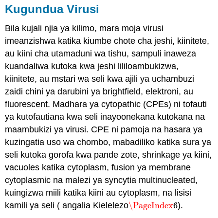
Kugundua Virusi
Bila kujali njia ya kilimo, mara moja virusi
imeanzishwa katika kiumbe chote cha jeshi, kiinitete,
au kiini cha utamaduni wa tishu, sampuli inaweza
kuandaliwa kutoka kwa jeshi lililoambukizwa,
kiinitete, au mstari wa seli kwa ajili ya uchambuzi
zaidi chini ya darubini ya brightfield, elektroni, au
fluorescent. Madhara ya cytopathic (CPEs) ni tofauti
ya kutofautiana kwa seli inayoonekana kutokana na
maambukizi ya virusi. CPE ni pamoja na hasara ya
kuzingatia uso wa chombo, mabadiliko katika sura ya
seli kutoka gorofa kwa pande zote, shrinkage ya kiini,
vacuoles katika cytoplasm, fusion ya membrane
cytoplasmic na malezi ya syncytia multinucleated,
kuingizwa miili katika kiini au cytoplasm, na lisisi
kamili ya seli ( angalia Kielelezo
\PageIndex
6
).
\PageIndex
6