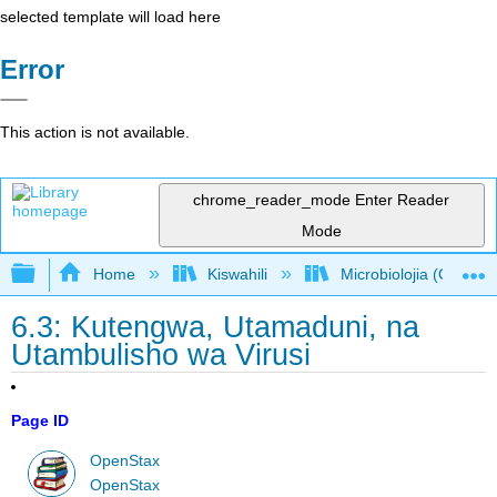
selected template will load here
Error
This action is not available.
chrome_reader_mode
Enter Reader
Mode
Expand/collapse global hierarchy
Home
Kiswahili
Microbiolojia (OpenSt
6.3: Kutengwa, Utamaduni, na
Utambulisho wa Virusi
Page ID
OpenStax
OpenStax