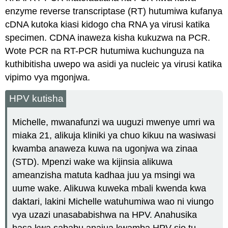
enzyme reverse transcriptase (RT) hutumiwa kufanya
cDNA kutoka kiasi kidogo cha RNA ya virusi katika
specimen. CDNA inaweza kisha kukuzwa na PCR.
Wote PCR na RT-PCR hutumiwa kuchunguza na
kuthibitisha uwepo wa asidi ya nucleic ya virusi katika
vipimo vya mgonjwa.
HPV kutisha
Michelle, mwanafunzi wa uuguzi mwenye umri wa
miaka 21, alikuja kliniki ya chuo kikuu na wasiwasi
kwamba anaweza kuwa na ugonjwa wa zinaa
(STD). Mpenzi wake wa kijinsia alikuwa
ameanzisha matuta kadhaa juu ya msingi wa
uume wake. Alikuwa kuweka mbali kwenda kwa
daktari, lakini Michelle watuhumiwa wao ni viungo
vya uzazi unasababishwa na HPV. Anahusika