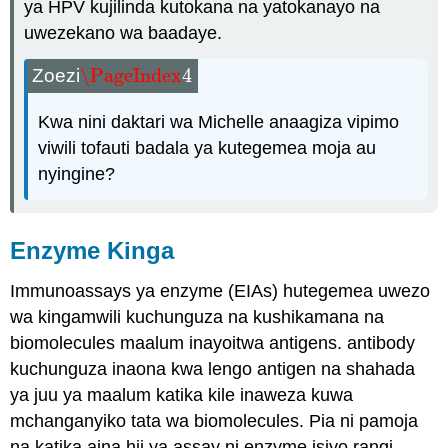
ya HPV kujilinda kutokana na yatokanayo na
uwezekano wa baadaye.
\PageIndex
4
Zoezi
\PageIndex
4
Kwa nini daktari wa Michelle anaagiza vipimo
viwili tofauti badala ya kutegemea moja au
nyingine?
Enzyme Kinga
Immunoassays ya enzyme (EIAs) hutegemea uwezo
wa kingamwili kuchunguza na kushikamana na
biomolecules maalum inayoitwa antigens. antibody
kuchunguza inaona kwa lengo antigen na shahada
ya juu ya maalum katika kile inaweza kuwa
mchanganyiko tata wa biomolecules. Pia ni pamoja
na katika aina hii ya assay ni enzyme isiyo rangi