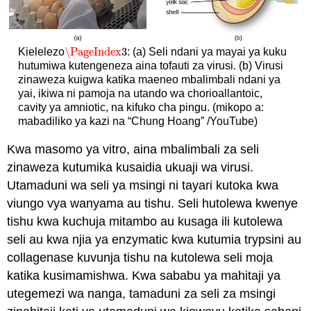
\PageIndex
3
Kielelezo
: (a) Seli ndani ya mayai ya kuku
\PageIndex
3
hutumiwa kutengeneza aina tofauti za virusi. (b) Virusi
zinaweza kuigwa katika maeneo mbalimbali ndani ya
yai, ikiwa ni pamoja na utando wa chorioallantoic,
cavity ya amniotic, na kifuko cha pingu. (mikopo a:
mabadiliko ya kazi na “Chung Hoang” /YouTube)
Kwa masomo ya vitro, aina mbalimbali za seli
zinaweza kutumika kusaidia ukuaji wa virusi.
Utamaduni wa seli ya msingi ni tayari kutoka kwa
viungo vya wanyama au tishu. Seli hutolewa kwenye
tishu kwa kuchuja mitambo au kusaga ili kutolewa
seli au kwa njia ya enzymatic kwa kutumia trypsini au
collagenase kuvunja tishu na kutolewa seli moja
katika kusimamishwa. Kwa sababu ya mahitaji ya
utegemezi wa nanga, tamaduni za seli za msingi