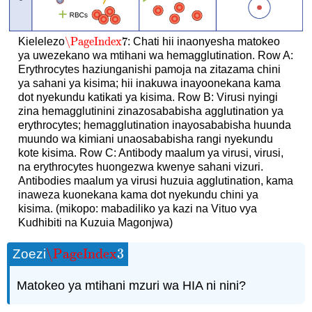
\PageIndex
7
Kielelezo
: Chati hii inaonyesha matokeo
\PageIndex
7
ya uwezekano wa mtihani wa hemagglutination. Row A:
Erythrocytes haziunganishi pamoja na zitazama chini
ya sahani ya kisima; hii inakuwa inayoonekana kama
dot nyekundu katikati ya kisima. Row B: Virusi nyingi
zina hemagglutinini zinazosababisha agglutination ya
erythrocytes; hemagglutination inayosababisha huunda
muundo wa kimiani unaosababisha rangi nyekundu
kote kisima. Row C: Antibody maalum ya virusi, virusi,
na erythrocytes huongezwa kwenye sahani vizuri.
Antibodies maalum ya virusi huzuia agglutination, kama
inaweza kuonekana kama dot nyekundu chini ya
kisima. (mikopo: mabadiliko ya kazi na Vituo vya
Kudhibiti na Kuzuia Magonjwa)
\PageIndex
3
Zoezi
\PageIndex
3
Matokeo ya mtihani mzuri wa HIA ni nini?