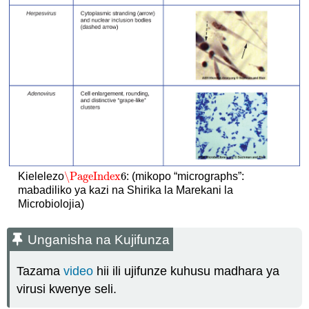
\PageIndex
6
Kielelezo
: (mikopo “micrographs”:
\PageIndex
6
mabadiliko ya kazi na Shirika la Marekani la
Microbiolojia)
Unganisha na Kujifunza
Tazama
video
hii ili ujifunze kuhusu madhara ya
virusi kwenye seli.