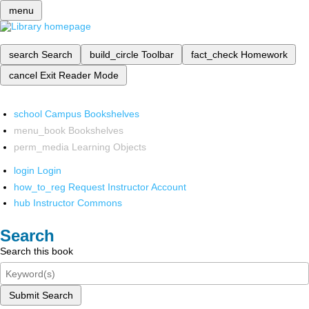
menu
search
Search
build_circle
Toolbar
fact_check
Homework
cancel
Exit Reader Mode
school
Campus Bookshelves
menu_book
Bookshelves
perm_media
Learning Objects
login
Login
how_to_reg
Request Instructor Account
hub
Instructor Commons
Search
Search this book
Submit Search