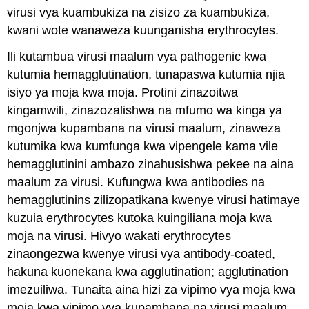
virusi vya kuambukiza na zisizo za kuambukiza,
kwani wote wanaweza kuunganisha erythrocytes.
Ili kutambua virusi maalum vya pathogenic kwa
kutumia hemagglutination, tunapaswa kutumia njia
isiyo ya moja kwa moja. Protini zinazoitwa
kingamwili, zinazozalishwa na mfumo wa kinga ya
mgonjwa kupambana na virusi maalum, zinaweza
kutumika kwa kumfunga kwa vipengele kama vile
hemagglutinini ambazo zinahusishwa pekee na aina
maalum za virusi. Kufungwa kwa antibodies na
hemagglutinins zilizopatikana kwenye virusi hatimaye
kuzuia erythrocytes kutoka kuingiliana moja kwa
moja na virusi. Hivyo wakati erythrocytes
zinaongezwa kwenye virusi vya antibody-coated,
hakuna kuonekana kwa agglutination; agglutination
imezuiliwa. Tunaita aina hizi za vipimo vya moja kwa
moja kwa vipimo vya kupambana na virusi maalum