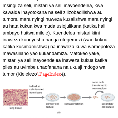
msingi za seli, mistari ya seli inayoendelea, kwa
kawaida inayotokana na seli zilizobadilishwa au
tumors, mara nyingi huweza kuzalishwa mara nyingi
au hata kukua kwa muda usiojulikana (katika hali
ambayo huitwa milele). Kuendelea mistari kiini
inaweza kuonyesha nanga utegemezi (wao kukua
katika kusimamishwa) na inaweza kuwa wamepoteza
mawasiliano yao kukandamiza. Matokeo yake,
mistari ya seli inayoendelea inaweza kukua katika
piles au uvimbe unaofanana na ukuaji mdogo wa
tumor (Kielelezo
\PageIndex
4
).
\PageIndex
4