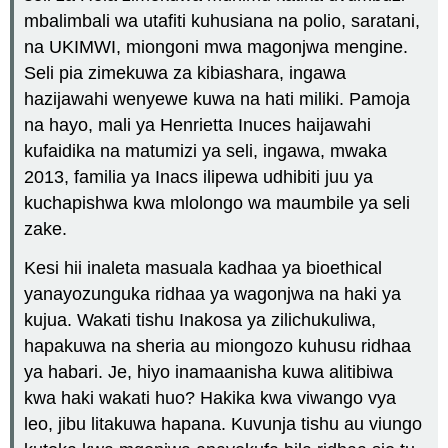
mbalimbali wa utafiti kuhusiana na polio, saratani,
na UKIMWI, miongoni mwa magonjwa mengine.
Seli pia zimekuwa za kibiashara, ingawa
hazijawahi wenyewe kuwa na hati miliki. Pamoja
na hayo, mali ya Henrietta Inuces haijawahi
kufaidika na matumizi ya seli, ingawa, mwaka
2013, familia ya Inacs ilipewa udhibiti juu ya
kuchapishwa kwa mlolongo wa maumbile ya seli
zake.
Kesi hii inaleta masuala kadhaa ya bioethical
yanayozunguka ridhaa ya wagonjwa na haki ya
kujua. Wakati tishu Inakosa ya zilichukuliwa,
hapakuwa na sheria au miongozo kuhusu ridhaa
ya habari. Je, hiyo inamaanisha kuwa alitibiwa
kwa haki wakati huo? Hakika kwa viwango vya
leo, jibu litakuwa hapana. Kuvunja tishu au viungo