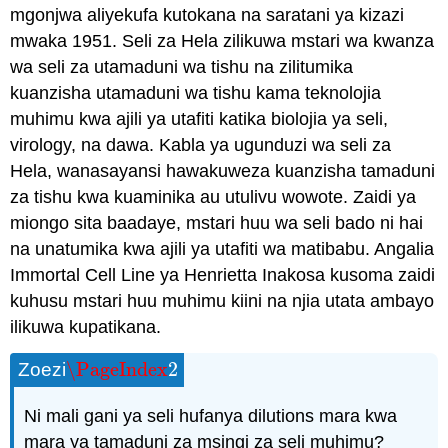
mgonjwa aliyekufa kutokana na saratani ya kizazi
mwaka 1951. Seli za Hela zilikuwa mstari wa kwanza
wa seli za utamaduni wa tishu na zilitumika
kuanzisha utamaduni wa tishu kama teknolojia
muhimu kwa ajili ya utafiti katika biolojia ya seli,
virology, na dawa. Kabla ya ugunduzi wa seli za
Hela, wanasayansi hawakuweza kuanzisha tamaduni
za tishu kwa kuaminika au utulivu wowote. Zaidi ya
miongo sita baadaye, mstari huu wa seli bado ni hai
na unatumika kwa ajili ya utafiti wa matibabu. Angalia
Immortal Cell Line ya Henrietta Inakosa kusoma zaidi
kuhusu mstari huu muhimu kiini na njia utata ambayo
ilikuwa kupatikana.
\PageIndex
2
Zoezi
\PageIndex
2
Ni mali gani ya seli hufanya dilutions mara kwa
mara ya tamaduni za msingi za seli muhimu?