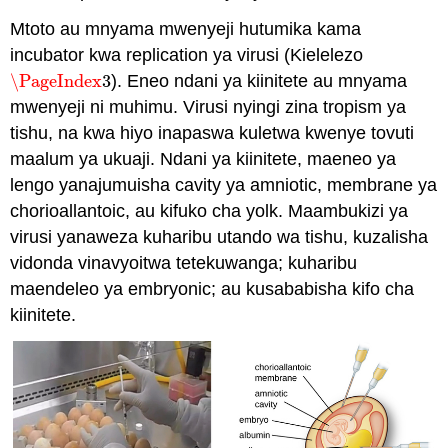
Mtoto au mnyama mwenyeji hutumika kama
incubator kwa replication ya virusi (Kielelezo
\PageIndex
3
). Eneo ndani ya kiinitete au mnyama
\PageIndex
3
mwenyeji ni muhimu. Virusi nyingi zina tropism ya
tishu, na kwa hiyo inapaswa kuletwa kwenye tovuti
maalum ya ukuaji. Ndani ya kiinitete, maeneo ya
lengo yanajumuisha cavity ya amniotic, membrane ya
chorioallantoic, au kifuko cha yolk. Maambukizi ya
virusi yanaweza kuharibu utando wa tishu, kuzalisha
vidonda vinavyoitwa tetekuwanga; kuharibu
maendeleo ya embryonic; au kusababisha kifo cha
kiinitete.