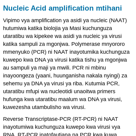
Nucleic Acid amplification mtihani
Vipimo vya amplification ya asidi ya nucleic (NAAT)
hutumiwa katika biolojia ya Masi kuchunguza
utaratibu wa kipekee wa asidi ya nucleic ya virusi
katika sampuli za mgonjwa. Polymerase mnyororo
mmenyuko (PCR) ni NAAT inayotumika kuchunguza
kuwepo kwa DNA ya virusi katika tishu ya mgonjwa
au sampuli ya maji ya mwili. PCR ni mbinu
inayoongeza (yaani, huunganisha nakala nyingi) za
sehemu ya DNA ya virusi ya riba. Kutumia PCR,
utaratibu mfupi wa nucleotidi unaoitwa primers
hufunga kwa utaratibu maalum wa DNA ya virusi,
kuwezesha utambulisho wa virusi.
Reverse Transcriptase-PCR (RT-PCR) ni NAAT
inayotumiwa kuchunguza kuwepo kwa virusi vya
RNA. RT-PCR inatofautiana na PCR kwa kuwa