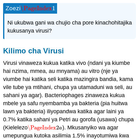
\PageIndex
1
Zoezi
\PageIndex
1
Ni ukubwa gani wa chujio cha pore kinachohitajika
kukusanya virusi?
Kilimo cha Virusi
Virusi vinaweza kukua katika vivo (ndani ya kiumbe
hai nzima, mmea, au mnyama) au vitro (nje ya
viumbe hai katika seli katika mazingira bandia, kama
vile tube ya mtihani, chupa ya utamaduni wa seli, au
sahani ya agar). Bacteriophages zinaweza kukua
mbele ya safu nyembamba ya bakteria (pia huitwa
lawn ya bakteria) iliyopandwa katika agar laini ya
0.7% katika sahani ya Petri au gorofa (usawa) chupa
(Kielelezo
\PageIndex
2
). Mkusanyiko wa agar
\PageIndex
2
a
a
umepungua kutoka asilimia 1.5% inayotumiwa kwa