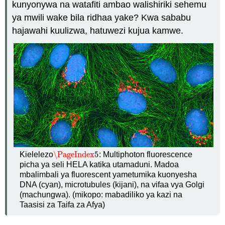
kunyonywa na watafiti ambao walishiriki sehemu
ya mwili wake bila ridhaa yake? Kwa sababu
hajawahi kuulizwa, hatuwezi kujua kamwe.
\PageIndex
5
Kielelezo
: Multiphoton fluorescence
\PageIndex
5
picha ya seli HELA katika utamaduni. Madoa
mbalimbali ya fluorescent yametumika kuonyesha
DNA (cyan), microtubules (kijani), na vifaa vya Golgi
(machungwa). (mikopo: mabadiliko ya kazi na
Taasisi za Taifa za Afya)