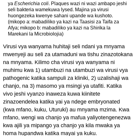
ya
Escherichia coli
. Plaques wazi ni wazi ambapo jeshi
seli bakteria wamekuwa lysed. Majina ya virusi
huongezeka kwenye sahani upande wa kushoto.
(mikopo a: mabadiliko ya kazi na Taasisi za Taifa za
Afya; mikopo b: mabadiliko ya kazi na Shirika la
Marekani la Microbiolojia)
Virusi vya wanyama huhitaji seli ndani ya mnyama
mwenyeji au seli za utamaduni wa tishu zinazotokana
na mnyama. Kilimo cha virusi vya wanyama ni
muhimu kwa 1) utambuzi na utambuzi wa virusi vya
pathogenic katika sampuli za kliniki, 2) uzalishaji wa
chanjo, na 3) masomo ya msingi ya utafiti. Katika
vivo jeshi vyanzo inaweza kuwa kiinitete
zinazoendelea katika yai ya ndege embryonated
(kwa mfano, kuku, Uturuki) au mnyama mzima. Kwa
mfano, wengi wa chanjo ya mafua yaliyotengenezwa
kwa ajili ya mipango ya chanjo ya kila mwaka ya
homa hupandwa katika mayai ya kuku.