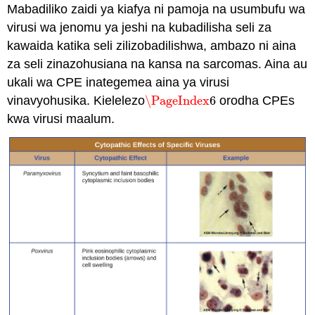
Mabadiliko zaidi ya kiafya ni pamoja na usumbufu wa
virusi wa jenomu ya jeshi na kubadilisha seli za
kawaida katika seli zilizobadilishwa, ambazo ni aina
za seli zinazohusiana na kansa na sarcomas. Aina au
ukali wa CPE inategemea aina ya virusi
vinavyohusika. Kielelezo
\PageIndex
6
orodha CPEs
\PageIndex
6
kwa virusi maalum.