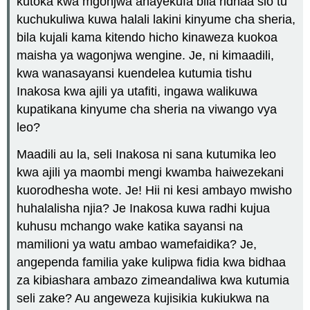
kutoka kwa mgonjwa anayekufa bila ridhaa sio tu
kuchukuliwa kuwa halali lakini kinyume cha sheria,
bila kujali kama kitendo hicho kinaweza kuokoa
maisha ya wagonjwa wengine. Je, ni kimaadili,
kwa wanasayansi kuendelea kutumia tishu
Inakosa kwa ajili ya utafiti, ingawa walikuwa
kupatikana kinyume cha sheria na viwango vya
leo?
Maadili au la, seli Inakosa ni sana kutumika leo
kwa ajili ya maombi mengi kwamba haiwezekani
kuorodhesha wote. Je! Hii ni kesi ambayo mwisho
huhalalisha njia? Je Inakosa kuwa radhi kujua
kuhusu mchango wake katika sayansi na
mamilioni ya watu ambao wamefaidika? Je,
angependa familia yake kulipwa fidia kwa bidhaa
za kibiashara ambazo zimeandaliwa kwa kutumia
seli zake? Au angeweza kujisikia kukiukwa na