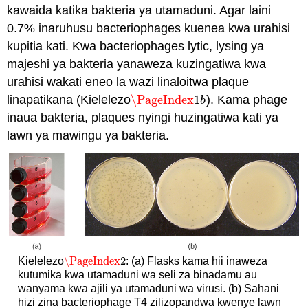
kawaida katika bakteria ya utamaduni. Agar laini
0.7% inaruhusu bacteriophages kuenea kwa urahisi
kupitia kati. Kwa bacteriophages lytic, lysing ya
majeshi ya bakteria yanaweza kuzingatiwa kwa
urahisi wakati eneo la wazi linaloitwa plaque
linapatikana (Kielelezo
\PageIndex
1
). Kama phage
\PageIndex
1
b
b
inaua bakteria, plaques nyingi huzingatiwa kati ya
lawn ya mawingu ya bakteria.
\PageIndex
2
Kielelezo
: (a) Flasks kama hii inaweza
\PageIndex
2
kutumika kwa utamaduni wa seli za binadamu au
wanyama kwa ajili ya utamaduni wa virusi. (b) Sahani
hizi zina bacteriophage T4 zilizopandwa kwenye lawn