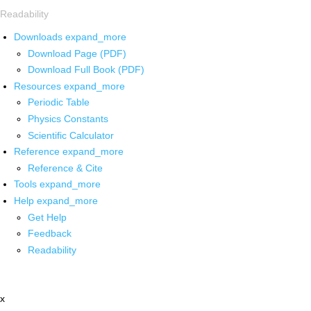
Readability
Downloads
expand_more
Download Page (PDF)
Download Full Book (PDF)
Resources
expand_more
Periodic Table
Physics Constants
Scientific Calculator
Reference
expand_more
Reference & Cite
Tools
expand_more
Help
expand_more
Get Help
Feedback
Readability
x