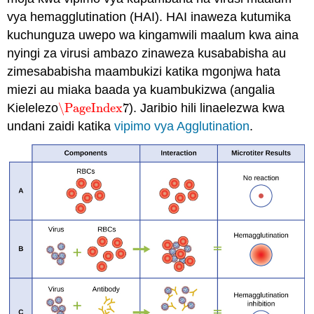
vya hemagglutination (HAI). HAI inaweza kutumika
kuchunguza uwepo wa kingamwili maalum kwa aina
nyingi za virusi ambazo zinaweza kusababisha au
zimesababisha maambukizi katika mgonjwa hata
miezi au miaka baada ya kuambukizwa (angalia
Kielelezo
\PageIndex
7
). Jaribio hili linaelezwa kwa
\PageIndex
7
undani zaidi katika
vipimo vya Agglutination
.