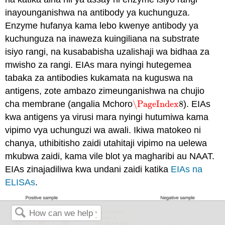
inayounganishwa na antibody ya kuchunguza.
Enzyme hufanya kama lebo kwenye antibody ya
kuchunguza na inaweza kuingiliana na substrate
isiyo rangi, na kusababisha uzalishaji wa bidhaa za
mwisho za rangi. EIAs mara nyingi hutegemea
tabaka za antibodies kukamata na kuguswa na
antigens, zote ambazo zimeunganishwa na chujio
cha membrane (angalia Mchoro
\PageIndex
8
). EIAs
\PageIndex
8
kwa antigens ya virusi mara nyingi hutumiwa kama
vipimo vya uchunguzi wa awali. Ikiwa matokeo ni
chanya, uthibitisho zaidi utahitaji vipimo na uelewa
mkubwa zaidi, kama vile blot ya magharibi au NAAT.
EIAs zinajadiliwa kwa undani zaidi katika
EIAs na
ELISAs
.