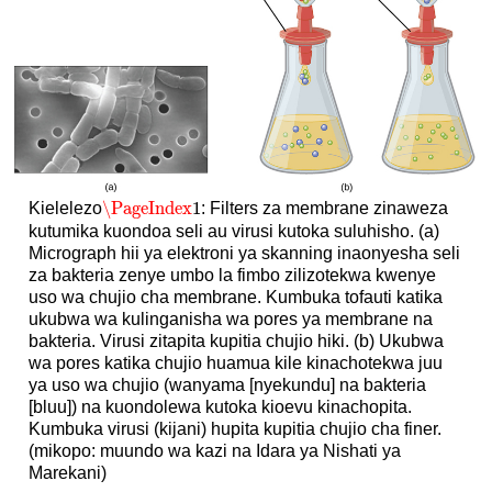
\PageIndex
1
Kielelezo
: Filters za membrane zinaweza
\PageIndex
1
kutumika kuondoa seli au virusi kutoka suluhisho. (a)
Micrograph hii ya elektroni ya skanning inaonyesha seli
za bakteria zenye umbo la fimbo zilizotekwa kwenye
uso wa chujio cha membrane. Kumbuka tofauti katika
ukubwa wa kulinganisha wa pores ya membrane na
bakteria. Virusi zitapita kupitia chujio hiki. (b) Ukubwa
wa pores katika chujio huamua kile kinachotekwa juu
ya uso wa chujio (wanyama [nyekundu] na bakteria
[bluu]) na kuondolewa kutoka kioevu kinachopita.
Kumbuka virusi (kijani) hupita kupitia chujio cha finer.
(mikopo: muundo wa kazi na Idara ya Nishati ya
Marekani)