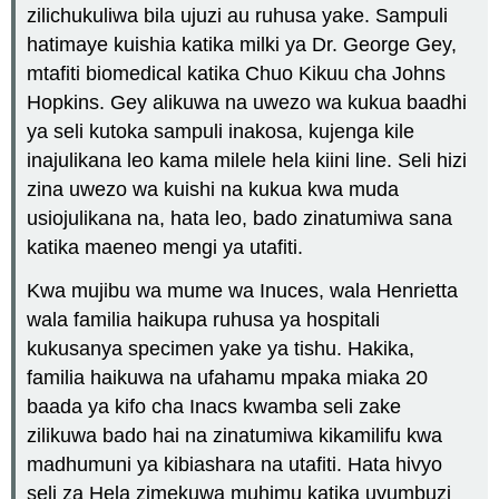
zilichukuliwa bila ujuzi au ruhusa yake. Sampuli
hatimaye kuishia katika milki ya Dr. George Gey,
mtafiti biomedical katika Chuo Kikuu cha Johns
Hopkins. Gey alikuwa na uwezo wa kukua baadhi
ya seli kutoka sampuli inakosa, kujenga kile
inajulikana leo kama milele hela kiini line. Seli hizi
zina uwezo wa kuishi na kukua kwa muda
usiojulikana na, hata leo, bado zinatumiwa sana
katika maeneo mengi ya utafiti.
Kwa mujibu wa mume wa Inuces, wala Henrietta
wala familia haikupa ruhusa ya hospitali
kukusanya specimen yake ya tishu. Hakika,
familia haikuwa na ufahamu mpaka miaka 20
baada ya kifo cha Inacs kwamba seli zake
zilikuwa bado hai na zinatumiwa kikamilifu kwa
madhumuni ya kibiashara na utafiti. Hata hivyo
seli za Hela zimekuwa muhimu katika uvumbuzi