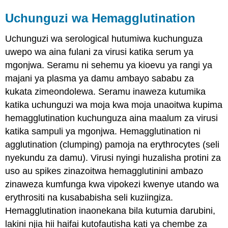
Uchunguzi wa Hemagglutination
Uchunguzi wa serological hutumiwa kuchunguza
uwepo wa aina fulani za virusi katika serum ya
mgonjwa. Seramu ni sehemu ya kioevu ya rangi ya
majani ya plasma ya damu ambayo sababu za
kukata zimeondolewa. Seramu inaweza kutumika
katika uchunguzi wa moja kwa moja unaoitwa kupima
hemagglutination kuchunguza aina maalum za virusi
katika sampuli ya mgonjwa. Hemagglutination ni
agglutination (clumping) pamoja na erythrocytes (seli
nyekundu za damu). Virusi nyingi huzalisha protini za
uso au spikes zinazoitwa hemagglutinini ambazo
zinaweza kumfunga kwa vipokezi kwenye utando wa
erythrositi na kusababisha seli kuziingiza.
Hemagglutination inaonekana bila kutumia darubini,
lakini njia hii haifai kutofautisha kati ya chembe za