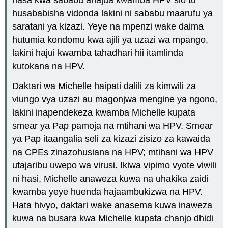
hasa kwa sababu anajua kwamba HPV sio tu
husababisha vidonda lakini ni sababu maarufu ya
saratani ya kizazi. Yeye na mpenzi wake daima
hutumia kondomu kwa ajili ya uzazi wa mpango,
lakini hajui kwamba tahadhari hii itamlinda
kutokana na HPV.
Daktari wa Michelle haipati dalili za kimwili za
viungo vya uzazi au magonjwa mengine ya ngono,
lakini inapendekeza kwamba Michelle kupata
smear ya Pap pamoja na mtihani wa HPV. Smear
ya Pap itaangalia seli za kizazi zisizo za kawaida
na CPEs zinazohusiana na HPV; mtihani wa HPV
utajaribu uwepo wa virusi. Ikiwa vipimo vyote viwili
ni hasi, Michelle anaweza kuwa na uhakika zaidi
kwamba yeye huenda hajaambukizwa na HPV.
Hata hivyo, daktari wake anasema kuwa inaweza
kuwa na busara kwa Michelle kupata chanjo dhidi