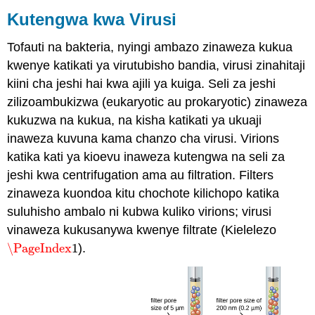
Kutengwa kwa Virusi
Tofauti na bakteria, nyingi ambazo zinaweza kukua
kwenye katikati ya virutubisho bandia, virusi zinahitaji
kiini cha jeshi hai kwa ajili ya kuiga. Seli za jeshi
zilizoambukizwa (eukaryotic au prokaryotic) zinaweza
kukuzwa na kukua, na kisha katikati ya ukuaji
inaweza kuvuna kama chanzo cha virusi. Virions
katika kati ya kioevu inaweza kutengwa na seli za
jeshi kwa centrifugation ama au filtration. Filters
zinaweza kuondoa kitu chochote kilichopo katika
suluhisho ambalo ni kubwa kuliko virions; virusi
vinaweza kukusanywa kwenye filtrate (Kielelezo
\PageIndex
1
).
\PageIndex
1