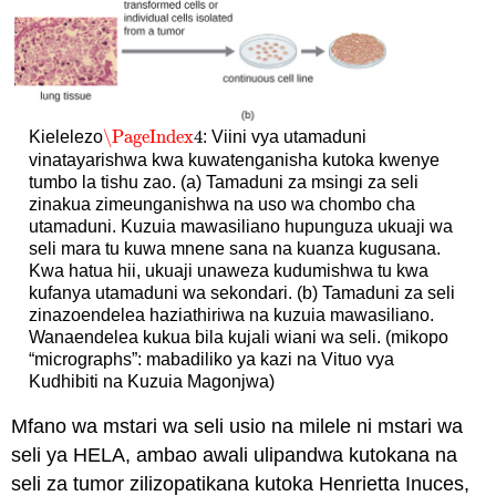
\PageIndex
4
Kielelezo
: Viini vya utamaduni
\PageIndex
4
vinatayarishwa kwa kuwatenganisha kutoka kwenye
tumbo la tishu zao. (a) Tamaduni za msingi za seli
zinakua zimeunganishwa na uso wa chombo cha
utamaduni. Kuzuia mawasiliano hupunguza ukuaji wa
seli mara tu kuwa mnene sana na kuanza kugusana.
Kwa hatua hii, ukuaji unaweza kudumishwa tu kwa
kufanya utamaduni wa sekondari. (b) Tamaduni za seli
zinazoendelea haziathiriwa na kuzuia mawasiliano.
Wanaendelea kukua bila kujali wiani wa seli. (mikopo
“micrographs”: mabadiliko ya kazi na Vituo vya
Kudhibiti na Kuzuia Magonjwa)
Mfano wa mstari wa seli usio na milele ni mstari wa
seli ya HELA, ambao awali ulipandwa kutokana na
seli za tumor zilizopatikana kutoka Henrietta Inuces,