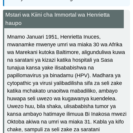
Mstari wa Kiini cha Immortal wa Henrietta
haupo
Mnamo Januari 1951, Henrietta Inuces,
mwanamke mwenye umri wa miaka 30 wa Afrika
wa Marekani kutoka Baltimore, aligunduliwa kuwa
na saratani ya kizazi katika hospitali ya Sasa
tunajua kansa yake ilisababishwa na
papillomavirus ya binadamu (HPV). Madhara ya
cytopathic ya virusi yalibadilisha sifa za seli zake
katika mchakato unaoitwa mabadiliko, ambayo
huwapa seli uwezo wa kugawanya kuendelea.
Uwezo huu, bila shaka, ulisababisha tumor ya
kansa ambayo hatimaye ilimuua Bi Inakosa mwezi
Oktoba akiwa na umri wa miaka 31. Kabla ya kifo
chake, sampuli za seli zake za saratani