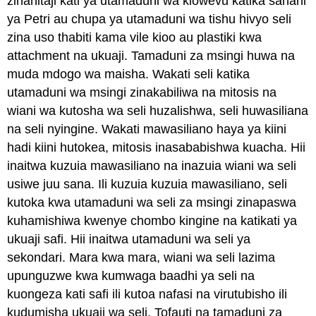
zinahitaji kati ya utamaduni wa kiowevu katika sahani
ya Petri au chupa ya utamaduni wa tishu hivyo seli
zina uso thabiti kama vile kioo au plastiki kwa
attachment na ukuaji. Tamaduni za msingi huwa na
muda mdogo wa maisha. Wakati seli katika
utamaduni wa msingi zinakabiliwa na mitosis na
wiani wa kutosha wa seli huzalishwa, seli huwasiliana
na seli nyingine. Wakati mawasiliano haya ya kiini
hadi kiini hutokea, mitosis inasababishwa kuacha. Hii
inaitwa kuzuia mawasiliano na inazuia wiani wa seli
usiwe juu sana. Ili kuzuia kuzuia mawasiliano, seli
kutoka kwa utamaduni wa seli za msingi zinapaswa
kuhamishiwa kwenye chombo kingine na katikati ya
ukuaji safi. Hii inaitwa utamaduni wa seli ya
sekondari. Mara kwa mara, wiani wa seli lazima
upunguzwe kwa kumwaga baadhi ya seli na
kuongeza kati safi ili kutoa nafasi na virutubisho ili
kudumisha ukuaji wa seli. Tofauti na tamaduni za