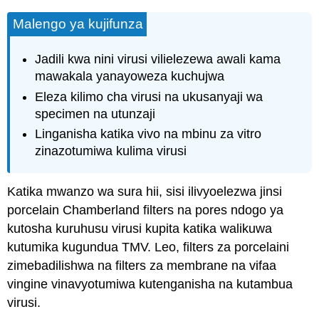
Malengo ya kujifunza
Jadili kwa nini virusi vilielezewa awali kama
mawakala yanayoweza kuchujwa
Eleza kilimo cha virusi na ukusanyaji wa
specimen na utunzaji
Linganisha katika vivo na mbinu za vitro
zinazotumiwa kulima virusi
Katika mwanzo wa sura hii, sisi ilivyoelezwa jinsi
porcelain Chamberland filters na pores ndogo ya
kutosha kuruhusu virusi kupita katika walikuwa
kutumika kugundua TMV. Leo, filters za porcelaini
zimebadilishwa na filters za membrane na vifaa
vingine vinavyotumiwa kutenganisha na kutambua
virusi.