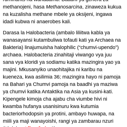
methanojeni, hasa
Methanosarcina
, zinaweza kukua
na kuzalisha methane mbele ya oksijeni, ingawa
idadi kubwa ni anaerobes kali.
Darasa la Halobacteria (ambalo liliitwa kabla ya
wanasayansi kutambuliwa tofauti kati ya Archaea na
Bakteria) linajumuisha halophilic (“chumvi-upendo”)
archaea. Halobacteria zinahitaji viwango vya juu
sana vya kloridi ya sodiamu katika mazingira yao ya
majini. Mkusanyiko unaohitajika ni karibu na
kueneza, kwa asilimia 36; mazingira hayo ni pamoja
na Bahari ya Chumvi pamoja na baadhi ya maziwa
ya chumvi katika Antaktika na Asia ya kusini-kati.
Kipengele kimoja cha ajabu cha viumbe hivi ni
kwamba hufanya usanisinuru kwa kutumia
bacteriorhodopsin ya protini, ambayo huwapa, na
miili ya maji wanayoishi, rangi ya zambarau nzuri