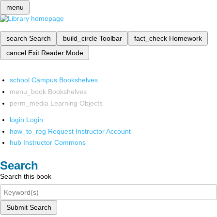
menu
search
Search
build_circle
Toolbar
fact_check
Homework
cancel
Exit Reader Mode
school
Campus Bookshelves
menu_book
Bookshelves
perm_media
Learning Objects
login
Login
how_to_reg
Request Instructor Account
hub
Instructor Commons
Search
Search this book
Submit Search