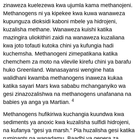
zinaweza kuelezewa kwa ujumla kama methanojeni.
Methanogens ni ya kipekee kwa kuwa wanaweza
kupunguza dioksidi kaboni mbele ya hidrojeni,
kuzalisha methane. Wanaweza kuishi katika
mazingira uliokithiri zaidi na wanaweza kuzaliana
kwa joto tofauti kutoka chini ya kufungia hadi
kuchemsha. Methanogeni zimepatikana katika
chemchem za moto na vilevile kirefu chini ya barafu
huko Greenland. Wanasayansi wengine hata
walidhani kwamba methanogens inaweza kukaa
katika sayari Mars kwa sababu mchanganyiko wa
gesi zinazozalishwa na methanogens unafanana na
4
babies ya anga ya Martian.
Methanogens hufikiriwa kuchangia kuundwa kwa
sediments ya anoxic kwa kuzalisha sulfidi hidrojeni,
na kufanya “gesi ya marsh.” Pia huzalisha gesi katika
ruminants na wanadamu. Baadhi ya genera za