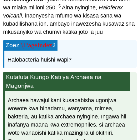
5
wa miaka milioni 250.
Aina nyingine,
Haloferax
volcanii
, inaonyesha mfumo wa kisasa sana wa
kubadilishana ion, ambayo inawezesha kusawazisha
mkusanyiko wa chumvi katika joto la juu
\PageIndex
2
Zoezi
\PageIndex
2
Halobacteria huishi wapi?
Kutafuta Kiungo Kati ya Archaea na
Magonjwa
Archaea hawajulikani kusababisha ugonjwa
wowote kwa binadamu, wanyama, mimea,
bakteria, au katika archaea nyingine. Ingawa hii
inafanya maana kwa extremophiles, si archaea
wote wanaoishi katika mazingira uliokithiri.