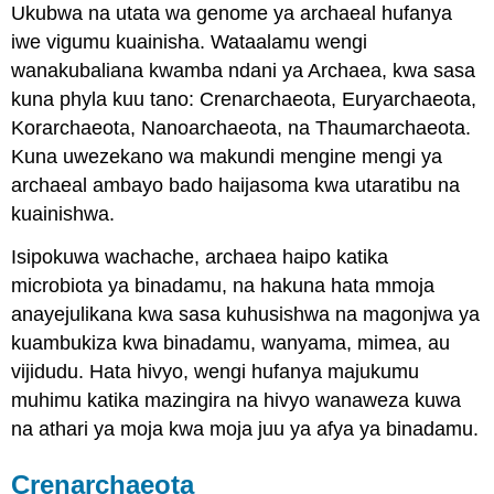
Ukubwa na utata wa genome ya archaeal hufanya
iwe vigumu kuainisha. Wataalamu wengi
wanakubaliana kwamba ndani ya Archaea, kwa sasa
kuna phyla kuu tano: Crenarchaeota, Euryarchaeota,
Korarchaeota, Nanoarchaeota, na Thaumarchaeota.
Kuna uwezekano wa makundi mengine mengi ya
archaeal ambayo bado haijasoma kwa utaratibu na
kuainishwa.
Isipokuwa wachache, archaea haipo katika
microbiota ya binadamu, na hakuna hata mmoja
anayejulikana kwa sasa kuhusishwa na magonjwa ya
kuambukiza kwa binadamu, wanyama, mimea, au
vijidudu. Hata hivyo, wengi hufanya majukumu
muhimu katika mazingira na hivyo wanaweza kuwa
na athari ya moja kwa moja juu ya afya ya binadamu.
Crenarchaeota