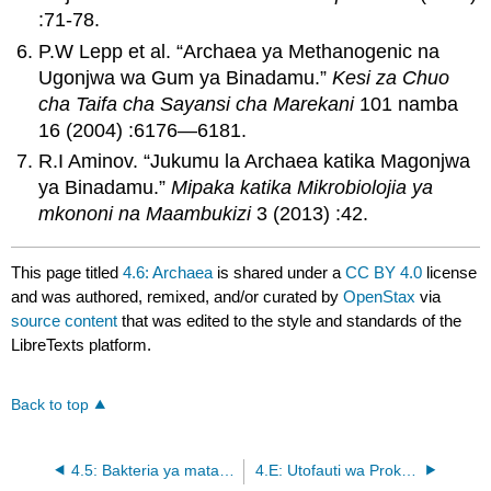
:71-78.
P.W Lepp et al. “Archaea ya Methanogenic na
Ugonjwa wa Gum ya Binadamu.”
Kesi za Chuo
cha Taifa cha Sayansi cha Marekani
101 namba
16 (2004) :6176—6181.
R.I Aminov. “Jukumu la Archaea katika Magonjwa
ya Binadamu.”
Mipaka katika Mikrobiolojia ya
mkononi na Maambukizi
3 (2013) :42.
This page titled
4.6: Archaea
is shared under a
CC BY 4.0
license
and was authored, remixed, and/or curated by
OpenStax
via
source content
that was edited to the style and standards of the
LibreTexts platform.
Back to top
4.5: Bakteria ya matawi ya kina
4.E: Utofauti wa Prokaryotic (Mazoezi)