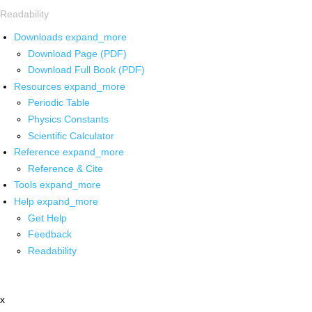
Readability
Downloads
expand_more
Download Page (PDF)
Download Full Book (PDF)
Resources
expand_more
Periodic Table
Physics Constants
Scientific Calculator
Reference
expand_more
Reference & Cite
Tools
expand_more
Help
expand_more
Get Help
Feedback
Readability
x