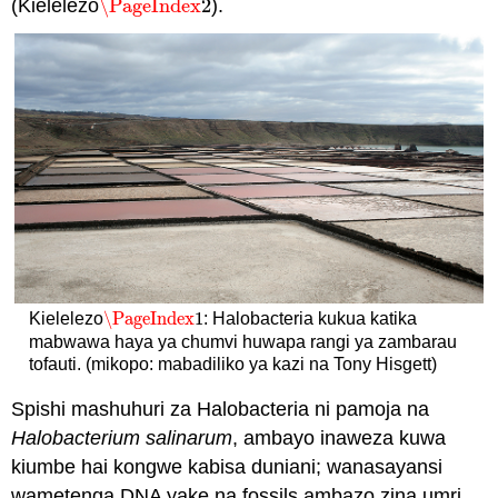
(Kielelezo
\PageIndex
2
).
\PageIndex
2
\PageIndex
1
Kielelezo
: Halobacteria kukua katika
\PageIndex
1
mabwawa haya ya chumvi huwapa rangi ya zambarau
tofauti. (mikopo: mabadiliko ya kazi na Tony Hisgett)
Spishi mashuhuri za Halobacteria ni pamoja na
Halobacterium salinarum
, ambayo inaweza kuwa
kiumbe hai kongwe kabisa duniani; wanasayansi
wametenga DNA yake na fossils ambazo zina umri