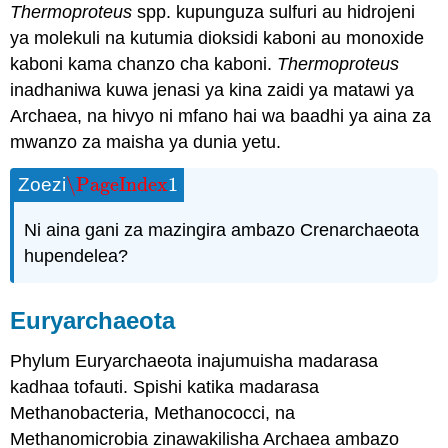
Thermoproteus
spp. kupunguza sulfuri au hidrojeni
ya molekuli na kutumia dioksidi kaboni au monoxide
kaboni kama chanzo cha kaboni.
Thermoproteus
inadhaniwa kuwa jenasi ya kina zaidi ya matawi ya
Archaea, na hivyo ni mfano hai wa baadhi ya aina za
mwanzo za maisha ya dunia yetu.
\PageIndex
1
Zoezi
\PageIndex
1
Ni aina gani za mazingira ambazo Crenarchaeota
hupendelea?
Euryarchaeota
Phylum Euryarchaeota inajumuisha madarasa
kadhaa tofauti. Spishi katika madarasa
Methanobacteria, Methanococci, na
Methanomicrobia zinawakilisha Archaea ambazo