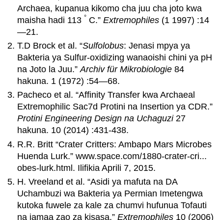
Archaea, kupanua kikomo cha juu cha joto kwa
°
maisha hadi 113
C.”
Extremophiles
(1 1997) :14
—21.
T.D Brock et al. “
Sulfolobus
: Jenasi mpya ya
Bakteria ya Sulfur-oxidizing wanaoishi chini ya pH
na Joto la Juu.”
Archiv für Mikrobiologie
84
hakuna. 1 (1972) :54—68.
Pacheco et al. “Affinity Transfer kwa Archaeal
Extremophilic Sac7d Protini na Insertion ya CDR.”
Protini Engineering Design na Uchaguzi
27
hakuna. 10 (2014) :431-438.
R.R. Britt “Crater Critters: Ambapo Mars Microbes
Huenda Lurk.” www.space.com/1880-crater-cri...
obes-lurk.html. Ilifikia Aprili 7, 2015.
H. Vreeland et al. “Asidi ya mafuta na DA
Uchambuzi wa Bakteria ya Permian Imetengwa
kutoka fuwele za kale za chumvi hufunua Tofauti
na jamaa zao za kisasa.”
Extremophiles
10 (2006)