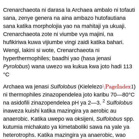
Crenarchaeota ni darasa la Archaea ambalo ni tofauti
sana, zenye genera na aina ambazo hutofautiana
sana katika morpholojia yao na mahitaji ya ukuaji.
Crenarchaeota zote ni viumbe vya majini, na
hufikiriwa kuwa vijiumbe vingi zaidi katika bahari.
Wengi, lakini si wote, Crenarchaeota ni
hyperthermophiles; baadhi yao (hasa jenasi
Pyrolobus
) wana uwezo wa kukua kwa joto hadi 113
.
°C
Archaea wa jenasi
Sulfolobus
(Kielelezo
\PageIndex
1
)
\PageIndex
1
ni thermophiles zinazopendelea joto karibu 70—80°C
2
na asidofili zinazopendelea pH ya 2—3.
Sulfolobus
inaweza kuishi katika mazingira ya aerobic au
anaerobic. Katika uwepo wa oksijeni,
Sulfolobus
spp.
kutumia michakato ya kimetaboliki sawa na yale ya
heterotrophs. Katika mazingira ya anaerobic, wao