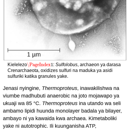
\PageIndex
1
Kielelezo
:
Sulfolobus
, archaeon ya darasa
\PageIndex
1
Crenarchaeota, oxidizes sulfuri na maduka ya asidi
sulfuriki katika granules yake.
Jenasi nyingine,
Thermoproteus
, inawakilishwa na
viumbe madhubuti anaerobic na joto mojawapo ya
ukuaji wa 85 °C.
Thermoproteus
ina utando wa seli
ambamo lipidi huunda monolayer badala ya bilayer,
ambayo ni ya kawaida kwa archaea. Kimetaboliki
yake ni autotrophic. Ili kuunganisha ATP,