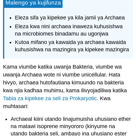
Malengo ya kujifunza
Eleza sifa ya kipekee ya kila jamii ya Archaea
Eleza kwa nini archaea inaweza kuhusishwa
na microbiomes binadamu au ugonjwa
Kutoa mifano ya kawaida ya archaea kawaida
kuhusishwa na mazingira ya kipekee mazingira
Kama viumbe katika uwanja Bakteria, viumbe wa
uwanja Archaea wote ni viumbe unicellular. Hata
hivyo, archaea hutofautiana kimuundo na bakteria
kwa njia kadhaa muhimu, kama ilivyojadiliwa katika
Tabia za kipekee za seli za Prokaryotic
. Kwa
muhtasari:
Archaeal kiini utando linajumuisha uhusiano ether
na matawi isoprene minyororo (kinyume na
utando bakteria seli, ambayo ina uhusiano ester