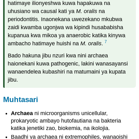
hatimaye ilionyeshwa kuwa hapakuwa na
uhusiano wa causal kati ya
M. oralis
na
periodontitis. Inaonekana uwezekano mkubwa
zaidi kwamba ugonjwa wa kipindi husababisha
kupanua kwa mikoa ya anaerobic katika kinywa
7
ambacho hatimaye huishi na
M. oralis
.
Bado hakuna jibu nzuri kwa nini archaea
haionekani kuwa pathogenic, lakini wanasayansi
wanaendelea kubashiri na matumaini ya kupata
jibu.
Muhtasari
Archaea
ni microorganisms unicellular,
prokaryotic ambayo hutofautiana na bakteria
katika jenetiki zao, biokemia, na ikolojia.
Baadhi ya archaea ni extremophiles, wanaoishi