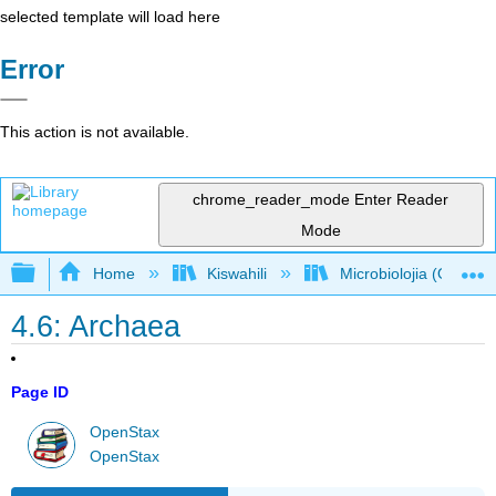
selected template will load here
Error
This action is not available.
chrome_reader_mode
Enter Reader
Mode
Expand/collapse global hierarchy
Home
Kiswahili
Microbiolojia (OpenSt
4.6: Archaea
Page ID
OpenStax
OpenStax