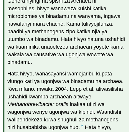
Genera nyingi na spishi za Archaea ni
mesophiles, hivyo wanaweza kuishi katika
microbiomes ya binadamu na wanyama, ingawa
hawafanyi mara chache. Kama tulivyojifunza,
baadhi ya methanogens zipo katika njia ya
utumbo wa binadamu. Hata hivyo hatuna ushahidi
wa kuaminika unaoelezea archaean yoyote kama
wakala wa causative wa ugonjwa wowote wa
binadamu.
Hata hivyo, wanasayansi wamejaribu kupata
viungo kati ya ugonjwa wa binadamu na archaea.
Kwa mfano, mwaka 2004, Lepp et al. aliwasilisha
ushahidi kwamba archaean aitwaye
Methanobrevibacter oralis
inakaa ufizi wa
wagonjwa wenye ugonjwa wa kipindi. Waandishi
walipendekeza kuwa shughuli za methanogens
6
hizi husababisha ugonjwa huo.
Hata hivyo,