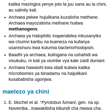
katika mazingira yenye joto la juu sana au la chini,
au salinity kali.
Archaea pekee hujulikana kuzalisha methane.
Archaea inayozalisha methane huitwa
methanogens
.
Archaea ya Halophilic inapendelea mkusanyiko
wa chumvi karibu na kueneza na kufanya
usanisinuru kwa kutumia bacteriorhodopsin.
Baadhi ya archaea, kulingana na ushahidi wa
visukuku, ni kati ya viumbe vya kale zaidi duniani.
Archaea hawaishi kwa idadi kubwa katika
microbiomes ya binadamu na haijulikani
kusababisha ugonjwa.
maelezo ya chini
E. blochel et al. “
Pyrolobus fumani
, gen. na sp.
Novemba., inawakilisha kikundi cha riwaya cha