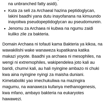
na unbranched fatty asidi).
Kuta za seli za Archaeal hazina peptidoglycan,
lakini baadhi yana dutu inayofanana na kimuundo
inayoitwa pseudopeptidoglycan au pseudomurein.
Jenomu za Archaea ni kubwa na ngumu zaidi
kuliko zile za bakteria.
Domain Archaea ni tofauti kama Bakteria ya kikoa, na
wawakilishi wake wanaweza kupatikana katika
makazi yoyote. Baadhi ya archaea ni mesophiles, na
wengi ni extremophiles, wakipendelea joto kali au
baridi, chumvi kali, au hali nyingine ambazo ni chuki
kwa aina nyingine nyingi za maisha duniani.
Kimetaboliki yao imechukuliwa na mazingira
magumu, na wanaweza kufanya methanogenesis,
kwa mfano, ambayo bakteria na eukaryotes
hawawezi.