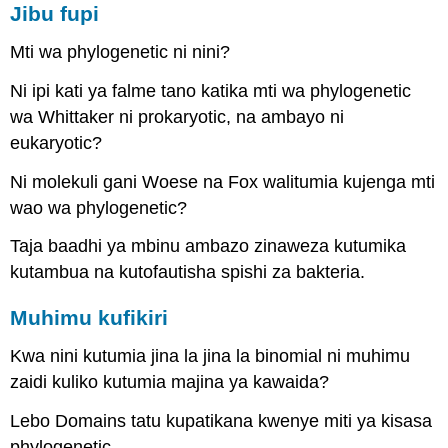
Jibu fupi
Mti wa phylogenetic ni nini?
Ni ipi kati ya falme tano katika mti wa phylogenetic
wa Whittaker ni prokaryotic, na ambayo ni
eukaryotic?
Ni molekuli gani Woese na Fox walitumia kujenga mti
wao wa phylogenetic?
Taja baadhi ya mbinu ambazo zinaweza kutumika
kutambua na kutofautisha spishi za bakteria.
Muhimu kufikiri
Kwa nini kutumia jina la jina la binomial ni muhimu
zaidi kuliko kutumia majina ya kawaida?
Lebo Domains tatu kupatikana kwenye miti ya kisasa
phylogenetic.