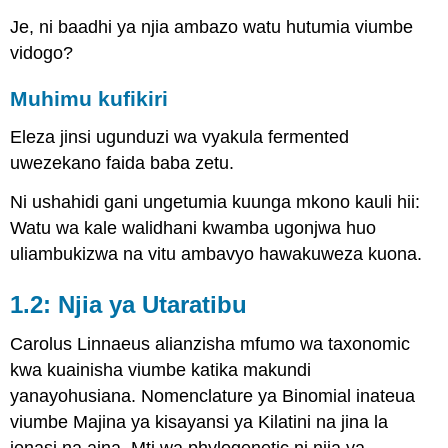
Je, ni baadhi ya njia ambazo watu hutumia viumbe
vidogo?
Muhimu kufikiri
Eleza jinsi ugunduzi wa vyakula fermented
uwezekano faida baba zetu.
Ni ushahidi gani ungetumia kuunga mkono kauli hii:
Watu wa kale walidhani kwamba ugonjwa huo
uliambukizwa na vitu ambavyo hawakuweza kuona.
1.2: Njia ya Utaratibu
Carolus Linnaeus alianzisha mfumo wa taxonomic
kwa kuainisha viumbe katika makundi
yanayohusiana. Nomenclature ya Binomial inateua
viumbe Majina ya kisayansi ya Kilatini na jina la