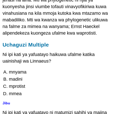
jenasi na aina. Mti wa phylogenetic ni njia ya
kuonyesha jinsi viumbe tofauti vinavyofikiriwa kuwa
vinahusiana na kila mmoja kutoka kwa mtazamo wa
mabadiliko. Mti wa kwanza wa phylogenetic ulikuwa
na falme za mimea na wanyama; Ernst Haeckel
alipendekeza kuongeza ufalme kwa waprotisti.
Uchaguzi Multiple
Ni ipi kati ya yafuatayo haikuwa ufalme katika
uainishaji wa Linnaeus?
mnyama
madini
mprotist
mmea
Jibu
Ni ipi kati ya yafuatayo ni matumizi sahihi ya majina