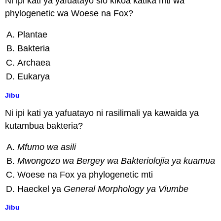
Ni ipi kati ya yafuatayo sio kikoa katika mti wa
phylogenetic wa Woese na Fox?
Plantae
Bakteria
Archaea
Eukarya
Jibu
Ni ipi kati ya yafuatayo ni rasilimali ya kawaida ya
kutambua bakteria?
Mfumo wa asili
Mwongozo wa Bergey wa Bakteriolojia ya kuamua
Woese na Fox ya phylogenetic mti
Haeckel ya
General Morphology ya Viumbe
Jibu