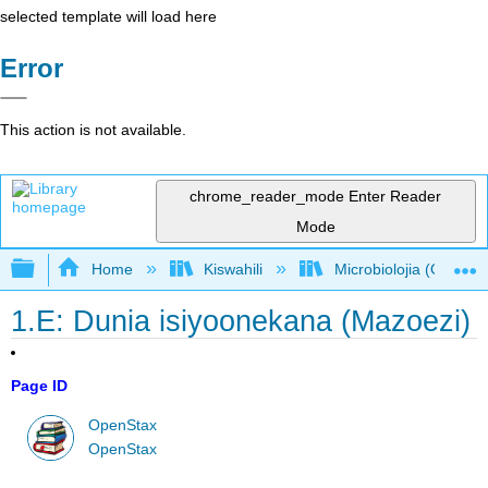
selected template will load here
Error
This action is not available.
chrome_reader_mode
Enter Reader
Mode
Expand/collapse global hierarchy
Home
Kiswahili
Microbiolojia (OpenSt
1.E: Dunia isiyoonekana (Mazoezi)
Page ID
OpenStax
OpenStax