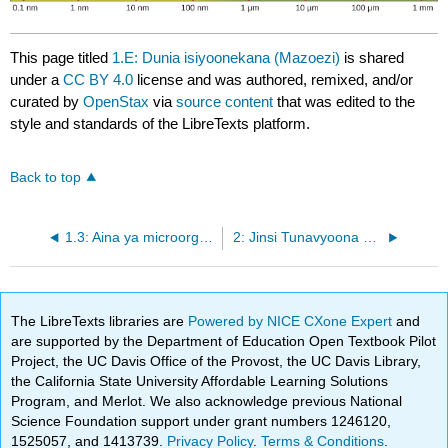
This page titled
1.E: Dunia isiyoonekana (Mazoezi)
is shared
under a
CC BY 4.0
license and was authored, remixed, and/or
curated by
OpenStax
via
source content
that was edited to the
style and standards of the LibreTexts platform.
Back to top
1.3: Aina ya microorganisms
2: Jinsi Tunavyoona Dunia isiyoonekana
The LibreTexts libraries are
Powered by NICE CXone Expert
and
are supported by the Department of Education Open Textbook Pilot
Project, the UC Davis Office of the Provost, the UC Davis Library,
the California State University Affordable Learning Solutions
Program, and Merlot. We also acknowledge previous National
Science Foundation support under grant numbers 1246120,
1525057, and 1413739.
Privacy Policy
.
Terms & Conditions
.