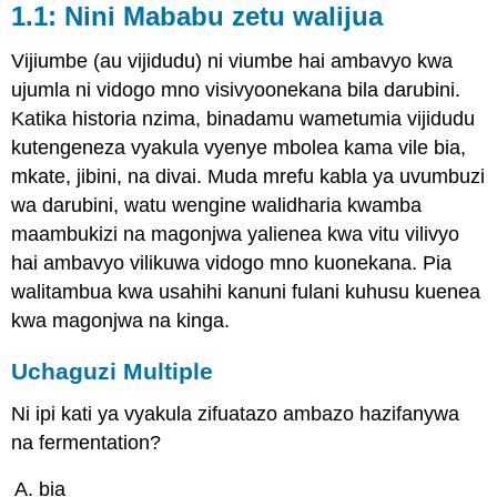
1.1: Nini Mababu zetu walijua
Vijiumbe (au vijidudu) ni viumbe hai ambavyo kwa
ujumla ni vidogo mno visivyoonekana bila darubini.
Katika historia nzima, binadamu wametumia vijidudu
kutengeneza vyakula vyenye mbolea kama vile bia,
mkate, jibini, na divai. Muda mrefu kabla ya uvumbuzi
wa darubini, watu wengine walidharia kwamba
maambukizi na magonjwa yalienea kwa vitu vilivyo
hai ambavyo vilikuwa vidogo mno kuonekana. Pia
walitambua kwa usahihi kanuni fulani kuhusu kuenea
kwa magonjwa na kinga.
Uchaguzi Multiple
Ni ipi kati ya vyakula zifuatazo ambazo hazifanywa
na fermentation?
bia