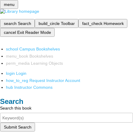
menu
search
Search
build_circle
Toolbar
fact_check
Homework
cancel
Exit Reader Mode
school
Campus Bookshelves
menu_book
Bookshelves
perm_media
Learning Objects
login
Login
how_to_reg
Request Instructor Account
hub
Instructor Commons
Search
Search this book
Submit Search