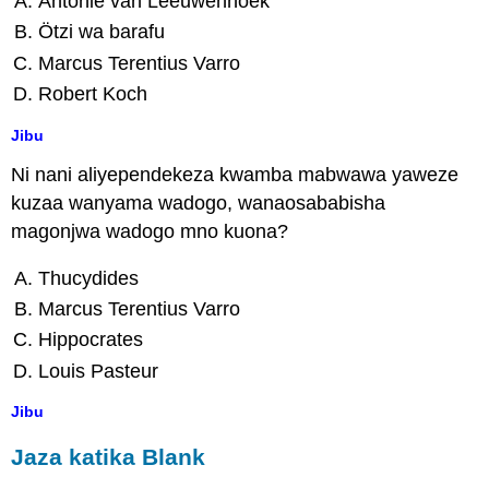
Antonie van Leeuwenhoek
Ötzi wa barafu
Marcus Terentius Varro
Robert Koch
Jibu
Ni nani aliyependekeza kwamba mabwawa yaweze
kuzaa wanyama wadogo, wanaosababisha
magonjwa wadogo mno kuona?
Thucydides
Marcus Terentius Varro
Hippocrates
Louis Pasteur
Jibu
Jaza katika Blank