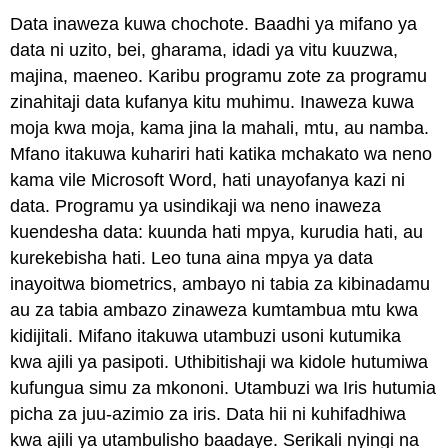
Data inaweza kuwa chochote. Baadhi ya mifano ya
data ni uzito, bei, gharama, idadi ya vitu kuuzwa,
majina, maeneo. Karibu programu zote za programu
zinahitaji data kufanya kitu muhimu. Inaweza kuwa
moja kwa moja, kama jina la mahali, mtu, au namba.
Mfano itakuwa kuhariri hati katika mchakato wa neno
kama vile Microsoft Word, hati unayofanya kazi ni
data. Programu ya usindikaji wa neno inaweza
kuendesha data: kuunda hati mpya, kurudia hati, au
kurekebisha hati. Leo tuna aina mpya ya data
inayoitwa biometrics, ambayo ni tabia za kibinadamu
au za tabia ambazo zinaweza kumtambua mtu kwa
kidijitali. Mifano itakuwa utambuzi usoni kutumika
kwa ajili ya pasipoti. Uthibitishaji wa kidole hutumiwa
kufungua simu za mkononi. Utambuzi wa Iris hutumia
picha za juu-azimio za iris. Data hii ni kuhifadhiwa
kwa ajili ya utambulisho baadaye. Serikali nyingi na