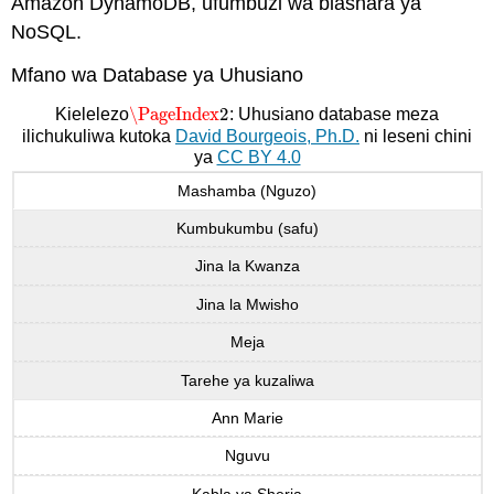
Amazon DynamoDB, ufumbuzi wa biashara ya
NoSQL.
Mfano wa Database ya Uhusiano
\PageIndex
2
Kielelezo
: Uhusiano database meza
\PageIndex
2
ilichukuliwa kutoka
David Bourgeois, Ph.D.
ni leseni chini
ya
CC BY 4.0
Mashamba (Nguzo)
Kumbukumbu (safu)
Jina la Kwanza
Jina la Mwisho
Meja
Tarehe ya kuzaliwa
Ann Marie
Nguvu
Kabla ya Sheria