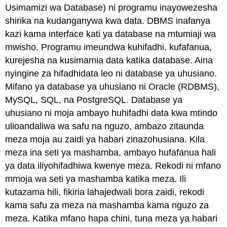
Usimamizi wa Database) ni programu inayowezesha
shirika na kudanganywa kwa data. DBMS inafanya
kazi kama interface kati ya database na mtumiaji wa
mwisho. Programu imeundwa kuhifadhi, kufafanua,
kurejesha na kusimamia data katika database. Aina
nyingine za hifadhidata leo ni database ya uhusiano.
Mifano ya database ya uhusiano ni Oracle (RDBMS),
MySQL, SQL, na PostgreSQL. Database ya
uhusiano ni moja ambayo huhifadhi data kwa mtindo
ulioandaliwa wa safu na nguzo, ambazo zitaunda
meza moja au zaidi ya habari zinazohusiana. Kila
meza ina seti ya mashamba, ambayo hufafanua hali
ya data iliyohifadhiwa kwenye meza. Rekodi ni mfano
mmoja wa seti ya mashamba katika meza. Ili
kutazama hili, fikiria lahajedwali bora zaidi, rekodi
kama safu za meza na mashamba kama nguzo za
meza. Katika mfano hapa chini, tuna meza ya habari