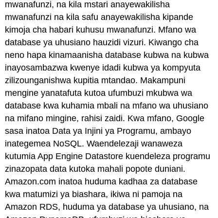
mwanafunzi, na kila mstari anayewakilisha
mwanafunzi na kila safu anayewakilisha kipande
kimoja cha habari kuhusu mwanafunzi. Mfano wa
database ya uhusiano hauzidi vizuri. Kiwango cha
neno hapa kinamaanisha database kubwa na kubwa
inayosambazwa kwenye idadi kubwa ya kompyuta
zilizounganishwa kupitia mtandao. Makampuni
mengine yanatafuta kutoa ufumbuzi mkubwa wa
database kwa kuhamia mbali na mfano wa uhusiano
na mifano mingine, rahisi zaidi. Kwa mfano, Google
sasa inatoa Data ya Injini ya Programu, ambayo
inategemea NoSQL. Waendelezaji wanaweza
kutumia App Engine Datastore kuendeleza programu
zinazopata data kutoka mahali popote duniani.
Amazon.com inatoa huduma kadhaa za database
kwa matumizi ya biashara, ikiwa ni pamoja na
Amazon RDS, huduma ya database ya uhusiano, na