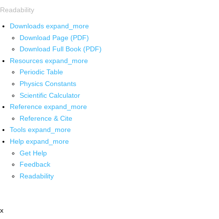
Readability
Downloads
expand_more
Download Page (PDF)
Download Full Book (PDF)
Resources
expand_more
Periodic Table
Physics Constants
Scientific Calculator
Reference
expand_more
Reference & Cite
Tools
expand_more
Help
expand_more
Get Help
Feedback
Readability
x