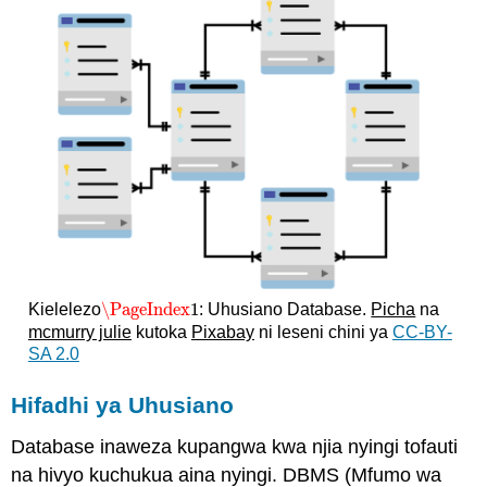
\PageIndex
1
Kielelezo
: Uhusiano Database.
Picha
na
\PageIndex
1
mcmurry julie
kutoka
Pixabay
ni leseni chini ya
CC-BY-
SA 2.0
Hifadhi ya Uhusiano
Database inaweza kupangwa kwa njia nyingi tofauti
na hivyo kuchukua aina nyingi. DBMS (Mfumo wa