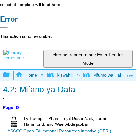
selected template will load here
Error
This action is not available.
chrome_reader_mode
Enter Reader
Mode
Expand/collapse global hierarchy
Home
Kiswahili
Mfumo wa Habari kwa
4.2: Mifano ya Data
Page ID
Ly-Huong T. Pham, Tejal Desai-Naik, Laurie
Hammond, and Wael Abdeljabbar
ASCCC Open Educational Resources Initiative (OERI)