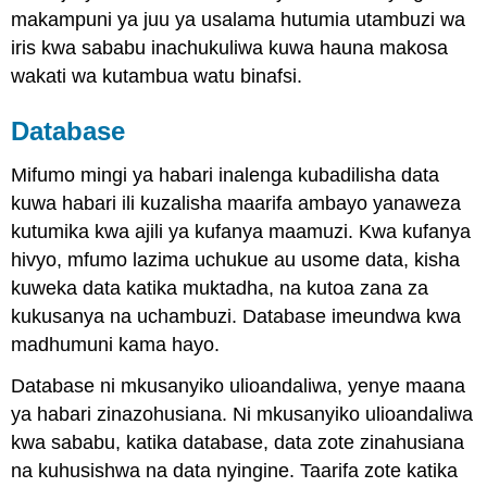
makampuni ya juu ya usalama hutumia utambuzi wa
iris kwa sababu inachukuliwa kuwa hauna makosa
wakati wa kutambua watu binafsi.
Database
Mifumo mingi ya habari inalenga kubadilisha data
kuwa habari ili kuzalisha maarifa ambayo yanaweza
kutumika kwa ajili ya kufanya maamuzi. Kwa kufanya
hivyo, mfumo lazima uchukue au usome data, kisha
kuweka data katika muktadha, na kutoa zana za
kukusanya na uchambuzi. Database imeundwa kwa
madhumuni kama hayo.
Database ni mkusanyiko ulioandaliwa, yenye maana
ya habari zinazohusiana. Ni mkusanyiko ulioandaliwa
kwa sababu, katika database, data zote zinahusiana
na kuhusishwa na data nyingine. Taarifa zote katika