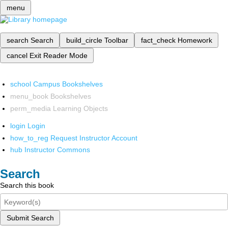
menu
search
Search
build_circle
Toolbar
fact_check
Homework
cancel
Exit Reader Mode
school
Campus Bookshelves
menu_book
Bookshelves
perm_media
Learning Objects
login
Login
how_to_reg
Request Instructor Account
hub
Instructor Commons
Search
Search this book
Submit Search