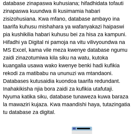
database zinapaswa kuhusiana; hifadhidata tofauti
zinapaswa kuundwa ili kusimamia habari
zisizohusiana. Kwa mfano, database ambayo ina
taarifa kuhusu mishahara ya wafanyakazi haipaswi
pia kushikilia habari kuhusu bei za hisa za kampuni.
Hifadhi ya Digital ni pamoja na vitu vilivyoundwa na
MS Excel, kama vile meza kwenye database ngumu
zaidi zinazotumiwa kila siku na watu, kutoka
kuangalia usawa wako kwenye benki hadi kufikia
rekodi za matibabu na ununuzi wa mtandaoni.
Databases kutusaidia kuondoa taarifa redundant.
Inahakikisha njia bora zaidi za kufikia utafutaji.
Nyuma katika siku, database tunaweza
kuwa baraza
la mawaziri kujaza. Kwa maandishi haya, tutazingatia
tu database za digital.