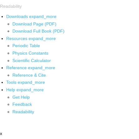
Readability
Downloads
expand_more
Download Page (PDF)
Download Full Book (PDF)
Resources
expand_more
Periodic Table
Physics Constants
Scientific Calculator
Reference
expand_more
Reference & Cite
Tools
expand_more
Help
expand_more
Get Help
Feedback
Readability
x