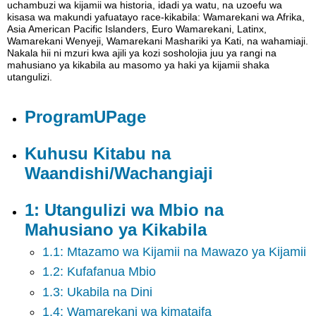
Kuhusu
uchambuzi wa kijamii wa historia, idadi ya watu, na uzoefu wa
Kitabu
kisasa wa makundi yafuatayo race-kikabila: Wamarekani wa Afrika,
na
Asia American Pacific Islanders, Euro Wamarekani, Latinx,
Wamarekani Wenyeji, Wamarekani Mashariki ya Kati, na wahamiaji.
Waandishi/Wachangiaji
Nakala hii ni mzuri kwa ajili ya kozi sosholojia juu ya rangi na
1:
mahusiano ya kikabila au masomo ya haki ya kijamii shaka
Utangulizi
utangulizi.
wa
Mbio
ProgramUPage
na
Mahusiano
ya
Kuhusu Kitabu na
Kikabila
Waandishi/Wachangiaji
2:
Nadharia
za
1: Utangulizi wa Mbio na
Kijamii
Mahusiano ya Kikabila
na
Sampuli
1.1: Mtazamo wa Kijamii na Mawazo ya Kijamii
za
1.2: Kufafanua Mbio
Uhusiano
wa
1.3: Ukabila na Dini
Intergroup
1.4: Wamarekani wa kimataifa