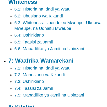
Whiteness
12:
6.1: Historia na Idadi ya Watu
Sera
na
6.2: Uhusiano wa Kikundi
Baadaye
6.3: Whiteness- Upendeleo Mweupe, Ukubwa
ya
Mweupe, na Udhaifu Mweupe
Uhusiano
wa
6.4: Ushirikiano
Mbio
6.5: Taasisi za Jamii
Index
6.6: Mabadiliko ya Jamii na Upinzani
Kamusi
Kamusi
7: Waafrika-Wamarekani
7.1: Historia na Idadi ya Watu
7.2: Mahusiano ya Kikundi
7.3: Ushirikiano
7.4: Taasisi za Jamii
7.5: Mabadiliko ya Jamii na Upinzani
8: Kilatini