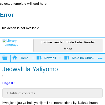
selected template will load here
Error
This action is not available.
chrome_reader_mode
Enter Reader
Mode
Expand/collapse global hierarchy
Home
Kiswahili
Mbio na Uhusiano wa ki
Jedwali la Yaliyomo
Page ID
Table of contents
ProgramUPage
Kwa jicho juu ya haki ya kijamii na intersectionality, Nakala hutoa