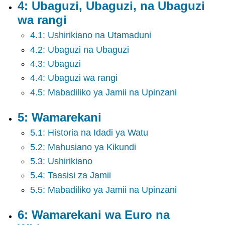
4: Ubaguzi, Ubaguzi, na Ubaguzi
8:
Kilatini
wa rangi
9:
4.1: Ushirikiano na Utamaduni
Wamarekani
4.2: Ubaguzi na Ubaguzi
wa
Asia
4.3: Ubaguzi
na
4.4: Ubaguzi wa rangi
Wasiwa
wa
4.5: Mabadiliko ya Jamii na Upinzani
Pasifiki
10:
5: Wamarekani
Wamarekani
wa
5.1: Historia na Idadi ya Watu
Mashariki
5.2: Mahusiano ya Kikundi
ya
5.3: Ushirikiano
Kati
11:
5.4: Taasisi za Jamii
Harakati
5.5: Mabadiliko ya Jamii na Upinzani
za
Kijamii
6: Wamarekani wa Euro na
za
Kisasa