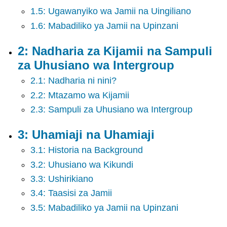
3:
1.5: Ugawanyiko wa Jamii na Uingiliano
Uhamiaji
na
1.6: Mabadiliko ya Jamii na Upinzani
Uhamiaji
4:
2: Nadharia za Kijamii na Sampuli
Ubaguzi,
za Uhusiano wa Intergroup
Ubaguzi,
na
2.1: Nadharia ni nini?
Ubaguzi
2.2: Mtazamo wa Kijamii
wa
rangi
2.3: Sampuli za Uhusiano wa Intergroup
5:
Wamarekani
3: Uhamiaji na Uhamiaji
6:
Wamarekani
3.1: Historia na Background
wa
3.2: Uhusiano wa Kikundi
Euro
3.3: Ushirikiano
na
Whiteness
3.4: Taasisi za Jamii
7:
3.5: Mabadiliko ya Jamii na Upinzani
Waafrika-
Wamarekani