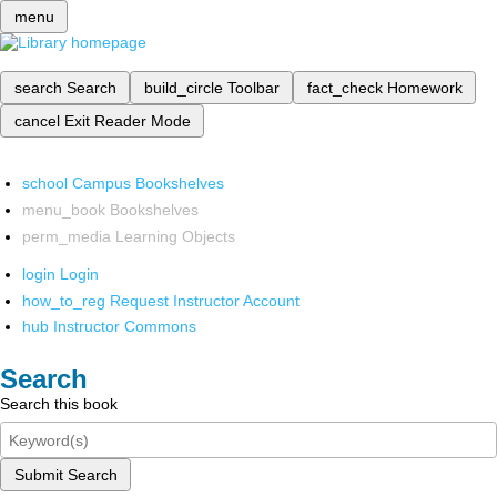
menu
search
Search
build_circle
Toolbar
fact_check
Homework
cancel
Exit Reader Mode
school
Campus Bookshelves
menu_book
Bookshelves
perm_media
Learning Objects
login
Login
how_to_reg
Request Instructor Account
hub
Instructor Commons
Search
Search this book
Submit Search