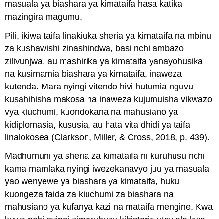
masuala ya biashara ya kimataifa hasa katika
mazingira magumu.
Pili, ikiwa taifa linakiuka sheria ya kimataifa na mbinu
za kushawishi zinashindwa, basi nchi ambazo
zilivunjwa, au mashirika ya kimataifa yanayohusika
na kusimamia biashara ya kimataifa, inaweza
kutenda. Mara nyingi vitendo hivi hutumia nguvu
kusahihisha makosa na inaweza kujumuisha vikwazo
vya kiuchumi, kuondokana na mahusiano ya
kidiplomasia, kususia, au hata vita dhidi ya taifa
linalokosea (Clarkson, Miller, & Cross, 2018, p. 439).
Madhumuni ya sheria za kimataifa ni kuruhusu nchi
kama mamlaka nyingi iwezekanavyo juu ya masuala
yao wenyewe ya biashara ya kimataifa, huku
kuongeza faida za kiuchumi za biashara na
mahusiano ya kufanya kazi na mataifa mengine. Kwa