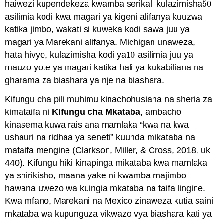
haiwezi kupendekeza kwamba serikali kulazimisha
50
50
asilimia kodi kwa magari ya kigeni alifanya kuuzwa
katika jimbo, wakati si kuweka kodi sawa juu ya
magari ya Marekani alifanya. Michigan unaweza,
hata hivyo, kulazimisha kodi ya
10
asilimia juu ya
10
mauzo yote ya magari katika hali ya kukabiliana na
gharama za biashara ya nje na biashara.
Kifungu cha pili muhimu kinachohusiana na sheria za
kimataifa ni
Kifungu cha Mkataba
, ambacho
kinasema kuwa rais ana mamlaka “kwa na kwa
ushauri na ridhaa ya seneti” kuunda mikataba na
mataifa mengine (Clarkson, Miller, & Cross, 2018, uk
440). Kifungu hiki kinapinga mikataba kwa mamlaka
ya shirikisho, maana yake ni kwamba majimbo
hawana uwezo wa kuingia mkataba na taifa lingine.
Kwa mfano, Marekani na Mexico zinaweza kutia saini
mkataba wa kupunguza vikwazo vya biashara kati ya