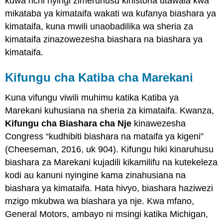
kuwa nchi nyingi zimeruhusu kihistoria utawala kwa
mikataba ya kimataifa wakati wa kufanya biashara ya
kimataifa, kuna mwili unaobadilika wa sheria za
kimataifa zinazowezesha biashara na biashara ya
kimataifa.
Kifungu cha Katiba cha Marekani
Kuna vifungu viwili muhimu katika Katiba ya
Marekani kuhusiana na sheria za kimataifa. Kwanza,
Kifungu cha Biashara cha Nje
kinawezesha
Congress “kudhibiti biashara na mataifa ya kigeni”
(Cheeseman, 2016, uk 904). Kifungu hiki kinaruhusu
biashara za Marekani kujadili kikamilifu na kutekeleza
kodi au kanuni nyingine kama zinahusiana na
biashara ya kimataifa. Hata hivyo, biashara haziwezi
mzigo mkubwa wa biashara ya nje. Kwa mfano,
General Motors, ambayo ni msingi katika Michigan,