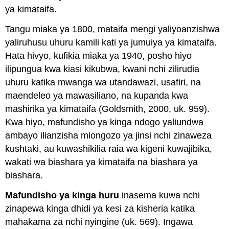
ya kimataifa.
Tangu miaka ya 1800, mataifa mengi yaliyoanzishwa
yaliruhusu uhuru kamili kati ya jumuiya ya kimataifa.
Hata hivyo, kufikia miaka ya 1940, posho hiyo
ilipungua kwa kiasi kikubwa, kwani nchi zilirudia
uhuru katika mwanga wa utandawazi, usafiri, na
maendeleo ya mawasiliano, na kupanda kwa
mashirika ya kimataifa (Goldsmith, 2000, uk. 959).
Kwa hiyo, mafundisho ya kinga ndogo yaliundwa
ambayo ilianzisha miongozo ya jinsi nchi zinaweza
kushtaki, au kuwashikilia raia wa kigeni kuwajibika,
wakati wa biashara ya kimataifa na biashara ya
biashara.
Mafundisho ya kinga huru
inasema kuwa nchi
zinapewa kinga dhidi ya kesi za kisheria katika
mahakama za nchi nyingine (uk. 569). Ingawa