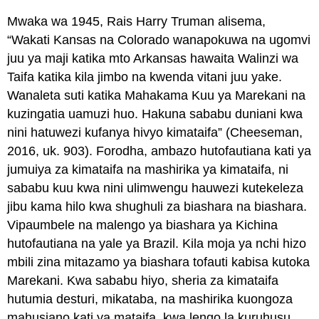
Mwaka wa 1945, Rais Harry Truman alisema,
“Wakati Kansas na Colorado wanapokuwa na ugomvi
juu ya maji katika mto Arkansas hawaita Walinzi wa
Taifa katika kila jimbo na kwenda vitani juu yake.
Wanaleta suti katika Mahakama Kuu ya Marekani na
kuzingatia uamuzi huo. Hakuna sababu duniani kwa
nini hatuwezi kufanya hivyo kimataifa” (Cheeseman,
2016, uk. 903). Forodha, ambazo hutofautiana kati ya
jumuiya za kimataifa na mashirika ya kimataifa, ni
sababu kuu kwa nini ulimwengu hauwezi kutekeleza
jibu kama hilo kwa shughuli za biashara na biashara.
Vipaumbele na malengo ya biashara ya Kichina
hutofautiana na yale ya Brazil. Kila moja ya nchi hizo
mbili zina mitazamo ya biashara tofauti kabisa kutoka
Marekani. Kwa sababu hiyo, sheria za kimataifa
hutumia desturi, mikataba, na mashirika kuongoza
mahusiano kati ya mataifa, kwa lengo la kuruhusu