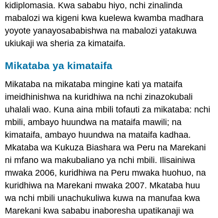
kidiplomasia. Kwa sababu hiyo, nchi zinalinda
mabalozi wa kigeni kwa kuelewa kwamba madhara
yoyote yanayosababishwa na mabalozi yatakuwa
ukiukaji wa sheria za kimataifa.
Mikataba ya kimataifa
Mikataba na mikataba mingine kati ya mataifa
imeidhinishwa na kuridhiwa na nchi zinazokubali
uhalali wao. Kuna aina mbili tofauti za mikataba: nchi
mbili, ambayo huundwa na mataifa mawili; na
kimataifa, ambayo huundwa na mataifa kadhaa.
Mkataba wa Kukuza Biashara wa Peru na Marekani
ni mfano wa makubaliano ya nchi mbili. Ilisainiwa
mwaka 2006, kuridhiwa na Peru mwaka huohuo, na
kuridhiwa na Marekani mwaka 2007. Mkataba huu
wa nchi mbili unachukuliwa kuwa na manufaa kwa
Marekani kwa sababu inaboresha upatikanaji wa