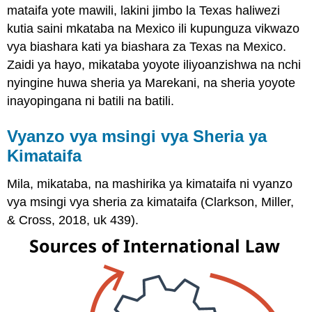
mataifa yote mawili, lakini jimbo la Texas haliwezi
kutia saini mkataba na Mexico ili kupunguza vikwazo
vya biashara kati ya biashara za Texas na Mexico.
Zaidi ya hayo, mikataba yoyote iliyoanzishwa na nchi
nyingine huwa sheria ya Marekani, na sheria yoyote
inayopingana ni batili na batili.
Vyanzo vya msingi vya Sheria ya
Kimataifa
Mila, mikataba, na mashirika ya kimataifa ni vyanzo
vya msingi vya sheria za kimataifa (Clarkson, Miller,
& Cross, 2018, uk 439).