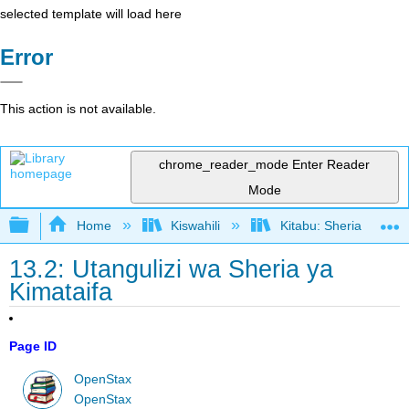
selected template will load here
Error
This action is not available.
chrome_reader_mode
Enter Reader
Mode
Expand/collapse global hierarchy
Home
Kiswahili
Kitabu: Sheria ya Bias
13.2: Utangulizi wa Sheria ya
Kimataifa
Page ID
OpenStax
OpenStax