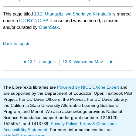
This page titled
13.2: Utangulizi wa Sheria ya Kimataifa
is shared
under a
CC BY-NC-SA
license and was authored, remixed,
and/or curated by
OpenStax
.
Back to top
13.1: Utangulizi
13.3: Vyanzo na Mazoezi ya Sheria ya Kimataifa
The LibreTexts libraries are
Powered by NICE CXone Expert
and
are supported by the Department of Education Open Textbook Pilot
Project, the UC Davis Office of the Provost, the UC Davis Library,
the California State University Affordable Learning Solutions
Program, and Merlot. We also acknowledge previous National
Science Foundation support under grant numbers 1246120,
1525057, and 1413739.
Privacy Policy
.
Terms & Conditions
.
Accessibility Statement
. For more information contact us
at
info@libretexts.org
.