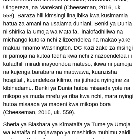
Uingereza, na Marekani (Cheeseman, 2016, uk.
558). Baraza hili kimsingi linajibika kwa kusimamia
hatua za amani na usalama duniani. Benki ya Dunia
ni shirika la Umoja wa Mataifa, linalofadhiliwa na
michango kutoka nchi zilizoendelea na makao yake
makuu mnamo Washington, DC Kazi zake za msingi
ni pamoja na kutoa fedha kwa nchi zinazoendelea ili
kufadhili miradi inayoondoa mateso, ikiwa ni pamoja
na kujenga barabara na mabwawa, kuanzisha
hospitali, kuendeleza kilimo, na jitihada nyingine za
kibinadamu. Benki ya Dunia hutoa misaada yote na
mikopo ya muda mrefu ya riba kwa nchi, mara nyingi
hutoa misaada ya madeni kwa mikopo bora
(Cheeseman, 2016, uk. 559).
Sheria ya Biashara ya Kimataifa ya Tume ya Umoja
wa Mataifa ni mojawapo ya mashirika muhimu zaidi