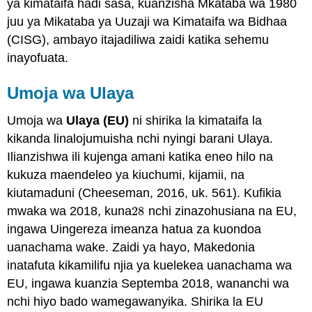
ya kimataifa hadi sasa, kuanzisha Mkataba wa 1980
juu ya Mikataba ya Uuzaji wa Kimataifa wa Bidhaa
(CISG), ambayo itajadiliwa zaidi katika sehemu
inayofuata.
Umoja wa Ulaya
Umoja wa
Ulaya (EU)
ni shirika la kimataifa la
kikanda linalojumuisha nchi nyingi barani Ulaya.
Ilianzishwa ili kujenga amani katika eneo hilo na
kukuza maendeleo ya kiuchumi, kijamii, na
kiutamaduni (Cheeseman, 2016, uk. 561). Kufikia
mwaka wa 2018, kuna
28
nchi zinazohusiana na EU,
28
ingawa Uingereza imeanza hatua za kuondoa
uanachama wake. Zaidi ya hayo, Makedonia
inatafuta kikamilifu njia ya kuelekea uanachama wa
EU, ingawa kuanzia Septemba 2018, wananchi wa
nchi hiyo bado wamegawanyika. Shirika la EU