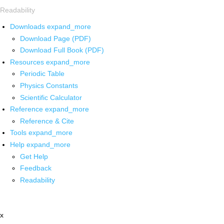
Readability
Downloads
expand_more
Download Page (PDF)
Download Full Book (PDF)
Resources
expand_more
Periodic Table
Physics Constants
Scientific Calculator
Reference
expand_more
Reference & Cite
Tools
expand_more
Help
expand_more
Get Help
Feedback
Readability
x