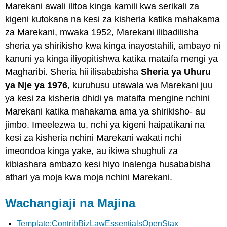
Marekani awali ilitoa kinga kamili kwa serikali za
kigeni kutokana na kesi za kisheria katika mahakama
za Marekani, mwaka 1952, Marekani ilibadilisha
sheria ya shirikisho kwa kinga inayostahili, ambayo ni
kanuni ya kinga iliyopitishwa katika mataifa mengi ya
Magharibi. Sheria hii ilisababisha
Sheria ya Uhuru
ya Nje ya 1976
, kuruhusu utawala wa Marekani juu
ya kesi za kisheria dhidi ya mataifa mengine nchini
Marekani katika mahakama ama ya shirikisho- au
jimbo. Imeelezwa tu, nchi ya kigeni haipatikani na
kesi za kisheria nchini Marekani wakati nchi
imeondoa kinga yake, au ikiwa shughuli za
kibiashara ambazo kesi hiyo inalenga husababisha
athari ya moja kwa moja nchini Marekani.
Wachangiaji na Majina
Template:ContribBizLawEssentialsOpenStax