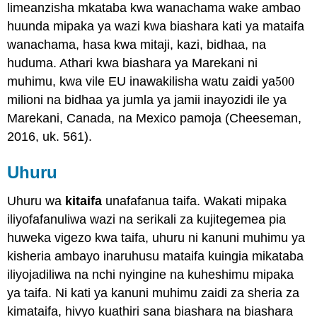
limeanzisha mkataba kwa wanachama wake ambao
huunda mipaka ya wazi kwa biashara kati ya mataifa
wanachama, hasa kwa mitaji, kazi, bidhaa, na
huduma. Athari kwa biashara ya Marekani ni
muhimu, kwa vile EU inawakilisha watu zaidi ya
500
500
milioni na bidhaa ya jumla ya jamii inayozidi ile ya
Marekani, Canada, na Mexico pamoja (Cheeseman,
2016, uk. 561).
Uhuru
Uhuru wa
kitaifa
unafafanua taifa. Wakati mipaka
iliyofafanuliwa wazi na serikali za kujitegemea pia
huweka vigezo kwa taifa, uhuru ni kanuni muhimu ya
kisheria ambayo inaruhusu mataifa kuingia mikataba
iliyojadiliwa na nchi nyingine na kuheshimu mipaka
ya taifa. Ni kati ya kanuni muhimu zaidi za sheria za
kimataifa, hivyo kuathiri sana biashara na biashara