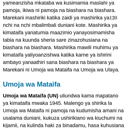
yameanzisha mkataba wa kusimamia maslahi ya
pamoja, ikiwa ni pamoja na biashara na biashara.
Marekani inashiriki katika zaidi ya mashirika ya
120
120
nchi na nchi mbalimbali duniani kote. Mashirika ya
kimataifa yanatumia maazimio yanayosimamisha
tabia na kuunda sheria sare zinazohusiana na
biashara na biashara. Mashirika mawili muhimu ya
kimataifa yaliyoanzishwa katika karne ya ishirini
ambayo yanaathiri sana biashara na biashara ya
Marekani ni Umoja wa Mataifa na Umoja wa Ulaya.
Umoja wa Mataifa
Umoja wa Mataifa (UN)
uliundwa kama mapatano
ya kimataifa mwaka 1945. Malengo ya shirika la
Umoja wa Mataifa ni pamoja na kudumisha amani na
usalama duniani, kukuza ushirikiano wa kiuchumi na
kijamii, na kulinda haki za binadamu, hasa kuhusiana