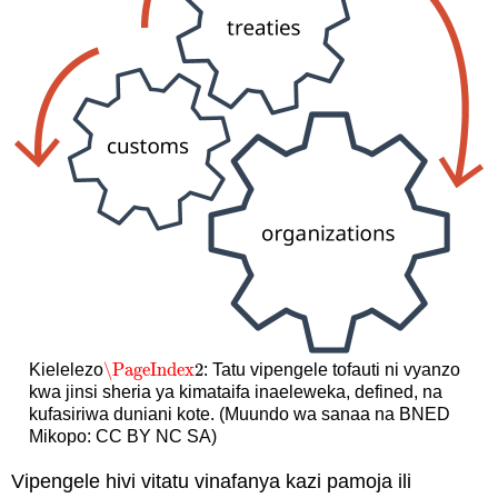
\PageIndex
2
Kielelezo
: Tatu vipengele tofauti ni vyanzo
\PageIndex
2
kwa jinsi sheria ya kimataifa inaeleweka, defined, na
kufasiriwa duniani kote. (Muundo wa sanaa na BNED
Mikopo: CC BY NC SA)
Vipengele hivi vitatu vinafanya kazi pamoja ili