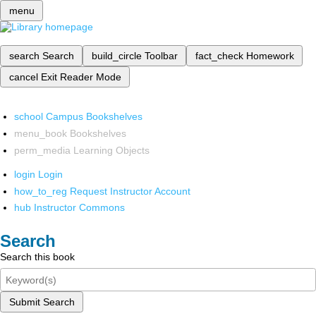
menu
search
Search
build_circle
Toolbar
fact_check
Homework
cancel
Exit Reader Mode
school
Campus Bookshelves
menu_book
Bookshelves
perm_media
Learning Objects
login
Login
how_to_reg
Request Instructor Account
hub
Instructor Commons
Search
Search this book
Submit Search