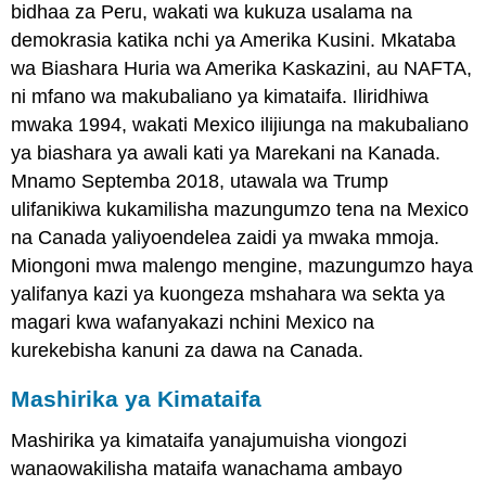
bidhaa za Peru, wakati wa kukuza usalama na
demokrasia katika nchi ya Amerika Kusini. Mkataba
wa Biashara Huria wa Amerika Kaskazini, au NAFTA,
ni mfano wa makubaliano ya kimataifa. Iliridhiwa
mwaka 1994, wakati Mexico ilijiunga na makubaliano
ya biashara ya awali kati ya Marekani na Kanada.
Mnamo Septemba 2018, utawala wa Trump
ulifanikiwa kukamilisha mazungumzo tena na Mexico
na Canada yaliyoendelea zaidi ya mwaka mmoja.
Miongoni mwa malengo mengine, mazungumzo haya
yalifanya kazi ya kuongeza mshahara wa sekta ya
magari kwa wafanyakazi nchini Mexico na
kurekebisha kanuni za dawa na Canada.
Mashirika ya Kimataifa
Mashirika ya kimataifa yanajumuisha viongozi
wanaowakilisha mataifa wanachama ambayo