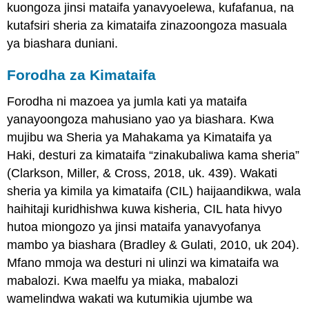
kuongoza jinsi mataifa yanavyoelewa, kufafanua, na
kutafsiri sheria za kimataifa zinazoongoza masuala
ya biashara duniani.
Forodha za Kimataifa
Forodha ni mazoea ya jumla kati ya mataifa
yanayoongoza mahusiano yao ya biashara. Kwa
mujibu wa Sheria ya Mahakama ya Kimataifa ya
Haki, desturi za kimataifa “zinakubaliwa kama sheria”
(Clarkson, Miller, & Cross, 2018, uk. 439). Wakati
sheria ya kimila ya kimataifa (CIL) haijaandikwa, wala
haihitaji kuridhishwa kuwa kisheria, CIL hata hivyo
hutoa miongozo ya jinsi mataifa yanavyofanya
mambo ya biashara (Bradley & Gulati, 2010, uk 204).
Mfano mmoja wa desturi ni ulinzi wa kimataifa wa
mabalozi. Kwa maelfu ya miaka, mabalozi
wamelindwa wakati wa kutumikia ujumbe wa