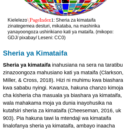
\PageIndex
1
Kielelezo
: Sheria za kimataifa
\PageIndex
1
zinategemea desturi, mikataba, na mashirika
yanayoongoza ushirikiano kati ya mataifa. (mikopo:
GDJ/ pixabay/ Leseni: CC0)
Sheria ya Kimataifa
Sheria ya kimataifa
inahusiana na sera na taratibu
zinazoongoza mahusiano kati ya mataifa (Clarkson,
Miller, & Cross, 2018). Hizi ni muhimu kwa biashara
kwa sababu nyingi. Kwanza, hakuna chanzo kimoja
cha kisheria cha masuala ya biashara ya kimataifa,
wala mahakama moja ya dunia inayohusika na
kutafsiri sheria za kimataifa (Cheeseman, 2016, uk
903). Pia hakuna tawi la mtendaji wa kimataifa
linalofanya sheria ya kimataifa, ambayo inaacha