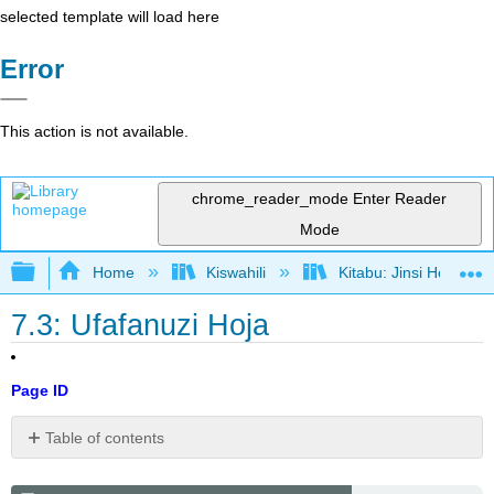
selected template will load here
Error
This action is not available.
chrome_reader_mode
Enter Reader
Mode
Expand/collapse global hierarchy
Home
Kiswahili
Kitabu: Jinsi Hoja Ka
7.3: Ufafanuzi Hoja
Page ID
Table of contents
Mbadala
wa