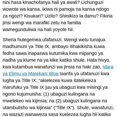
nini hasa kinachofanya hali ya awali? Uchunguzi
wowote wa kansa, ikiwa ni pamoja na kansa ndogo
za ngozi? Kisukari? Uzito? Shinikizo la damu? Fikiria
jinsi wengi wa marafiki zetu na familia
wamegunduliwa na hali yoyote hii.
Sheria hutegemea ufafanuzi. Wengi wetu tunajua
madhumuni ya Title IX, ambayo ilihakikisha kuwa
fedha sawa inapaswa kutumika kwa mipango ya
riadha ya kiume na ya kike katika shule. Hata hivyo,
kwa kutambua wanafunzi wa jinsia na haki zao,
Idara
ya Elimu ya Marekani ilitoa
taarifa ya ufafanuzi kwa
lugha ya Title IX: “akielezea kuwa itatekeleza
marufuku ya Title IX juu ya ubaguzi kwa misingi ya
ngono kujumuisha: (1) ubaguzi kulingana na
mwelekeo wa kijinsia; na (2) ubaguzi kulingana na
utambulisho wa kijinsia” (“Title IX”). Shule, wanafunzi,
na wazazi wanaweza sasa kuelezea lugha hii katika