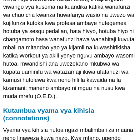
viwango vya kusoma na kuandika katika wanafunzi
wa chuo cha kwanza huwafanya wasio na uwezo wa
kujifunza kutoka kwa profesa ambaye hutegemea
hotuba ya sesquipedalian, hata hivyo, hotuba hiyo ni
changamoto hasa wanafunzi hawa wanahitaji kuvuta
mbali na mitandao yao ya kijamii na kuwashirikisha
katika Workout ya akili yenye nguvu ambayo wasomi
hutoa, mwandishi ana uwezekano mkubwa wa
kupata uaminifu wa watazamaji ikiwa ufafanuzi wa
kamusi hutolewa kwa neno hili la kawaida na la
kizamani: maneno ambayo ni mguu na nusu kwa
muda mrefu (O.E.D.).
Kutambua vyama vya kihisia
(connotations)
Vyama vya kihisia hutoa ngazi mbalimbali za maana
neno linaweza kuwa nazo. Kwa mfano, upendo