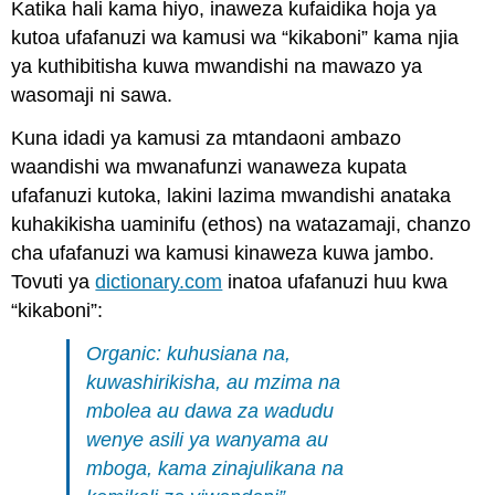
Katika hali kama hiyo, inaweza kufaidika hoja ya
kutoa ufafanuzi wa kamusi wa “kikaboni” kama njia
ya kuthibitisha kuwa mwandishi na mawazo ya
wasomaji ni sawa.
Kuna idadi ya kamusi za mtandaoni ambazo
waandishi wa mwanafunzi wanaweza kupata
ufafanuzi kutoka, lakini lazima mwandishi anataka
kuhakikisha uaminifu (ethos) na watazamaji, chanzo
cha ufafanuzi wa kamusi kinaweza kuwa jambo.
Tovuti ya
dictionary.com
inatoa ufafanuzi huu kwa
“kikaboni”:
Organic: kuhusiana na,
kuwashirikisha, au mzima na
mbolea au dawa za wadudu
wenye asili ya wanyama au
mboga, kama zinajulikana na