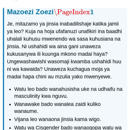
1
Mazoezi Zoezi
\PageIndex
\PageIndex
1
Je, mitazamo ya jinsia inabadilishaje katika jamii
ya leo? Kuja na hoja ufafanuzi unafikiri ina baadhi
uhalali kuhusu mwenendo wa sasa kuhusiana na
jinsia. Ni ushahidi wa aina gani unaweza
kukusanywa ili kuunga mkono madai haya?
Ungewashawishi wasomaji kwamba ushahidi huu
ni wa kawaida? Unaweza kuchagua moja ya
madai hapa chini au mzulia yako mwenyewe.
Watu leo bado wanahusisha uke na udhaifu na
masculinity kwa nguvu.
Wanawake bado wanalea zaidi kuliko
wanaume.
Vijana leo wanaona jinsia kama wigo.
Watu wa Cisgender bado wanaogopa watu wa