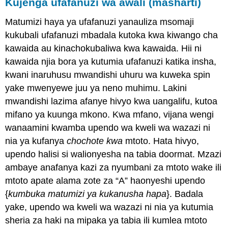
Kujenga ufafanuzi wa awali (masharti)
Matumizi haya ya ufafanuzi yanauliza msomaji
kukubali ufafanuzi mbadala kutoka kwa kiwango cha
kawaida au kinachokubaliwa kwa kawaida. Hii ni
kawaida njia bora ya kutumia ufafanuzi katika insha,
kwani inaruhusu mwandishi uhuru wa kuweka spin
yake mwenyewe juu ya neno muhimu. Lakini
mwandishi lazima afanye hivyo kwa uangalifu, kutoa
mifano ya kuunga mkono. Kwa mfano, vijana wengi
wanaamini kwamba upendo wa kweli wa wazazi ni
nia ya kufanya
chochote kwa
mtoto. Hata hivyo,
upendo halisi si walionyesha na tabia doormat. Mzazi
ambaye anafanya kazi za nyumbani za mtoto wake ili
mtoto apate alama zote za “A” haonyeshi upendo
{
kumbuka matumizi ya kukanusha hapa
}. Badala
yake, upendo wa kweli wa wazazi ni nia ya kutumia
sheria za haki na mipaka ya tabia ili kumlea mtoto