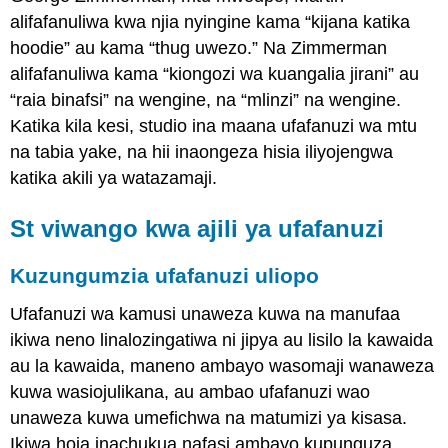
alifafanuliwa kwa njia nyingine kama “kijana katika
hoodie” au kama “thug uwezo.” Na Zimmerman
alifafanuliwa kama “kiongozi wa kuangalia jirani” au
“raia binafsi” na wengine, na “mlinzi” na wengine.
Katika kila kesi, studio ina maana ufafanuzi wa mtu
na tabia yake, na hii inaongeza hisia iliyojengwa
katika akili ya watazamaji.
St
viwango kwa ajili ya ufafanuzi
Kuzungumzia ufafanuzi uliopo
Ufafanuzi wa kamusi unaweza kuwa na manufaa
ikiwa neno linalozingatiwa ni jipya au lisilo la kawaida
au la kawaida, maneno ambayo wasomaji wanaweza
kuwa wasiojulikana, au ambao ufafanuzi wao
unaweza kuwa umefichwa na matumizi ya kisasa.
Ikiwa hoja inachukua nafasi ambayo kupunguza