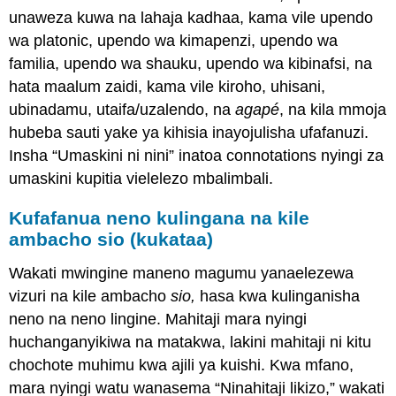
unaweza kuwa na lahaja kadhaa, kama vile upendo
wa platonic, upendo wa kimapenzi, upendo wa
familia, upendo wa shauku, upendo wa kibinafsi, na
hata maalum zaidi, kama vile kiroho, uhisani,
ubinadamu, utaifa/uzalendo, na
agapé
, na kila mmoja
hubeba sauti yake ya kihisia inayojulisha ufafanuzi.
Insha “Umaskini ni nini” inatoa connotations nyingi za
umaskini kupitia vielelezo mbalimbali.
Kufafanua neno kulingana na kile
ambacho sio (kukataa)
Wakati mwingine maneno magumu yanaelezewa
vizuri na kile ambacho
sio,
hasa
kwa kulinganisha
neno na neno lingine. Mahitaji mara nyingi
huchanganyikiwa na matakwa, lakini mahitaji ni kitu
chochote muhimu kwa ajili ya kuishi. Kwa mfano,
mara nyingi watu wanasema “Ninahitaji likizo,” wakati