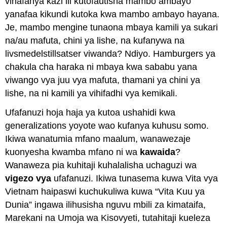
vinafanya kazi ili kutofautisha mambo ambayo
yanafaa kikundi kutoka kwa mambo ambayo hayana.
Je, mambo mengine tunaona mbaya kamili ya sukari
na/au mafuta, chini ya lishe, na kufanywa na
livsmedelstillsatser viwanda? Ndiyo. Hamburgers ya
chakula cha haraka ni mbaya kwa sababu yana
viwango vya juu vya mafuta, thamani ya chini ya
lishe, na ni kamili ya vihifadhi vya kemikali.
Ufafanuzi hoja haja ya kutoa ushahidi kwa
generalizations yoyote wao kufanya kuhusu somo.
Ikiwa wanatumia mfano maalum, wanawezaje
kuonyesha kwamba mfano ni wa
kawaida
?
Wanaweza pia kuhitaji kuhalalisha uchaguzi wa
vigezo vya
ufafanuzi. Ikiwa tunasema kuwa Vita vya
Vietnam haipaswi kuchukuliwa kuwa “Vita Kuu ya
Dunia” ingawa ilihusisha nguvu mbili za kimataifa,
Marekani na Umoja wa Kisovyeti, tutahitaji kueleza