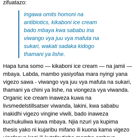
zifuatazo:
Ingawa omits homoni na
antibiotics, kikaboni ice cream
bado mbaya kwa sababu ina
viwango vya juu vya mafuta na
sukari, wakati sadaka kidogo
thamani ya lishe.
Hapa tuna somo — kikaboni ice cream — na jamii —
mbaya. Labda, mambo yasiyofaa mara nyingi yana
vigezo sawa - viwango vya juu vya mafuta na sukari,
thamani ya chini ya lishe, na viongeza vya viwanda.
Organic ice cream inaweza kuwa na
livsmedelstillsatser viwanda, lakini, kwa sababu
inakidhi vigezo vingine viwili, bado inaweza
kuchukuliwa kuwa mbaya. Njia nzuri ya kupima
thesis yako ni kujaribu mifano ili kuona kama vigezo