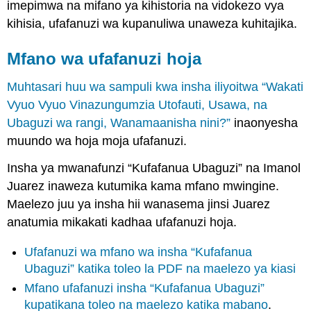
imepimwa na mifano ya kihistoria na vidokezo vya
kihisia, ufafanuzi wa kupanuliwa unaweza kuhitajika.
Mfano wa ufafanuzi hoja
Muhtasari huu wa sampuli kwa insha iliyoitwa “Wakati
Vyuo Vyuo Vinazungumzia Utofauti, Usawa, na
Ubaguzi wa rangi, Wanamaanisha nini?”
inaonyesha
muundo wa hoja moja ufafanuzi.
Insha ya mwanafunzi “Kufafanua Ubaguzi” na Imanol
Juarez inaweza kutumika kama mfano mwingine.
Maelezo juu ya insha hii wanasema jinsi Juarez
anatumia mikakati kadhaa ufafanuzi hoja.
Ufafanuzi wa mfano wa insha “Kufafanua
Ubaguzi” katika toleo la PDF na maelezo ya kiasi
Mfano ufafanuzi insha “Kufafanua Ubaguzi”
kupatikana toleo na maelezo katika mabano
.