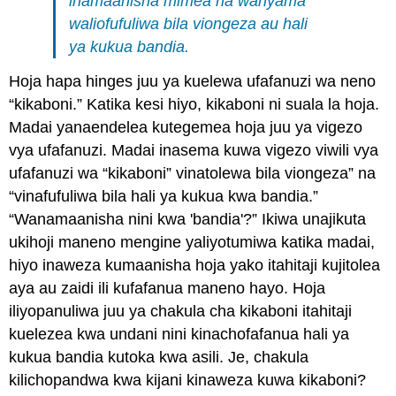
inamaanisha mimea na wanyama
Mfano
waliofufuliwa bila viongeza au hali
wa
ya kukua bandia.
ufafanuzi
hoja
Hoja hapa hinges juu ya kuelewa ufafanuzi wa neno
Mazoezi
“kikaboni.” Katika kesi hiyo, kikaboni ni suala la hoja.
Zoezi
\PageIndex
1
Madai yanaendelea kutegemea hoja juu ya vigezo
\PageIndex
1
Mazoezi
vya ufafanuzi. Madai inasema kuwa vigezo viwili vya
Zoezi
ufafanuzi wa “kikaboni” vinatolewa bila viongeza” na
\PageIndex
2
\PageIndex
2
“vinafufuliwa bila hali ya kukua kwa bandia.”
Mazoezi
“Wanamaanisha nini kwa 'bandia'?” Ikiwa unajikuta
Zoezi
\PageIndex
3
\PageIndex
3
ukihoji maneno mengine yaliyotumiwa katika madai,
Attributions
hiyo inaweza kumaanisha hoja yako itahitaji kujitolea
aya au zaidi ili kufafanua maneno hayo. Hoja
iliyopanuliwa juu ya chakula cha kikaboni itahitaji
kuelezea kwa undani nini kinachofafanua hali ya
kukua bandia kutoka kwa asili. Je, chakula
kilichopandwa kwa kijani kinaweza kuwa kikaboni?