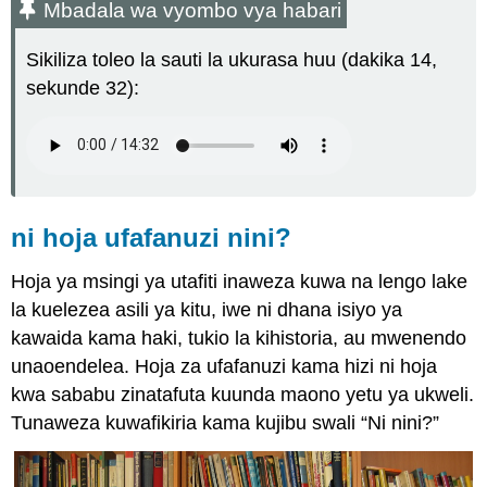
Mbadala wa vyombo vya habari
vyombo
vya
Sikiliza toleo la sauti la ukurasa huu (dakika 14,
habari
sekunde 32):
ni
hoja
ufafanuzi
nini?
Faida
za
ufafanuzi
ni hoja ufafanuzi nini?
St
viwango
Hoja ya msingi ya utafiti inaweza kuwa na lengo lake
kwa
la kuelezea asili ya kitu, iwe ni dhana isiyo ya
ajili
ya
kawaida kama haki, tukio la kihistoria, au mwenendo
ufafanuzi
unaoendelea. Hoja za ufafanuzi kama hizi ni hoja
Kuzungumzia
kwa sababu zinatafuta kuunda maono yetu ya ukweli.
ufafanuzi
Tunaweza kuwafikiria kama kujibu swali “Ni nini?”
uliopo
Kutambua
vyama