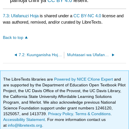
pamoja chini ya
CC BY 4.0
leseni.
7.3: Ufafanuzi Hoja
is shared under a
CC BY-NC 4.0
license and
was authored, remixed, and/or curated by LibreTexts.
Back to top
7.2: Kuunganisha Hoja kwa Watazamaji
Muhtasari wa Ufafanuzi wa Mfano
The LibreTexts libraries are
Powered by NICE CXone Expert
and
are supported by the Department of Education Open Textbook Pilot
Project, the UC Davis Office of the Provost, the UC Davis Library,
the California State University Affordable Learning Solutions
Program, and Merlot. We also acknowledge previous National
Science Foundation support under grant numbers 1246120,
1525057, and 1413739.
Privacy Policy
.
Terms & Conditions
.
Accessibility Statement
. For more information contact us
at
info@libretexts.org
.