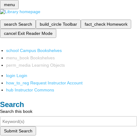
menu
search
Search
build_circle
Toolbar
fact_check
Homework
cancel
Exit Reader Mode
school
Campus Bookshelves
menu_book
Bookshelves
perm_media
Learning Objects
login
Login
how_to_reg
Request Instructor Account
hub
Instructor Commons
Search
Search this book
Submit Search