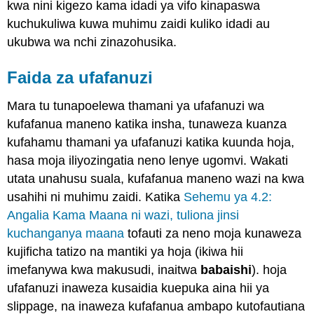
kwa nini kigezo kama idadi ya vifo kinapaswa
kuchukuliwa kuwa muhimu zaidi kuliko idadi au
ukubwa wa nchi zinazohusika.
Faida za ufafanuzi
Mara tu tunapoelewa thamani ya ufafanuzi wa
kufafanua maneno katika insha, tunaweza kuanza
kufahamu thamani ya ufafanuzi katika kuunda hoja,
hasa moja iliyozingatia neno lenye ugomvi. Wakati
utata unahusu suala, kufafanua maneno wazi na kwa
usahihi ni muhimu zaidi. Katika
Sehemu ya 4.2:
Angalia Kama Maana ni wazi, tuliona jinsi
kuchanganya maana
tofauti za neno moja kunaweza
kujificha tatizo na mantiki ya hoja (ikiwa hii
imefanywa kwa makusudi, inaitwa
babaishi
). hoja
ufafanuzi inaweza kusaidia kuepuka aina hii ya
slippage, na inaweza kufafanua ambapo kutofautiana