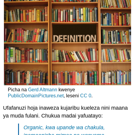
vya
kihisia
(connotations)
Kufafanua
neno
kulingana
na
kile
ambacho
sio
(kukataa)
Kujenga
ufafanuzi
wa
Picha na
Gerd Altmann
kwenye
awali
PublicDomainPictures.net
, leseni
CC 0
.
(masharti)
Kufafanua
Ufafanuzi hoja inaweza kujaribu kueleza nini maana
juu
ya
ya muda fulani. Chukua madai yafuatayo:
ufafanuzi
Organic, kwa upande wa chakula,
(ufafanuzi
kupanuliwa)