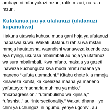
ambaye ni mfanyakazi mzuri, rafiki mzuri, na raia
mzuri.
Kufafanua juu ya ufafanuzi (ufafanuzi
kupanuliwa)
Hakuna utawala kuhusu muda gani hoja ya ufafanuzi
inapaswa kuwa. Wakati ufafanuzi rahisi wa mstari
mmoja hautatosha, waandishi wanaweza kuendeleza
aya nyingi, ukurasa mbalimbali au hoja ya ufafanuzi
wa sura mbalimbali. Kwa mfano, makala ya gazeti
inaweza kuchunguza kwa muda mrefu maana ya
maneno “kufuta utamaduni.” Kitabu chote kila mmoja
kinaweza kuhitajika kuelezea maana ya maneno
yafuatayo: “nadharia muhimu ya mbio,”
“microagression,” “utambulisho wa kijinsia,”
“ufashisti,” au “intersectionality.” Wakati dhana iliyo
chini ya uchunguzi ni ngumu, yenye ugomvi, au