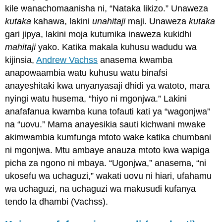
kile wanachomaanisha ni, “Nataka likizo.” Unaweza
kutaka
kahawa, lakini
unahitaji
maji. Unaweza
kutaka
gari jipya, lakini moja kutumika inaweza kukidhi
mahitaji
yako. Katika makala kuhusu wadudu wa
kijinsia,
Andrew Vachss
anasema kwamba
anapowaambia watu kuhusu watu binafsi
anayeshitaki kwa unyanyasaji dhidi ya watoto, mara
nyingi watu husema, “hiyo ni mgonjwa.” Lakini
anafafanua kwamba kuna tofauti kati ya “wagonjwa”
na “uovu.” Mama anayesikia sauti kichwani mwake
akimwambia kumfunga mtoto wake katika chumbani
ni mgonjwa. Mtu ambaye anauza mtoto kwa wapiga
picha za ngono ni mbaya. “Ugonjwa,” anasema, “ni
ukosefu wa uchaguzi,” wakati uovu ni hiari, ufahamu
wa uchaguzi, na uchaguzi wa makusudi kufanya
tendo la dhambi (Vachss).