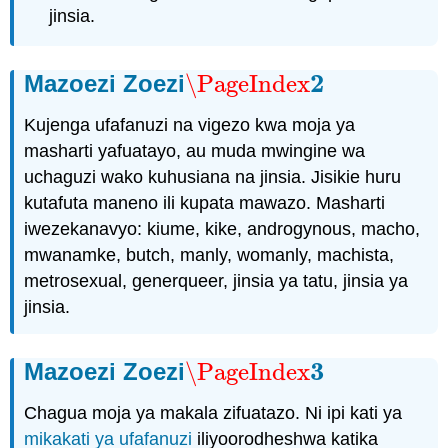
jinsia.
2
Mazoezi Zoezi
\PageIndex
\PageIndex
2
Kujenga ufafanuzi na vigezo kwa moja ya
masharti yafuatayo, au muda mwingine wa
uchaguzi wako kuhusiana na jinsia. Jisikie huru
kutafuta maneno ili kupata mawazo. Masharti
iwezekanavyo: kiume, kike, androgynous, macho,
mwanamke, butch, manly, womanly, machista,
metrosexual, generqueer, jinsia ya tatu, jinsia ya
jinsia.
3
Mazoezi Zoezi
\PageIndex
\PageIndex
3
Chagua moja ya makala zifuatazo. Ni ipi kati ya
mikakati ya ufafanuzi
iliyoorodheshwa katika