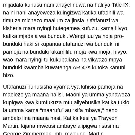
mijadala kuhusu nani anayelindwa na hali ya Title IX,
na ni nani anayeweza kuingizwa katika ufadhili wa
timu za michezo maalum za jinsia. Ufafanuzi wa
kisheria mara nyingi hutegemea kufuzu, kama ilivyo
katika mjadala wa bunduki. Wengi juu ya hoja pro-
bunduki haki si kupanua ufafanuzi wa bunduki ni
pamoja na bunduki kikamilifu moja kwa moja; hivyo,
wao mara nyingi tu kukubaliana na vikwazo mpya
bunduki kwamba kuwatenga AR 47s kutoka kanuni
hizo.
Ufafanuzi huhusisha vyama vya kihisia pamoja na
maelezo ya maana halisi. Maoni ya umma yanaweza
kupigwa kwa kumfukuza mtu aliyehusika katika tukio
la umma kama “maarufu” au “sifa mbaya,” neno
ambalo lina maana hasi. Katika kesi ya Trayvon
Martin, kijana mweusi ambaye alipigwa risasi na
George Zimmerman, mtu mweupe, Martin