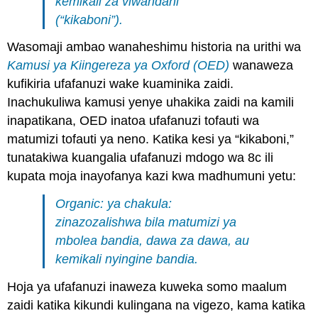
kemikali za viwandani”
(“kikaboni”).
Wasomaji ambao wanaheshimu historia na urithi wa
Kamusi ya Kiingereza ya Oxford (OED)
wanaweza
kufikiria ufafanuzi wake kuaminika zaidi.
Inachukuliwa kamusi yenye uhakika zaidi na kamili
inapatikana, OED inatoa ufafanuzi tofauti wa
matumizi tofauti ya neno. Katika kesi ya “kikaboni,”
tunatakiwa kuangalia ufafanuzi mdogo wa 8c ili
kupata moja inayofanya kazi kwa madhumuni yetu:
Organic: ya chakula:
zinazozalishwa bila matumizi ya
mbolea bandia, dawa za dawa, au
kemikali nyingine bandia.
Hoja ya ufafanuzi inaweza kuweka somo maalum
zaidi katika kikundi kulingana na vigezo, kama katika