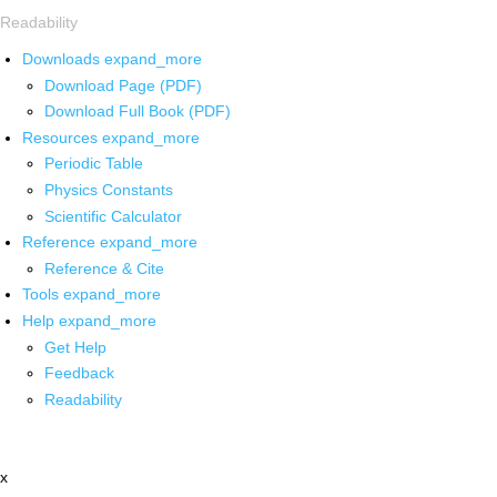
Readability
Downloads
expand_more
Download Page (PDF)
Download Full Book (PDF)
Resources
expand_more
Periodic Table
Physics Constants
Scientific Calculator
Reference
expand_more
Reference & Cite
Tools
expand_more
Help
expand_more
Get Help
Feedback
Readability
x