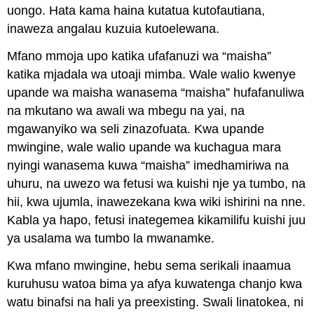
uongo. Hata kama haina kutatua kutofautiana,
inaweza angalau kuzuia kutoelewana.
Mfano mmoja upo katika ufafanuzi wa “maisha”
katika mjadala wa utoaji mimba. Wale walio kwenye
upande wa maisha wanasema “maisha” hufafanuliwa
na mkutano wa awali wa mbegu na yai, na
mgawanyiko wa seli zinazofuata. Kwa upande
mwingine, wale walio upande wa kuchagua mara
nyingi wanasema kuwa “maisha” imedhamiriwa na
uhuru, na uwezo wa fetusi wa kuishi nje ya tumbo, na
hii, kwa ujumla, inawezekana kwa wiki ishirini na nne.
Kabla ya hapo, fetusi inategemea kikamilifu kuishi juu
ya usalama wa tumbo la mwanamke.
Kwa mfano mwingine, hebu sema serikali inaamua
kuruhusu watoa bima ya afya kuwatenga chanjo kwa
watu binafsi na hali ya preexisting. Swali linatokea, ni