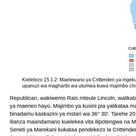
Kielelezo 15.1.2: Maelewano ya Crittenden ya ingek
upanuzi wa magharibi wa utumwa kuwa majimbo chin
Republican, wakiwemo Rais mteule Lincoln, walika
ya maeneo hayo. Majimbo ya kusini pia yalikataa m
binadamu kaskazini ya mstari wa 36° 30′. Tarehe 2
ilianza maandamano kuelekea vita ilipotengwa na 
Seneti ya Marekani kukataa pendekezo la Crittenden