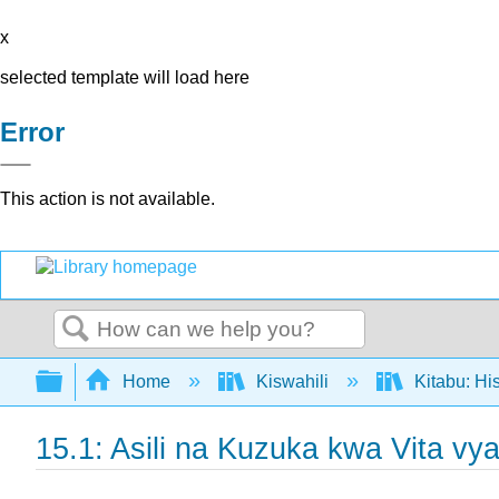
x
selected template will load here
Error
This action is not available.
Search
Expand/collapse global hierarchy
Home
Kiswahili
Kitabu: Hi
15.1: Asili na Kuzuka kwa Vita 