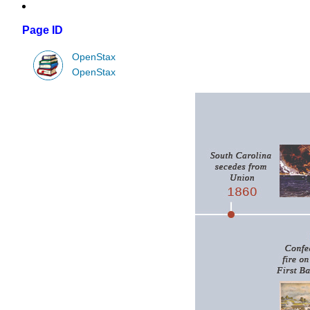
Page ID
OpenStax
OpenStax