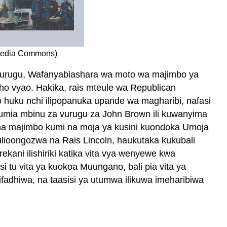
kimedia Commons)
vurugu, Wafanyabiashara wa moto wa majimbo ya
sho vyao. Hakika, rais mteule wa Republican
 huku nchi ilipopanuka upande wa magharibi, nafasi
atumia mbinu za vurugu za John Brown ili kuwanyima
bisha majimbo kumi na moja ya kusini kuondoka Umoja
lioongozwa na Rais Lincoln, haukutaka kukubali
ani ilishiriki katika vita vya wenyewe kwa
i tu vita ya kuokoa Muungano, bali pia vita ya
adhiwa, na taasisi ya utumwa ilikuwa imeharibiwa