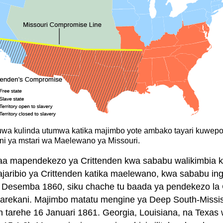
uwa kulinda utumwa katika majimbo yote ambako tayari kuwepo.
i ya mstari wa Maelewano ya Missouri.
taa mapendekezo ya Crittenden kwa sababu walikimbia 
ajaribio ya Crittenden katika maelewano, kwa sababu i
0 Desemba 1860, siku chache tu baada ya pendekezo la C
Marekani. Majimbo matatu mengine ya Deep South-Missis
 tarehe 16 Januari 1861. Georgia, Louisiana, na Texas 