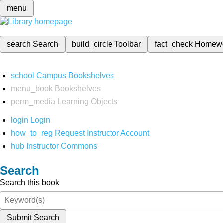
menu
search
Search
build_circle
Toolbar
fact_check
Homew
school
Campus Bookshelves
menu_book
Bookshelves
perm_media
Learning Objects
login
Login
how_to_reg
Request Instructor Account
hub
Instructor Commons
Search
Search this book
Submit Search