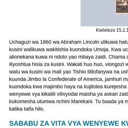
Kielelezo 15.1.
Uchaguzi wa 1860 wa Abraham Lincoln ulikuwa hat
kusini walikuwa wakitishia kuondoka Umoja. Kwa ucha
alionekana kuwa ni ndoto yao mbaya zaidi. Chama c
iliyoshtua hisia za kusini. Wakati huo huo, viongo
watu wa kusini wa mali yao Tishio lililofanywa na 
kuunda Jimbo la Confederate of America, jamhuri m
kuondoka kwa majimbo haya na kujitolea kurejesha 
wenyewe vya kikatili vilivyodai maisha ya askari zai
kukomesha utumwa nchini Marekani. Tu baada ya mia
katika taifa hilo.
SABABU ZA VITA VYA WENYEWE 