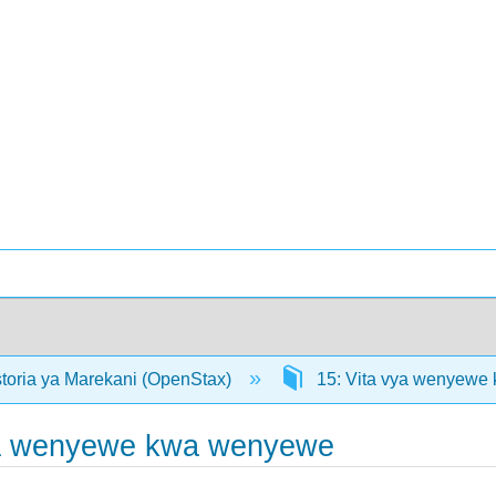
storia ya Marekani (OpenStax)
15: Vita vya wenyew
vya wenyewe kwa wenyewe