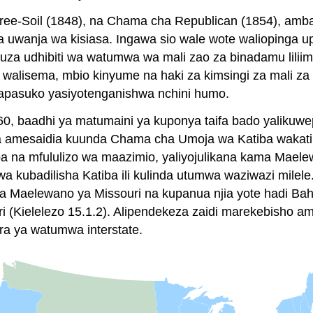
ee-Soil (1848), na Chama cha Republican (1854), amba
atika uwanja wa kisiasa. Ingawa sio wale wote waliopin
za udhibiti wa watumwa wa mali zao za binadamu liliima
alisema, mbio kinyume na haki za kimsingi za mali za 
 mapasuko yasiyotenganishwa nchini humo.
60, baadhi ya matumaini ya kuponya taifa bado yalikuw
a amesaidia kuunda Chama cha Umoja wa Katiba wakati w
ba na mfululizo wa maazimio, yaliyojulikana kama Maelew
a kubadilisha Katiba ili kulinda utumwa waziwazi milel
 Maelewano ya Missouri na kupanua njia yote hadi Bahar
ari (Kielelezo 15.1.2). Alipendekeza zaidi marekebish
ara ya watumwa interstate.