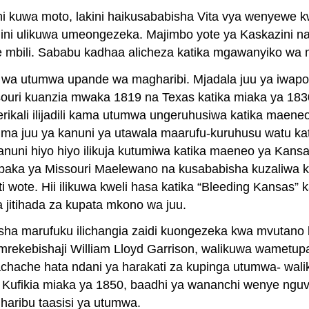
ini kuwa moto, lakini haikusababisha Vita vya wenyew
ulikuwa umeongezeka. Majimbo yote ya Kaskazini na kusi
te mbili. Sababu kadhaa alicheza katika mgawanyiko wa m
zi wa utumwa upande wa magharibi. Mjadala juu ya iw
ssouri kuanzia mwaka 1819 na Texas katika miaka ya 1830
ikali ilijadili kama utumwa ungeruhusiwa katika maeneo
yuma juu ya kanuni ya utawala maarufu-kuruhusu watu k
ni hiyo hiyo ilikuja kutumiwa katika maeneo ya Kans
aka ya Missouri Maelewano na kusababisha kuzaliwa k
te. Hii ilikuwa kweli hasa katika “Bleeding Kansas” ka
jitihada za kupata mkono wa juu.
sha marufuku ilichangia zaidi kuongezeka kwa mvutano k
mrekebishaji William Lloyd Garrison, walikuwa wametup
hache hata ndani ya harakati za kupinga utumwa- wali
ufikia miaka ya 1850, baadhi ya wananchi wenye nguvu
haribu taasisi ya utumwa.