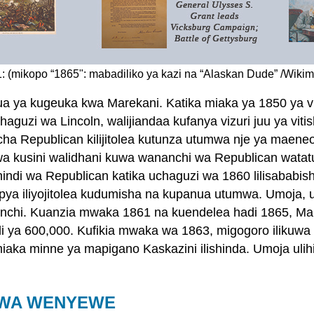
1: (mikopo “1865": mabadiliko ya kazi na “Alaskan Dude” /Wi
ua ya kugeuka kwa Marekani. Katika miaka ya 1850 ya 
guzi wa Lincoln, walijiandaa kufanya vizuri juu ya viti
ha Republican kilijitolea kutunza utumwa nje ya maeneo
zi wa kusini walidhani kuwa wananchi wa Republican wat
ushindi wa Republican katika uchaguzi wa 1860 lilisaba
pya iliyojitolea kudumisha na kupanua utumwa. Umoja, u
nchi. Kuanzia mwaka 1861 na kuendelea hadi 1865, Marek
di ya 600,000. Kufikia mwaka wa 1863, migogoro ilikuwa s
ka minne ya mapigano Kaskazini ilishinda. Umoja ulihif
KWA WENYEWE