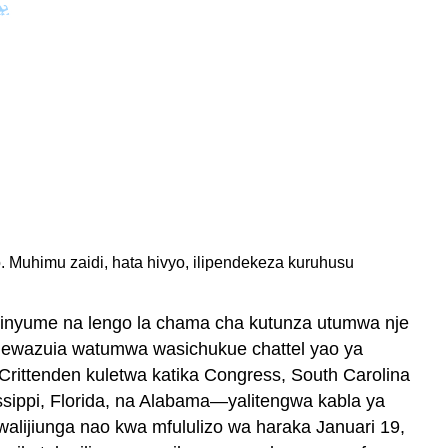
 Muhimu zaidi, hata hivyo, ilipendekeza kuruhusu
kinyume na lengo la chama cha kutunza utumwa nje
ngewazuia watumwa wasichukue chattel yao ya
rittenden kuletwa katika Congress, South Carolina
sippi, Florida, na Alabama—yalitengwa kabla ya
walijiunga nao kwa mfululizo wa haraka Januari 19,