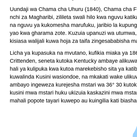
Uundaji wa Chama cha Uhuru (1840), Chama cha Fr
nchi za Magharibi, zilileta swali hilo kwa nguvu k
na nguvu ya kukomesha marufuku, jaribio la kupungu
yao kwa gharama zote. Kuzuia upanuzi wa utumwa, w
kisiasa walijali kuwa hoja za taifa zingesababisha
Licha ya kupasuka na mvutano, kufikia miaka ya 18
Crittenden, seneta kutoka Kentucky ambaye alikuw
hali ya kulipuka kwa kutoa marekebisho sita ya kati
kuwalinda Kusini wasiondoe, na mkakati wake ulikuw
ambayo ingeweza kurejesha mstari wa 36° 30 kutoka
kusini mwa mstari huku ukizuia kaskazini mwa mst
mahali popote tayari kuwepo au kuingilia kati biash