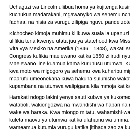
Uchaguzi wa Lincoln uliibua homa ya kujitenga kus
kuchukua madarakani, mgawanyiko wa sehemu nchini 
fadhaa, na hisia za vurugu zilipiga nguvu pande zo
Kichocheo kimoja muhimu kilikuwa suala la upanu
ulifikia tena kwenye utata juu ya statehood kwa Mi
Vita vya Mexiko na Amerika (1846—1848), wakati ser
Congress kufikia maelewano katika 1850 zilirudi n
Maelewano line kuamua kama kuruhusu utumwa. Kanu
kwa moto wa migogoro ya sehemu kwa kuharibu mip
maarufu umeonekana kuwa hakuna suluhisho wakati wo
kupambana na utumwa walipigana kila mmoja katika 
Harakati ndogo lakini yenye sauti kubwa ya kukome
wataboli, wakiongozwa na mwandishi wa habari na 
wake wa haraka. Kwa miongo mitatu, wahamishi-wac
kuleta maovu ya utumwa katika ufahamu wa umma. K
wameamua kutumia vurugu katika jitihada zao za ku