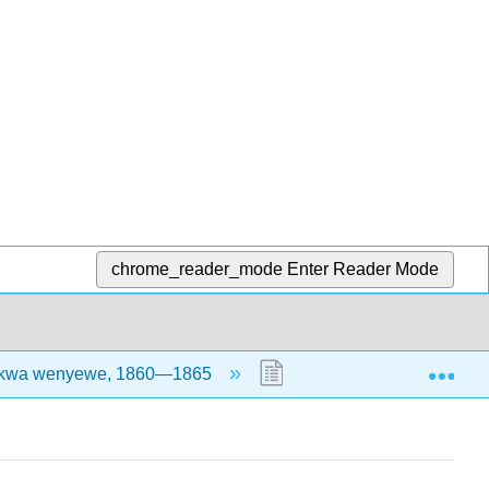
chrome_reader_mode
Enter Reader Mode
Exp
e kwa wenyewe, 1860—1865
15.1: Asili na Kuzuka k