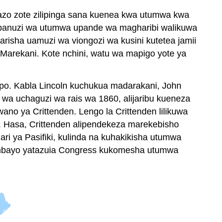
zo zote zilipinga sana kuenea kwa utumwa kwa
ga upanuzi wa utumwa upande wa magharibi walikuwa
risha uamuzi wa viongozi wa kusini kutetea jamii
Marekani. Kote nchini, watu wa mapigo yote ya
epo. Kabla Lincoln kuchukua madarakani, John
a uchaguzi wa rais wa 1860, alijaribu kueneza
ano ya Crittenden. Lengo la Crittenden lilikuwa
e. Hasa, Crittenden alipendekeza marekebisho
i ya Pasifiki, kulinda na kuhakikisha utumwa
o ambayo yatazuia Congress kukomesha utumwa