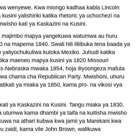
e kwa wenyewe. Kwa miongo kadhaa kabla Lincoln
ni yalishiriki katika rhetoric ya uchochezi na
wisho kati ya Kaskazini na Kusini.
apo majimbo mapya yangekuwa watumwa au huru
 na mapema 1840. Swali hili liliibuka tena baada ya
 yaliyochukuliwa kutoka Mexiko. Juhudi katika
atika maeneo mapya kusini ya 1820 Missouri
as-Nebraska mwaka 1854, hoja iliyoongeza mafuta
wa chama cha Republican Party. Mwishoni, uhuru
tikati ya miaka ya 1850, kama pro- na vikosi vya
ati ya Kaskazini na Kusini. Tangu miaka ya 1830,
a utumwa kama dhambi ya taifa na kuitisha mwisho
kuwa na athari kubwa kwa jamii ya Marekani kwa
 zaidi, kama vile John Brown, walikuwa