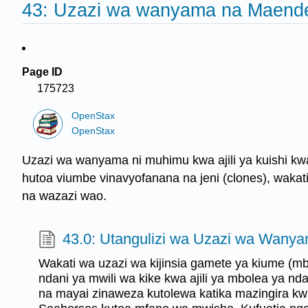
43: Uzazi wa wanyama na Maend
Page ID
175723
OpenStax
OpenStax
Uzazi wa wanyama ni muhimu kwa ajili ya kuishi kw
hutoa viumbe vinavyofanana na jeni (clones), wakati
na wazazi wao.
43.0: Utangulizi wa Uzazi wa Wany
Wakati wa uzazi wa kijinsia gamete ya kiume (
ndani ya mwili wa kike kwa ajili ya mbolea ya n
na mayai zinaweza kutolewa katika mazingira kwa 