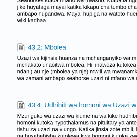
Seahorses kutoa mfano wa mwisho. Kufuatia n
jike huyataga mayai katika kikapu cha tumbo ch
ambapo hupandwa. Mayai hupiga na watoto huen
wiki kadhaa.
43.2: Mbolea
Uzazi wa kijinsia huanza na mchanganyiko wa mb
mchakato unaoitwa mbolea. Hii inaweza kutokea
ndani) au nje (mbolea ya nje) mwili wa mwanam
wa zamani ambapo seahorse uzazi ni mfano wa
43.4: Udhibiti wa homoni wa Uzazi 
Mzunguko wa uzazi wa kiume na wa kike hudhibi
homoni kutoka hypothalamus na pituitary ya ante
tishu za uzazi na viungo. Katika jinsia zote mbil
na husababisha kutolewa kwa homoni kutoka kweny