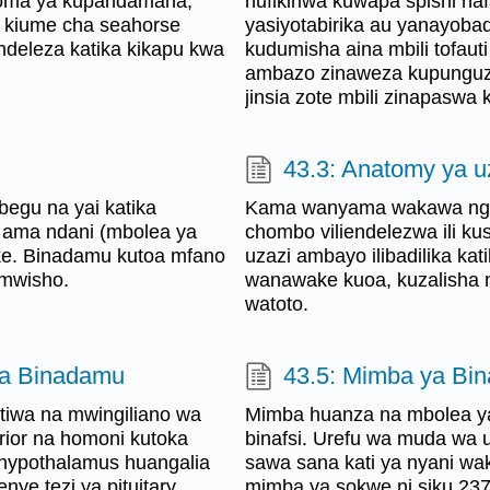
goma ya kupandamana,
hufikiriwa kuwapa spishi naf
a kiume cha seahorse
yasiyotabirika au yanayoba
deleza katika kikapu kwa
kudumisha aina mbili tofau
ambazo zinaweza kupunguz
jinsia zote mbili zinapaswa
43.3: Anatomy ya 
egu na yai katika
Kama wanyama wakawa ngum
 ama ndani (mbolea ya
chombo viliendelezwa ili k
ke. Binadamu kutoa mfano
uzazi ambayo ilibadilika k
 mwisho.
wanawake kuoa, kuzalisha n
watoto.
wa Binadamu
43.5: Mimba ya Bi
tiwa na mwingiliano wa
Mimba huanza na mbolea ya
rior na homoni kutoka
binafsi. Urefu wa muda wa uj
i, hypothalamus huangalia
sawa sana kati ya nyani wak
e tezi ya pituitary.
mimba ya sokwe ni siku 237,