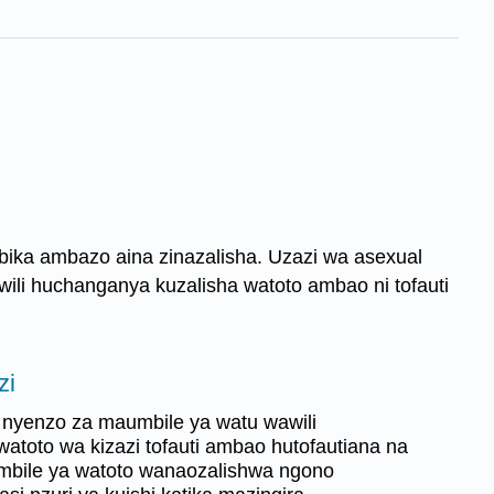
bika ambazo aina zinazalisha. Uzazi wa asexual
awili huchanganya kuzalisha watoto ambao ni tofauti
zi
, nyenzo za maumbile ya watu wawili
 watoto wa kizazi tofauti ambao hutofautiana na
umbile ya watoto wanaozalishwa ngono