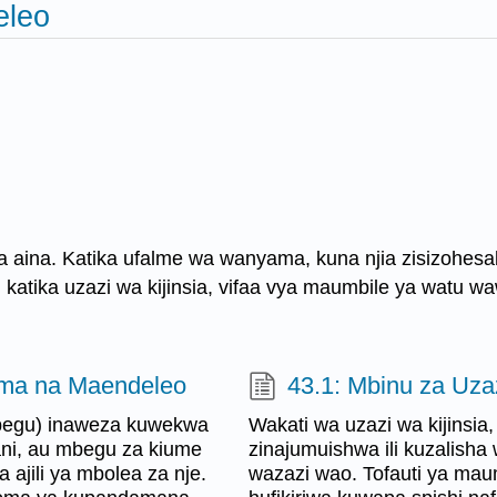
eleo
a aina. Katika ufalme wa wanyama, kuna njia zisizohesa
 katika uzazi wa kijinsia, vifaa vya maumbile ya watu w
ama na Maendeleo
43.1: Mbinu za Uza
mbegu) inaweza kuwekwa
Wakati wa uzazi wa kijinsia
dani, au mbegu za kiume
zinajumuishwa ili kuzalisha
ajili ya mbolea za nje.
wazazi wao. Tofauti ya ma