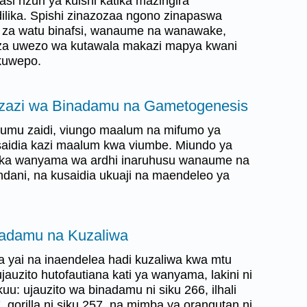
asi nzuri ya kuishi katika mazingira
dilika. Spishi zinazozaa ngono zinapaswa
ti za watu binafsi, wanaume na wanawake,
a uwezo wa kutawala makazi mapya kwani
 kuwepo.
uzazi wa Binadamu na Gametogenesis
u zaidi, viungo maalum na mifumo ya
usaidia kazi maalum kwa viumbe. Miundo ya
atika wanyama wa ardhi inaruhusu wanaume na
dani, na kusaidia ukuaji na maendeleo ya
nadamu na Kuzaliwa
 yai na inaendelea hadi kuzaliwa kwa mtu
auzito hutofautiana kati ya wanyama, lakini ni
uu: ujauzito wa binadamu ni siku 266, ilhali
 gorilla ni siku 257, na mimba ya orangutan ni