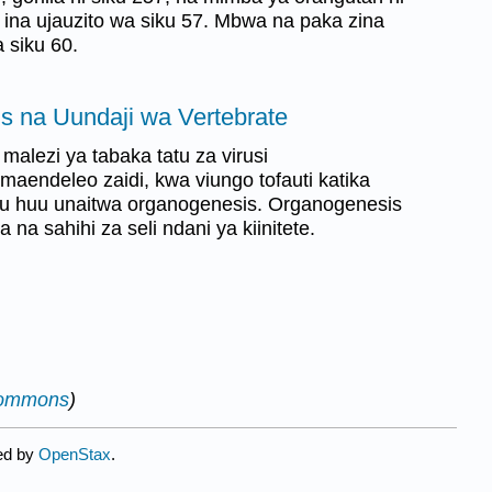
na ujauzito wa siku 57. Mbwa na paka zina
 siku 60.
s na Uundaji wa Vertebrate
malezi ya tabaka tatu za virusi
aendeleo zaidi, kwa viungo tofauti katika
bu huu unaitwa organogenesis. Organogenesis
a na sahihi za seli ndani ya kiinitete.
Commons
)
ted by
OpenStax
.