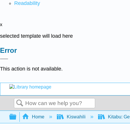
Readability
x
selected template will load here
Error
This action is not available.
Search
Expand/collapse global hierarchy
Home
Kiswahili
Kitabu: Ge