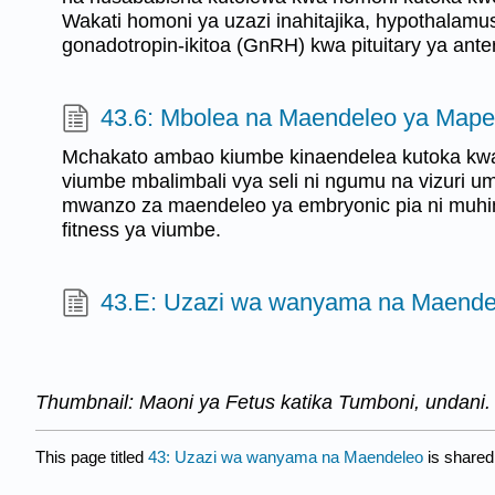
Wakati homoni ya uzazi inahitajika, hypothalam
gonadotropin-ikitoa (GnRH) kwa pituitary ya anter
43.6: Mbolea na Maendeleo ya Map
Mchakato ambao kiumbe kinaendelea kutoka kwa
viumbe mbalimbali vya seli ni ngumu na vizuri 
mwanzo za maendeleo ya embryonic pia ni muhi
fitness ya viumbe.
43.E: Uzazi wa wanyama na Maende
Thumbnail: Maoni ya Fetus katika Tumboni, undani
This page titled
43: Uzazi wa wanyama na Maendeleo
is shared