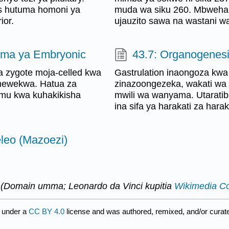
us hutuma homoni ya
muda wa siku 260. Mbweha i
ior.
ujauzito sawa na wastani wa
ema ya Embryonic
43.7: Organogenesi
 zygote moja-celled kwa
Gastrulation inaongoza kwa 
umewekwa. Hatua za
zinazoongezeka, wakati wa m
mu kwa kuhakikisha
mwili wa wanyama. Utarati
ina sifa ya harakati za harak
leo (Mazoezi)
. (Domain umma; Leonardo da Vinci kupitia
Wikimedia 
 under a
CC BY 4.0
license and was authored, remixed, and/or cura