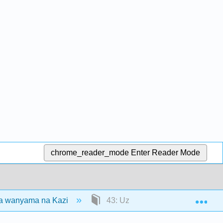
chrome_reader_mode
Enter Reader Mode
Exp
wa wanyama na Kazi
43: Uzazi wa wanyama na Maen