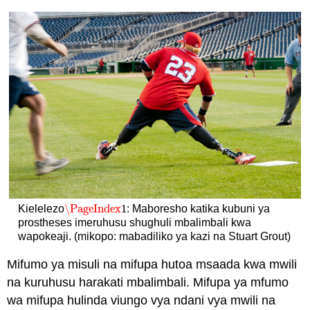
\PageIndex
1
Kielelezo
: Maboresho katika kubuni ya
\PageIndex
1
prostheses imeruhusu shughuli mbalimbali kwa
wapokeaji. (mikopo: mabadiliko ya kazi na Stuart Grout)
Mifumo ya misuli na mifupa hutoa msaada kwa mwili
na kuruhusu harakati mbalimbali. Mifupa ya mfumo
wa mifupa hulinda viungo vya ndani vya mwili na