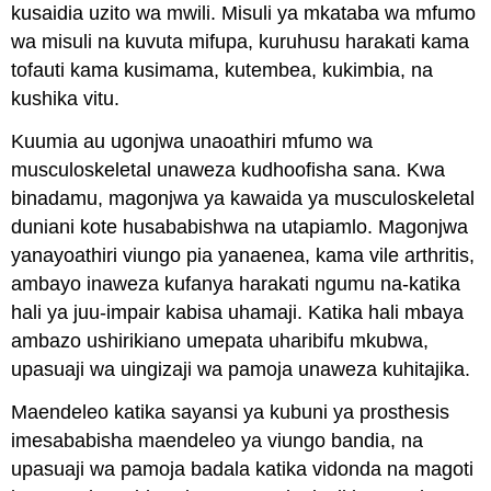
kusaidia uzito wa mwili. Misuli ya mkataba wa mfumo
wa misuli na kuvuta mifupa, kuruhusu harakati kama
tofauti kama kusimama, kutembea, kukimbia, na
kushika vitu.
Kuumia au ugonjwa unaoathiri mfumo wa
musculoskeletal unaweza kudhoofisha sana. Kwa
binadamu, magonjwa ya kawaida ya musculoskeletal
duniani kote husababishwa na utapiamlo. Magonjwa
yanayoathiri viungo pia yanaenea, kama vile arthritis,
ambayo inaweza kufanya harakati ngumu na-katika
hali ya juu-impair kabisa uhamaji. Katika hali mbaya
ambazo ushirikiano umepata uharibifu mkubwa,
upasuaji wa uingizaji wa pamoja unaweza kuhitajika.
Maendeleo katika sayansi ya kubuni ya prosthesis
imesababisha maendeleo ya viungo bandia, na
upasuaji wa pamoja badala katika vidonda na magoti