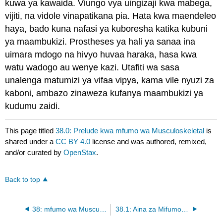
kuwa ya kawaida. Viungo vya uingizaji kwa mabega,
vijiti, na vidole vinapatikana pia. Hata kwa maendeleo
haya, bado kuna nafasi ya kuboresha katika kubuni
ya maambukizi. Prostheses ya hali ya sanaa ina
uimara mdogo na hivyo huvaa haraka, hasa kwa
watu wadogo au wenye kazi. Utafiti wa sasa
unalenga matumizi ya vifaa vipya, kama vile nyuzi za
kaboni, ambazo zinaweza kufanya maambukizi ya
kudumu zaidi.
This page titled
38.0: Prelude kwa mfumo wa Musculoskeletal
is
shared under a
CC BY 4.0
license and was authored, remixed,
and/or curated by
OpenStax
.
Back to top
38: mfumo wa Musculoskeletal
38.1: Aina za Mifumo ya Skeletal