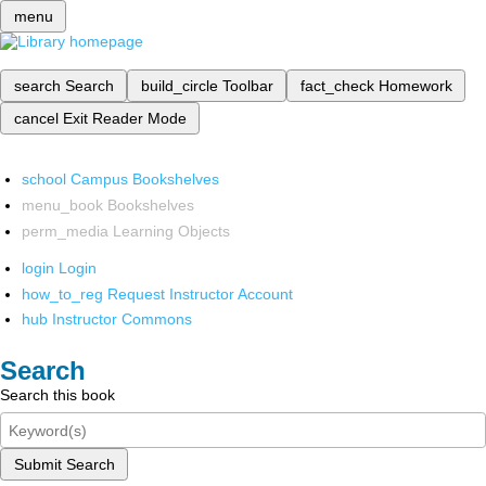
menu
search
Search
build_circle
Toolbar
fact_check
Homework
cancel
Exit Reader Mode
school
Campus Bookshelves
menu_book
Bookshelves
perm_media
Learning Objects
login
Login
how_to_reg
Request Instructor Account
hub
Instructor Commons
Search
Search this book
Submit Search