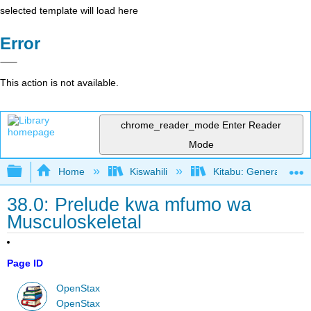
selected template will load here
Error
This action is not available.
chrome_reader_mode
Enter Reader
Mode
Expand/collapse global hierarchy
Home
Kiswahili
Kitabu: General Biolo
38.0: Prelude kwa mfumo wa
Musculoskeletal
Page ID
OpenStax
OpenStax