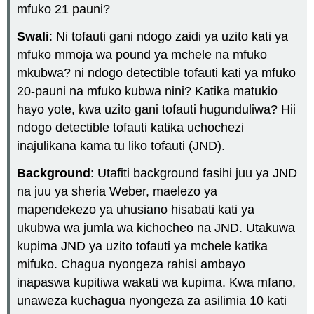
mfuko 21 pauni?
Swali
: Ni tofauti gani ndogo zaidi ya uzito kati ya
mfuko mmoja wa pound ya mchele na mfuko
mkubwa? ni ndogo detectible tofauti kati ya mfuko
20-pauni na mfuko kubwa nini? Katika matukio
hayo yote, kwa uzito gani tofauti hugunduliwa? Hii
ndogo detectible tofauti katika uchochezi
inajulikana kama tu liko tofauti (JND).
Background
: Utafiti background fasihi juu ya JND
na juu ya sheria Weber, maelezo ya
mapendekezo ya uhusiano hisabati kati ya
ukubwa wa jumla wa kichocheo na JND. Utakuwa
kupima JND ya uzito tofauti ya mchele katika
mifuko. Chagua nyongeza rahisi ambayo
inapaswa kupitiwa wakati wa kupima. Kwa mfano,
unaweza kuchagua nyongeza za asilimia 10 kati