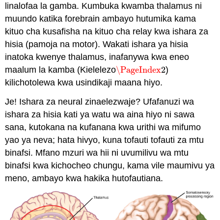
linalofaa la gamba. Kumbuka kwamba thalamus ni
muundo katika forebrain ambayo hutumika kama
kituo cha kusafisha na kituo cha relay kwa ishara za
hisia (pamoja na motor). Wakati ishara ya hisia
inatoka kwenye thalamus, inafanywa kwa eneo
maalum la kamba (Kielelezo
\PageIndex
2
)
\PageIndex
2
kilichotolewa kwa usindikaji maana hiyo.
Je! Ishara za neural zinaelezwaje? Ufafanuzi wa
ishara za hisia kati ya watu wa aina hiyo ni sawa
sana, kutokana na kufanana kwa urithi wa mifumo
yao ya neva; hata hivyo, kuna tofauti tofauti za mtu
binafsi. Mfano mzuri wa hii ni uvumilivu wa mtu
binafsi kwa kichocheo chungu, kama vile maumivu ya
meno, ambayo kwa hakika hutofautiana.