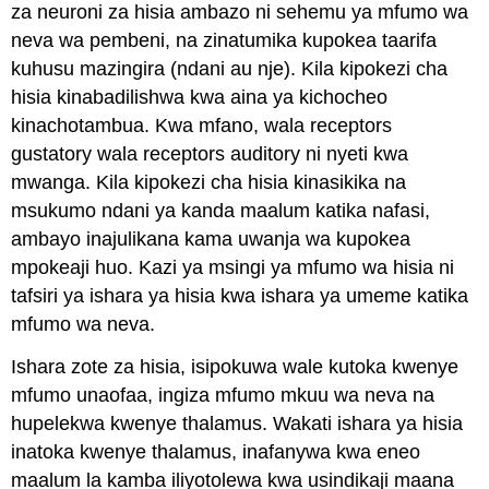
za neuroni za hisia ambazo ni sehemu ya mfumo wa
neva wa pembeni, na zinatumika kupokea taarifa
kuhusu mazingira (ndani au nje). Kila kipokezi cha
hisia kinabadilishwa kwa aina ya kichocheo
kinachotambua. Kwa mfano, wala receptors
gustatory wala receptors auditory ni nyeti kwa
mwanga. Kila kipokezi cha hisia kinasikika na
msukumo ndani ya kanda maalum katika nafasi,
ambayo inajulikana kama uwanja wa kupokea
mpokeaji huo. Kazi ya msingi ya mfumo wa hisia ni
tafsiri ya ishara ya hisia kwa ishara ya umeme katika
mfumo wa neva.
Ishara zote za hisia, isipokuwa wale kutoka kwenye
mfumo unaofaa, ingiza mfumo mkuu wa neva na
hupelekwa kwenye thalamus. Wakati ishara ya hisia
inatoka kwenye thalamus, inafanywa kwa eneo
maalum la kamba iliyotolewa kwa usindikaji maana