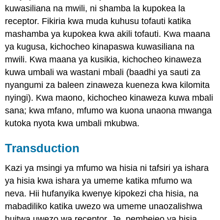
kuwasiliana na mwili, ni
shamba
la
kupokea
la
receptor. Fikiria kwa muda kuhusu tofauti katika
mashamba ya kupokea kwa akili tofauti. Kwa maana
ya kugusa, kichocheo kinapaswa kuwasiliana na
mwili. Kwa maana ya kusikia, kichocheo kinaweza
kuwa umbali wa wastani mbali (baadhi ya sauti za
nyangumi za baleen zinaweza kueneza kwa kilomita
nyingi). Kwa maono, kichocheo kinaweza kuwa mbali
sana; kwa mfano, mfumo wa kuona unaona mwanga
kutoka nyota kwa umbali mkubwa.
Transduction
Kazi ya msingi ya mfumo wa hisia ni tafsiri ya ishara
ya hisia kwa ishara ya umeme katika mfumo wa
neva. Hii hufanyika kwenye kipokezi cha hisia, na
mabadiliko katika uwezo wa umeme unaozalishwa
huitwa
uwezo wa receptor
. Je, pembejeo ya hisia,