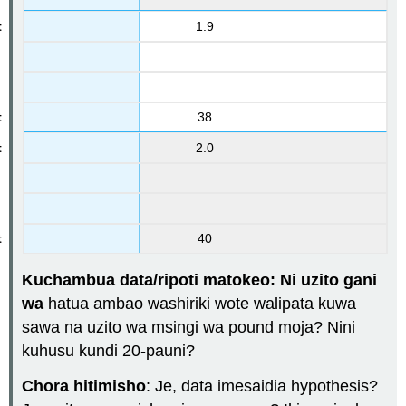
1.9
38
2.0
40
Kuchambua data/ripoti matokeo: Ni uzito gani
wa
hatua ambao washiriki wote walipata kuwa
sawa na uzito wa msingi wa pound moja? Nini
kuhusu kundi 20-pauni?
Chora hitimisho
: Je, data imesaidia hypothesis?