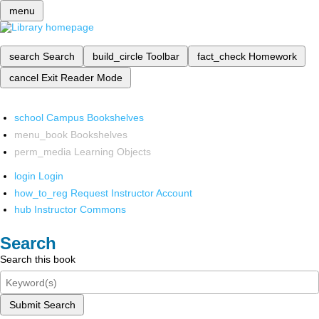
menu
search
Search
build_circle
Toolbar
fact_check
Homework
cancel
Exit Reader Mode
school
Campus Bookshelves
menu_book
Bookshelves
perm_media
Learning Objects
login
Login
how_to_reg
Request Instructor Account
hub
Instructor Commons
Search
Search this book
Submit Search