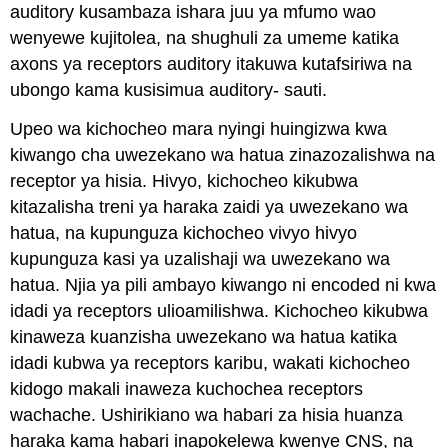
auditory kusambaza ishara juu ya mfumo wao
wenyewe kujitolea, na shughuli za umeme katika
axons ya receptors auditory itakuwa kutafsiriwa na
ubongo kama kusisimua auditory- sauti.
Upeo wa kichocheo mara nyingi huingizwa kwa
kiwango cha uwezekano wa hatua zinazozalishwa na
receptor ya hisia. Hivyo, kichocheo kikubwa
kitazalisha treni ya haraka zaidi ya uwezekano wa
hatua, na kupunguza kichocheo vivyo hivyo
kupunguza kasi ya uzalishaji wa uwezekano wa
hatua. Njia ya pili ambayo kiwango ni encoded ni kwa
idadi ya receptors ulioamilishwa. Kichocheo kikubwa
kinaweza kuanzisha uwezekano wa hatua katika
idadi kubwa ya receptors karibu, wakati kichocheo
kidogo makali inaweza kuchochea receptors
wachache. Ushirikiano wa habari za hisia huanza
haraka kama habari inapokelewa kwenye CNS, na