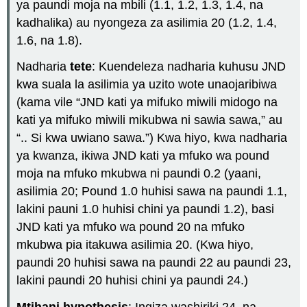
ya paundi moja na mbili (1.1, 1.2, 1.3, 1.4, na
kadhalika) au nyongeza za asilimia 20 (1.2, 1.4,
1.6, na 1.8).
Nadharia
tete
: Kuendeleza nadharia kuhusu JND
kwa suala la asilimia ya uzito wote unaojaribiwa
(kama vile “JND kati ya mifuko miwili midogo na
kati ya mifuko miwili mikubwa ni sawia sawa,” au
“.. Si kwa uwiano sawa.”) Kwa hiyo, kwa nadharia
ya kwanza, ikiwa JND kati ya mfuko wa pound
moja na mfuko mkubwa ni paundi 0.2 (yaani,
asilimia 20; Pound 1.0 huhisi sawa na paundi 1.1,
lakini pauni 1.0 huhisi chini ya paundi 1.2), basi
JND kati ya mfuko wa pound 20 na mfuko
mkubwa pia itakuwa asilimia 20. (Kwa hiyo,
paundi 20 huhisi sawa na paundi 22 au paundi 23,
lakini paundi 20 huhisi chini ya paundi 24.)