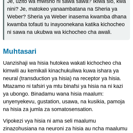
Je, uzito wa mwisho ni sawa sawa? Ikiwa sio, kwa
nini? Je, matokeo yanaambatana na Sheria ya
Weber? Sheria ya Weber inasema kwamba dhana
kwamba tofauti tu inayoonekana katika kichocheo
ni sawa na ukubwa wa kichocheo cha awali.
Muhtasari
Uanzishaji wa hisia hutokea wakati kichocheo cha
kimwili au kemikali kinachukuliwa kuwa ishara ya
neural (transduction ya hisia) na receptor ya hisia.
Mtazamo ni tafsiri ya mtu binafsi ya hisia na ni kazi
ya ubongo. Binadamu wana hisia maalum:
unyenyekevu, gustation, usawa, na kusikia, pamoja
na hisia za jumla za somatosensation.
Vipokezi vya hisia ni ama seli maalumu
zinazohusiana na neuroni za hisia au ncha maalumu