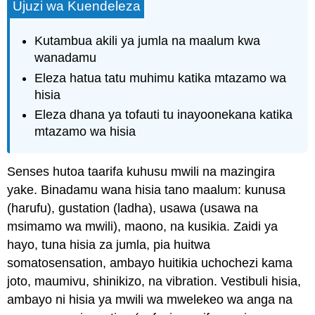
Ujuzi wa Kuendeleza
Kutambua akili ya jumla na maalum kwa
wanadamu
Eleza hatua tatu muhimu katika mtazamo wa
hisia
Eleza dhana ya tofauti tu inayoonekana katika
mtazamo wa hisia
Senses hutoa taarifa kuhusu mwili na mazingira
yake. Binadamu wana hisia tano maalum: kunusa
(harufu), gustation (ladha), usawa (usawa na
msimamo wa mwili), maono, na kusikia. Zaidi ya
hayo, tuna hisia za jumla, pia huitwa
somatosensation, ambayo huitikia uchochezi kama
joto, maumivu, shinikizo, na vibration.
Vestibuli hisia
,
ambayo ni hisia ya mwili wa mwelekeo wa anga na