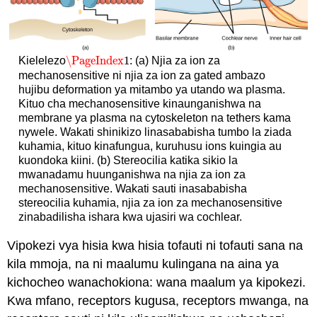
\PageIndex
1
Kielelezo
: (a) Njia za ion za
\PageIndex
1
mechanosensitive ni njia za ion za gated ambazo
hujibu deformation ya mitambo ya utando wa plasma.
Kituo cha mechanosensitive kinaunganishwa na
membrane ya plasma na cytoskeleton na tethers kama
nywele. Wakati shinikizo linasababisha tumbo la ziada
kuhamia, kituo kinafungua, kuruhusu ions kuingia au
kuondoka kiini. (b) Stereocilia katika sikio la
mwanadamu huunganishwa na njia za ion za
mechanosensitive. Wakati sauti inasababisha
stereocilia kuhamia, njia za ion za mechanosensitive
zinabadilisha ishara kwa ujasiri wa cochlear.
Vipokezi vya hisia kwa hisia tofauti ni tofauti sana na
kila mmoja, na ni maalumu kulingana na aina ya
kichocheo wanachokiona: wana maalum ya kipokezi.
Kwa mfano, receptors kugusa, receptors mwanga, na