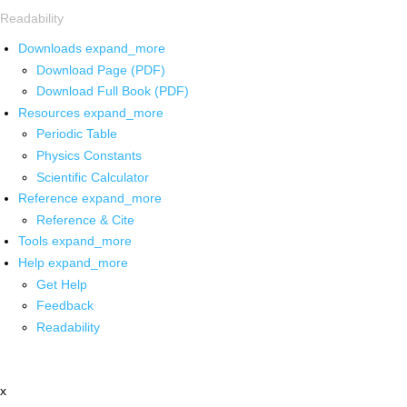
Readability
Downloads
expand_more
Download Page (PDF)
Download Full Book (PDF)
Resources
expand_more
Periodic Table
Physics Constants
Scientific Calculator
Reference
expand_more
Reference & Cite
Tools
expand_more
Help
expand_more
Get Help
Feedback
Readability
x