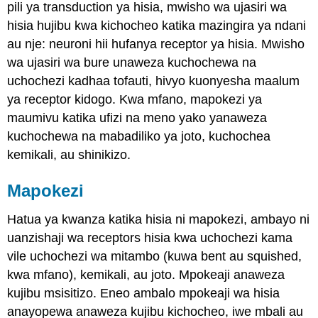
pili ya transduction ya hisia, mwisho wa ujasiri wa
hisia hujibu kwa kichocheo katika mazingira ya ndani
au nje: neuroni hii hufanya receptor ya hisia. Mwisho
wa ujasiri wa bure unaweza kuchochewa na
uchochezi kadhaa tofauti, hivyo kuonyesha maalum
ya receptor kidogo. Kwa mfano, mapokezi ya
maumivu katika ufizi na meno yako yanaweza
kuchochewa na mabadiliko ya joto, kuchochea
kemikali, au shinikizo.
Mapokezi
Hatua ya kwanza katika hisia ni
mapokezi
, ambayo ni
uanzishaji wa receptors hisia kwa uchochezi kama
vile uchochezi wa mitambo (kuwa bent au squished,
kwa mfano), kemikali, au joto. Mpokeaji anaweza
kujibu msisitizo. Eneo ambalo mpokeaji wa hisia
anayopewa anaweza kujibu kichocheo, iwe mbali au