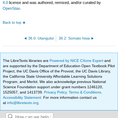
4.0
license and was authored, remixed, and/or curated by
OpenStax
.
Back to top
36.0: Utangulizi
36.2: Somato hisia
The LibreTexts libraries are
Powered by NICE CXone Expert
and
are supported by the Department of Education Open Textbook Pilot
Project, the UC Davis Office of the Provost, the UC Davis Library,
the California State University Affordable Learning Solutions
Program, and Merlot. We also acknowledge previous National
Science Foundation support under grant numbers 1246120,
1525057, and 1413739.
Privacy Policy
.
Terms & Conditions
.
Accessibility Statement
. For more information contact us
at
info@libretexts.org
.