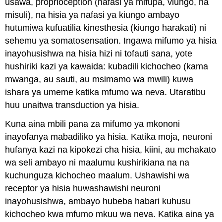
usawa,
proprioception
(nafasi ya mifupa, viungo, na
misuli), na hisia ya nafasi ya kiungo ambayo
hutumiwa kufuatilia
kinesthesia
(kiungo harakati) ni
sehemu ya somatosensation. Ingawa mifumo ya hisia
inayohusishwa na hisia hizi ni tofauti sana, yote
hushiriki kazi ya kawaida: kubadili kichocheo (kama
mwanga, au sauti, au msimamo wa mwili) kuwa
ishara ya umeme katika mfumo wa neva. Utaratibu
huu unaitwa
transduction ya hisia
.
Kuna aina mbili pana za mifumo ya mkononi
inayofanya mabadiliko ya hisia. Katika moja, neuroni
hufanya kazi na
kipokezi cha hisia
, kiini, au mchakato
wa seli ambayo ni maalumu kushirikiana na na
kuchunguza kichocheo maalum. Ushawishi wa
receptor ya hisia huwashawishi neuroni
inayohusishwa, ambayo hubeba habari kuhusu
kichocheo kwa mfumo mkuu wa neva. Katika aina ya