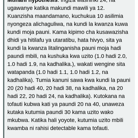
Mtihani hypothesis
: Ingiza washiriki 24, na
ugawanye katika makundi mawili ya 12.
Kuanzisha maandamano, kuchukua 10 asilimia
nyongeza alichaguliwa, na kundi la kwanza kuwa
kundi moja pauni. Kama kipimo cha kusawazisha
dhidi ya hitilafu ya utaratibu, hata hivyo, sita ya
kundi la kwanza litalinganisha pauni moja hadi
paundi mbili, na kushuka kwa uzito (1.0 hadi 2.0,
1.0 hadi 1.9, na kadhalika.), wakati wengine sita
watapanda (1.0 hadi 1.1, 1.0 hadi 1.2, na
kadhalika). Tumia kanuni sawa kwa kundi la pauni
20 (20 hadi 40, 20 hadi 38, na kadhalika, na 20
hadi 22, 20 hadi 24, na kadhalika). Kutokana na
tofauti kubwa kati ya paundi 20 na 40, unaweza
kutaka kutumia paundi 30 kama uzito wako
mkubwa. Katika hali yoyote, kutumia uzito mbili
kwamba ni rahisi detectable kama tofauti.