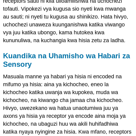
receptors sauti ni kila ulioamilishwa na uchochezi
tofauti. Vipokezi vya kugusa sio nyeti kwa mwanga
au sauti; ni nyeti tu kugusa au shinikizo. Hata hivyo,
uchochezi unaweza kuunganishwa katika viwango
vya juu katika ubongo, kama hutokea kwa
kununuliwa, na kuchangia kwa hisia zetu za ladha.
Kuandika na Uhamisho wa Habari za
Sensory
Masuala manne ya habari ya hisia ni encoded na
mifumo ya hisia: aina ya kichocheo, eneo la
kichocheo katika uwanja wa kupokea, muda wa
kichocheo, na kiwango cha jamaa cha kichocheo.
Hivyo, uwezekano wa hatua unaotumiwa juu ya
axons ya hisia ya receptor ya encode aina moja ya
kichocheo, na ubaguzi huu wa akili huhifadhiwa
katika nyaya nyingine za hisia. Kwa mfano, receptors