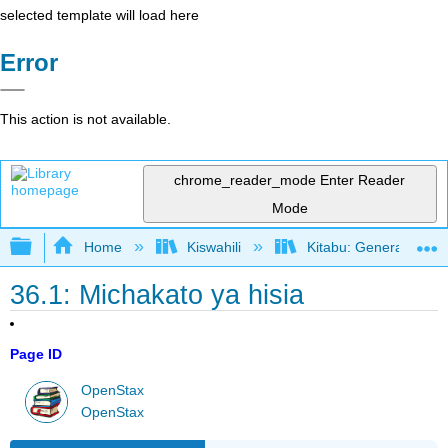
selected template will load here
Error
This action is not available.
chrome_reader_mode
Enter Reader
Mode
Expand/collapse global hierarchy
Home
Kiswahili
Kitabu: General Biolo
36.1: Michakato ya hisia
Page ID
OpenStax
OpenStax