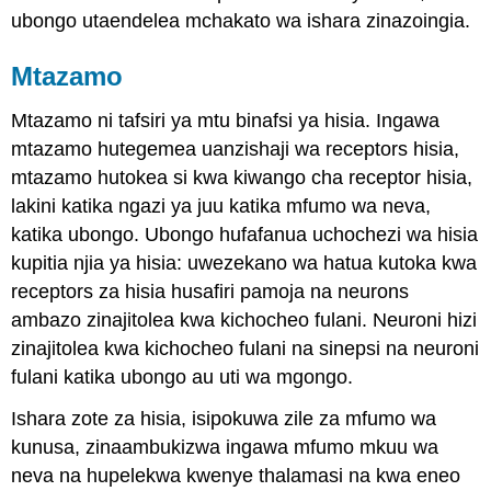
ubongo utaendelea mchakato wa ishara zinazoingia.
Mtazamo
Mtazamo
ni tafsiri ya mtu binafsi ya hisia. Ingawa
mtazamo hutegemea uanzishaji wa receptors hisia,
mtazamo hutokea si kwa kiwango cha receptor hisia,
lakini katika ngazi ya juu katika mfumo wa neva,
katika ubongo. Ubongo hufafanua uchochezi wa hisia
kupitia njia ya hisia: uwezekano wa hatua kutoka kwa
receptors za hisia husafiri pamoja na neurons
ambazo zinajitolea kwa kichocheo fulani. Neuroni hizi
zinajitolea kwa kichocheo fulani na sinepsi na neuroni
fulani katika ubongo au uti wa mgongo.
Ishara zote za hisia, isipokuwa zile za mfumo wa
kunusa, zinaambukizwa ingawa mfumo mkuu wa
neva na hupelekwa kwenye thalamasi na kwa eneo