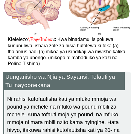
\PageIndex
2
Kielelezo
:
Kwa binadamu, isipokuwa
\PageIndex
2
kununuliwa, ishara zote za hisia hutolewa kutoka (a)
thalamus hadi (b) mikoa ya usindikaji wa mwisho katika
kamba ya ubongo. (mikopo b: mabadiliko ya kazi na
Polina Tishina)
Uunganisho wa Njia ya Sayansi: Tofauti ya
Tu inayoonekana
Ni rahisi kutofautisha kati ya mfuko mmoja wa
pound ya mchele na mfuko wa pound mbili za
mchele. Kuna tofauti moja ya pound, na mfuko
mmoja ni mara mbili nzito kama nyingine. Hata
hivyo, itakuwa rahisi kutofautisha kati ya 20- na