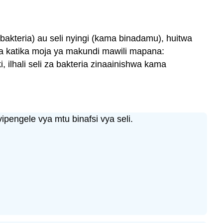
a bakteria) au seli nyingi (kama binadamu), huitwa
kwa katika moja ya makundi mawili mapana:
 ilhali seli za bakteria zinaainishwa kama
engele vya mtu binafsi vya seli.