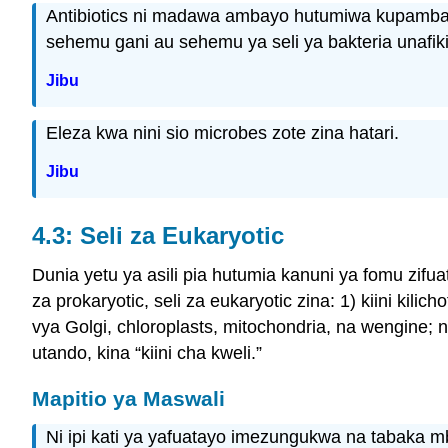
Antibiotics ni madawa ambayo hutumiwa kupambana 
sehemu gani au sehemu ya seli ya bakteria unafikir
Jibu
Eleza kwa nini sio microbes zote zina hatari.
Jibu
4.3: Seli za Eukaryotic
Dunia yetu ya asili pia hutumia kanuni ya fomu zifuat
za prokaryotic, seli za eukaryotic zina: 1) kiini ki
vya Golgi, chloroplasts, mitochondria, na wengine;
utando, kina “kiini cha kweli.”
Mapitio ya Maswali
Ni ipi kati ya yafuatayo imezungukwa na tabaka mb