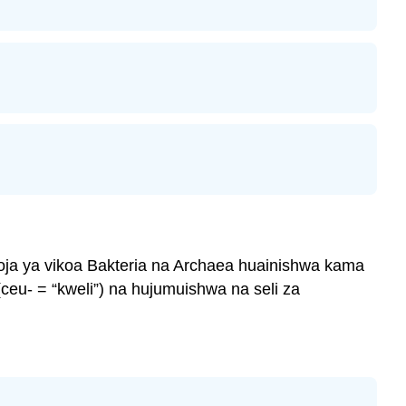
moja ya vikoa Bakteria na Archaea huainishwa kama
 (ceu- = “kweli”) na hujumuishwa na seli za