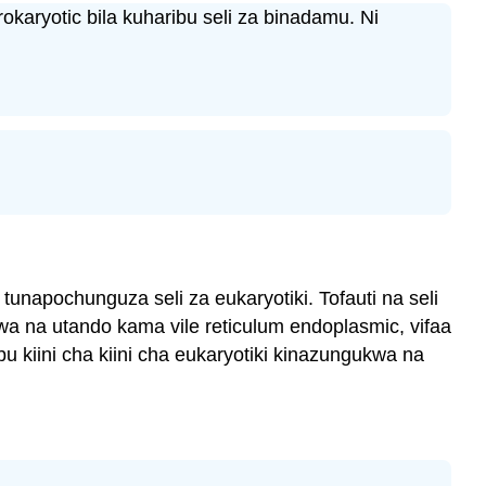
aryotic bila kuharibu seli za binadamu. Ni
i tunapochunguza seli za eukaryotiki. Tofauti na seli
gwa na utando kama vile reticulum endoplasmic, vifaa
 kiini cha kiini cha eukaryotiki kinazungukwa na