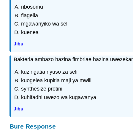
ribosomu
flagella
mgawanyiko wa seli
kuenea
Jibu
Bakteria ambazo hazina fimbriae hazina uwezek
kuzingatia nyuso za seli
kuogelea kupitia maji ya mwili
synthesize protini
kuhifadhi uwezo wa kugawanya
Jibu
Bure Response