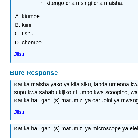
________ ni kitengo cha msingi cha maisha.
kiumbe
kiini
tishu
chombo
Jibu
Bure Response
Katika maisha yako ya kila siku, labda umeona kw
supu kwa sababu kijiko ni umbo kwa scooping, wak
Katika hali gani (s) matumizi ya darubini ya mwan
Jibu
Katika hali gani (s) matumizi ya microscope ya ele