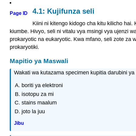
4.1: Kujifunza seli
Page ID
Kiini ni kitengo kidogo cha kitu kilicho ha
kiumbe. Hivyo, seli ni vitalu vya msingi vya ujenzi
prokaryotic na eukaryotic. Kwa mfano, seli zote za 
prokaryotiki.
Mapitio ya Maswali
Wakati wa kutazama specimen kupitia darubini ya
boriti ya elektroni
isotopu za mi
stains maalum
joto la juu
Jibu