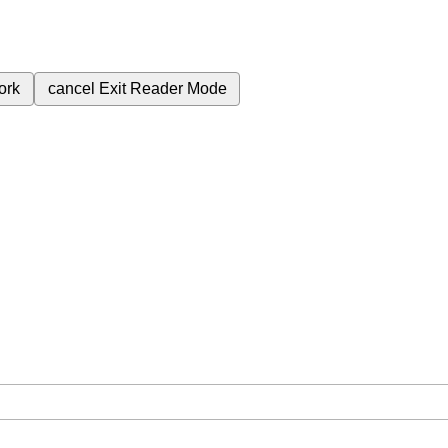
ork
cancel
Exit Reader Mode