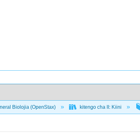
neral Biolojia (OpenStax)
kitengo cha II: Kiini