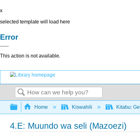
x
selected template will load here
Error
This action is not available.
Search
Expand/collapse global hierarchy
Home
Kiswahili
Kitabu: Ge
4.E: Muundo wa seli (Mazoezi)