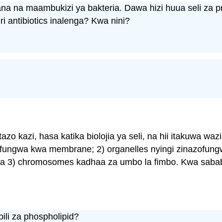
na maambukizi ya bakteria. Dawa hizi huua seli za prok
i antibiotics inalenga? Kwa nini?
azo kazi, hasa katika biolojia ya seli, na hii itakuwa waz
lichofungwa kwa membrane; 2) organelles nyingi zinazofun
 na 3) chromosomes kadhaa za umbo la fimbo. Kwa sababu
ili za phospholipid?