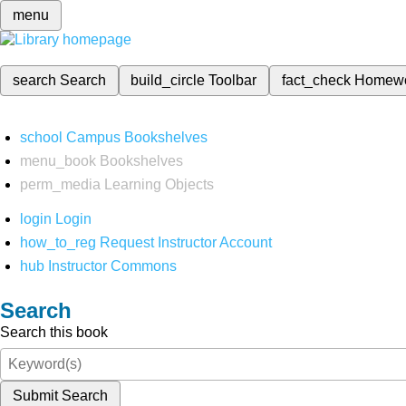
menu
search
Search
build_circle
Toolbar
fact_check
Homew
school
Campus Bookshelves
menu_book
Bookshelves
perm_media
Learning Objects
login
Login
how_to_reg
Request Instructor Account
hub
Instructor Commons
Search
Search this book
Submit Search