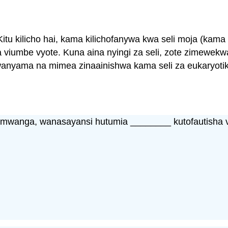
i. Kitu kilicho hai, kama kilichofanywa kwa seli moja (kam
 wa viumbe vyote. Kuna aina nyingi za seli, zote zimewe
wanyama na mimea zinaainishwa kama seli za eukaryotiki,
 mwanga, wanasayansi hutumia ________ kutofautisha vip