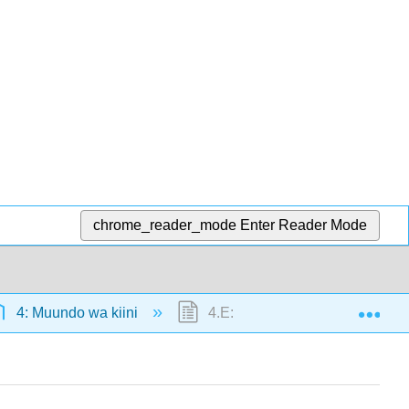
chrome_reader_mode
Enter Reader Mode
Exp
4: Muundo wa kiini
4.E: Muundo wa seli (Mazoezi)