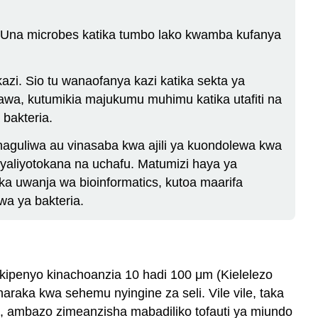
a. Una microbes katika tumbo lako kwamba kufanya
azi. Sio tu wanaofanya kazi katika sekta ya
awa, kutumikia majukumu muhimu katika utafiti na
bakteria.
aguliwa au vinasaba kwa ajili ya kuondolewa kwa
yaliyotokana na uchafu. Matumizi haya ya
ka uwanja wa bioinformatics, kutoa maarifa
a ya bakteria.
a kipenyo kinachoanzia 10 hadi 100 μm (Kielelezo
araka kwa sehemu nyingine za seli. Vile vile, taka
tic, ambazo zimeanzisha mabadiliko tofauti ya miundo