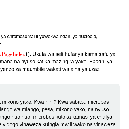
A ya chromosomal iliyowekwa ndani ya nucleoid,
.
\PageIndex
1
). Ukuta wa seli hufanya kama safu ya
\PageIndex
1
ikamana na nyuso katika mazingira yake. Baadhi ya
a nyenzo za maumbile wakati wa aina ya uzazi
a mikono yake. Kwa nini? Kwa sababu microbes
lango wa mlango, pesa, mikono yako, na nyuso
ngo huo huo, microbes kutoka kamasi ya chafya
 vidogo vinaweza kuingia mwili wako na vinaweza