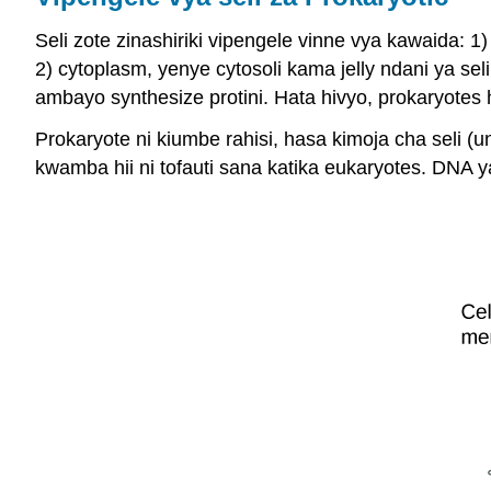
Seli zote zinashiriki vipengele vinne vya kawaida: 
2) cytoplasm, yenye cytosoli kama jelly ndani ya se
ambayo synthesize protini. Hata hivyo, prokaryotes 
Prokaryote
ni kiumbe rahisi, hasa kimoja cha seli (u
kwamba hii ni tofauti sana katika eukaryotes. DNA y