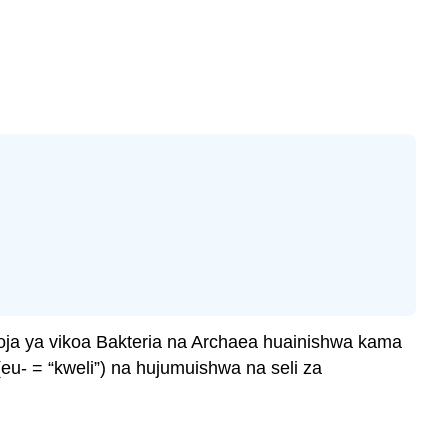
moja ya vikoa Bakteria na Archaea huainishwa kama
 (eu- = “kweli”) na hujumuishwa na seli za