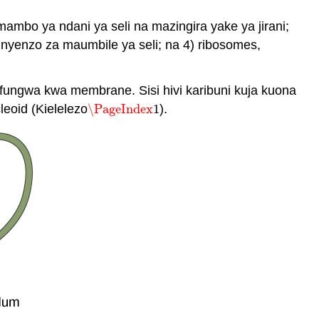
mambo ya ndani ya seli na mazingira yake ya jirani;
, nyenzo za maumbile ya seli; na 4) ribosomes,
iyofungwa kwa membrane. Sisi hivi karibuni kuja kuona
leoid
(Kielelezo
\PageIndex
1
).
\PageIndex
1