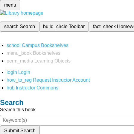
menu
search
Search
build_circle
Toolbar
fact_check
Homew
school
Campus Bookshelves
menu_book
Bookshelves
perm_media
Learning Objects
login
Login
how_to_reg
Request Instructor Account
hub
Instructor Commons
Search
Search this book
Submit Search