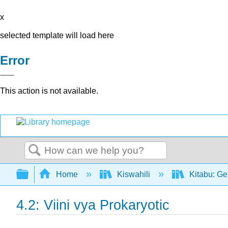
x
selected template will load here
Error
This action is not available.
Search
Expand/collapse global hierarchy
Home
Kiswahili
Kitabu: Ge
4.2: Viini vya Prokaryotic