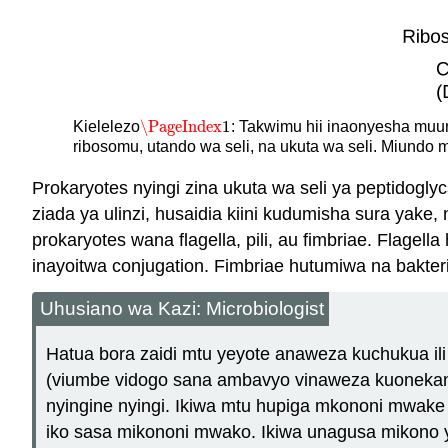
\PageIndex
1
Kielelezo
: Takwimu hii inaonyesha muun
\PageIndex
1
ribosomu, utando wa seli, na ukuta wa seli. Miundo mi
Prokaryotes nyingi zina ukuta wa seli ya peptidogl
ziada ya ulinzi, husaidia kiini kudumisha sura yake
prokaryotes wana flagella, pili, au fimbriae. Flage
inayoitwa conjugation. Fimbriae hutumiwa na bakteri
Uhusiano wa Kazi: Microbiologist
Hatua bora zaidi mtu yeyote anaweza kuchukua i
(viumbe vidogo sana ambavyo vinaweza kuonekana
nyingine nyingi. Ikiwa mtu hupiga mkononi mwak
iko sasa mikononi mwako. Ikiwa unagusa mikono 