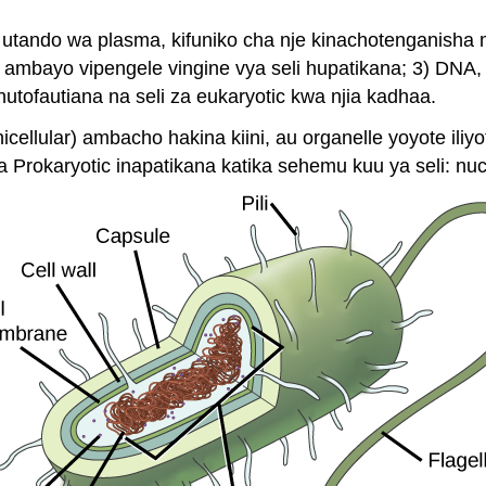
1) utando wa plasma, kifuniko cha nje kinachotenganisha 
li ambayo vipengele vingine vya seli hupatikana; 3) DNA
hutofautiana na seli za eukaryotic kwa njia kadhaa.
nicellular) ambacho hakina kiini, au organelle yoyote il
a Prokaryotic inapatikana katika sehemu kuu ya seli:
nuc