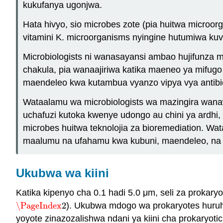
kukufanya ugonjwa.
Hata hivyo, sio microbes zote (pia huitwa micro
vitamini K. microorganisms nyingine hutumiwa kuv
Microbiologists ni wanasayansi ambao hujifunza mi
chakula, pia wanaajiriwa katika maeneo ya mifugo
maendeleo kwa kutambua vyanzo vipya vya antibi
Wataalamu wa microbiologists wa mazingira wanaw
uchafuzi kutoka kwenye udongo au chini ya ardhi
microbes huitwa teknolojia za bioremediation. Wa
maalumu na ufahamu kwa kubuni, maendeleo, na 
Ukubwa wa kiini
Katika kipenyo cha 0.1 hadi 5.0 μm, seli za prokary
\PageIndex
2
). Ukubwa mdogo wa prokaryotes huruhus
\PageIndex
2
yoyote zinazozalishwa ndani ya kiini cha prokaryoti