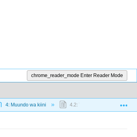
chrome_reader_mode
Enter Reader Mode
Exp
4: Muundo wa kiini
4.2: Viini vya Prokaryotic