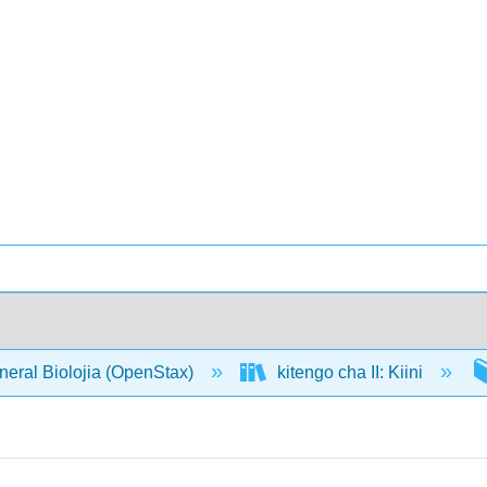
neral Biolojia (OpenStax)
kitengo cha II: Kiini