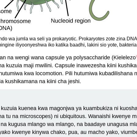
do wa jumla wa seli ya prokaryotic. Prokaryotes zote zina DN
ngine iliyoonyeshwa iko katika baadhi, lakini sio yote, bakteria
ycan na wengi wana capsule ya polysaccharide (Kielelezo
, na kuzuia maji mwilini. Capsule inawezesha kiini kush
lla hutumiwa kwa locomotion. Pili hutumiwa kubadilishan
a kushikamana na kiini cha jeshi.
li kuzuia kuenea kwa magonjwa ya kuambukiza ni kuosh
 tu na microscopes) ni ubiquitous. Wanaishi kwenye m
e na kugusa mlango wa mlango, na baadaye unagusa mla
yako kwenye kinywa chako, pua, au macho yako, viumbe