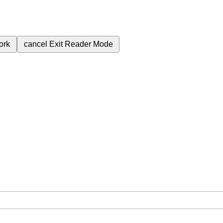
ork
cancel
Exit Reader Mode