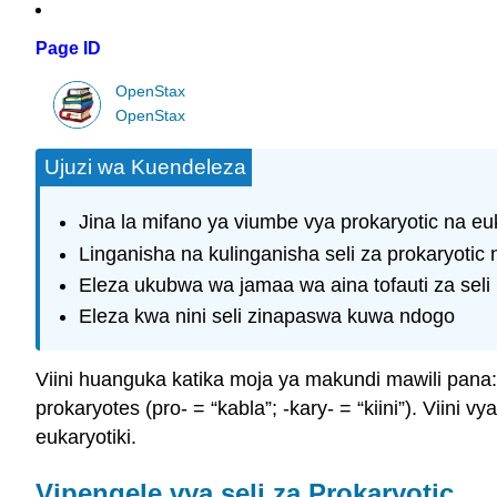
Page ID
OpenStax
OpenStax
Ujuzi wa Kuendeleza
Jina la mifano ya viumbe vya prokaryotic na eu
Linganisha na kulinganisha seli za prokaryotic n
Eleza ukubwa wa jamaa wa aina tofauti za seli
Eleza kwa nini seli zinapaswa kuwa ndogo
Viini huanguka katika moja ya makundi mawili pana
prokaryotes (pro- = “kabla”; -kary- = “kiini”). Viini
eukaryotiki.
Vipengele vya seli za Prokaryotic