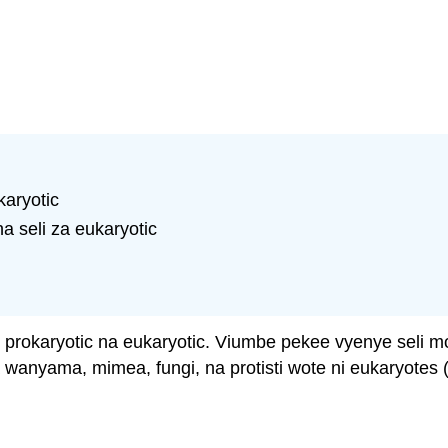
karyotic
a seli za eukaryotic
: prokaryotic na eukaryotic. Viumbe pekee vyenye seli 
 vya wanyama, mimea, fungi, na protisti wote ni eukaryotes