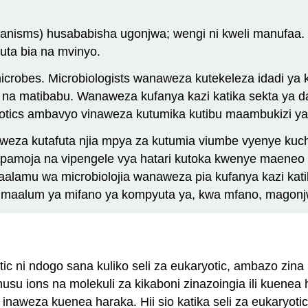
organisms) husababisha ugonjwa; wengi ni kweli manufa
uta bia na mvinyo.
crobes. Microbiologists wanaweza kutekeleza idadi ya k
 na matibabu. Wanaweza kufanya kazi katika sekta ya d
otics ambavyo vinaweza kutumika kutibu maambukizi ya 
eza kutafuta njia mpya za kutumia viumbe vyenye kuch
, pamoja na vipengele vya hatari kutoka kwenye maeneo 
taalamu wa microbiolojia wanaweza pia kufanya kazi kati
maalum ya mifano ya kompyuta ya, kwa mfano, magonjw
otic ni ndogo sana kuliko seli za eukaryotic, ambazo zin
u ions na molekuli za kikaboni zinazoingia ili kuenea h
c inaweza kuenea haraka. Hii sio katika seli za eukaryo