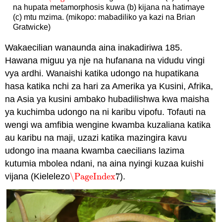
na hupata metamorphosis kuwa (b) kijana na hatimaye
(c) mtu mzima. (mikopo: mabadiliko ya kazi na Brian
Gratwicke)
Wakaecilian wanaunda aina inakadiriwa 185.
Hawana miguu ya nje na hufanana na vidudu vingi
vya ardhi. Wanaishi katika udongo na hupatikana
hasa katika nchi za hari za Amerika ya Kusini, Afrika,
na Asia ya kusini ambako hubadilishwa kwa maisha
ya kuchimba udongo na ni karibu vipofu. Tofauti na
wengi wa amfibia wengine kwamba kuzaliana katika
au karibu na maji, uzazi katika mazingira kavu
udongo ina maana kwamba caecilians lazima
kutumia mbolea ndani, na aina nyingi kuzaa kuishi
vijana (Kielelezo
\PageIndex
7
).
\PageIndex
7