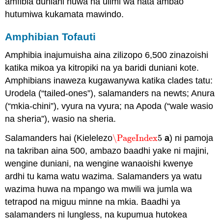
amfibia duniani huwa na ulimi wa nata ambao
hutumiwa kukamata mawindo.
Amphibian Tofauti
Amphibia inajumuisha aina zilizopo 6,500 zinazoishi
katika mikoa ya kitropiki na ya baridi duniani kote.
Amphibians inaweza kugawanywa katika clades tatu:
Urodela (“tailed-ones”), salamanders na newts; Anura
(“mkia-chini”), vyura na vyura; na Apoda (“wale wasio
na sheria”), wasio na sheria.
Salamanders hai (Kielelezo
\PageIndex
5
a
) ni pamoja
\PageIndex
5
na takriban aina 500, ambazo baadhi yake ni majini,
wengine duniani, na wengine wanaoishi kwenye
ardhi tu kama watu wazima. Salamanders ya watu
wazima huwa na mpango wa mwili wa jumla wa
tetrapod na miguu minne na mkia. Baadhi ya
salamanders ni lungless, na kupumua hutokea