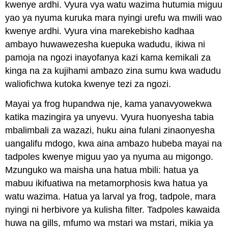
kwenye ardhi. Vyura vya watu wazima hutumia miguu
yao ya nyuma kuruka mara nyingi urefu wa mwili wao
kwenye ardhi. Vyura vina marekebisho kadhaa
ambayo huwawezesha kuepuka wadudu, ikiwa ni
pamoja na ngozi inayofanya kazi kama kemikali za
kinga na za kujihami ambazo zina sumu kwa wadudu
waliofichwa kutoka kwenye tezi za ngozi.
Mayai ya frog hupandwa nje, kama yanavyowekwa
katika mazingira ya unyevu. Vyura huonyesha tabia
mbalimbali za wazazi, huku aina fulani zinaonyesha
uangalifu mdogo, kwa aina ambazo hubeba mayai na
tadpoles kwenye miguu yao ya nyuma au migongo.
Mzunguko wa maisha una hatua mbili: hatua ya
mabuu ikifuatiwa na metamorphosis kwa hatua ya
watu wazima. Hatua ya larval ya frog, tadpole, mara
nyingi ni herbivore ya kulisha filter. Tadpoles kawaida
huwa na gills, mfumo wa mstari wa mstari, mikia ya