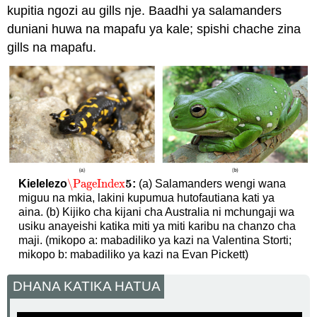
kupitia ngozi au gills nje. Baadhi ya salamanders
duniani huwa na mapafu ya kale; spishi chache zina
gills na mapafu.
5
\PageIndex
Kielelezo
:
(a) Salamanders wengi wana
\PageIndex
5
miguu na mkia, lakini kupumua hutofautiana kati ya
aina. (b) Kijiko cha kijani cha Australia ni mchungaji wa
usiku anayeishi katika miti ya miti karibu na chanzo cha
maji. (mikopo a: mabadiliko ya kazi na Valentina Storti;
mikopo b: mabadiliko ya kazi na Evan Pickett)
DHANA KATIKA HATUA