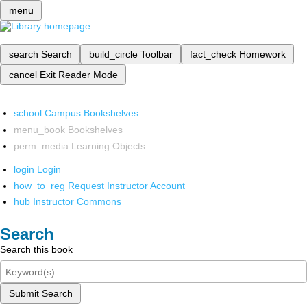
menu
search
Search
build_circle
Toolbar
fact_check
Homework
cancel
Exit Reader Mode
school
Campus Bookshelves
menu_book
Bookshelves
perm_media
Learning Objects
login
Login
how_to_reg
Request Instructor Account
hub
Instructor Commons
Search
Search this book
Submit Search