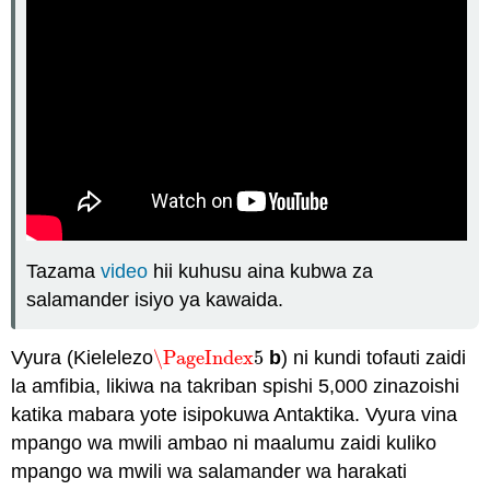
Tazama
video
hii kuhusu aina kubwa za
salamander isiyo ya kawaida.
Vyura (Kielelezo
\PageIndex
5
b
) ni kundi tofauti zaidi
\PageIndex
5
la amfibia, likiwa na takriban spishi 5,000 zinazoishi
katika mabara yote isipokuwa Antaktika. Vyura vina
mpango wa mwili ambao ni maalumu zaidi kuliko
mpango wa mwili wa salamander wa harakati