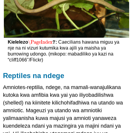
7
\PageIndex
Kielelezo
:
Caecilians hawana miguu ya
\PageIndex
7
nje na ni vizuri kutumika kwa ajili ya maisha ya
burrowing udongo. (mikopo: mabadiliko ya kazi na
“cliff1066"/Flickr)
Reptiles na ndege
Amniotes-reptilia, ndege, na mamali-wanajulikana
kutoka kwa amfibia kwa yai yao iliyobadilishwa
(shelled) na kiinitete kilichohifadhiwa na utando wa
amniotic. Mageuzi ya utando wa amniotiki
yalimaanisha kuwa majusi ya amnioti yanaweza
kuendeleza ndani ya mazingira ya majini ndani ya