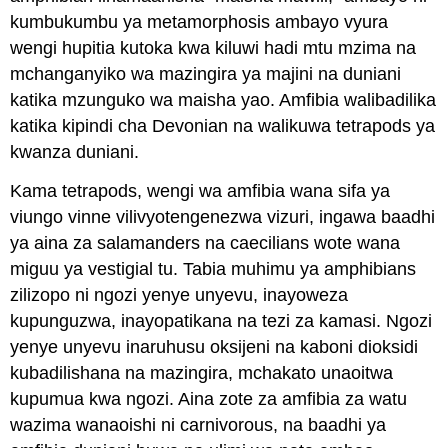
kumbukumbu ya metamorphosis ambayo vyura
wengi hupitia kutoka kwa kiluwi hadi mtu mzima na
mchanganyiko wa mazingira ya majini na duniani
katika mzunguko wa maisha yao. Amfibia walibadilika
katika kipindi cha Devonian na walikuwa tetrapods ya
kwanza duniani.
Kama tetrapods, wengi wa amfibia wana sifa ya
viungo vinne vilivyotengenezwa vizuri, ingawa baadhi
ya aina za salamanders na caecilians wote wana
miguu ya vestigial tu. Tabia muhimu ya amphibians
zilizopo ni ngozi yenye unyevu, inayoweza
kupunguzwa, inayopatikana na tezi za kamasi. Ngozi
yenye unyevu inaruhusu oksijeni na kaboni dioksidi
kubadilishana na mazingira, mchakato unaoitwa
kupumua kwa ngozi. Aina zote za amfibia za watu
wazima wanaoishi ni carnivorous, na baadhi ya