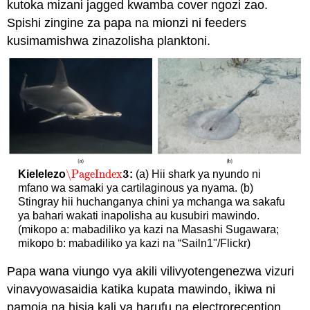
kutoka mizani jagged kwamba cover ngozi zao.
Spishi zingine za papa na mionzi ni feeders
kusimamishwa zinazolisha planktoni.
3
\PageIndex
Kielelezo
:
(a) Hii shark ya nyundo ni
\PageIndex
3
mfano wa samaki ya cartilaginous ya nyama. (b)
Stingray hii huchanganya chini ya mchanga wa sakafu
ya bahari wakati inapolisha au kusubiri mawindo.
(mikopo a: mabadiliko ya kazi na Masashi Sugawara;
mikopo b: mabadiliko ya kazi na “Sailn1"/Flickr)
Papa wana viungo vya akili vilivyotengenezwa vizuri
vinavyowasaidia katika kupata mawindo, ikiwa ni
pamoja na hisia kali ya harufu na electroreception,