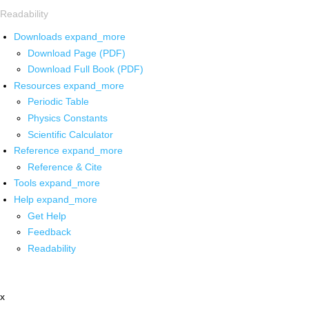
Readability
Downloads
expand_more
Download Page (PDF)
Download Full Book (PDF)
Resources
expand_more
Periodic Table
Physics Constants
Scientific Calculator
Reference
expand_more
Reference & Cite
Tools
expand_more
Help
expand_more
Get Help
Feedback
Readability
x