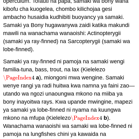
operculum. Tofauti na papa, samaki wa bony wana
kibofu cha kuogelea, chombo kilichojaa gesi
ambacho husaidia kudhibiti buoyancy ya samaki.
Samaki ya Bony hugawanywa zaidi katika makundi
mawili na wanachama wanaoishi: Actinopterygii
(samaki ya ray-finned) na Sarcopterygii (samaki wa
lobe-finned).
Samaki ya ray-finned ni pamoja na samaki wengi
familia-tuna, bass, trout, na lax (Kielelezo
\PageIndex
4
a
), miongoni mwa wengine. Samaki
\PageIndex
4
wenye rangi ya radi huitwa kwa namna ya faini zao—
utando wa ngozi unaoungwa mkono na miiba ya
bony inayoitwa rays. Kwa upande mwingine, mapezi
ya samaki ya lobe-finned ni nyama na kuungwa
mkono na mfupa (Kielelezo
\PageIndex
4
b
).
\PageIndex
4
Wanachama wanaoishi wa samaki wa lobe-finned ni
pamoja na lungfishes chini ya kawaida na