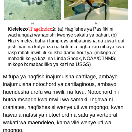
2
\PageIndex
Kielelezo
:
(a) Hagfishes ya Pasifiki ni
\PageIndex
2
wachunguzi wanaoishi kwenye sakafu ya bahari. (b)
Hizi vimelea bahari lampreys ambatanisha na ziwa trout
jeshi yao na kufyonza na kutumia lugha zao mbaya kwa
rasp mbali mwili ili kulisha damu trout ya. (mikopo a:
mabadiliko ya kazi na Linda Snook, NOAA/CBNMS;
mikopo b: mabadiliko ya kazi na USGS)
Mifupa ya hagfish inajumuisha cartilage, ambayo
inajumuisha notochord ya cartilaginous, ambayo
huendesha urefu wa mwili, na fuvu. Notochord hii
hutoa msaada kwa mwili wa samaki. Ingawa ni
craniates, hagfishes si wenye uti wa mgongo, kwani
hawana nafasi ya notochord na safu ya vertebral
wakati wa maendeleo, kama vile wenye uti wa
mgongo.