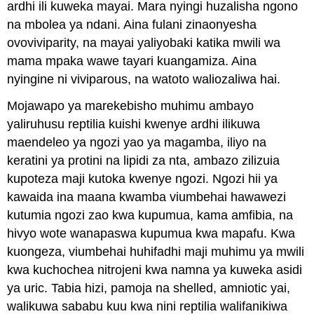
ardhi ili kuweka mayai. Mara nyingi huzalisha ngono
na mbolea ya ndani. Aina fulani zinaonyesha
ovoviviparity, na mayai yaliyobaki katika mwili wa
mama mpaka wawe tayari kuangamiza. Aina
nyingine ni viviparous, na watoto waliozaliwa hai.
Mojawapo ya marekebisho muhimu ambayo
yaliruhusu reptilia kuishi kwenye ardhi ilikuwa
maendeleo ya ngozi yao ya magamba, iliyo na
keratini ya protini na lipidi za nta, ambazo zilizuia
kupoteza maji kutoka kwenye ngozi. Ngozi hii ya
kawaida ina maana kwamba viumbehai hawawezi
kutumia ngozi zao kwa kupumua, kama amfibia, na
hivyo wote wanapaswa kupumua kwa mapafu. Kwa
kuongeza, viumbehai huhifadhi maji muhimu ya mwili
kwa kuchochea nitrojeni kwa namna ya kuweka asidi
ya uric. Tabia hizi, pamoja na shelled, amniotic yai,
walikuwa sababu kuu kwa nini reptilia walifanikiwa