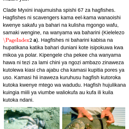
Clade Myxini inajumuisha spishi 67 za hagfishes.
Hagfishes ni scavengers kama eel-kama wanaoishi
kwenye sakafu ya bahari na kulisha mgongo wafu,
samaki wengine, na wanyama wa baharini (Kielelezo
\PageIndex
2
a
). Hagfishes ni baharini kabisa na
\PageIndex
2
hupatikana katika bahari duniani kote isipokuwa kwa
mikoa ya polar. Kipengele cha pekee cha wanyama
hawa ni tezi za lami chini ya ngozi ambazo zinaweza
kutolewa kiasi cha ajabu cha kamasi kupitia pores ya
uso. Kamasi hii inaweza kuruhusu hagfish kutoroka
kutoka kwenye mtego wa wadudu. Hagfish hujulikana
kuingia miili ya viumbe waliokufa au kufa ili kuila
kutoka ndani.