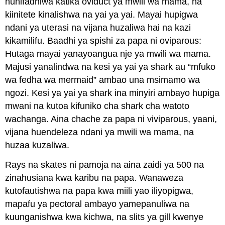
huhifadhiwa katika oviduct ya mwili wa mama, na
kiinitete kinalishwa na yai ya yai. Mayai hupigwa
ndani ya uterasi na vijana huzaliwa hai na kazi
kikamilifu. Baadhi ya spishi za papa ni oviparous:
Hutaga mayai yanayoangua nje ya mwili wa mama.
Majusi yanalindwa na kesi ya yai ya shark au “mfuko
wa fedha wa mermaid” ambao una msimamo wa
ngozi. Kesi ya yai ya shark ina minyiri ambayo hupiga
mwani na kutoa kifuniko cha shark cha watoto
wachanga. Aina chache za papa ni viviparous, yaani,
vijana huendeleza ndani ya mwili wa mama, na
huzaa kuzaliwa.
Rays na skates ni pamoja na aina zaidi ya 500 na
zinahusiana kwa karibu na papa. Wanaweza
kutofautishwa na papa kwa miili yao iliyopigwa,
mapafu ya pectoral ambayo yamepanuliwa na
kuunganishwa kwa kichwa, na slits ya gill kwenye