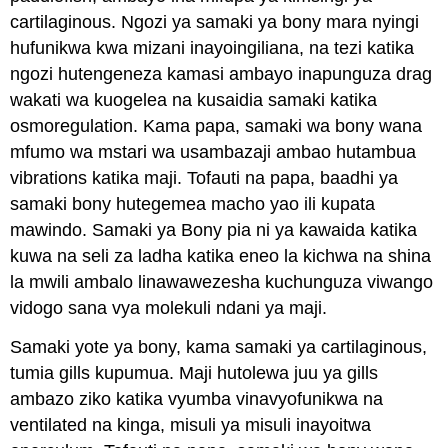
cartilaginous. Ngozi ya samaki ya bony mara nyingi
hufunikwa kwa mizani inayoingiliana, na tezi katika
ngozi hutengeneza kamasi ambayo inapunguza drag
wakati wa kuogelea na kusaidia samaki katika
osmoregulation. Kama papa, samaki wa bony wana
mfumo wa mstari wa usambazaji ambao hutambua
vibrations katika maji. Tofauti na papa, baadhi ya
samaki bony hutegemea macho yao ili kupata
mawindo. Samaki ya Bony pia ni ya kawaida katika
kuwa na seli za ladha katika eneo la kichwa na shina
la mwili ambalo linawawezesha kuchunguza viwango
vidogo sana vya molekuli ndani ya maji.
Samaki yote ya bony, kama samaki ya cartilaginous,
tumia gills kupumua. Maji hutolewa juu ya gills
ambazo ziko katika vyumba vinavyofunikwa na
ventilated na kinga, misuli ya misuli inayoitwa