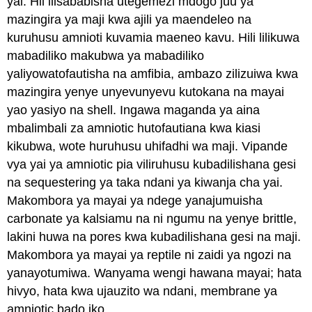
yai. Hii ilisababisha utegemezi mdogo juu ya
mazingira ya maji kwa ajili ya maendeleo na
kuruhusu amnioti kuvamia maeneo kavu. Hili lilikuwa
mabadiliko makubwa ya mabadiliko
yaliyowatofautisha na amfibia, ambazo zilizuiwa kwa
mazingira yenye unyevunyevu kutokana na mayai
yao yasiyo na shell. Ingawa maganda ya aina
mbalimbali za amniotic hutofautiana kwa kiasi
kikubwa, wote huruhusu uhifadhi wa maji. Vipande
vya yai ya amniotic pia viliruhusu kubadilishana gesi
na sequestering ya taka ndani ya kiwanja cha yai.
Makombora ya mayai ya ndege yanajumuisha
carbonate ya kalsiamu na ni ngumu na yenye brittle,
lakini huwa na pores kwa kubadilishana gesi na maji.
Makombora ya mayai ya reptile ni zaidi ya ngozi na
yanayotumiwa. Wanyama wengi hawana mayai; hata
hivyo, hata kwa ujauzito wa ndani, membrane ya
amniotic bado iko.