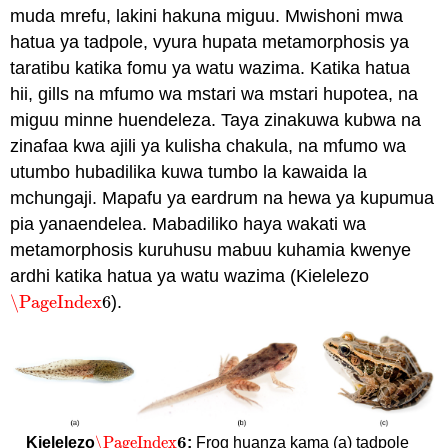
muda mrefu, lakini hakuna miguu. Mwishoni mwa
hatua ya tadpole, vyura hupata metamorphosis ya
taratibu katika fomu ya watu wazima. Katika hatua
hii, gills na mfumo wa mstari wa mstari hupotea, na
miguu minne huendeleza. Taya zinakuwa kubwa na
zinafaa kwa ajili ya kulisha chakula, na mfumo wa
utumbo hubadilika kuwa tumbo la kawaida la
mchungaji. Mapafu ya eardrum na hewa ya kupumua
pia yanaendelea. Mabadiliko haya wakati wa
metamorphosis kuruhusu mabuu kuhamia kwenye
ardhi katika hatua ya watu wazima (Kielelezo
\PageIndex
6
).
\PageIndex
6
6
\PageIndex
Kielelezo
:
Frog huanza kama (a) tadpole
\PageIndex
6