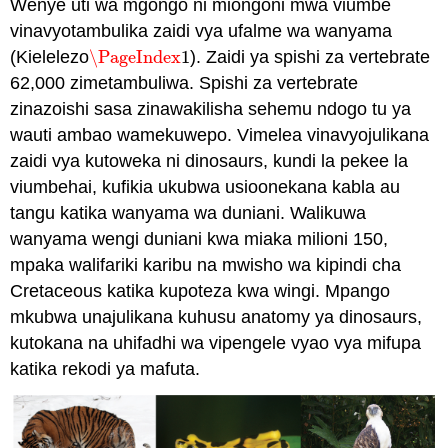
Wenye uti wa mgongo ni miongoni mwa viumbe
vinavyotambulika zaidi vya ufalme wa wanyama
(Kielelezo
\PageIndex
1
). Zaidi ya spishi za vertebrate
\PageIndex
1
62,000 zimetambuliwa. Spishi za vertebrate
zinazoishi sasa zinawakilisha sehemu ndogo tu ya
wauti ambao wamekuwepo. Vimelea vinavyojulikana
zaidi vya kutoweka ni dinosaurs, kundi la pekee la
viumbehai, kufikia ukubwa usioonekana kabla au
tangu katika wanyama wa duniani. Walikuwa
wanyama wengi duniani kwa miaka milioni 150,
mpaka walifariki karibu na mwisho wa kipindi cha
Cretaceous katika kupoteza kwa wingi. Mpango
mkubwa unajulikana kuhusu anatomy ya dinosaurs,
kutokana na uhifadhi wa vipengele vyao vya mifupa
katika rekodi ya mafuta.