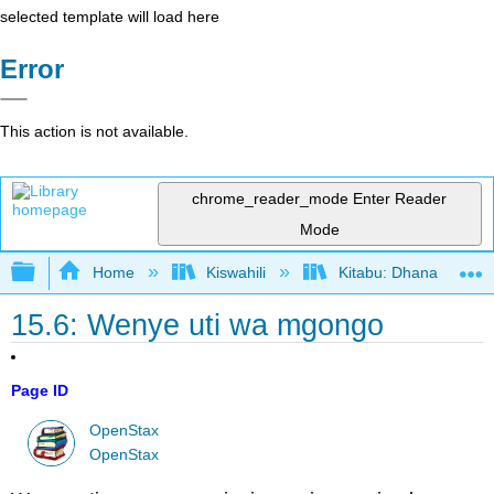
selected template will load here
Error
This action is not available.
chrome_reader_mode
Enter Reader
Mode
Expand/collapse global hierarchy
Home
Kiswahili
Kitabu: Dhana katika 
15.6: Wenye uti wa mgongo
Page ID
OpenStax
OpenStax