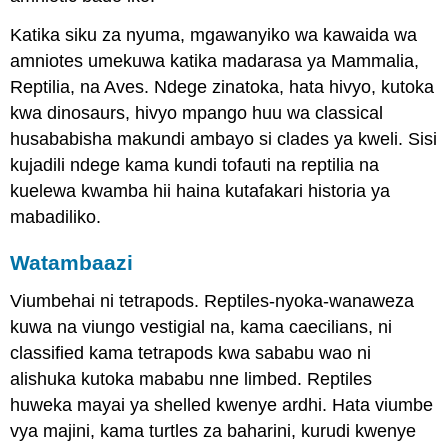
Katika siku za nyuma, mgawanyiko wa kawaida wa
amniotes umekuwa katika madarasa ya Mammalia,
Reptilia, na Aves. Ndege zinatoka, hata hivyo, kutoka
kwa dinosaurs, hivyo mpango huu wa classical
husababisha makundi ambayo si clades ya kweli. Sisi
kujadili ndege kama kundi tofauti na reptilia na
kuelewa kwamba hii haina kutafakari historia ya
mabadiliko.
Watambaazi
Viumbehai ni tetrapods. Reptiles-nyoka-wanaweza
kuwa na viungo vestigial na, kama caecilians, ni
classified kama tetrapods kwa sababu wao ni
alishuka kutoka mababu nne limbed. Reptiles
huweka mayai ya shelled kwenye ardhi. Hata viumbe
vya majini, kama turtles za baharini, kurudi kwenye