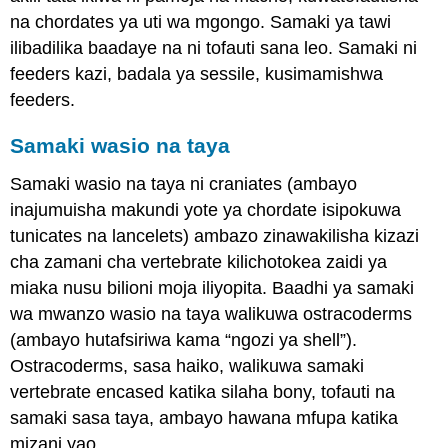
na chordates ya uti wa mgongo. Samaki ya tawi
ilibadilika baadaye na ni tofauti sana leo. Samaki ni
feeders kazi, badala ya sessile, kusimamishwa
feeders.
Samaki wasio na taya
Samaki wasio na taya ni craniates (ambayo
inajumuisha makundi yote ya chordate isipokuwa
tunicates na lancelets) ambazo zinawakilisha kizazi
cha zamani cha vertebrate kilichotokea zaidi ya
miaka nusu bilioni moja iliyopita. Baadhi ya samaki
wa mwanzo wasio na taya walikuwa ostracoderms
(ambayo hutafsiriwa kama “ngozi ya shell”).
Ostracoderms, sasa haiko, walikuwa samaki
vertebrate encased katika silaha bony, tofauti na
samaki sasa taya, ambayo hawana mfupa katika
mizani yao.