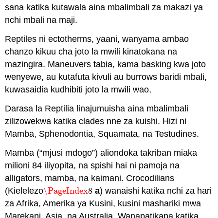
sana katika kutawala aina mbalimbali za makazi ya
nchi mbali na maji.
Reptiles ni ectotherms, yaani, wanyama ambao
chanzo kikuu cha joto la mwili kinatokana na
mazingira. Maneuvers tabia, kama basking kwa joto
wenyewe, au kutafuta kivuli au burrows baridi mbali,
kuwasaidia kudhibiti joto la mwili wao,
Darasa la Reptilia linajumuisha aina mbalimbali
zilizowekwa katika clades nne za kuishi. Hizi ni
Mamba, Sphenodontia, Squamata, na Testudines.
Mamba (“mjusi mdogo”) aliondoka takriban miaka
milioni 84 iliyopita, na spishi hai ni pamoja na
alligators, mamba, na kaimani. Crocodilians
(Kielelezo
\PageIndex
8
a
) wanaishi katika nchi za hari
\PageIndex
8
za Afrika, Amerika ya Kusini, kusini mashariki mwa
Marekani, Asia, na Australia. Wanapatikana katika