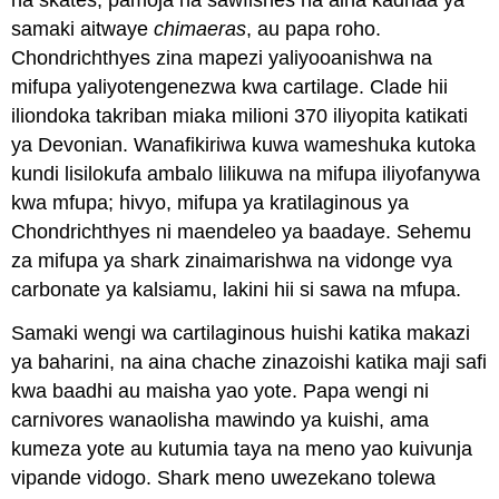
samaki aitwaye
chimaeras
, au papa roho.
Chondrichthyes zina mapezi yaliyooanishwa na
mifupa yaliyotengenezwa kwa cartilage. Clade hii
iliondoka takriban miaka milioni 370 iliyopita katikati
ya Devonian. Wanafikiriwa kuwa wameshuka kutoka
kundi lisilokufa ambalo lilikuwa na mifupa iliyofanywa
kwa mfupa; hivyo, mifupa ya kratilaginous ya
Chondrichthyes ni maendeleo ya baadaye. Sehemu
za mifupa ya shark zinaimarishwa na vidonge vya
carbonate ya kalsiamu, lakini hii si sawa na mfupa.
Samaki wengi wa cartilaginous huishi katika makazi
ya baharini, na aina chache zinazoishi katika maji safi
kwa baadhi au maisha yao yote. Papa wengi ni
carnivores wanaolisha mawindo ya kuishi, ama
kumeza yote au kutumia taya na meno yao kuivunja
vipande vidogo. Shark meno uwezekano tolewa