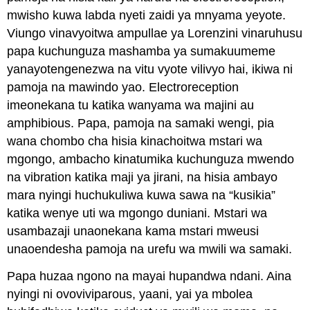
mwisho kuwa labda nyeti zaidi ya mnyama yeyote.
Viungo vinavyoitwa ampullae ya Lorenzini vinaruhusu
papa kuchunguza mashamba ya sumakuumeme
yanayotengenezwa na vitu vyote vilivyo hai, ikiwa ni
pamoja na mawindo yao. Electroreception
imeonekana tu katika wanyama wa majini au
amphibious. Papa, pamoja na samaki wengi, pia
wana chombo cha hisia kinachoitwa mstari wa
mgongo, ambacho kinatumika kuchunguza mwendo
na vibration katika maji ya jirani, na hisia ambayo
mara nyingi huchukuliwa kuwa sawa na “kusikia”
katika wenye uti wa mgongo duniani. Mstari wa
usambazaji unaonekana kama mstari mweusi
unaoendesha pamoja na urefu wa mwili wa samaki.
Papa huzaa ngono na mayai hupandwa ndani. Aina
nyingi ni ovoviviparous, yaani, yai ya mbolea