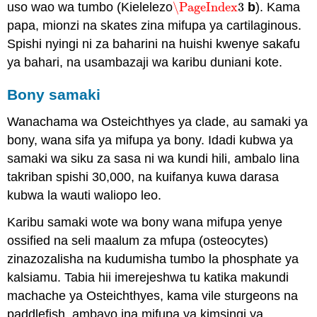
uso wao wa tumbo (Kielelezo
\PageIndex
3
b
). Kama
\PageIndex
3
papa, mionzi na skates zina mifupa ya cartilaginous.
Spishi nyingi ni za baharini na huishi kwenye sakafu
ya bahari, na usambazaji wa karibu duniani kote.
Bony samaki
Wanachama wa Osteichthyes ya clade, au samaki ya
bony, wana sifa ya mifupa ya bony. Idadi kubwa ya
samaki wa siku za sasa ni wa kundi hili, ambalo lina
takriban spishi 30,000, na kuifanya kuwa darasa
kubwa la wauti waliopo leo.
Karibu samaki wote wa bony wana mifupa yenye
ossified na seli maalum za mfupa (osteocytes)
zinazozalisha na kudumisha tumbo la phosphate ya
kalsiamu. Tabia hii imerejeshwa tu katika makundi
machache ya Osteichthyes, kama vile sturgeons na
paddlefish, ambayo ina mifupa ya kimsingi ya