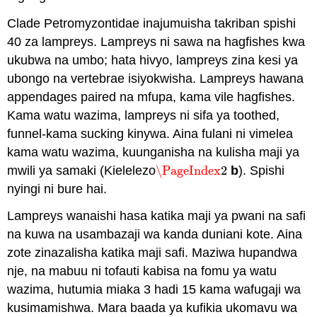
Clade Petromyzontidae inajumuisha takriban spishi
40 za lampreys. Lampreys ni sawa na hagfishes kwa
ukubwa na umbo; hata hivyo, lampreys zina kesi ya
ubongo na vertebrae isiyokwisha. Lampreys hawana
appendages paired na mfupa, kama vile hagfishes.
Kama watu wazima, lampreys ni sifa ya toothed,
funnel-kama sucking kinywa. Aina fulani ni vimelea
kama watu wazima, kuunganisha na kulisha maji ya
mwili ya samaki (Kielelezo
\PageIndex
2
b
). Spishi
\PageIndex
2
nyingi ni bure hai.
Lampreys wanaishi hasa katika maji ya pwani na safi
na kuwa na usambazaji wa kanda duniani kote. Aina
zote zinazalisha katika maji safi. Maziwa hupandwa
nje, na mabuu ni tofauti kabisa na fomu ya watu
wazima, hutumia miaka 3 hadi 15 kama wafugaji wa
kusimamishwa. Mara baada ya kufikia ukomavu wa