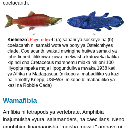
coelacanth.
4
\PageIndex
Kielelezo
:
(a) sahani ya sockeye na (b)
\PageIndex
4
coelacanth ni samaki wote wa bony ya Osteichthyes
clade. Coelacanth, wakati mwingine huitwa samaki ya
lobe-finned, ilifikiriwa kuwa imekwisha kutoweka katika
kipindi cha Cretaceous marehemu miaka milioni 100
iliyopita mpaka moja ilipogunduliwa mwaka 1938 kati
ya Afrika na Madagascar. (mikopo a: mabadiliko ya kazi
na Timothy Knepp, USFWS; mikopo b: mabadiliko ya
kazi na Robbie Cada)
Wamafibia
Amfibia ni tetrapods ya vertebrate. Amphibia
inajumuisha vyura, salamanders, na caecilians. Neno
amphibian linamaanisha “maisha mawili,” ambayo ni