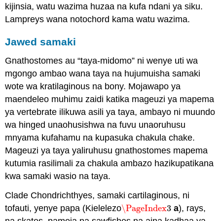
kijinsia, watu wazima huzaa na kufa ndani ya siku.
Lampreys wana notochord kama watu wazima.
Jawed samaki
Gnathostomes au “taya-midomo” ni wenye uti wa
mgongo ambao wana taya na hujumuisha samaki
wote wa kratilaginous na bony. Mojawapo ya
maendeleo muhimu zaidi katika mageuzi ya mapema
ya vertebrate ilikuwa asili ya taya, ambayo ni muundo
wa hinged unaohusishwa na fuvu unaoruhusu
mnyama kufahamu na kupasuka chakula chake.
Mageuzi ya taya yaliruhusu gnathostomes mapema
kutumia rasilimali za chakula ambazo hazikupatikana
kwa samaki wasio na taya.
Clade Chondrichthyes, samaki cartilaginous, ni
tofauti, yenye papa (Kielelezo
\PageIndex
3
a
), rays,
\PageIndex
3
na skates, pamoja na sawfishes na aina kadhaa ya