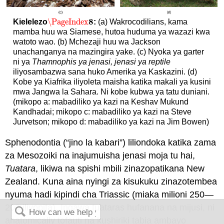
8
\PageIndex
Kielelezo
:
(a) Wakrocodilians, kama
\PageIndex
8
mamba huu wa Siamese, hutoa huduma ya wazazi kwa
watoto wao. (b) Mchezaji huu wa Jackson
unachanganya na mazingira yake. (c) Nyoka ya garter
ni ya
Thamnophis ya jenasi, jenasi ya reptile
iliyosambazwa sana huko Amerika ya Kaskazini. (d)
Kobe ya Kiafrika iliyoleta maisha katika makali ya kusini
mwa Jangwa la Sahara. Ni kobe kubwa ya tatu duniani.
(mikopo a: mabadiliko ya kazi na Keshav Mukund
Kandhadai; mikopo c: mabadiliko ya kazi na Steve
Jurvetson; mikopo d: mabadiliko ya kazi na Jim Bowen)
Sphenodontia (“jino la kabari”) liliondoka katika zama
za Mesozoiki na inajumuisha jenasi moja tu hai,
Tuatara
, likiwa na spishi mbili zinazopatikana New
Zealand. Kuna aina nyingi za kisukuku zinazotembea
nyuma hadi kipindi cha Triassic (miaka milioni 250—
200 iliyopita). Ingawa tuataras hufanana na mijusi, ni
anatomically tofauti na kushiriki tabia ambayo