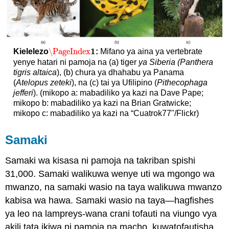
1
\PageIndex
Kielelezo
:
Mifano ya aina ya vertebrate
\PageIndex
1
yenye hatari ni pamoja na (a) tiger
ya Siberia (Panthera
tigris altaica
), (b) chura ya dhahabu ya Panama
(
Atelopus zeteki
), na (c) tai ya Ufilipino (
Pithecophaga
jefferi
). (mikopo a: mabadiliko ya kazi na Dave Pape;
mikopo b: mabadiliko ya kazi na Brian Gratwicke;
mikopo c: mabadiliko ya kazi na “Cuatrok77"/Flickr)
Samaki
Samaki wa kisasa ni pamoja na takriban spishi
31,000. Samaki walikuwa wenye uti wa mgongo wa
mwanzo, na samaki wasio na taya walikuwa mwanzo
kabisa wa hawa. Samaki wasio na taya—hagfishes
ya leo na lampreys-wana crani tofauti na viungo vya
akili tata ikiwa ni pamoja na macho, kuwatofautisha