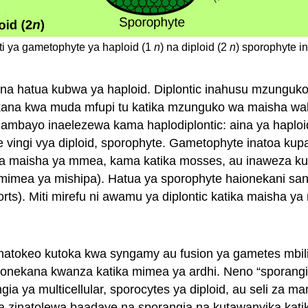
ti ya gametophyte ya haploid (1
n
) na diploid (2
n
) sporophyte i
 hatua kubwa ya haploid. Diplontic inahusu mzunguko 
kana kwa muda mfupi tu katika mzunguko wa maisha waka
ambayo inaelezewa kama haplodiplontic: aina ya haploid
vingi vya diploid, sporophyte. Gametophyte inatoa kupa
 maisha ya mmea, kama katika mosses, au inaweza kut
 mimea ya mishipa). Hatua ya sporophyte haionekani san
ts). Miti mirefu ni awamu ya diplontic katika maisha ya
matokeo kutoka kwa syngamy au fusion ya gametes mbili
ionekana kwanza katika mimea ya ardhi. Neno “sporangi
a ya multicellular, sporocytes ya diploid, au seli za m
a zinatolewa baadaye na sporangia na kutawanyika katika