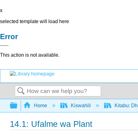
x
selected template will load here
Error
This action is not available.
Search
Expand/collapse global hierarchy
Home
Kiswahili
Kitabu: Dh
14.1: Ufalme wa Plant