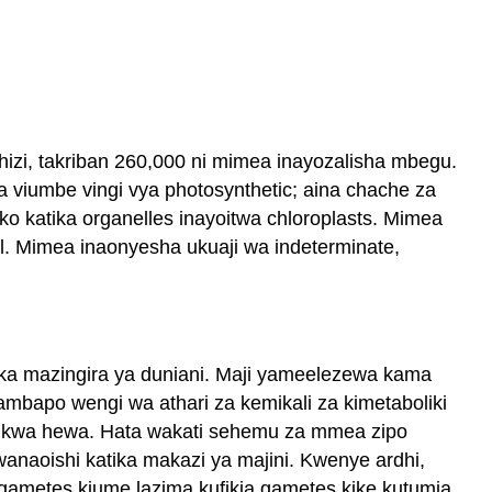
hizi, takriban 260,000 ni mimea inayozalisha mbegu.
iumbe vingi vya photosynthetic; aina chache za
o katika organelles inayoitwa chloroplasts. Mimea
ual. Mimea inaonyesha ukuaji wa indeterminate,
a mazingira ya duniani. Maji yameelezewa kama
mbapo wengi wa athari za kemikali za kimetaboliki
azi kwa hewa. Hata wakati sehemu za mmea zipo
naoishi katika makazi ya majini. Kwenye ardhi,
gametes kiume lazima kufikia gametes kike kutumia