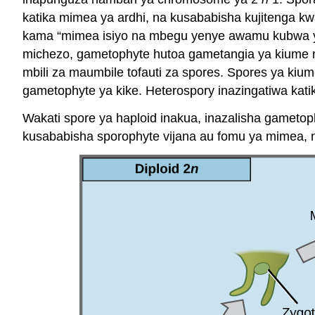
katika mimea ya ardhi, na kusababisha kujitenga kw
kama “mimea isiyo na mbegu yenye awamu kubwa ya
michezo, gametophyte hutoa gametangia ya kiume 
mbili za maumbile tofauti za spores. Spores ya k
gametophyte ya kike. Heterospory inazingatiwa ka
Wakati spore ya haploid inakua, inazalisha gametop
kusababisha sporophyte vijana au fomu ya mimea, 