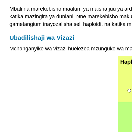
Mbali na marekebisho maalum ya maisha juu ya ard
katika mazingira ya duniani. Nne marekebisho mak
gametangium inayozalisha seli haploidi, na katika mi
Ubadilishaji wa Vizazi
Mchanganyiko wa vizazi huelezea mzunguko wa maish