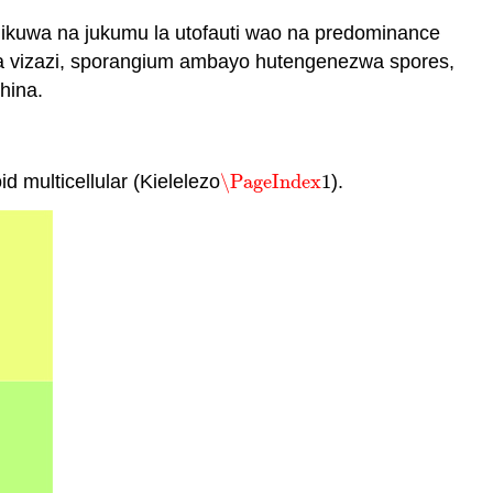
ikuwa na jukumu la utofauti wao na predominance
ya vizazi, sporangium ambayo hutengenezwa spores,
hina.
multicellular (Kielelezo
\PageIndex
1
).
\PageIndex
1