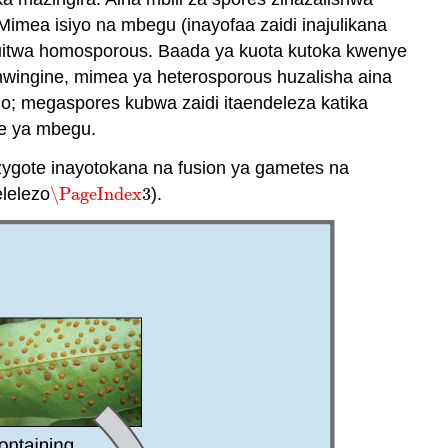
Mimea isiyo na mbegu (inayofaa zaidi inajulikana
uitwa homosporous. Baada ya kuota kutoka kwenye
ingine, mimea ya heterosporous huzalisha aina
o; megaspores kubwa zaidi itaendeleza katika
te ya mbegu.
 zygote inayotokana na fusion ya gametes na
lelezo
\PageIndex
3
).
\PageIndex
3