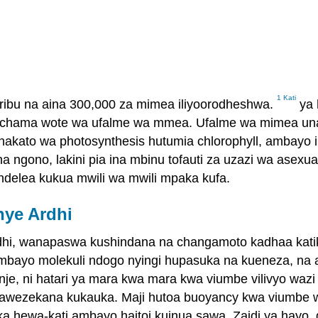
1 Kati
aribu na aina 300,000 za mimea iliyoorodheshwa.
ya 
achama wote wa ufalme wa mmea. Ufalme wa mimea una v
kato wa photosynthesis hutumia chlorophyll, ambayo ik
sha ngono, lakini pia ina mbinu tofauti za uzazi wa asex
ndelea kukua mwili wa mwili mpaka kufa.
nye Ardhi
hi, wanapaswa kushindana na changamoto kadhaa katik
mbayo molekuli ndogo nyingi hupasuka na kueneza, na a
 nje, ni hatari ya mara kwa mara kwa viumbe vilivyo w
nawezekana kukauka. Maji hutoa buoyancy kwa viumbe wa
a hewa-kati ambayo haitoi kuinua sawa. Zaidi ya hayo, 