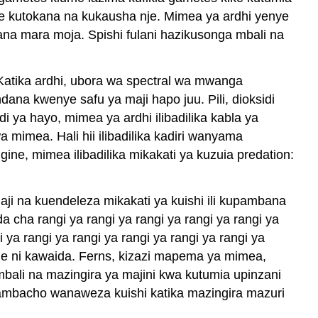
e kutokana na kukausha nje. Mimea ya ardhi yenye
kana mara moja. Spishi fulani hazikusonga mbali na
 Katika ardhi, ubora wa spectral wa mwanga
dana kwenye safu ya maji hapo juu. Pili, dioksidi
i ya hayo, mimea ya ardhi ilibadilika kabla ya
mimea. Hali hii ilibadilika kadiri wanyama
gine, mimea ilibadilika mikakati ya kuzuia predation:
i na kuendeleza mikakati ya kuishi ili kupambana
cha rangi ya rangi ya rangi ya rangi ya rangi ya
i ya rangi ya rangi ya rangi ya rangi ya rangi ya
me ni kawaida. Ferns, kizazi mapema ya mimea,
mbali na mazingira ya majini kwa kutumia upinzani
 ambacho wanaweza kuishi katika mazingira mazuri