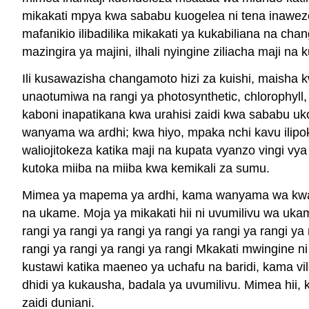
mikakati mpya kwa sababu kuogelea ni tena inawez
mafanikio ilibadilika mikakati ya kukabiliana na ch
mazingira ya majini, ilhali nyingine ziliacha maji n
Ili kusawazisha changamoto hizi za kuishi, maisha 
unaotumiwa na rangi ya photosynthetic, chlorophyll, 
kaboni inapatikana kwa urahisi zaidi kwa sababu uko
wanyama wa ardhi; kwa hiyo, mpaka nchi kavu ilipok
waliojitokeza katika maji na kupata vyanzo vingi vya
kutoka miiba na miiba kwa kemikali za sumu.
Mimea ya mapema ya ardhi, kama wanyama wa kwanza
na ukame. Moja ya mikakati hii ni uvumilivu wa uka
rangi ya rangi ya rangi ya rangi ya rangi ya rangi ya 
rangi ya rangi ya rangi ya rangi Mkakati mwingine
kustawi katika maeneo ya uchafu na baridi, kama vil
dhidi ya kukausha, badala ya uvumilivu. Mimea hi
zaidi duniani.