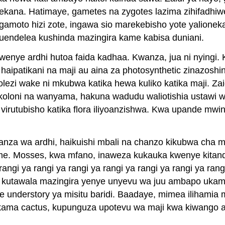
ekana. Hatimaye, gametes na zygotes lazima zihifadhiw
angamoto hizi zote, ingawa sio marekebisho yote yalione
a kuendelea kushinda mazingira kame kabisa duniani.
kwenye ardhi hutoa faida kadhaa. Kwanza, jua ni nyingi.
haipatikani na maji au aina za photosynthetic zinazoshin
lezi wake ni mkubwa katika hewa kuliko katika maji. Zaid
oloni na wanyama, hakuna wadudu waliotishia ustawi wa 
 virutubisho katika flora iliyoanzishwa. Kwa upande mwin
 wa ardhi, haikuishi mbali na chanzo kikubwa cha maj
me. Mosses, kwa mfano, inaweza kukauka kwenye kitanda 
rangi ya rangi ya rangi ya rangi ya rangi ya rangi ya rang
 ni kutawala mazingira yenye unyevu wa juu ambapo uka
e understory ya misitu baridi. Baadaye, mimea ilihamia 
i, kama cactus, kupunguza upotevu wa maji kwa kiwango