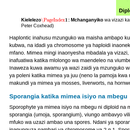
1
\PageIndex
Kielelezo
: Mchanganyiko
wa vizazi ka
\PageIndex
1
Peter Coxhead)
Haplontic inahusu mzunguko wa maisha ambapo kuna
kubwa, na idadi ya chromosome ya haploidi inaone
mfano. Mimea mingi inaonyesha mbadala ya vizazi, 
inafuatiwa katika mlolongo wa maendeleo na viumbe 
Inaweza kuwa awamu ya wazi zaidi ya mzunguko wa
ya poleni katika mimea ya juu (neno la pamoja kwa
makundi ya mimea ya mosses, liverworts, na hornwor
Sporangia katika mimea isiyo na mbegu
Sporophyte ya mimea isiyo na mbegu ni diploid na 
sporangia (umoja, sporangium), viungo ambavyo vil
mfuko wa uzazi ambao una spores. Ndani ya sporangi
inapunguza nambari ya chromosome ya 2
n
1. Spor