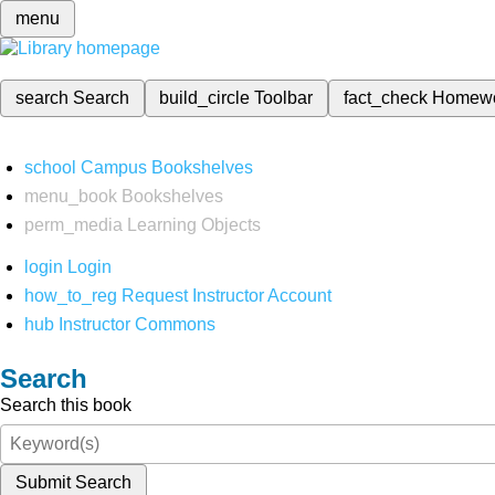
menu
search
Search
build_circle
Toolbar
fact_check
Homew
school
Campus Bookshelves
menu_book
Bookshelves
perm_media
Learning Objects
login
Login
how_to_reg
Request Instructor Account
hub
Instructor Commons
Search
Search this book
Submit Search