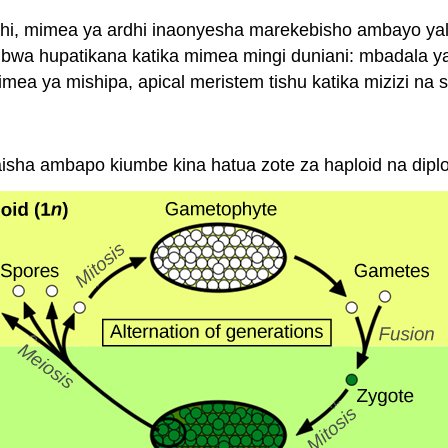
hi, mimea ya ardhi inaonyesha marekebisho ambayo yal
ubwa hupatikana katika mimea mingi duniani: mbadala 
mea ya mishipa, apical meristem tishu katika mizizi na s
a ambapo kiumbe kina hatua zote za haploid na diploid 