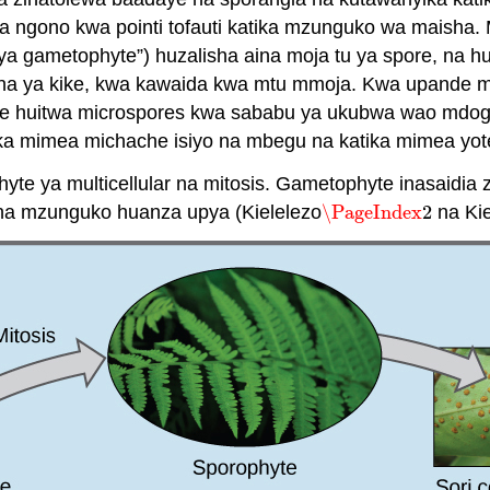
a ngono kwa pointi tofauti katika mzunguko wa maisha. 
 gametophyte”) huzalisha aina moja tu ya spore, na h
na ya kike, kwa kawaida kwa mtu mmoja. Kwa upande mw
iume huitwa microspores kwa sababu ya ukubwa wao mdog
tika mimea michache isiyo na mbegu na katika mimea yo
hyte ya multicellular na mitosis. Gametophyte inasaidia
na mzunguko huanza upya (Kielelezo
\PageIndex
2
na Kie
\PageIndex
2