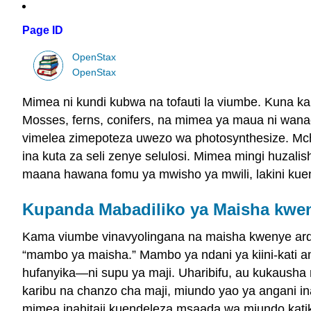
Page ID
OpenStax
OpenStax
Mimea ni kundi kubwa na tofauti la viumbe. Kuna k
Mosses, ferns, conifers, na mimea ya maua ni wan
vimelea zimepoteza uwezo wa photosynthesize. Mcha
ina kuta za seli zenye selulosi. Mimea mingi huzali
maana hawana fomu ya mwisho ya mwili, lakini kue
Kupanda Mabadiliko ya Maisha kwe
Kama viumbe vinavyolingana na maisha kwenye ard
“mambo ya maisha.” Mambo ya ndani ya kiini-kati a
hufanyika—ni supu ya maji. Uharibifu, au kukausha
karibu na chanzo cha maji, miundo yao ya angani i
mimea inahitaji kuendeleza msaada wa miundo katik