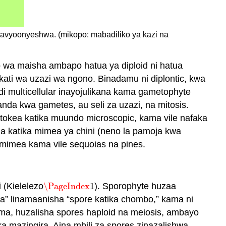
navyoonyeshwa. (mikopo: mabadiliko ya kazi na
wa maisha ambapo hatua ya diploid ni hatua
ti wa uzazi wa ngono. Binadamu ni diplontic, kwa
i multicellular inayojulikana kama gametophyte
nda kwa gametes, au seli za uzazi, na mitosis.
okea katika muundo microscopic, kama vile nafaka
a katika mimea ya chini (neno la pamoja kwa
 mimea kama vile sequoias na pines.
 (Kielelezo
\PageIndex
1
). Sporophyte huzaa
\PageIndex
1
a” linamaanisha “spore katika chombo,” kama ni
ama, huzalisha spores haploid na meiosis, ambayo
 mazingira. Aina mbili za spores zinazalishwa