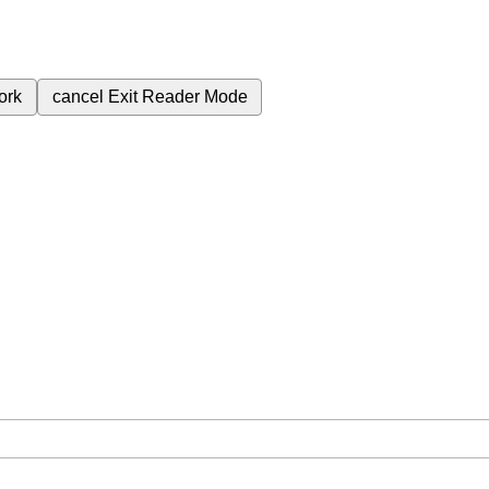
ork
cancel
Exit Reader Mode