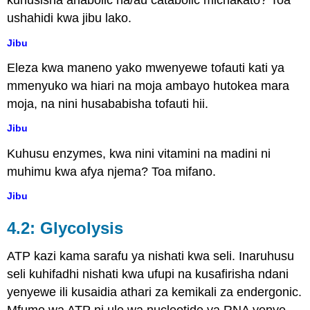
kuhusisha anabolic na/au catabolic michakato? Toa
ushahidi kwa jibu lako.
Jibu
Eleza kwa maneno yako mwenyewe tofauti kati ya
mmenyuko wa hiari na moja ambayo hutokea mara
moja, na nini husababisha tofauti hii.
Jibu
Kuhusu enzymes, kwa nini vitamini na madini ni
muhimu kwa afya njema? Toa mifano.
Jibu
4.2: Glycolysis
ATP kazi kama sarafu ya nishati kwa seli. Inaruhusu
seli kuhifadhi nishati kwa ufupi na kusafirisha ndani
yenyewe ili kusaidia athari za kemikali za endergonic.
Mfumo wa ATP ni ule wa nucleotide ya RNA yenye