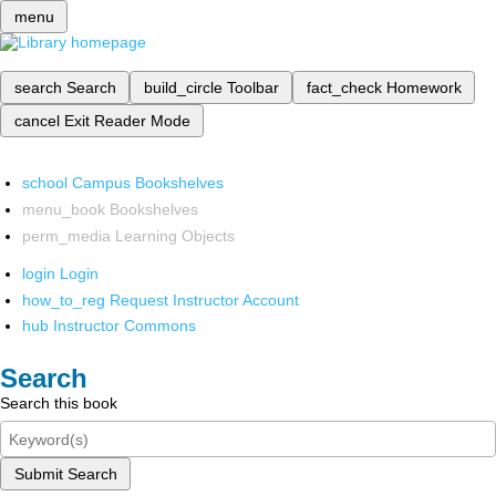
menu
search
Search
build_circle
Toolbar
fact_check
Homework
cancel
Exit Reader Mode
school
Campus Bookshelves
menu_book
Bookshelves
perm_media
Learning Objects
login
Login
how_to_reg
Request Instructor Account
hub
Instructor Commons
Search
Search this book
Submit Search