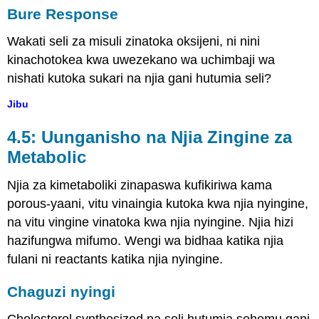
Bure Response
Wakati seli za misuli zinatoka oksijeni, ni nini
kinachotokea kwa uwezekano wa uchimbaji wa
nishati kutoka sukari na njia gani hutumia seli?
Jibu
4.5: Uunganisho na Njia Zingine za
Metabolic
Njia za kimetaboliki zinapaswa kufikiriwa kama
porous-yaani, vitu vinaingia kutoka kwa njia nyingine,
na vitu vingine vinatoka kwa njia nyingine. Njia hizi
hazifungwa mifumo. Wengi wa bidhaa katika njia
fulani ni reactants katika njia nyingine.
Chaguzi nyingi
Cholesterol synthesized na seli hutumia sehemu gani