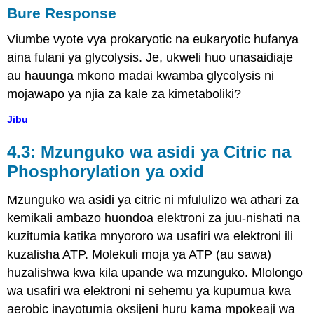
Bure Response
Viumbe vyote vya prokaryotic na eukaryotic hufanya
aina fulani ya glycolysis. Je, ukweli huo unasaidiaje
au hauunga mkono madai kwamba glycolysis ni
mojawapo ya njia za kale za kimetaboliki?
Jibu
4.3: Mzunguko wa asidi ya Citric na
Phosphorylation ya oxid
Mzunguko wa asidi ya citric ni mfululizo wa athari za
kemikali ambazo huondoa elektroni za juu-nishati na
kuzitumia katika mnyororo wa usafiri wa elektroni ili
kuzalisha ATP. Molekuli moja ya ATP (au sawa)
huzalishwa kwa kila upande wa mzunguko. Mlolongo
wa usafiri wa elektroni ni sehemu ya kupumua kwa
aerobic inayotumia oksijeni huru kama mpokeaji wa