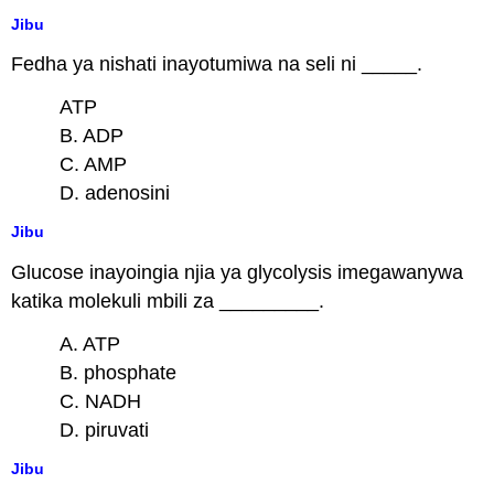
Jibu
Fedha ya nishati inayotumiwa na seli ni _____.
ATP
B. ADP
C. AMP
D. adenosini
Jibu
Glucose inayoingia njia ya glycolysis imegawanywa
katika molekuli mbili za _________.
A. ATP
B. phosphate
C. NADH
D. piruvati
Jibu