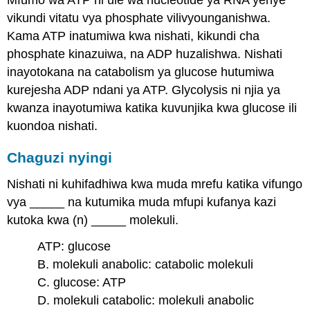
vikundi vitatu vya phosphate vilivyounganishwa.
Kama ATP inatumiwa kwa nishati, kikundi cha
phosphate kinazuiwa, na ADP huzalishwa. Nishati
inayotokana na catabolism ya glucose hutumiwa
kurejesha ADP ndani ya ATP. Glycolysis ni njia ya
kwanza inayotumiwa katika kuvunjika kwa glucose ili
kuondoa nishati.
Chaguzi nyingi
Nishati ni kuhifadhiwa kwa muda mrefu katika vifungo
vya _____ na kutumika muda mfupi kufanya kazi
kutoka kwa (n) _____ molekuli.
ATP: glucose
B. molekuli anabolic: catabolic molekuli
C. glucose: ATP
D. molekuli catabolic: molekuli anabolic