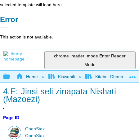
selected template will load here
Error
This action is not available.
chrome_reader_mode
Enter Reader
Mode
Expand/collapse global hierarchy
Home
Kiswahili
Kitabu: Dhana katika 
4.E: Jinsi seli zinapata Nishati
(Mazoezi)
Page ID
OpenStax
OpenStax