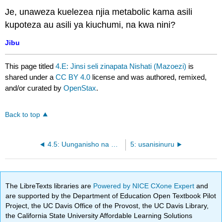
Je, unaweza kuelezea njia metabolic kama asili
kupoteza au asili ya kiuchumi, na kwa nini?
Jibu
This page titled
4.E: Jinsi seli zinapata Nishati (Mazoezi)
is
shared under a
CC BY 4.0
license and was authored, remixed,
and/or curated by
OpenStax
.
Back to top
4.5: Uunganisho na Njia Zingine za Metabolic
5: usanisinuru
The LibreTexts libraries are
Powered by NICE CXone Expert
and
are supported by the Department of Education Open Textbook Pilot
Project, the UC Davis Office of the Provost, the UC Davis Library,
the California State University Affordable Learning Solutions