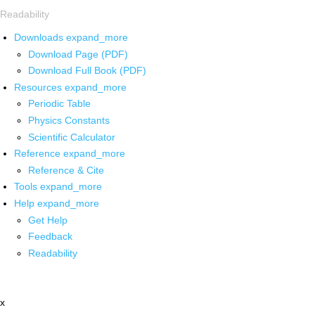
Readability
Downloads
expand_more
Download Page (PDF)
Download Full Book (PDF)
Resources
expand_more
Periodic Table
Physics Constants
Scientific Calculator
Reference
expand_more
Reference & Cite
Tools
expand_more
Help
expand_more
Get Help
Feedback
Readability
x