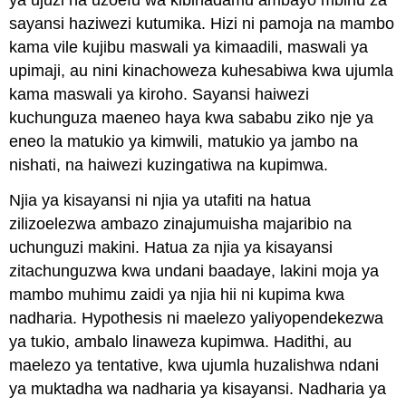
sayansi haziwezi kutumika. Hizi ni pamoja na mambo
kama vile kujibu maswali ya kimaadili, maswali ya
upimaji, au nini kinachoweza kuhesabiwa kwa ujumla
kama maswali ya kiroho. Sayansi haiwezi
kuchunguza maeneo haya kwa sababu ziko nje ya
eneo la matukio ya kimwili, matukio ya jambo na
nishati, na haiwezi kuzingatiwa na kupimwa.
Njia ya kisayansi ni njia ya utafiti na hatua
zilizoelezwa ambazo zinajumuisha majaribio na
uchunguzi makini. Hatua za njia ya kisayansi
zitachunguzwa kwa undani baadaye, lakini moja ya
mambo muhimu zaidi ya njia hii ni kupima kwa
nadharia. Hypothesis ni maelezo yaliyopendekezwa
ya tukio, ambalo linaweza kupimwa. Hadithi, au
maelezo ya tentative, kwa ujumla huzalishwa ndani
ya muktadha wa nadharia ya kisayansi. Nadharia ya