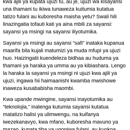
kwa ajili ya kupata ujuzi tu, au je, ujuzi wa kisayansi
una thamani tu ikiwa tunaweza kuitumia kutatua
tatizo fulani au kuboresha maisha yetu? Swali hili
linazingatia tofauti kati ya aina mbili za sayansi:
sayansi ya msingi na sayansi iliyotumika.
Sayansi ya msingi au sayansi “safi” inataka kupanua
maarifa bila kujali matumizi ya muda mfupi ya ujuzi
huo. Haizingatii kuendeleza bidhaa au huduma ya
thamani ya haraka ya umma au ya kibiashara. Lengo
la haraka la sayansi ya msingi ni ujuzi kwa ajili ya
ujuzi, ingawa hii haimaanishi kwamba mwishowe
inaweza kusababisha maombi.
Kwa upande mwingine, sayansi inayotumika au
“teknolojia,” inalenga kutumia sayansi kutatua
matatizo halisi ya ulimwengu, na kuifanya
iwezekanavyo, kwa mfano, kuboresha mavuno ya
mazao, kupata tiba ya ugonjwa fulani, au kuokoa