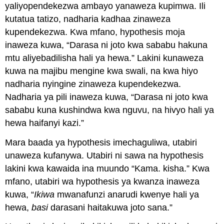
yaliyopendekezwa ambayo yanaweza kupimwa. Ili
kutatua tatizo, nadharia kadhaa zinaweza
kupendekezwa. Kwa mfano, hypothesis moja
inaweza kuwa, “Darasa ni joto kwa sababu hakuna
mtu aliyebadilisha hali ya hewa.” Lakini kunaweza
kuwa na majibu mengine kwa swali, na kwa hiyo
nadharia nyingine zinaweza kupendekezwa.
Nadharia ya pili inaweza kuwa, “Darasa ni joto kwa
sababu kuna kushindwa kwa nguvu, na hivyo hali ya
hewa haifanyi kazi.”
Mara baada ya hypothesis imechaguliwa, utabiri
unaweza kufanywa. Utabiri ni sawa na hypothesis
lakini kwa kawaida ina muundo “Kama. kisha.” Kwa
mfano, utabiri wa hypothesis ya kwanza inaweza
kuwa, “
Ikiwa
mwanafunzi anarudi kwenye hali ya
hewa,
basi
darasani haitakuwa joto sana.”