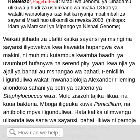
6
\PageIndex
Kielelezo
:
Mradi wa Jenomu ya Binadamu
\PageIndex
6
ulikuwa juhudi za ushirikiano wa miaka 13 kati ya
watafiti wanaofanya kazi katika nyanja mbalimbali za
sayansi Mradi huo ulikamilika mwaka 2003. (mikopo:
Idara ya Marekani ya Mipango ya Nishati Genome)
Wakati jitihada za utafiti katika sayansi ya msingi na
sayansi iliyowekwa kwa kawaida hupangwa kwa
makini, ni muhimu kutambua kwamba baadhi ya
uvumbuzi hufanywa na serendipity, yaani kwa njia ya
ajali ya bahati au mshangao wa bahati. Penicillin
iligunduliwa wakati mwanabiolojia Alexander Fleming
aliondoka sahani ya petri ya bakteria ya
Staphylococcus
wazi. Mold zisizohitajika ilikua, na
kuua bakteria. Mboga iligeuka kuwa
Penicillium
, na
antibiotic mpya iligunduliwa. Hata katika ulimwengu
ulioandaliwa sana wa sayansi, bahati-ikiwa ni pamoja
na akili inayozingatia, ya curious - inaweza
kusababisha mafanikio yasiyotarajiwa.