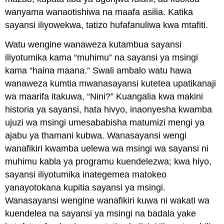
wanyama wanaotishiwa na maafa asilia. Katika
sayansi iliyowekwa, tatizo hufafanuliwa kwa mtafiti.
Watu wengine wanaweza kutambua sayansi
iliyotumika kama “muhimu” na sayansi ya msingi
kama “haina maana.” Swali ambalo watu hawa
wanaweza kumtia mwanasayansi kutetea upatikanaji
wa maarifa itakuwa, “Nini?” Kuangalia kwa makini
historia ya sayansi, hata hivyo, inaonyesha kwamba
ujuzi wa msingi umesababisha matumizi mengi ya
ajabu ya thamani kubwa. Wanasayansi wengi
wanafikiri kwamba uelewa wa msingi wa sayansi ni
muhimu kabla ya programu kuendelezwa; kwa hiyo,
sayansi iliyotumika inategemea matokeo
yanayotokana kupitia sayansi ya msingi.
Wanasayansi wengine wanafikiri kuwa ni wakati wa
kuendelea na sayansi ya msingi na badala yake