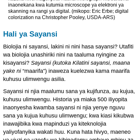
inaonekana kwa kutumia microscope ya elektroni ya
skanning na rangi ya digital. (mikopo: Eric Erbe; digital
colorization na Christopher Pooley, USDA-ARS)
Hali ya Sayansi
Biolojia ni sayansi, lakini ni nini hasa sayansi? Utafiti
wa biolojia unashiriki nini na taaluma nyingine za
kisayansi?
Sayansi (kutoka Kilatini sayansi, maana
yake ni
“maarifa”) inaweza kuelezwa kama maarifa
kuhusu ulimwengu asilia.
Sayansi ni njia maalumu sana ya kujifunza, au kujua,
kuhusu ulimwengu. Historia ya miaka 500 iliyopita
inaonyesha kwamba sayansi ni njia yenye nguvu
sana ya kujua kuhusu ulimwengu; kwa kiasi kikubwa
inawajibika kwa mapinduzi ya kiteknolojia
yaliyofanyika wakati huu. Kuna hata hivyo, maeneo
ya ujuzi na uzoefu wa kibinadamu ambayo mbinu za