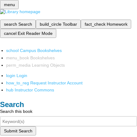
menu
search
Search
build_circle
Toolbar
fact_check
Homework
cancel
Exit Reader Mode
school
Campus Bookshelves
menu_book
Bookshelves
perm_media
Learning Objects
login
Login
how_to_reg
Request Instructor Account
hub
Instructor Commons
Search
Search this book
Submit Search