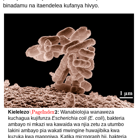
binadamu na itaendelea kufanya hivyo.
2
\PageIndex
Kielelezo
:
Wanabiolojia wanaweza
\PageIndex
2
kuchagua kujifunza
Escherichia coli
(E. coli
), bakteria
ambayo ni mkazi wa kawaida wa njia zetu za utumbo
lakini ambayo pia wakati mwingine huwajibika kwa
kuzuka kwa magonjwa. Katika micrograph hii, bakteria