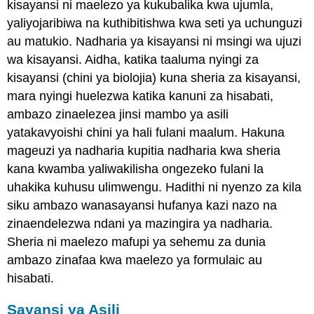
kisayansi ni maelezo ya kukubalika kwa ujumla,
yaliyojaribiwa na kuthibitishwa kwa seti ya uchunguzi
au matukio. Nadharia ya kisayansi ni msingi wa ujuzi
wa kisayansi. Aidha, katika taaluma nyingi za
kisayansi (chini ya biolojia) kuna sheria za kisayansi,
mara nyingi huelezwa katika kanuni za hisabati,
ambazo zinaelezea jinsi mambo ya asili
yatakavyoishi chini ya hali fulani maalum. Hakuna
mageuzi ya nadharia kupitia nadharia kwa sheria
kana kwamba yaliwakilisha ongezeko fulani la
uhakika kuhusu ulimwengu. Hadithi ni nyenzo za kila
siku ambazo wanasayansi hufanya kazi nazo na
zinaendelezwa ndani ya mazingira ya nadharia.
Sheria ni maelezo mafupi ya sehemu za dunia
ambazo zinafaa kwa maelezo ya formulaic au
hisabati.
Sayansi ya Asili