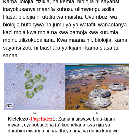
Kama jiolojia, fizikia, na kemia, biolojia ni sayansi
inayokusanya maarifa kuhusu ulimwengu asilia.
Hasa, biolojia ni utafiti wa maisha. Uvumbuzi wa
biolojia hufanywa na jumuiya ya watafiti wanaofanya
kazi moja kwa moja na kwa pamoja kwa kutumia
mbinu zilizokubaliana. Kwa maana hii, biolojia, kama
sayansi zote ni biashara ya kijamii kama siasa au
sanaa.
1
\PageIndex
Kielelezo
:
Zamani aitwaye bluu-kijani
\PageIndex
1
mwani, cyanobacteria (a) kuonekana kwa njia ya
darubini mwanga ni baadhi ya aina ya dunia kongwe