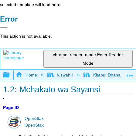
selected template will load here
Error
This action is not available.
chrome_reader_mode
Enter Reader
Mode
Expand/collapse global hierarchy
Home
Kiswahili
Kitabu: Dhana katika 
1.2: Mchakato wa Sayansi
Page ID
OpenStax
OpenStax