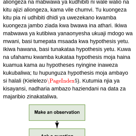
aliongeza na mabwawa ya kudhibiti ni wale walio na
kitu ajizi aliongeza, kama vile chumvi. Tu kuongeza
kitu pia ni udhibiti dhidi ya uwezekano kwamba
kuongeza jambo ziada kwa bwawa ina athari. Ikiwa
mabwawa ya kutibiwa yanaonyesha ukuaji mdogo wa
mwani, basi tumepata msaada kwa hypothesis yetu.
Ikiwa hawana, basi tunakataa hypothesis yetu. Kuwa
na ufahamu kwamba kukataa hypothesis moja haina
kuamua kama au hypotheses nyingine inaweza
kukubaliwa; tu hupunguza hypothesis moja ambayo
si halali (Kielelezo
\PageIndex
5
). Kutumia njia ya
\PageIndex
5
kisayansi, nadharia ambazo haziendani na data za
majaribio zinakataliwa.