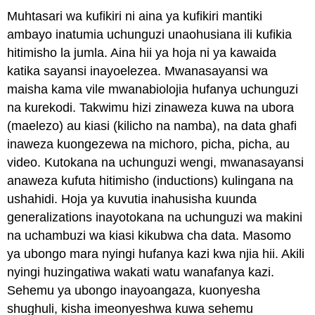
Muhtasari wa kufikiri ni aina ya kufikiri mantiki
ambayo inatumia uchunguzi unaohusiana ili kufikia
hitimisho la jumla. Aina hii ya hoja ni ya kawaida
katika sayansi inayoelezea. Mwanasayansi wa
maisha kama vile mwanabiolojia hufanya uchunguzi
na kurekodi. Takwimu hizi zinaweza kuwa na ubora
(maelezo) au kiasi (kilicho na namba), na data ghafi
inaweza kuongezewa na michoro, picha, picha, au
video. Kutokana na uchunguzi wengi, mwanasayansi
anaweza kufuta hitimisho (inductions) kulingana na
ushahidi. Hoja ya kuvutia inahusisha kuunda
generalizations inayotokana na uchunguzi wa makini
na uchambuzi wa kiasi kikubwa cha data. Masomo
ya ubongo mara nyingi hufanya kazi kwa njia hii. Akili
nyingi huzingatiwa wakati watu wanafanya kazi.
Sehemu ya ubongo inayoangaza, kuonyesha
shughuli, kisha imeonyeshwa kuwa sehemu