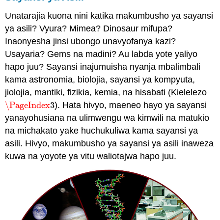
Unatarajia kuona nini katika makumbusho ya sayansi
ya asili? Vyura? Mimea? Dinosaur mifupa?
Inaonyesha jinsi ubongo unavyofanya kazi?
Usayaria? Gems na madini? Au labda yote yaliyo
hapo juu? Sayansi inajumuisha nyanja mbalimbali
kama astronomia, biolojia, sayansi ya kompyuta,
jiolojia, mantiki, fizikia, kemia, na hisabati (Kielelezo
\PageIndex
3
). Hata hivyo, maeneo hayo ya sayansi
\PageIndex
3
yanayohusiana na ulimwengu wa kimwili na matukio
na michakato yake huchukuliwa kama sayansi ya
asili. Hivyo, makumbusho ya sayansi ya asili inaweza
kuwa na yoyote ya vitu waliotajwa hapo juu.