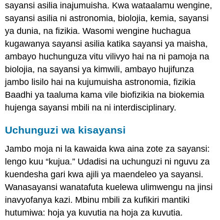
sayansi asilia inajumuisha. Kwa wataalamu wengine,
sayansi asilia ni astronomia, biolojia, kemia, sayansi
ya dunia, na fizikia. Wasomi wengine huchagua
kugawanya sayansi asilia katika sayansi ya maisha,
ambayo huchunguza vitu vilivyo hai na ni pamoja na
biolojia, na sayansi ya kimwili, ambayo hujifunza
jambo lisilo hai na kujumuisha astronomia, fizikia
Baadhi ya taaluma kama vile biofizikia na biokemia
hujenga sayansi mbili na ni interdisciplinary.
Uchunguzi wa kisayansi
Jambo moja ni la kawaida kwa aina zote za sayansi:
lengo kuu “kujua.” Udadisi na uchunguzi ni nguvu za
kuendesha gari kwa ajili ya maendeleo ya sayansi.
Wanasayansi wanatafuta kuelewa ulimwengu na jinsi
inavyofanya kazi. Mbinu mbili za kufikiri mantiki
hutumiwa: hoja ya kuvutia na hoja za kuvutia.