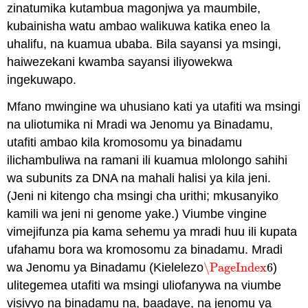
zinatumika kutambua magonjwa ya maumbile,
kubainisha watu ambao walikuwa katika eneo la
uhalifu, na kuamua ubaba. Bila sayansi ya msingi,
haiwezekani kwamba sayansi iliyowekwa
ingekuwapo.
Mfano mwingine wa uhusiano kati ya utafiti wa msingi
na uliotumika ni Mradi wa Jenomu ya Binadamu,
utafiti ambao kila kromosomu ya binadamu
ilichambuliwa na ramani ili kuamua mlolongo sahihi
wa subunits za DNA na mahali halisi ya kila jeni.
(Jeni ni kitengo cha msingi cha urithi; mkusanyiko
kamili wa jeni ni genome yake.) Viumbe vingine
vimejifunza pia kama sehemu ya mradi huu ili kupata
ufahamu bora wa kromosomu za binadamu. Mradi
wa Jenomu ya Binadamu (Kielelezo
\PageIndex
6
)
\PageIndex
6
ulitegemea utafiti wa msingi uliofanywa na viumbe
visivyo na binadamu na, baadaye, na jenomu ya