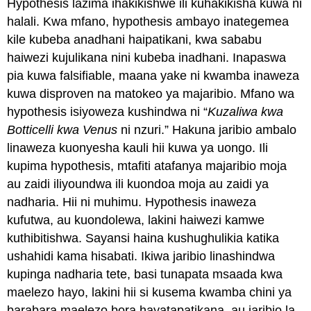
Hypothesis lazima ihakikishwe ili kuhakikisha kuwa ni
halali. Kwa mfano, hypothesis ambayo inategemea
kile kubeba anadhani haipatikani, kwa sababu
haiwezi kujulikana nini kubeba inadhani. Inapaswa
pia kuwa falsifiable, maana yake ni kwamba inaweza
kuwa disproven na matokeo ya majaribio. Mfano wa
hypothesis isiyoweza kushindwa ni “
Kuzaliwa kwa
Botticelli kwa Venus
ni nzuri.” Hakuna jaribio ambalo
linaweza kuonyesha kauli hii kuwa ya uongo. Ili
kupima hypothesis, mtafiti atafanya majaribio moja
au zaidi iliyoundwa ili kuondoa moja au zaidi ya
nadharia. Hii ni muhimu. Hypothesis inaweza
kufutwa, au kuondolewa, lakini haiwezi kamwe
kuthibitishwa. Sayansi haina kushughulikia katika
ushahidi kama hisabati. Ikiwa jaribio linashindwa
kupinga nadharia tete, basi tunapata msaada kwa
maelezo hayo, lakini hii si kusema kwamba chini ya
barabara maelezo bora hayatapatikana, au jaribio la