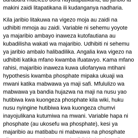
makini zaidi litapatikana ili kudanganya nadharia.
Kila jaribio litakuwa na vigezo moja au zaidi na
udhibiti mmoja au zaidi. Variable ni sehemu yoyote
ya majaribio ambayo inaweza kutofautiana au
kubadilisha wakati wa majaribio. Udhibiti ni sehemu
ya jaribio ambalo halibadilika. Angalia kwa vigezo na
udhibiti katika mfano kwamba ifuatavyo. Kama mfano
rahisi, majaribio inaweza kuwa uliofanywa mtihani
hypothesis kwamba phosphate mipaka ukuaji wa
mwani katika mabwawa ya maji safi. Mfululizo wa
mabwawa ya bandia hujazwa na maji na nusu yao
hutibiwa kwa kuongeza phosphate kila wiki, huku
nusu nyingine hutibiwa kwa kuongeza chumvi
inayojulikana kutumiwa na mwani. Variable hapa ni
phosphate (au ukosefu wa phosphate), kesi ya
majaribio au matibabu ni mabwawa na phosphate