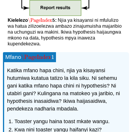
5
\PageIndex
Kielelezo
:
Njia ya kisayansi ni mfululizo
\PageIndex
5
wa hatua zilizoelezwa ambazo zinajumuisha majaribio
na uchunguzi wa makini. Ikiwa hypothesis haijaungwa
mkono na data, hypothesis mpya inaweza
kupendekezwa.
\PageIndex
1
Mfano
\PageIndex
1
Katika mfano hapa chini, njia ya kisayansi
hutumiwa kutatua tatizo la kila siku. Ni sehemu
gani katika mfano hapa chini ni hypothesis? Ni
utabiri gani? Kulingana na matokeo ya jaribio, ni
hypothesis inasaidiwa? Ikiwa haijasaidiwa,
pendekeza nadharia mbadala.
Toaster yangu haina toast mkate wangu.
Kwa nini toaster yangu haifanyi kazi?