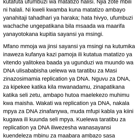
kutafuta ufumbuzi wa matatizo halisi. Njia zote mbili
ni halali. Ni kweli kwamba kuna matatizo ambayo
yanahitaji tahadhari ya haraka; hata hivyo, ufumbuzi
wachache ungepatikana bila msaada wa maarifa
yanayotokana kupitia sayansi ya msingi.
Mfano mmoja wa jinsi sayansi ya msingi na kutumika
inaweza kufanya kazi pamoja ili kutatua matatizo ya
vitendo yalitokea baada ya ugunduzi wa muundo wa
DNA ulisababisha uelewa wa taratibu za Masi
zinazosimamia replication ya DNA. Nguvu za DNA,
za kipekee katika kila mwanadamu, zinapatikana
katika seli zetu, ambapo hutoa maelekezo muhimu
kwa maisha. Wakati wa replication ya DNA, nakala
mpya za DNA zinafanywa, muda mfupi kabla ya kiini
kugawa ili kuunda seli mpya. Kuelewa taratibu za
replication ya DNA iliwezesha wanasayansi
kuendeleza mbinu za maabara ambazo sasa