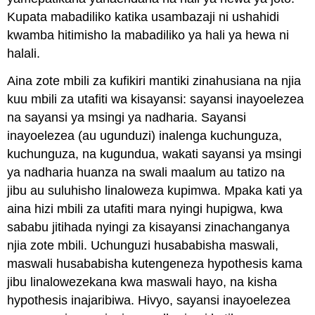
Kupata mabadiliko katika usambazaji ni ushahidi
kwamba hitimisho la mabadiliko ya hali ya hewa ni
halali.
Aina zote mbili za kufikiri mantiki zinahusiana na njia
kuu mbili za utafiti wa kisayansi: sayansi inayoelezea
na sayansi ya msingi ya nadharia. Sayansi
inayoelezea (au ugunduzi) inalenga kuchunguza,
kuchunguza, na kugundua, wakati sayansi ya msingi
ya nadharia huanza na swali maalum au tatizo na
jibu au suluhisho linaloweza kupimwa. Mpaka kati ya
aina hizi mbili za utafiti mara nyingi hupigwa, kwa
sababu jitihada nyingi za kisayansi zinachanganya
njia zote mbili. Uchunguzi husababisha maswali,
maswali husababisha kutengeneza hypothesis kama
jibu linalowezekana kwa maswali hayo, na kisha
hypothesis inajaribiwa. Hivyo, sayansi inayoelezea