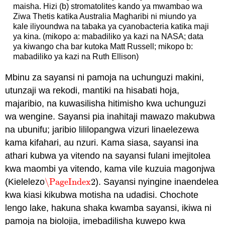
maisha. Hizi (b) stromatolites kando ya mwambao wa
Ziwa Thetis katika Australia Magharibi ni miundo ya
kale iliyoundwa na tabaka ya cyanobacteria katika maji
ya kina. (mikopo a: mabadiliko ya kazi na NASA; data
ya kiwango cha bar kutoka Matt Russell; mikopo b:
mabadiliko ya kazi na Ruth Ellison)
Mbinu za sayansi ni pamoja na uchunguzi makini,
utunzaji wa rekodi, mantiki na hisabati hoja,
majaribio, na kuwasilisha hitimisho kwa uchunguzi
wa wengine. Sayansi pia inahitaji mawazo makubwa
na ubunifu; jaribio lililopangwa vizuri linaelezewa
kama kifahari, au nzuri. Kama siasa, sayansi ina
athari kubwa ya vitendo na sayansi fulani imejitolea
kwa maombi ya vitendo, kama vile kuzuia magonjwa
(Kielelezo
\PageIndex
2
). Sayansi nyingine inaendelea
\PageIndex
2
kwa kiasi kikubwa motisha na udadisi. Chochote
lengo lake, hakuna shaka kwamba sayansi, ikiwa ni
pamoja na biolojia, imebadilisha kuwepo kwa