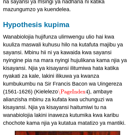
na sayansi ya msingi ya nadharia ni katika
mazungumzo ya kuendelea.
Hypothesis kupima
Wanabiolojia hujifunza ulimwengu ulio hai kwa
kuuliza maswali kuhusu hilo na kutafuta majibu ya
sayansi. Mbinu hii ni ya kawaida kwa sayansi
nyingine pia na mara nyingi hujulikana kama njia ya
kisayansi. Njia ya kisayansi ilitumiwa hata katika
nyakati za kale, lakini ilikuwa ya kwanza
kumbukumbu na Sir Francis Bacon wa Uingereza
(1561-1626) (Kielelezo
\PageIndex
4
), ambaye
\PageIndex
4
alianzisha mbinu za kufata kwa uchunguzi wa
kisayansi. Njia ya kisayansi haitumiwi tu na
wanabiolojia lakini inaweza kutumika kwa karibu
chochote kama njia ya kutatua matatizo ya mantiki.