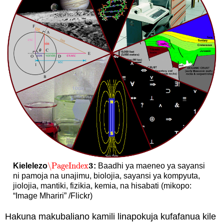
3
\PageIndex
Kielelezo
:
Baadhi ya maeneo ya sayansi
\PageIndex
3
ni pamoja na unajimu, biolojia, sayansi ya kompyuta,
jiolojia, mantiki, fizikia, kemia, na hisabati (mikopo:
“Image Mhariri” /Flickr)
Hakuna makubaliano kamili linapokuja kufafanua kile