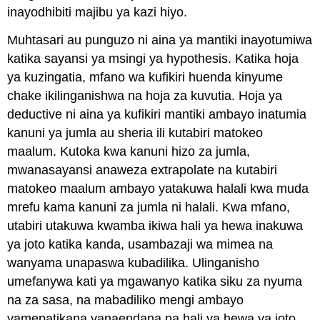
inayodhibiti majibu ya kazi hiyo.
Muhtasari au punguzo ni aina ya mantiki inayotumiwa
katika sayansi ya msingi ya hypothesis. Katika hoja
ya kuzingatia, mfano wa kufikiri huenda kinyume
chake ikilinganishwa na hoja za kuvutia. Hoja ya
deductive ni aina ya kufikiri mantiki ambayo inatumia
kanuni ya jumla au sheria ili kutabiri matokeo
maalum. Kutoka kwa kanuni hizo za jumla,
mwanasayansi anaweza extrapolate na kutabiri
matokeo maalum ambayo yatakuwa halali kwa muda
mrefu kama kanuni za jumla ni halali. Kwa mfano,
utabiri utakuwa kwamba ikiwa hali ya hewa inakuwa
ya joto katika kanda, usambazaji wa mimea na
wanyama unapaswa kubadilika. Ulinganisho
umefanywa kati ya mgawanyo katika siku za nyuma
na za sasa, na mabadiliko mengi ambayo
yamepatikana yanaendana na hali ya hewa ya joto.