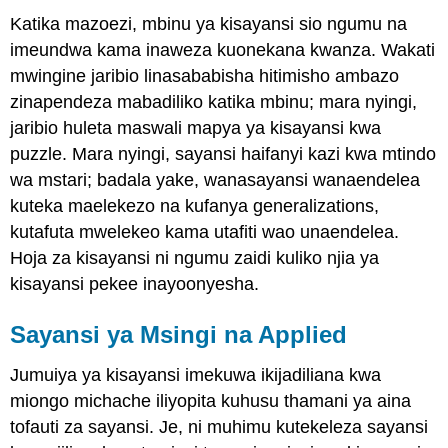
Katika mazoezi, mbinu ya kisayansi sio ngumu na
imeundwa kama inaweza kuonekana kwanza. Wakati
mwingine jaribio linasababisha hitimisho ambazo
zinapendeza mabadiliko katika mbinu; mara nyingi,
jaribio huleta maswali mapya ya kisayansi kwa
puzzle. Mara nyingi, sayansi haifanyi kazi kwa mtindo
wa mstari; badala yake, wanasayansi wanaendelea
kuteka maelekezo na kufanya generalizations,
kutafuta mwelekeo kama utafiti wao unaendelea.
Hoja za kisayansi ni ngumu zaidi kuliko njia ya
kisayansi pekee inayoonyesha.
Sayansi ya Msingi na Applied
Jumuiya ya kisayansi imekuwa ikijadiliana kwa
miongo michache iliyopita kuhusu thamani ya aina
tofauti za sayansi. Je, ni muhimu kutekeleza sayansi