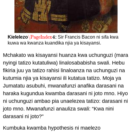
4
\PageIndex
Kielelezo
:
Sir Francis Bacon ni sifa kwa
\PageIndex
4
kuwa wa kwanza kuandika njia ya kisayansi.
Mchakato wa kisayansi huanza kwa uchunguzi (mara
nyingi tatizo kutatuliwa) linalosababisha swali. Hebu
fikiria juu ya tatizo rahisi linaloanza na uchunguzi na
kutumia njia ya kisayansi ili kutatua tatizo. Moja ya
Jumatatu asubuhi, mwanafunzi anafika darasani na
haraka kugundua kwamba darasani ni joto mno. Hiyo
ni uchunguzi ambao pia unaelezea tatizo: darasani ni
joto mno. Mwanafunzi anauliza swali: “Kwa nini
darasani ni joto?”
Kumbuka kwamba hypothesis ni maelezo