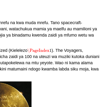
 mrefu na kwa muda mrefu. Tano spacecraft-
wani, watachukua mamia ya maelfu au mamilioni ya
lojia ya binadamu kwenda zaidi ya mfumo wetu wa
zed (Kielelezo
\PageIndex
1
). The Voyagers,
\PageIndex
1
icha zaidi ya 100 na uteuzi wa muziki kutoka duniani
u utapokelewa na mtu yeyote. Wao ni kama alama
i lakini matumaini ndogo kwamba labda siku moja, kwa