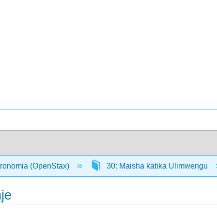
tronomia (OpenStax)
30: Maisha katika Ulimwengu
nje