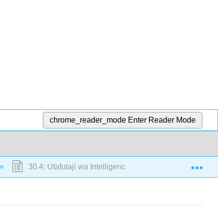
chrome_reader_mode
Enter Reader Mode
Exp
30.4: Utafutaji wa Intelligence ya nje