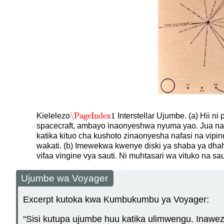
\PageIndex
1
Kielelezo
Interstellar Ujumbe. (a) Hii 
\PageIndex
1
spacecraft, ambayo inaonyeshwa nyuma yao. Jua na s
katika kituo cha kushoto zinaonyesha nafasi na vipi
wakati. (b) Imewekwa kwenye diski ya shaba ya dhaha
vifaa vingine vya sauti. Ni muhtasari wa vituko na sa
Ujumbe wa Voyager
Excerpt kutoka kwa Kumbukumbu ya Voyager:
“Sisi kutupa ujumbe huu katika ulimwengu. Inaweze