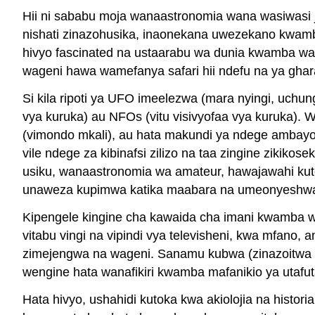
Hii ni sababu moja wanaastronomia wana wasiwasi
nishati zinazohusika, inaonekana uwezekano kwamb
hivyo fascinated na ustaarabu wa dunia kwamba wako 
wageni hawa wamefanya safari hii ndefu na ya ghara
Si kila ripoti ya UFO imeelezwa (mara nyingi, uchun
vya kuruka) au NFOs (vitu visivyofaa vya kuruka). Wa
(vimondo mkali), au hata makundi ya ndege ambayo
vile ndege za kibinafsi zilizo na taa zingine zikiko
usiku, wanaastronomia wa amateur, hawajawahi kuto
unaweza kupimwa katika maabara na umeonyeshwa k
Kipengele kingine cha kawaida cha imani kwamba 
vitabu vingi na vipindi vya televisheni, kwa mfan
zimejengwa na wageni. Sanamu kubwa (zinazoitwa 
wengine hata wanafikiri kwamba mafanikio ya utafut
Hata hivyo, ushahidi kutoka kwa akiolojia na histori