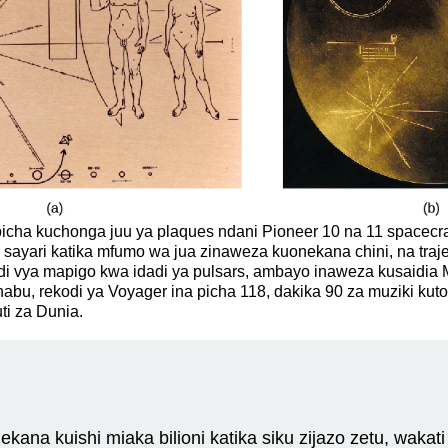
ni picha kuchonga juu ya plaques ndani Pioneer 10 na 11 space
ayari katika mfumo wa jua zinaweza kuonekana chini, na trajec
ndi vya mapigo kwa idadi ya pulsars, ambayo inaweza kusaidia M
bu, rekodi ya Voyager ina picha 118, dakika 90 za muziki kutok
uti za Dunia.
kana kuishi miaka bilioni katika siku zijazo zetu, waka