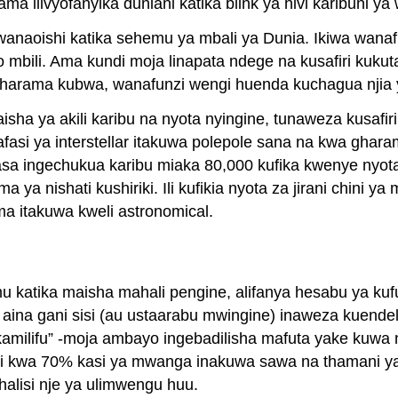
ma ilivyofanyika duniani katika blink ya hivi karibuni 
u wanaoishi katika sehemu ya mbali ya Dunia. Ikiwa wan
 mbili. Ama kundi moja linapata ndege na kusafiri kuku
 gharama kubwa, wanafunzi wengi huenda kuchagua njia
aisha ya akili karibu na nyota nyingine, tunaweza kusafi
fasi ya interstellar itakuwa polepole sana na kwa gh
a ingechukua karibu miaka 80,000 kufika kwenye nyota i
ama ya nishati kushiriki. Ili kufikia nyota za jirani chini
ma itakuwa kweli astronomical.
u katika maisha mahali pengine, alifanya hesabu ya ku
a aina gani sisi (au ustaarabu mwingine) inaweza kuendele
 kamilifu” -moja ambayo ingebadilisha mafuta yake kuwa n
rudi kwa 70% kasi ya mwanga inakuwa sawa na thamani ya
halisi nje ya ulimwengu huu.