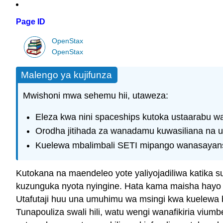
Page ID
OpenStax
OpenStax
Malengo ya kujifunza
Mwishoni mwa sehemu hii, utaweza:
Eleza kwa nini spaceships kutoka ustaarabu w
Orodha jitihada za wanadamu kuwasiliana na u
Kuelewa mbalimbali SETI mipango wanasayans
Kutokana na maendeleo yote yaliyojadiliwa katika
kuzunguka nyota nyingine. Hata kama maisha hayo ni
Utafutaji huu una umuhimu wa msingi kwa kuelewa biol
Tunapouliza swali hili, watu wengi wanafikiria vi