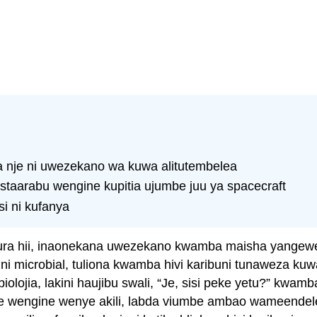
a nje ni uwezekano wa kuwa alitutembelea
staarabu wengine kupitia ujumbe juu ya spacecraft
i ni kufanya
 sura hii, inaonekana uwezekano kwamba maisha yangewe
 microbial, tuliona kwamba hivi karibuni tunaweza kuwa 
ojia, lakini haujibu swali, “Je, sisi peke yetu?” kwamba
umbe wengine wenye akili, labda viumbe ambao wameendel