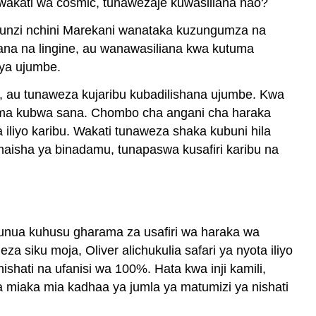
ya wakati wa cosmic, tunawezaje kuwasiliana nao?
afunzi nchini Marekani wanataka kuzungumza na
tana na lingine, au wanawasiliana kwa kutuma
 ya ujumbe.
ri, au tunaweza kujaribu kubadilishana ujumbe. Kwa
arama kubwa sana. Chombo cha angani cha haraka
liyo karibu. Wakati tunaweza shaka kubuni hila
 ya maisha ya binadamu, tunapaswa kusafiri karibu na
funua kuhusu gharama za usafiri wa haraka wa
za siku moja, Oliver alichukulia safari ya nyota iliyo
ishati na ufanisi wa 100%. Hata kwa inji kamili,
 miaka mia kadhaa ya jumla ya matumizi ya nishati