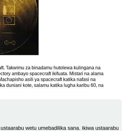
craft. Takwimu za binadamu hutolewa kulingana na
tory ambayo spacecraft ikifuata. Mistari na alama
achapisho asili ya spacecraft katika nafasi na
a duniani kote, salamu katika lugha karibu 60, na
ti ustaarabu wetu umebadilika sana. Ikiwa ustaarabu