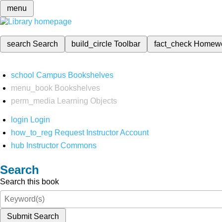
menu
search
Search
build_circle
Toolbar
fact_check
Homew
school
Campus Bookshelves
menu_book
Bookshelves
perm_media
Learning Objects
login
Login
how_to_reg
Request Instructor Account
hub
Instructor Commons
Search
Search this book
Submit Search