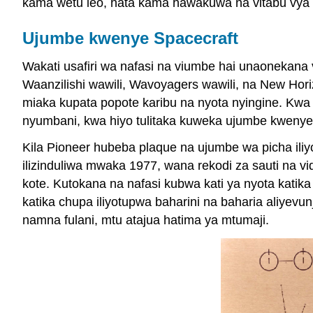
kama wetu leo, hata kama hawakuwa na vitabu vya 
Ujumbe kwenye Spacecraft
Wakati usafiri wa nafasi na viumbe hai unaonekana
Waanzilishi wawili, Wavoyagers wawili, na New Ho
miaka kupata popote karibu na nyota nyingine. Kw
nyumbani, kwa hiyo tulitaka kuweka ujumbe kwenye 
Kila Pioneer hubeba plaque na ujumbe wa picha ili
ilizinduliwa mwaka 1977, wana rekodi za sauti na vi
kote. Kutokana na nafasi kubwa kati ya nyota kat
katika chupa iliyotupwa baharini na baharia aliyevun
namna fulani, mtu atajua hatima ya mtumaji.