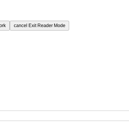
ork
cancel
Exit Reader Mode