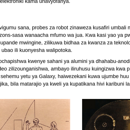
elektroniki kama unavyofanya.
 vigumu sana, probes za robot zinaweza kusafiri umbali
rizons-sasa wanaacha mfumo wa jua. Kwa kasi yao ya p
a upande mwingine, zilikuwa bidhaa za kwanza za tekno
ubao ili kuonyesha walipotoka.
yochapishwa kwenye sahani ya alumini ya dhahabu-anodi
deo zilizounganishwa, ambayo iliruhusu kuingizwa kwa p
ika sehemu yetu ya Galaxy, haiwezekani kuwa ujumbe hu
jika, bila matarajio ya kweli ya kupatikana hivi karibun