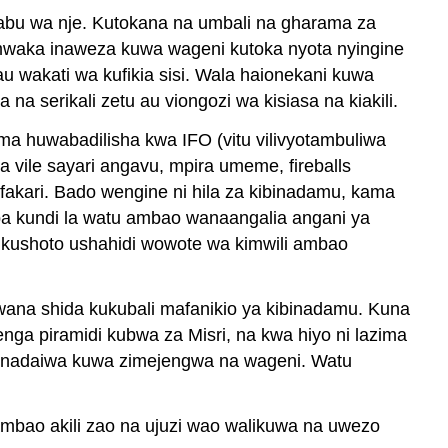
abu wa nje. Kutokana na umbali na gharama za
 mwaka inaweza kuwa wageni kutoka nyota nyingine
au wakati wa kufikia sisi. Wala haionekani kuwa
 serikali zetu au viongozi wa kisiasa na kiakili.
ima huwabadilisha kwa IFO (vitu vilivyotambuliwa
a vile sayari angavu, mpira umeme, fireballs
akari. Bado wengine ni hila za kibinadamu, kama
wamba kundi la watu ambao wanaangalia angani ya
i kushoto ushahidi wowote wa kimwili ambao
ana shida kukubali mafanikio ya kibinadamu. Kuna
ga piramidi kubwa za Misri, na kwa hiyo ni lazima
zinadaiwa kuwa zimejengwa na wageni. Watu
mbao akili zao na ujuzi wao walikuwa na uwezo