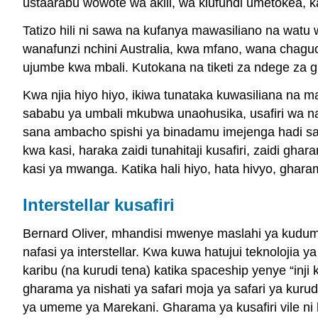
ustaarabu wowote wa akili, wa kiufundi umetokea, ka
Tatizo hili ni sawa na kufanya mawasiliano na wat
wanafunzi nchini Australia, kwa mfano, wana chaguo
ujumbe kwa mbali. Kutokana na tiketi za ndege za
Kwa njia hiyo hiyo, ikiwa tunataka kuwasiliana na m
sababu ya umbali mkubwa unaohusika, usafiri wa na
sana ambacho spishi ya binadamu imejenga hadi sas
kwa kasi, haraka zaidi tunahitaji kusafiri, zaidi ghar
kasi ya mwanga. Katika hali hiyo, hata hivyo, ghara
Interstellar kusafiri
Bernard Oliver, mhandisi mwenye maslahi ya kudum
nafasi ya interstellar. Kwa kuwa hatujui teknolojia y
karibu (na kurudi tena) katika spaceship yenye “inji
gharama ya nishati ya safari moja ya safari ya ku
ya umeme ya Marekani. Gharama ya kusafiri vile ni 