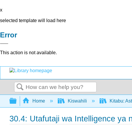
x
selected template will load here
Error
This action is not available.
Search
Expand/collapse global hierarchy
Home
Kiswahili
Kitabu: As
30.4: Utafutaji wa Intelligence ya 