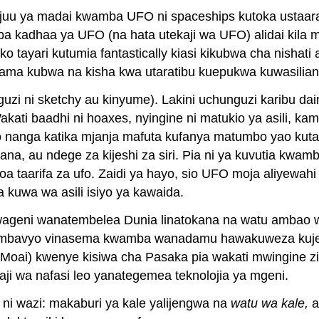
 juu ya madai kwamba UFO ni spaceships kutoka ustaar
a kadhaa ya UFO (na hata utekaji wa UFO) alidai kila
tayari kutumia fantastically kiasi kikubwa cha nishati 
ma kubwa na kisha kwa utaratibu kuepukwa kuwasiliana na
guzi ni sketchy au kinyume). Lakini uchunguzi karibu da
kati baadhi ni hoaxes, nyingine ni matukio ya asili, kam
 nanga katika mjanja mafuta kufanya matumbo yao kutaf
sekana, au ndege za kijeshi za siri. Pia ni ya kuvutia k
a taarifa za ufo. Zaidi ya hayo, sio UFO moja aliyewah
uwa wa asili isiyo ya kawaida.
wageni wanatembelea Dunia linatokana na watu ambao w
o, ambavyo vinasema kwamba wanadamu hawakuweza kujen
Moai) kwenye kisiwa cha Pasaka pia wakati mwingine 
aji wa nafasi leo yanategemea teknolojia ya mgeni.
a ni wazi: makaburi ya kale yalijengwa na
watu wa kale,
a