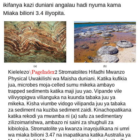
ikifanya kazi duniani angalau hadi nyuma kama
Miaka bilioni 3.4 iliyopita.
\PageIndex
2
Kielelezo
Stromatolites Hifadhi Mwanzo
\PageIndex
2
Physical Uwakilishi wa Maisha duniani. Katika kufikia
jua, microbes moja-celled sumu mikeka ambayo
trapped sediments katika maji juu yao. Vipande vile
vilivyopigwa vilianguka na kuunda tabaka juu ya
mikeka. Kisha viumbe vidogo vilipanda juu ya tabaka
za sediment na kuziba sediment zaidi. Kinachopatikana
katika rekodi ya mwamba ni (a) safu za sedimentary
zilizoimarishwa, ambazo ni saini za shughuli za
kibiolojia. Stromatolite ya kwanza inayojulikana ni umri
wa miaka bilioni 3.47 na inapatikana katika Australia ya