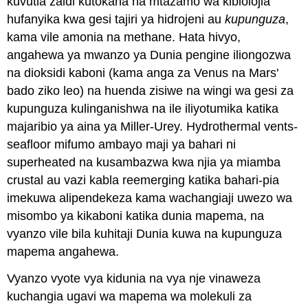
kuvutia zaidi kutokana na mtazamo wa kibiolojia
hufanyika kwa gesi tajiri ya hidrojeni au
kupunguza
,
kama vile amonia na methane. Hata hivyo,
angahewa ya mwanzo ya Dunia pengine iliongozwa
na dioksidi kaboni (kama anga za Venus na Mars'
bado ziko leo) na huenda zisiwe na wingi wa gesi za
kupunguza kulinganishwa na ile iliyotumika katika
majaribio ya aina ya Miller-Urey. Hydrothermal vents-
seafloor mifumo ambayo maji ya bahari ni
superheated na kusambazwa kwa njia ya miamba
crustal au vazi kabla reemerging katika bahari-pia
imekuwa alipendekeza kama wachangiaji uwezo wa
misombo ya kikaboni katika dunia mapema, na
vyanzo vile bila kuhitaji Dunia kuwa na kupunguza
mapema angahewa.
Vyanzo vyote vya kidunia na vya nje vinaweza
kuchangia ugavi wa mapema wa molekuli za