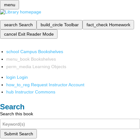
menu
search
Search
build_circle
Toolbar
fact_check
Homework
cancel
Exit Reader Mode
school
Campus Bookshelves
menu_book
Bookshelves
perm_media
Learning Objects
login
Login
how_to_reg
Request Instructor Account
hub
Instructor Commons
Search
Search this book
Submit Search