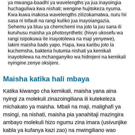
ya mwanga-baadhi ya wavelengths ya jua inayoingia
huchaguliwa kwa nishati; wengine hujitokeza nyuma.
Kwa kuwa inakosa wavelengths zilizokamatwa, nuru hii
sasa ni tofauti na rangi kuliko jua inayoiangazia.
Sehemu ya bluu ya chemchemi ina joto la juu sana ili
kuruhusu maisha ya photosynthetic (hivyo ukosefu wa
rangi isipokuwa ile inayotolewa na maji yenyewe),
lakini maisha bado yapo. Hapa, kwa karibu joto la
kuchemsha, bakteria hutumia nishati ya kemikali
inayotolewa na mchanganyiko wa hidrojeni na kemikali
nyingine zenye oksijeni.
Maisha katika hali mbaya
Katika kiwango cha kemikali, maisha yana aina
nyingi za molekuli zinazoingiliana ili kutekeleza
michakato ya maisha. Mbali na maji, malighafi ya
msingi, na nishati, maisha pia yanahitaji mazingira
ambayo molekuli hizo ngumu zina imara (usivunjike
kabla ya kufanya kazi zao) na mwingiliano wao