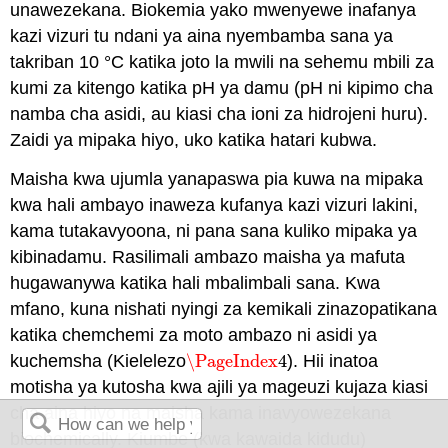
unawezekana. Biokemia yako mwenyewe inafanya
kazi vizuri tu ndani ya aina nyembamba sana ya
takriban 10 °C katika joto la mwili na sehemu mbili za
kumi za kitengo katika pH ya damu (pH ni kipimo cha
namba cha asidi, au kiasi cha ioni za hidrojeni huru).
Zaidi ya mipaka hiyo, uko katika hatari kubwa.
Maisha kwa ujumla yanapaswa pia kuwa na mipaka
kwa hali ambayo inaweza kufanya kazi vizuri lakini,
kama tutakavyoona, ni pana sana kuliko mipaka ya
kibinadamu. Rasilimali ambazo maisha ya mafuta
hugawanywa katika hali mbalimbali sana. Kwa
mfano, kuna nishati nyingi za kemikali zinazopatikana
katika chemchemi za moto ambazo ni asidi ya
kuchemsha (Kielelezo
\PageIndex
4
). Hii inatoa
\PageIndex
4
motisha ya kutosha kwa ajili ya mageuzi kujaza kiasi
cha aina hiyo na maisha kama inavyowezekana
biochemically. Kiumbe (kwa kawaida kidudu)