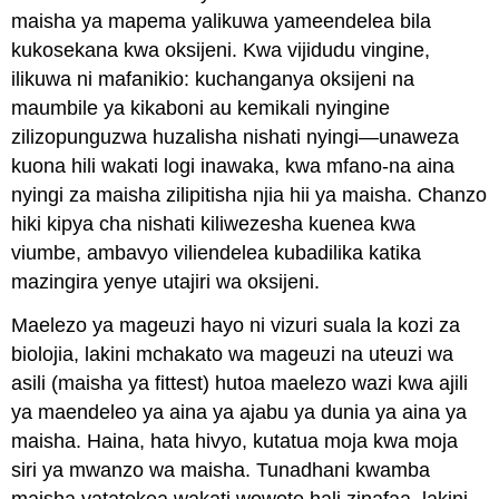
maisha ya mapema yalikuwa yameendelea bila
kukosekana kwa oksijeni. Kwa vijidudu vingine,
ilikuwa ni mafanikio: kuchanganya oksijeni na
maumbile ya kikaboni au kemikali nyingine
zilizopunguzwa huzalisha nishati nyingi—unaweza
kuona hili wakati logi inawaka, kwa mfano-na aina
nyingi za maisha zilipitisha njia hii ya maisha. Chanzo
hiki kipya cha nishati kiliwezesha kuenea kwa
viumbe, ambavyo viliendelea kubadilika katika
mazingira yenye utajiri wa oksijeni.
Maelezo ya mageuzi hayo ni vizuri suala la kozi za
biolojia, lakini mchakato wa mageuzi na uteuzi wa
asili (maisha ya fittest) hutoa maelezo wazi kwa ajili
ya maendeleo ya aina ya ajabu ya dunia ya aina ya
maisha. Haina, hata hivyo, kutatua moja kwa moja
siri ya mwanzo wa maisha. Tunadhani kwamba
maisha yatatokea wakati wowote hali zinafaa, lakini