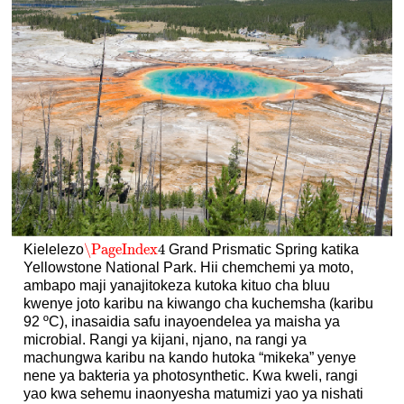
\PageIndex
4
Kielelezo
Grand Prismatic Spring katika
\PageIndex
4
Yellowstone National Park. Hii chemchemi ya moto,
ambapo maji yanajitokeza kutoka kituo cha bluu
kwenye joto karibu na kiwango cha kuchemsha (karibu
92 ºC), inasaidia safu inayoendelea ya maisha ya
microbial. Rangi ya kijani, njano, na rangi ya
machungwa karibu na kando hutoka “mikeka” yenye
nene ya bakteria ya photosynthetic. Kwa kweli, rangi
yao kwa sehemu inaonyesha matumizi yao ya nishati