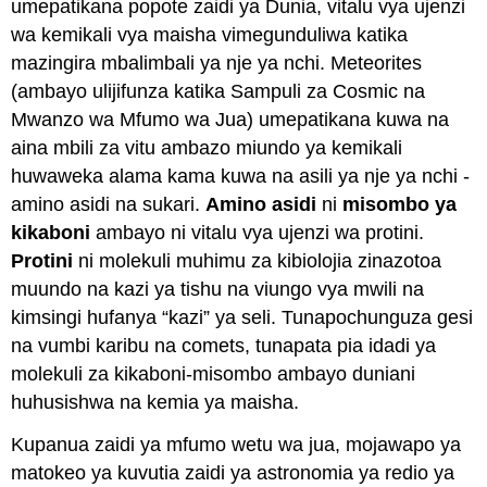
umepatikana popote zaidi ya Dunia, vitalu vya ujenzi
wa kemikali vya maisha vimegunduliwa katika
mazingira mbalimbali ya nje ya nchi. Meteorites
(ambayo ulijifunza katika Sampuli za Cosmic na
Mwanzo wa Mfumo wa Jua) umepatikana kuwa na
aina mbili za vitu ambazo miundo ya kemikali
huwaweka alama kama kuwa na asili ya nje ya nchi -
amino asidi na sukari.
Amino
asidi
ni
misombo ya
kikaboni
ambayo ni vitalu vya ujenzi wa protini.
Protini
ni molekuli muhimu za kibiolojia zinazotoa
muundo na kazi ya tishu na viungo vya mwili na
kimsingi hufanya “kazi” ya seli. Tunapochunguza gesi
na vumbi karibu na comets, tunapata pia idadi ya
molekuli za kikaboni-misombo ambayo duniani
huhusishwa na kemia ya maisha.
Kupanua zaidi ya mfumo wetu wa jua, mojawapo ya
matokeo ya kuvutia zaidi ya astronomia ya redio ya