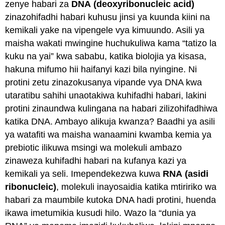
zenye habari za
DNA
(deoxyribonucleic acid)
zinazohifadhi habari kuhusu jinsi ya kuunda kiini na
kemikali yake na vipengele vya kimuundo. Asili ya
maisha wakati mwingine huchukuliwa kama “tatizo la
kuku na yai” kwa sababu, katika biolojia ya kisasa,
hakuna mifumo hii haifanyi kazi bila nyingine. Ni
protini zetu zinazokusanya vipande vya DNA kwa
utaratibu sahihi unaotakiwa kuhifadhi habari, lakini
protini zinaundwa kulingana na habari zilizohifadhiwa
katika DNA. Ambayo alikuja kwanza? Baadhi ya asili
ya watafiti wa maisha wanaamini kwamba kemia ya
prebiotic ilikuwa msingi wa molekuli ambazo
zinaweza kuhifadhi habari na kufanya kazi ya
kemikali ya seli. Imependekezwa kuwa
RNA
(asidi
ribonucleic)
, molekuli inayosaidia katika mtiririko wa
habari za maumbile kutoka DNA hadi protini, huenda
ikawa imetumikia kusudi hilo. Wazo la “dunia ya