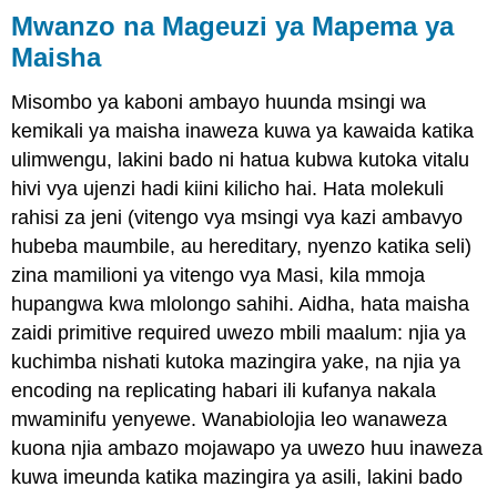
Mwanzo na Mageuzi ya Mapema ya
Maisha
Misombo ya kaboni ambayo huunda msingi wa
kemikali ya maisha inaweza kuwa ya kawaida katika
ulimwengu, lakini bado ni hatua kubwa kutoka vitalu
hivi vya ujenzi hadi kiini kilicho hai. Hata molekuli
rahisi za jeni (vitengo vya msingi vya kazi ambavyo
hubeba maumbile, au hereditary, nyenzo katika seli)
zina mamilioni ya vitengo vya Masi, kila mmoja
hupangwa kwa mlolongo sahihi. Aidha, hata maisha
zaidi primitive required uwezo mbili maalum: njia ya
kuchimba nishati kutoka mazingira yake, na njia ya
encoding na replicating habari ili kufanya nakala
mwaminifu yenyewe. Wanabiolojia leo wanaweza
kuona njia ambazo mojawapo ya uwezo huu inaweza
kuwa imeunda katika mazingira ya asili, lakini bado