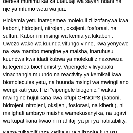
dereva muhimu katika utafutaji wa sayari ndani na
nje ya mfumo wetu wa jua.
Biokemia yetu inategemea molekuli zilizofanywa kwa
kaboni, hidrojeni, nitrojeni, oksijeni, fosforasi, na
sulfuri. Kaboni ni msingi wa kemia ya kikaboni.
Uwezo wake wa kuunda vifungo vinne, kwa yenyewe
na kwa mambo mengine ya maisha, inaruhusu
kuundwa kwa idadi kubwa ya molekuli zinazoweza
kutegemea biochemistry. Vipengele vilivyobaki
vinachangia muundo na reactivity ya kemikali kwa
biomolecules yetu, na huunda msingi wa mwingiliano
wengi kati yao. Hizi “vipengele biogenic,” wakati
mwingine hujulikana kwa kifupi CHNOPS (kaboni,
hidrojeni, nitrojeni, oksijeni, fosforasi, na kiberiti), ni
malighafi ambayo maisha wamekusanyika, na ugavi
wa kupatikana kwao ni mahitaji ya pili ya habitability.
Kama tulivyojifunza katika sura zilizopita kuhusu