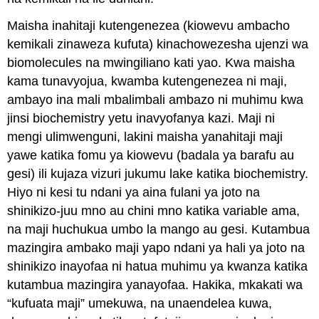
Maisha inahitaji kutengenezea (kiowevu ambacho
kemikali zinaweza kufuta) kinachowezesha ujenzi wa
biomolecules na mwingiliano kati yao. Kwa maisha
kama tunavyojua, kwamba kutengenezea ni maji,
ambayo ina mali mbalimbali ambazo ni muhimu kwa
jinsi biochemistry yetu inavyofanya kazi. Maji ni
mengi ulimwenguni, lakini maisha yanahitaji maji
yawe katika fomu ya kiowevu (badala ya barafu au
gesi) ili kujaza vizuri jukumu lake katika biochemistry.
Hiyo ni kesi tu ndani ya aina fulani ya joto na
shinikizo-juu mno au chini mno katika variable ama,
na maji huchukua umbo la mango au gesi. Kutambua
mazingira ambako maji yapo ndani ya hali ya joto na
shinikizo inayofaa ni hatua muhimu ya kwanza katika
kutambua mazingira yanayofaa. Hakika, mkakati wa
“kufuata maji” umekuwa, na unaendelea kuwa,