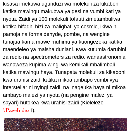
kisasa imekuwa ugunduzi wa molekuli za kikaboni
katika mawingu makubwa ya gesi na vumbi kati ya
nyota. Zaidi ya 100 molekuli tofauti zimetambuliwa
katika hifadhi hizi za malighafi ya cosmic, ikiwa ni
pamoja na formaldehyde, pombe, na wengine
tunajua kama mawe muhimu ya kuongezeka katika
maendeleo ya maisha duniani. Kwa kutumia darubini
za redio na spectrometers za redio, wanaastronomia
wanaweza kupima wingi wa kemikali mbalimbali
katika mawingu haya. Tunapata molekuli za kikaboni
kwa urahisi zaidi katika mikoa ambapo vumbi vya
interstellar ni nyingi zaidi, na inageuka haya ni mikoa
ambayo malezi ya nyota (na pengine malezi ya
sayari) hutokea kwa urahisi zaidi (Kielelezo
\PageIndex
1
).
\PageIndex
1