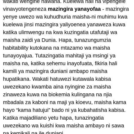
wakati wengine hawana. Kuelewa hali na vipengele
vinavyotengeneza
mazingira
yanayofaa
- mazingira
yenye uwezo wa kuhudhuria maisha-ni muhimu kwa
kuelewa jinsi mazingira yaliyoenea yanaweza kuwa
katika ulimwengu na kwa kuzingatia utafutaji wa
maisha zaidi ya Dunia. Hapa, tunazungumzia
habitability kutokana na mtazamo wa maisha
tunayoyajua. Tutazingatia mahitaji ya msingi ya
maisha na, katika sehemu inayofuata, fikiria hali
kamili ya mazingira duniani ambapo maisha
hupatikana. Wakati hatuwezi kutawala kabisa
uwezekano kwamba aina nyingine za maisha
zinaweza kuwa na biokemia kulingana na njia
mbadala za kaboni na maji ya kioevu, maisha kama
hayo “kama hatujui” bado ni ya kubahatisha kabisa.
Katika majadiliano yetu hapa, tunazingatia
uwezekano wa kuishi kwa maisha ambayo ni sawa
na kemikali na ile duniani.