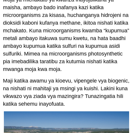
maisha, ambayo bado inafanya kazi katika
microorganisms za kisasa, huchanganya hidrojeni na
dioksidi kaboni kufanya methane, ikitoa nishati katika
mchakato. Kuna microorganisms kwamba “kupumua”
metali ambayo itakuwa sumu kwetu, na hata baadhi
ambayo kupumua katika sulfuri na kupumua asidi
sulfuriki. Mimea na microorganisms photosynthetic
pia imebadilika taratibu za kutumia nishati katika
mwanga moja kwa moja.
Maji katika awamu ya kioevu, vipengele vya biogenic,
na nishati ni mahitaji ya msingi ya kuishi. Lakini kuna
vikwazo vya ziada vya mazingira? Tunazingatia hili
katika sehemu inayofuata.