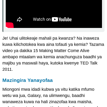
Je! Uhai ulitokeaje mahali pa kwanza? Na inaweza
kuwa kilichotokea kwa aina tofauti ya kemia? Tazama
video ya dakika 15 Making Matter Come Alive
ambapo mtaalam wa kemia anachunguza baadhi ya
majibu ya maswali haya, kutoka kwenye TED Talk
2011.
Mazingira Yanayofaa
Miongoni mwa idadi kubwa ya vitu katika mfumo
wetu wa jua, Galaxy, na ulimwengu, baadhi
wanaweza kuwa na hali zinazofaa kwa maisha,