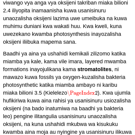
viwango vya anga vya oksijeni takriban miaka bilioni
2.4 iliyopita inamaanisha kuwa usanisinuru
unaozalisha oksijeni lazima uwe umeibuka na kuwa
muhimu duniani kwa wakati huu. Kwa kweli, kuna
uwezekano kwamba photosynthesis inayozalisha
oksijeni iliibuka mapema sana.
Baadhi ya aina ya ushahidi kemikali zilizomo katika
miamba ya kale, kama vile imara, layered mwamba
formations inayojulikana kama
stromatolites
, ni
mawazo kuwa fossils ya oxygen-kuzalisha bakteria
photosynthetic katika miamba ambayo ni karibu
miaka bilioni 3.5 (Kielelezo
\PageIndex
2
). Kwa ujumla
\PageIndex
2
hufikiriwa kuwa aina rahisi ya usanisinuru usiozalisha
oksijeni (na bado inatumiwa na baadhi ya bakteria
leo) pengine ilitangulia usanisinuru unaozalisha
oksijeni, na kuna ushahidi mkubwa wa kisukuku
kwamba aina moja au nyingine ya usanisinuru ilikuwa