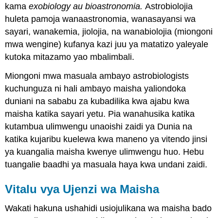
kama
exobiology au bioastronomia
.
Astrobiolojia
huleta pamoja wanaastronomia, wanasayansi wa
sayari, wanakemia, jiolojia, na wanabiolojia (miongoni
mwa wengine) kufanya kazi juu ya matatizo yaleyale
kutoka mitazamo yao mbalimbali.
Miongoni mwa masuala ambayo astrobiologists
kuchunguza ni hali ambayo maisha yaliondoka
duniani na sababu za kubadilika kwa ajabu kwa
maisha katika sayari yetu. Pia wanahusika katika
kutambua ulimwengu unaoishi zaidi ya Dunia na
katika kujaribu kuelewa kwa maneno ya vitendo jinsi
ya kuangalia maisha kwenye ulimwengu huo. Hebu
tuangalie baadhi ya masuala haya kwa undani zaidi.
Vitalu vya Ujenzi wa Maisha
Wakati hakuna ushahidi usiojulikana wa maisha bado