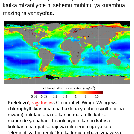
katika mizani yote ni sehemu muhimu ya kutambua
mazingira yanayofaa.
\PageIndex
3
Kielelezo
Chlorophyll Wingi. Wengi wa
\PageIndex
3
chlorophyll (kiashiria cha bakteria ya photosynthetic na
mwani) hutofautiana na karibu mara elfu katika
mabonde ya bahari. Tofauti hiyo ni karibu kabisa
kutokana na upatikanaji wa nitrojeni-moja ya kuu
“elementi za biogeniki” katika fomu ambazo zinaweza