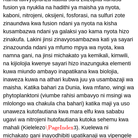
fusion ya nyuklia na hadithi ya maisha ya nyota,
kaboni, nitrojeni, oksijeni, fosforasi, na sulfuri zote
zinaundwa kwa fusion ndani ya nyota na kisha
kusambazwa ndani ya galaksi yao kama nyota hizo
zinakufa. Lakini jinsi zinavyosambazwa kati ya sayari
zinazounda ndani ya mfumo mpya wa nyota, kwa
namna gani, na jinsi michakato ya kemikali, kimwili,
na kijiolojia kwenye sayari hizo inazunguka elementi
kuwa miundo ambayo inapatikana kwa biolojia,
inaweza kuwa na athari kubwa juu ya usambazaji wa
maisha. Katika bahari za Dunia, kwa mfano, wingi wa
phytoplanktoni (viumbe rahisi ambavyo ni msingi wa
mlolongo wa chakula cha bahari) katika maji ya uso
unaweza kutofautiana kwa mara elfu kwa sababu
ugavi wa nitrojeni hutofautiana kutoka sehemu kwa
mahali (Kielelezo
\PageIndex
3
). Kuelewa ni
\PageIndex
3
michakato gani inayodhibiti upatikanaji wa vipengele