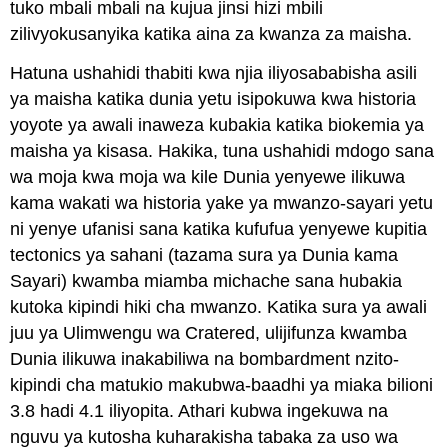
tuko mbali mbali na kujua jinsi hizi mbili
zilivyokusanyika katika aina za kwanza za maisha.
Hatuna ushahidi thabiti kwa njia iliyosababisha asili
ya maisha katika dunia yetu isipokuwa kwa historia
yoyote ya awali inaweza kubakia katika biokemia ya
maisha ya kisasa. Hakika, tuna ushahidi mdogo sana
wa moja kwa moja wa kile Dunia yenyewe ilikuwa
kama wakati wa historia yake ya mwanzo-sayari yetu
ni yenye ufanisi sana katika kufufua yenyewe kupitia
tectonics ya sahani (tazama sura ya Dunia kama
Sayari) kwamba miamba michache sana hubakia
kutoka kipindi hiki cha mwanzo. Katika sura ya awali
juu ya Ulimwengu wa Cratered, ulijifunza kwamba
Dunia ilikuwa inakabiliwa na bombardment nzito-
kipindi cha matukio makubwa-baadhi ya miaka bilioni
3.8 hadi 4.1 iliyopita. Athari kubwa ingekuwa na
nguvu ya kutosha kuharakisha tabaka za uso wa