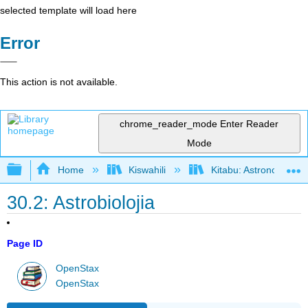
selected template will load here
Error
This action is not available.
chrome_reader_mode
Enter Reader
Mode
Expand/collapse global hierarchy
Home
Kiswahili
Kitabu: Astronomia (
30.2: Astrobiolojia
Page ID
OpenStax
OpenStax