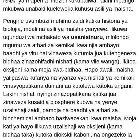
RNA” ya mapema imezidi kukubaliwa, lakini mpango
mkubwa unabaki kueleweka kuhusu asili ya maisha.
Pengine uvumbuzi muhimu zaidi katika historia ya
biolojia, mbali na asili ya maisha yenyewe, ilikuwa
ugunduzi wa mchakato wa
usanisinuru
, mlolongo
mgumu wa athari za kemikali kwa njia ambayo
baadhi ya vitu hai vinaweza kutumia jua kutengeneza
bidhaa zinazohifadhi nishati (kama vile wanga), ikitoa
oksijeni kama moja kwa-bidhaa. Hapo awali, maisha
yalipaswa kufanya na vyanzo vya nishati ya kemikali
vinavyopatikana duniani au kutolewa kutoka angani.
Lakini nishati nyingi zinazopatikana katika jua
zinaweza kusaidia biosphere kubwa na yenye
uzalishaji zaidi, pamoja na baadhi ya athari za
biochemical ambazo haziwezekani kwa maisha. Moja
kati ya hayo ilikuwa uzalishaji wa oksijeni (kama
bidhaa taka) kutoka dioksidi kaboni, na ongezeko la