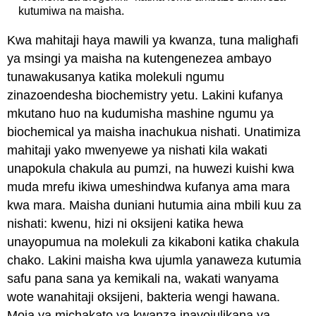
kutumiwa na maisha.
Kwa mahitaji haya mawili ya kwanza, tuna malighafi
ya msingi ya maisha na kutengenezea ambayo
tunawakusanya katika molekuli ngumu
zinazoendesha biochemistry yetu. Lakini kufanya
mkutano huo na kudumisha mashine ngumu ya
biochemical ya maisha inachukua nishati. Unatimiza
mahitaji yako mwenyewe ya nishati kila wakati
unapokula chakula au pumzi, na huwezi kuishi kwa
muda mrefu ikiwa umeshindwa kufanya ama mara
kwa mara. Maisha duniani hutumia aina mbili kuu za
nishati: kwenu, hizi ni oksijeni katika hewa
unayopumua na molekuli za kikaboni katika chakula
chako. Lakini maisha kwa ujumla yanaweza kutumia
safu pana sana ya kemikali na, wakati wanyama
wote wanahitaji oksijeni, bakteria wengi hawana.
Moja ya michakato ya kwanza inayojulikana ya