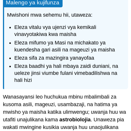
Malengo ya kujifunza
Mwishoni mwa sehemu hii, utaweza:
Eleza vitalu vya ujenzi vya kemikali
vinavyotakiwa kwa maisha
Eleza mifumo ya Masi na michakato ya
kuendesha gari asili na mageuzi ya maisha
Eleza sifa za mazingira yanayofaa
Eleza baadhi ya hali mbaya zaidi duniani, na
ueleze jinsi viumbe fulani vimebadilishwa na
hali hizi
Wanasayansi leo huchukua mbinu mbalimbali za
kusoma asili, mageuzi, usambazaji, na hatima ya
mwisho ya maisha katika ulimwengu; uwanja huu wa
utafiti unajulikana kama
astrobiolojia
. Unaweza pia
wakati mwingine kusikia uwanja huu unaojulikana