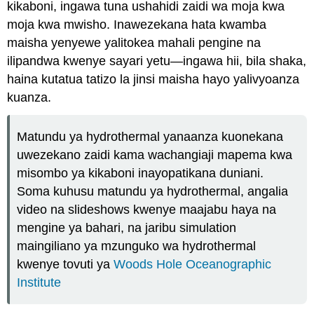
kikaboni, ingawa tuna ushahidi zaidi wa moja kwa
moja kwa mwisho. Inawezekana hata kwamba
maisha yenyewe yalitokea mahali pengine na
ilipandwa kwenye sayari yetu—ingawa hii, bila shaka,
haina kutatua tatizo la jinsi maisha hayo yalivyoanza
kuanza.
Matundu ya hydrothermal yanaanza kuonekana
uwezekano zaidi kama wachangiaji mapema kwa
misombo ya kikaboni inayopatikana duniani.
Soma kuhusu matundu ya hydrothermal, angalia
video na slideshows kwenye maajabu haya na
mengine ya bahari, na jaribu simulation
maingiliano ya mzunguko wa hydrothermal
kwenye tovuti ya
Woods Hole Oceanographic
Institute