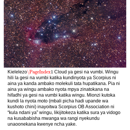
\PageIndex
1
Kielelezo
Cloud ya gesi na vumbi. Wingu
\PageIndex
1
hili la gesi na vumbi katika kundinyota ya Scorpius ni
aina ya kanda ambako molekuli tata hupatikana. Pia ni
aina ya wingu ambako nyota mpya zinatokana na
hifadhi ya gesi na vumbi katika wingu. Mionzi kutoka
kundi la nyota moto (mbali picha hadi upande wa
kushoto chini) inayoitwa Scorpius OB Association ni
“kula ndani ya” wingu, likijitokeza katika sura ya vidogo
na kusababisha mwanga wa rangi nyekundu
unaoonekana kwenye ncha yake.