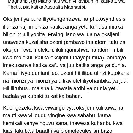
Magharibi. (b) Mfano huu wa hivi karibuni ni katika Ziwa
Thetis, pia katika Australia Magharibi.
Oksijeni ya bure iliyotengenezwa na photosynthesis
ilianza kujilimbikiza katika anga yetu kuhusu miaka
bilioni 2.4 iliyopita. Mwingiliano wa jua na oksijeni
unaweza kuzalisha ozoni (ambayo ina atomi tatu za
oksijeni kwa molekuli, ikilinganishwa na atomi mbili
kwa molekuli katika oksijeni tunayopumua), ambayo
imekusanya katika safu ya juu katika anga ya dunia.
Kama ilivyo duniani leo, ozoni hii ilitoa ulinzi kutokana
na mionzi ya mionzi ya ultraviolet iliyoharibika ya jua.
Hii iliruhusu maisha kutawala ardhi ya dunia yetu
badala ya kubaki tu katika bahari.
Kuongezeka kwa viwango vya oksijeni kulikuwa na
mauti kwa vijidudu vingine kwa sababu, kama
kemikali yenye nguvu sana, inaweza kuharibu kwa
kiasi kikubwa baadhi ya biomolecules ambazo