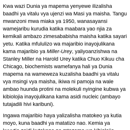
Kwa wazi Dunia ya mapema yenyewe ilizalisha
baadhi ya vitalu vya ujenzi wa Masi ya maisha. Tangu
mwanzoni mwa miaka ya 1950, wanasayansi
wamejaribu kurudia katika maabara yao njia za
kemikali ambazo zimesababisha maisha katika sayari
yetu. Katika mfululizo wa majaribio inayojulikana
kama majaribio ya
Miller-Urey
, yaliyoanzishwa na
Stanley Miller na Harold Urey katika Chuo Kikuu cha
Chicago, biochemists wamefanya hali ya Dunia
mapema na wameweza kuzalisha baadhi ya vitalu
vya msingi vya maisha, ikiwa ni pamoja na wale
ambao huunda protini na molekuli nyingine kubwa ya
kibiolojia inayojulikana kama asidi nucleic (ambayo
tutajadili hivi karibuni).
Ingawa majaribio haya yalizalisha matokeo ya kutia
moyo, kuna baadhi ya matatizo nao. Kemia ya