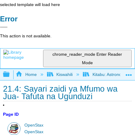
selected template will load here
Error
This action is not available.
chrome_reader_mode
Enter Reader
Mode
Expand/collapse global hierarchy
Home
Kiswahili
Kitabu: Astronomia (
21.4: Sayari zaidi ya Mfumo wa
Jua- Tafuta na Ugunduzi
Page ID
OpenStax
OpenStax