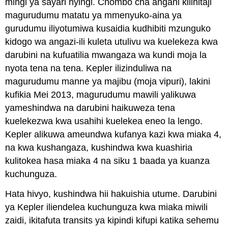
mingi ya sayari nyingi. Chombo cha angani kilihitaji
magurudumu matatu ya mmenyuko-aina ya
gurudumu iliyotumiwa kusaidia kudhibiti mzunguko
kidogo wa angazi-ili kuleta utulivu wa kuelekeza kwa
darubini na kufuatilia mwangaza wa kundi moja la
nyota tena na tena. Kepler ilizinduliwa na
magurudumu manne ya majibu (moja vipuri), lakini
kufikia Mei 2013, magurudumu mawili yalikuwa
yameshindwa na darubini haikuweza tena
kuelekezwa kwa usahihi kuelekea eneo la lengo.
Kepler alikuwa ameundwa kufanya kazi kwa miaka 4,
na kwa kushangaza, kushindwa kwa kuashiria
kulitokea hasa miaka 4 na siku 1 baada ya kuanza
kuchunguza.
Hata hivyo, kushindwa hii hakuishia utume. Darubini
ya Kepler iliendelea kuchunguza kwa miaka miwili
zaidi, ikitafuta transits ya kipindi kifupi katika sehemu