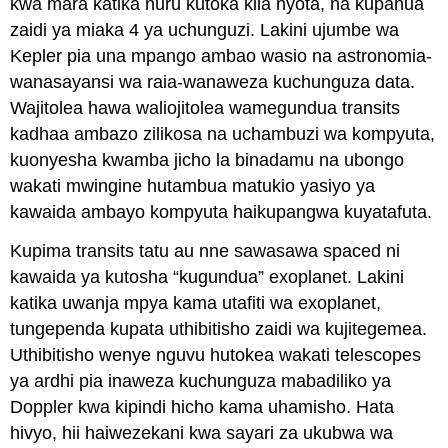
kwa mara katika nuru kutoka kila nyota, na kupanua
zaidi ya miaka 4 ya uchunguzi. Lakini ujumbe wa
Kepler pia una mpango ambao wasio na astronomia-
wanasayansi wa raia-wanaweza kuchunguza data.
Wajitolea hawa waliojitolea wamegundua transits
kadhaa ambazo zilikosa na uchambuzi wa kompyuta,
kuonyesha kwamba jicho la binadamu na ubongo
wakati mwingine hutambua matukio yasiyo ya
kawaida ambayo kompyuta haikupangwa kuyatafuta.
Kupima transits tatu au nne sawasawa spaced ni
kawaida ya kutosha “kugundua” exoplanet. Lakini
katika uwanja mpya kama utafiti wa exoplanet,
tungependa kupata uthibitisho zaidi wa kujitegemea.
Uthibitisho wenye nguvu hutokea wakati telescopes
ya ardhi pia inaweza kuchunguza mabadiliko ya
Doppler kwa kipindi hicho kama uhamisho. Hata
hivyo, hii haiwezekani kwa sayari za ukubwa wa