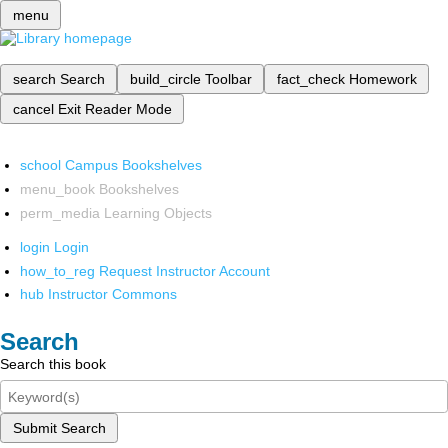
menu
search
Search
build_circle
Toolbar
fact_check
Homework
cancel
Exit Reader Mode
school
Campus Bookshelves
menu_book
Bookshelves
perm_media
Learning Objects
login
Login
how_to_reg
Request Instructor Account
hub
Instructor Commons
Search
Search this book
Submit Search