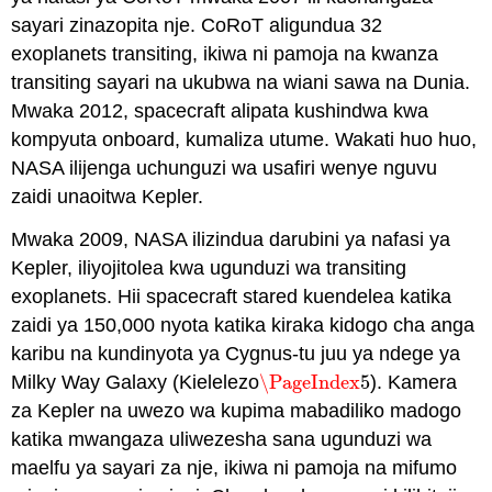
sayari zinazopita nje. CoRoT aligundua 32
exoplanets transiting, ikiwa ni pamoja na kwanza
transiting sayari na ukubwa na wiani sawa na Dunia.
Mwaka 2012, spacecraft alipata kushindwa kwa
kompyuta onboard, kumaliza utume. Wakati huo huo,
NASA ilijenga uchunguzi wa usafiri wenye nguvu
zaidi unaoitwa Kepler.
Mwaka 2009, NASA ilizindua darubini ya nafasi ya
Kepler, iliyojitolea kwa ugunduzi wa transiting
exoplanets. Hii spacecraft stared kuendelea katika
zaidi ya 150,000 nyota katika kiraka kidogo cha anga
karibu na kundinyota ya Cygnus-tu juu ya ndege ya
Milky Way Galaxy (Kielelezo
\PageIndex
5
). Kamera
\PageIndex
5
za Kepler na uwezo wa kupima mabadiliko madogo
katika mwangaza uliwezesha sana ugunduzi wa
maelfu ya sayari za nje, ikiwa ni pamoja na mifumo