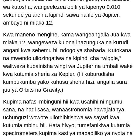
wa kutosha, wangeelezea obiti ya kipenyo 0.010
sekunde ya arc na kipindi sawa na ile ya Jupiter,
ambayo ni miaka 12.
Kwa maneno mengine, kama wangeangalia Jua kwa
miaka 12, wangeweza kuiona inazunguka na kurudi
angani kwa sehemu hii ndogo ya shahada. Kutokana
na mwendo uliozingatiwa na kipindi cha “wiggle,”
waliweza kubainisha wingi wa Jupiter na umbali wake
kwa kutumia sheria za Kepler. (Ili kuburudisha
kumbukumbu yako kuhusu sheria hizi, angalia sura
juu ya Orbits na Gravity.)
Kupima nafasi mbinguni hii kwa usahihi ni ngumu
sana, na hadi sasa, wanaastronomia hawajafanya
uchunguzi wowote uliothibitishwa wa sayari kwa
kutumia mbinu hii. Hata hivyo, tumefanikiwa kutumia
spectrometers kupima kasi ya mabadiliko ya nyota na