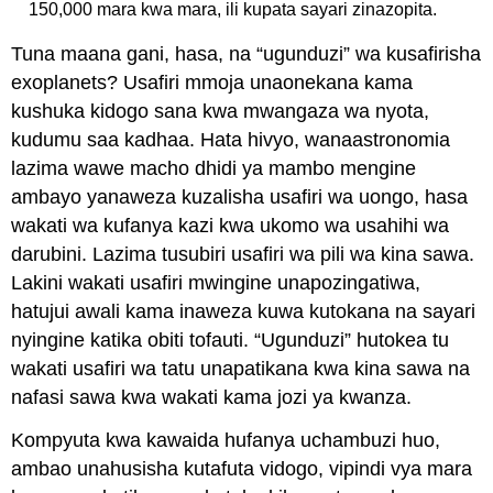
150,000 mara kwa mara, ili kupata sayari zinazopita.
Tuna maana gani, hasa, na “ugunduzi” wa kusafirisha
exoplanets? Usafiri mmoja unaonekana kama
kushuka kidogo sana kwa mwangaza wa nyota,
kudumu saa kadhaa. Hata hivyo, wanaastronomia
lazima wawe macho dhidi ya mambo mengine
ambayo yanaweza kuzalisha usafiri wa uongo, hasa
wakati wa kufanya kazi kwa ukomo wa usahihi wa
darubini. Lazima tusubiri usafiri wa pili wa kina sawa.
Lakini wakati usafiri mwingine unapozingatiwa,
hatujui awali kama inaweza kuwa kutokana na sayari
nyingine katika obiti tofauti. “Ugunduzi” hutokea tu
wakati usafiri wa tatu unapatikana kwa kina sawa na
nafasi sawa kwa wakati kama jozi ya kwanza.
Kompyuta kwa kawaida hufanya uchambuzi huo,
ambao unahusisha kutafuta vidogo, vipindi vya mara