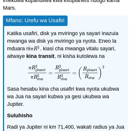
imekuwa kupanuliwa kwa exoplanets ndogo kama
\PageIndex
Mars.
1
Mfano
: Urefu wa Usafiri
\PageIndex
1
Katika usafiri, disk ya mviringo ya sayari inazuia
mwanga wa disk ya mviringo ya nyota. Eneo la
2
mduara ni
. kiasi cha mwanga vitalu sayari,
π
R
2
π
R
aitwaye
kina transit
, ni kisha kutolewa na
2
2
2
π
R
R
(
)
R
planet
planet
planet
=
=
π
R
planet
2
π
R
star
2
=
R
planet
2
R
star
2
=
(
R
plan
2
2
R
π
R
R
star
star
star
Sasa hesabu kina cha usafiri kwa nyota ukubwa
wa Jua na sayari kubwa ya gesi ukubwa wa
Jupiter.
Suluhisho
Radi ya Jupiter ni km 71,400, wakati radius ya Jua