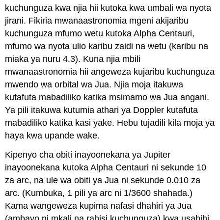
kuchunguza kwa njia hii kutoka kwa umbali wa nyota
jirani. Fikiria mwanaastronomia mgeni akijaribu
kuchunguza mfumo wetu kutoka Alpha Centauri,
mfumo wa nyota ulio karibu zaidi na wetu (karibu na
miaka ya nuru 4.3). Kuna njia mbili
mwanaastronomia hii angeweza kujaribu kuchunguza
mwendo wa orbital wa Jua. Njia moja itakuwa
kutafuta mabadiliko katika msimamo wa Jua angani.
Ya pili itakuwa kutumia athari ya Doppler kutafuta
mabadiliko katika kasi yake. Hebu tujadili kila moja ya
haya kwa upande wake.
Kipenyo cha obiti inayoonekana ya Jupiter
inayoonekana kutoka Alpha Centauri ni sekunde 10
za arc, na ule wa obiti ya Jua ni sekunde 0.010 za
arc. (Kumbuka, 1 pili ya arc ni 1/3600 shahada.)
Kama wangeweza kupima nafasi dhahiri ya Jua
(ambayo ni mkali na rahisi kuchunguza) kwa usahihi