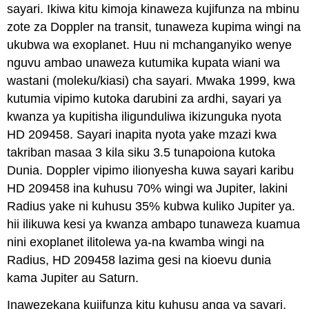
sayari. Ikiwa kitu kimoja kinaweza kujifunza na mbinu
zote za Doppler na transit, tunaweza kupima wingi na
ukubwa wa exoplanet. Huu ni mchanganyiko wenye
nguvu ambao unaweza kutumika kupata wiani wa
wastani (moleku/kiasi) cha sayari. Mwaka 1999, kwa
kutumia vipimo kutoka darubini za ardhi, sayari ya
kwanza ya kupitisha iligunduliwa ikizunguka nyota
HD 209458. Sayari inapita nyota yake mzazi kwa
takriban masaa 3 kila siku 3.5 tunapoiona kutoka
Dunia. Doppler vipimo ilionyesha kuwa sayari karibu
HD 209458 ina kuhusu 70% wingi wa Jupiter, lakini
Radius yake ni kuhusu 35% kubwa kuliko Jupiter ya.
hii ilikuwa kesi ya kwanza ambapo tunaweza kuamua
nini exoplanet ilitolewa ya-na kwamba wingi na
Radius, HD 209458 lazima gesi na kioevu dunia
kama Jupiter au Saturn.
Inawezekana kujifunza kitu kuhusu anga ya sayari.