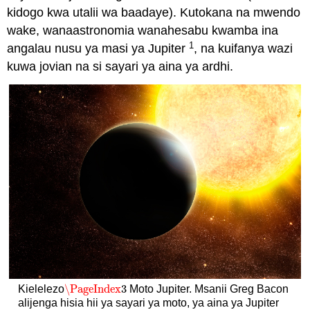
kidogo kwa utalii wa baadaye). Kutokana na mwendo
wake, wanaastronomia wanahesabu kwamba ina
1
angalau nusu ya masi ya Jupiter
, na kuifanya wazi
kuwa jovian na si sayari ya aina ya ardhi.
\PageIndex
3
Kielelezo
Moto Jupiter. Msanii Greg Bacon
\PageIndex
3
alijenga hisia hii ya sayari ya moto, ya aina ya Jupiter