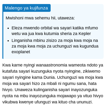
Malengo ya kujifunza
Mwishoni mwa sehemu hii, utaweza:
Eleza mwendo orbital wa sayari katika mfumo
wetu wa jua kwa kutumia sheria za Kepler
Linganisha mbinu zisizo za moja kwa moja na
za moja kwa moja za uchunguzi wa kugundua
exoplanet
Kwa karne nyingi wanaastronomia wameota ndoto ya
kutafuta sayari kuzunguka nyota nyingine, zikiwemo
sayari nyingine kama Dunia. Uchunguzi wa moja kwa
moja wa sayari hizo za mbali ni ngumu sana, hata
hivyo. Unaweza kulinganisha sayari inayozunguka
nyota na mbu inayozunguka mojawapo ya vituo hivyo
vikubwa kwenye ufunguzi wa kituo cha ununuzi.