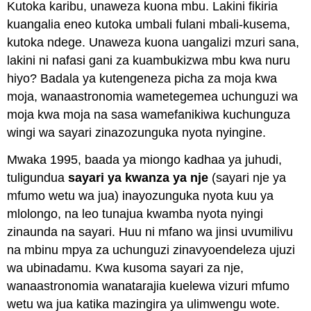
Kutoka karibu, unaweza kuona mbu. Lakini fikiria
kuangalia eneo kutoka umbali fulani mbali-kusema,
kutoka ndege. Unaweza kuona uangalizi mzuri sana,
lakini ni nafasi gani za kuambukizwa mbu kwa nuru
hiyo? Badala ya kutengeneza picha za moja kwa
moja, wanaastronomia wametegemea uchunguzi wa
moja kwa moja na sasa wamefanikiwa kuchunguza
wingi wa sayari zinazozunguka nyota nyingine.
Mwaka 1995, baada ya miongo kadhaa ya juhudi,
tuligundua
sayari ya kwanza ya nje
(sayari nje ya
mfumo wetu wa jua) inayozunguka nyota kuu ya
mlolongo, na leo tunajua kwamba nyota nyingi
zinaunda na sayari. Huu ni mfano wa jinsi uvumilivu
na mbinu mpya za uchunguzi zinavyoendeleza ujuzi
wa ubinadamu. Kwa kusoma sayari za nje,
wanaastronomia wanatarajia kuelewa vizuri mfumo
wetu wa jua katika mazingira ya ulimwengu wote.