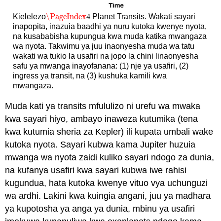
\PageIndex
4
Kielelezo
Planet Transits. Wakati sayari
\PageIndex
4
inapopita, inazuia baadhi ya nuru kutoka kwenye nyota,
na kusababisha kupungua kwa muda katika mwangaza
wa nyota. Takwimu ya juu inaonyesha muda wa tatu
wakati wa tukio la usafiri na jopo la chini linaonyesha
safu ya mwanga inayofanana: (1) nje ya usafiri, (2)
ingress ya transit, na (3) kushuka kamili kwa
mwangaza.
Muda kati ya transits mfululizo ni urefu wa mwaka
kwa sayari hiyo, ambayo inaweza kutumika (tena
kwa kutumia sheria za Kepler) ili kupata umbali wake
kutoka nyota. Sayari kubwa kama Jupiter huzuia
mwanga wa nyota zaidi kuliko sayari ndogo za dunia,
na kufanya usafiri kwa sayari kubwa iwe rahisi
kugundua, hata kutoka kwenye vituo vya uchunguzi
wa ardhi. Lakini kwa kuingia angani, juu ya madhara
ya kupotosha ya anga ya dunia, mbinu ya usafiri