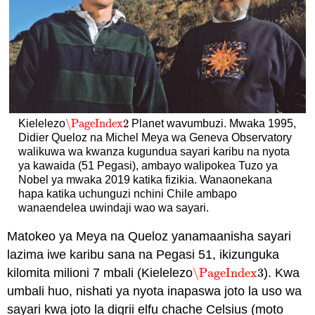
\PageIndex
2
Kielelezo
Planet wavumbuzi. Mwaka 1995,
\PageIndex
2
Didier Queloz na Michel Meya wa Geneva Observatory
walikuwa wa kwanza kugundua sayari karibu na nyota
ya kawaida (51 Pegasi), ambayo walipokea Tuzo ya
Nobel ya mwaka 2019 katika fizikia. Wanaonekana
hapa katika uchunguzi nchini Chile ambapo
wanaendelea uwindaji wao wa sayari.
Matokeo ya Meya na Queloz yanamaanisha sayari
lazima iwe karibu sana na Pegasi 51, ikizunguka
kilomita milioni 7 mbali (Kielelezo
\PageIndex
3
). Kwa
\PageIndex
3
umbali huo, nishati ya nyota inapaswa joto la uso wa
sayari kwa joto la digrii elfu chache Celsius (moto