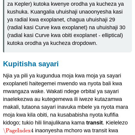
za Kepler) kutoka kwenye orodha ya kucheza ya
kushuka. Kuangalia uhuishaji unaoonyesha kasi
ya radial kwa exoplanet, chagua uhuishaji 29
(radial kasi Curve kwa exoplanet) na uhuishaji 30
(radial kasi Curve kwa obiti exoplanet - elliptical)
kutoka orodha ya kucheza dropdown.
Kupitisha sayari
Njia ya pili ya kugundua moja kwa moja ya sayari
exoplaneti haitegemei mwendo wa nyota bali kwa
mwangaza wake. Wakati ndege orbital ya sayari
inaelekezwa au kutegemewa ili iweze kutazamwa
makali, tutaona sayari inavuka mbele ya nyota mara
moja kwa kila obiti, na kusababisha nyota kufifia
kidogo; tukio hili linajulikana kama
transit
. Kielelezo
\PageIndex
4
inaonyesha mchoro wa transit kwa
\PageIndex
4