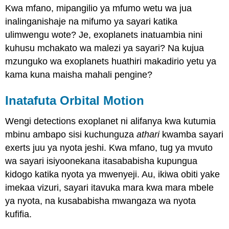
Kwa mfano, mipangilio ya mfumo wetu wa jua
inalinganishaje na mifumo ya sayari katika
ulimwengu wote? Je, exoplanets inatuambia nini
kuhusu mchakato wa malezi ya sayari? Na kujua
mzunguko wa exoplanets huathiri makadirio yetu ya
kama kuna maisha mahali pengine?
Inatafuta Orbital Motion
Wengi detections exoplanet ni alifanya kwa kutumia
mbinu ambapo sisi kuchunguza
athari
kwamba sayari
exerts juu ya nyota jeshi. Kwa mfano, tug ya mvuto
wa sayari isiyoonekana itasababisha kupungua
kidogo katika nyota ya mwenyeji. Au, ikiwa obiti yake
imekaa vizuri, sayari itavuka mara kwa mara mbele
ya nyota, na kusababisha mwangaza wa nyota
kufifia.