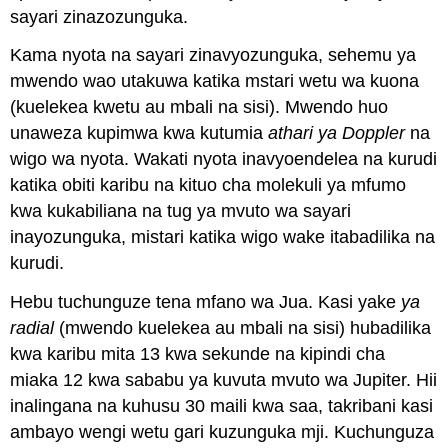
sayari zinazozunguka.
Kama nyota na sayari zinavyozunguka, sehemu ya
mwendo wao utakuwa katika mstari wetu wa kuona
(kuelekea kwetu au mbali na sisi). Mwendo huo
unaweza kupimwa kwa kutumia
athari ya Doppler
na
wigo wa nyota. Wakati nyota inavyoendelea na kurudi
katika obiti karibu na kituo cha molekuli ya mfumo
kwa kukabiliana na tug ya mvuto wa sayari
inayozunguka, mistari katika wigo wake itabadilika na
kurudi.
Hebu tuchunguze tena mfano wa Jua. Kasi yake
ya
radial
(mwendo kuelekea au mbali na sisi) hubadilika
kwa karibu mita 13 kwa sekunde na kipindi cha
miaka 12 kwa sababu ya kuvuta mvuto wa Jupiter. Hii
inalingana na kuhusu 30 maili kwa saa, takribani kasi
ambayo wengi wetu gari kuzunguka mji. Kuchunguza