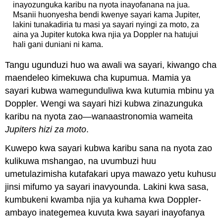
inayozunguka karibu na nyota inayofanana na jua.
Msanii huonyesha bendi kwenye sayari kama Jupiter,
lakini tunakadiria tu masi ya sayari nyingi za moto, za
aina ya Jupiter kutoka kwa njia ya Doppler na hatujui
hali gani duniani ni kama.
Tangu ugunduzi huo wa awali wa sayari, kiwango cha
maendeleo kimekuwa cha kupumua. Mamia ya
sayari kubwa wamegunduliwa kwa kutumia mbinu ya
Doppler. Wengi wa sayari hizi kubwa zinazunguka
karibu na nyota zao—wanaastronomia wameita
Jupiters hizi za moto
.
Kuwepo kwa sayari kubwa karibu sana na nyota zao
kulikuwa mshangao, na uvumbuzi huu
umetulazimisha kutafakari upya mawazo yetu kuhusu
jinsi mifumo ya sayari inavyounda. Lakini kwa sasa,
kumbukeni kwamba njia ya kuhama kwa Doppler-
ambayo inategemea kuvuta kwa sayari inayofanya