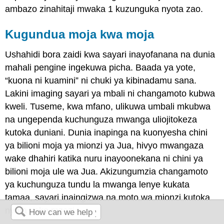
ambazo zinahitaji mwaka 1 kuzunguka nyota zao.
Kugundua moja kwa moja
Ushahidi bora zaidi kwa sayari inayofanana na dunia
mahali pengine ingekuwa picha. Baada ya yote,
“kuona ni kuamini” ni chuki ya kibinadamu sana.
Lakini imaging sayari ya mbali ni changamoto kubwa
kweli. Tuseme, kwa mfano, ulikuwa umbali mkubwa
na ungependa kuchunguza mwanga uliojitokeza
kutoka duniani. Dunia inapinga na kuonyesha chini
ya bilioni moja ya mionzi ya Jua, hivyo mwangaza
wake dhahiri katika nuru inayoonekana ni chini ya
bilioni moja ule wa Jua. Akizungumzia changamoto
ya kuchunguza tundu la mwanga lenye kukata
tamaa, sayari inaingizwa na moto wa mionzi kutoka
nyota yake mzazi.