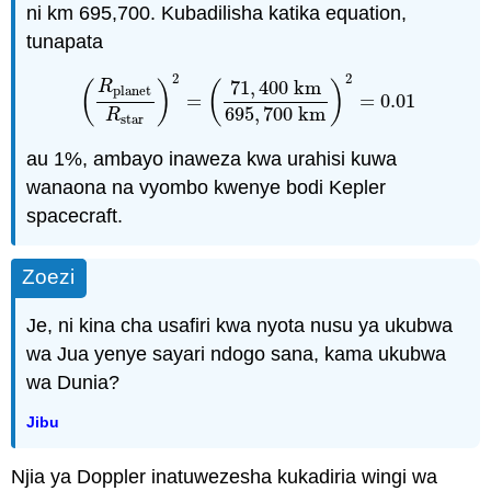
ni km 695,700. Kubadilisha katika equation,
tunapata
2
2
71
,
400
km
(
)
(
)
R
planet
=
=
0.01
(
R
planet
R
star
)
2
=
(
71
,
400
km
695
,
700
km
)
2
=
0.0
695
,
700
km
R
star
au 1%, ambayo inaweza kwa urahisi kuwa
wanaona na vyombo kwenye bodi Kepler
\PageIndex
spacecraft.
1
Zoezi
\PageIndex
1
Je, ni kina cha usafiri kwa nyota nusu ya ukubwa
wa Jua yenye sayari ndogo sana, kama ukubwa
wa Dunia?
Jibu
Njia ya Doppler inatuwezesha kukadiria wingi wa