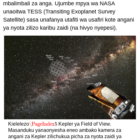
mbalimbali za anga. Ujumbe mpya wa NASA
unaoitwa TESS (Transiting Exoplanet Survey
Satellite) sasa unafanya utafiti wa usafiri kote angani
ya nyota zilizo karibu zaidi (na hivyo nyepesi).
\PageIndex
5
Kielelezo
Kepler ya Field of View.
\PageIndex
5
Masanduku yanaonyesha eneo ambako kamera za
angani za Kepler zilichukua picha za nyota zaidi ya