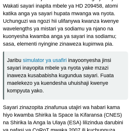
Wakati sayari inapita mbele ya HD 209458, atomi
katika anga ya sayari hupata mwanga wa nyota.
Uchunguzi wa ngozi hii ulifanywa kwanza kwenye
wavelengths ya mistari ya sodiamu ya njano na
kuonyesha kwamba anga ya sayari ina sodiamu;
sasa, elementi nyingine zinaweza kupimwa pia.
Jaribu
simulator ya usafiri
inayoonyesha jinsi
sayari inayopita mbele ya nyota yake mzazi
inaweza kusababisha kugundua sayari. Fuata
maelekezo ya kuendesha uhuishaji kwenye
kompyuta yako.
Sayari zinazopita zinafunua utajiri wa habari kama
hiyo kwamba Shirika la Space la Kifaransa (CNES)
na Shirika la Anga la Ulaya (ESA) lilizindua darubini
ya nafasi ya CoRoT mwaka 2007 ili kuchunguza