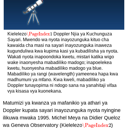
\PageIndex
1
Kielelezo
Doppler Njia ya Kuchunguza
\PageIndex
1
Sayari. Mwendo wa nyota inayozunguka kituo cha
kawaida cha masi na sayari inayozunguka inaweza
kugunduliwa kwa kupima kasi ya kubadilisha ya nyota.
Wakati nyota inapoondoka kwetu, mistari katika wigo
wake inaonyesha mabadiliko madogo; inapoelekea
kwetu, huonyesha mabadiliko madogo ya blue.
Mabadiliko ya rangi (wavelength) yameenea hapa kwa
madhumuni ya mfano. Kwa kweli, mabadiliko ya
Doppler tunayopima ni ndogo sana na yanahitaji vifaa
vya kisasa vya kuonekana.
Matumizi ya kwanza ya mafanikio ya athari ya
Doppler kupata sayari inayozunguka nyota nyingine
ilikuwa mwaka 1995. Michel Meya na Didier Queloz
wa Geneva Observatory (Kielelezo
\PageIndex
2
)
\PageIndex
2