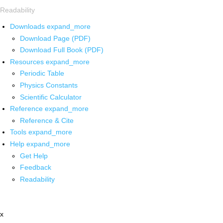
Readability
Downloads
expand_more
Download Page (PDF)
Download Full Book (PDF)
Resources
expand_more
Periodic Table
Physics Constants
Scientific Calculator
Reference
expand_more
Reference & Cite
Tools
expand_more
Help
expand_more
Get Help
Feedback
Readability
x