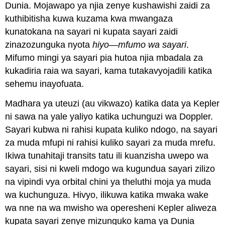
Dunia. Mojawapo ya njia zenye kushawishi zaidi za
kuthibitisha kuwa kuzama kwa mwangaza
kunatokana na sayari ni kupata sayari zaidi
zinazozunguka nyota
hiyo—mfumo wa sayari
.
Mifumo mingi ya sayari pia hutoa njia mbadala za
kukadiria raia wa sayari, kama tutakavyojadili katika
sehemu inayofuata.
Madhara ya uteuzi (au vikwazo) katika data ya Kepler
ni sawa na yale yaliyo katika uchunguzi wa Doppler.
Sayari kubwa ni rahisi kupata kuliko ndogo, na sayari
za muda mfupi ni rahisi kuliko sayari za muda mrefu.
Ikiwa tunahitaji transits tatu ili kuanzisha uwepo wa
sayari, sisi ni kweli mdogo wa kugundua sayari zilizo
na vipindi vya orbital chini ya theluthi moja ya muda
wa kuchunguza. Hivyo, ilikuwa katika mwaka wake
wa nne na wa mwisho wa operesheni Kepler aliweza
kupata sayari zenye mizunguko kama ya Dunia