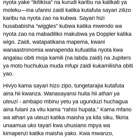
nyota yake “ikitikisa” na kurudi karibu na katikati ya
moleku—ina ufanisi zaidi katika kutafuta sayari zilizo
karibu na nyota zao na kubwa. Sayari hizi
husababisha “wiggles” kubwa katika mwendo wa
nyota zao na mabadiliko makubwa ya Doppler katika
wigo. Zaidi, watapatikana mapema, kwani
wanaastronomia wanapenda kufuatilia nyota kwa
angalau obiti moja kamili (na labda zaidi) na Jupiters
ya moto huchukua muda mfupi zaidi kukamilisha obiti
yao.
Hivyo kama sayari hizo zipo, tungetarajia kutafuta
aina hii kwanza. Wanasayansi huita hii
athari ya
uteuzi
- ambapo mbinu yetu ya ugunduzi huchagua
aina fulani za vitu kama “rahisi hupata.” Kama mfano
wa athari ya uteuzi katika maisha ya kila siku, fikiria
unaamua uko tayari kwa uhusiano mpya wa
kimapenzi katika maisha yako. Kwa mwanzo,