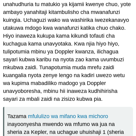
unahudhuria tu matukio ya kijamii kwenye chuo, yote
ambayo yanahitaji kitambulisho cha mwanafunzi
kuingia. Uchaguzi wako wa washirika iwezekanavyo
utakuwa mdogo kwa wanafunzi katika chuo chako.
Hiyo inaweza kukupa kama kikundi tofauti cha
kuchagua kama unavyotaka. Kwa njia hiyo hiyo,
tulipotumia mbinu ya Doppler kwanza, ilichagua
sayari kubwa karibu na nyota zao kama uvumbuzi
mkubwa zaidi. Tunapotumia muda mrefu zaidi
kuangalia nyota zenye lengo na kadiri uwezo wetu
wa kupima mabadiliko madogo ya Doppler
unavyoboresha, mbinu hii inaweza kudhihirisha
sayari za mbali zaidi na zisizo kubwa pia.
Tazama
mfululizo wa mifano kwa michoro
inayoonyesha mwendo wa mfumo wa jua na
sheria za Kepler, na uchague uhuishaji 1 (sheria