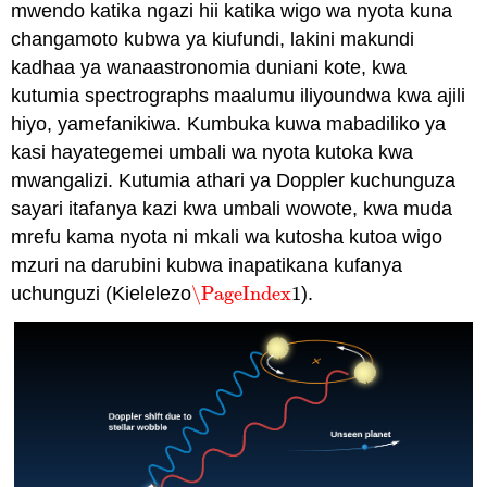
mwendo katika ngazi hii katika wigo wa nyota kuna
changamoto kubwa ya kiufundi, lakini makundi
kadhaa ya wanaastronomia duniani kote, kwa
kutumia spectrographs maalumu iliyoundwa kwa ajili
hiyo, yamefanikiwa. Kumbuka kuwa mabadiliko ya
kasi hayategemei umbali wa nyota kutoka kwa
mwangalizi. Kutumia athari ya Doppler kuchunguza
sayari itafanya kazi kwa umbali wowote, kwa muda
mrefu kama nyota ni mkali wa kutosha kutoa wigo
mzuri na darubini kubwa inapatikana kufanya
uchunguzi (Kielelezo
\PageIndex
1
).
\PageIndex
1