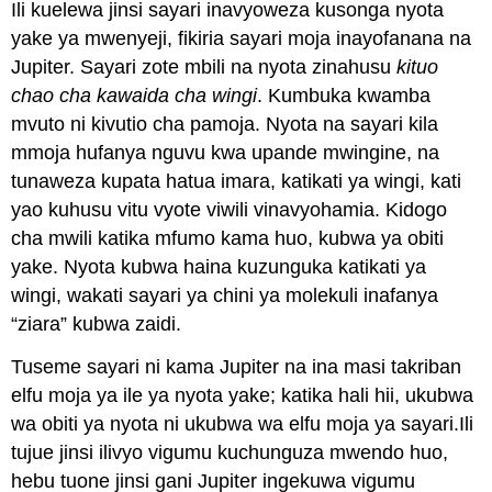
Ili kuelewa jinsi sayari inavyoweza kusonga nyota
yake ya mwenyeji, fikiria sayari moja inayofanana na
Jupiter. Sayari zote mbili na nyota zinahusu
kituo
chao cha kawaida cha wingi
. Kumbuka kwamba
mvuto ni kivutio cha pamoja. Nyota na sayari kila
mmoja hufanya nguvu kwa upande mwingine, na
tunaweza kupata hatua imara, katikati ya wingi, kati
yao kuhusu vitu vyote viwili vinavyohamia. Kidogo
cha mwili katika mfumo kama huo, kubwa ya obiti
yake. Nyota kubwa haina kuzunguka katikati ya
wingi, wakati sayari ya chini ya molekuli inafanya
“ziara” kubwa zaidi.
Tuseme sayari ni kama Jupiter na ina masi takriban
elfu moja ya ile ya nyota yake; katika hali hii, ukubwa
wa obiti ya nyota ni ukubwa wa elfu moja ya sayari.Ili
tujue jinsi ilivyo vigumu kuchunguza mwendo huo,
hebu tuone jinsi gani Jupiter ingekuwa vigumu