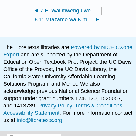
7.E: Walimwengu wengine - Utangulizi wa Mfumo wa Jua (Mazoezi)
8.1: Mtazamo wa Kimataifa
The LibreTexts libraries are
Powered by NICE CXone
Expert
and are supported by the Department of
Education Open Textbook Pilot Project, the UC Davis
Office of the Provost, the UC Davis Library, the
California State University Affordable Learning
Solutions Program, and Merlot. We also
acknowledge previous National Science Foundation
support under grant numbers 1246120, 1525057,
and 1413739.
Privacy Policy
.
Terms & Conditions
.
Accessibility Statement
. For more information contact
us at
info@libretexts.org
.