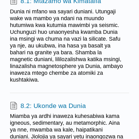
8.1: Mtazamo wa Kimataifa
Dunia ni mfano wa sayari duniani. Utungaji
wake wa mambo ya ndani na muundo
hutumiwa kwa kutumia mawimbi ya seismic.
Uchunguzi huo unaonyesha kwamba Dunia
ina msingi wa chuma na vazi la silicate. Safu
ya nje, au ukubwa, ina hasa ya basalt ya
bahari na granite ya bara. Shamba la
magnetic duniani, lililozalishwa katika msingi,
linazalisha magnetosphere ya Dunia, ambayo
inaweza mtego chembe za atomiki za
kushtakiwa.
8.2: Ukonde wa Dunia
Miamba ya ardhi inaweza kuhesabiwa kama
igneous, sedimentary, au metamorphic. Aina
ya nne, mwamba wa kale, haipatikani
duniani. Jiolojia ya sayari yetu inaongozwa na