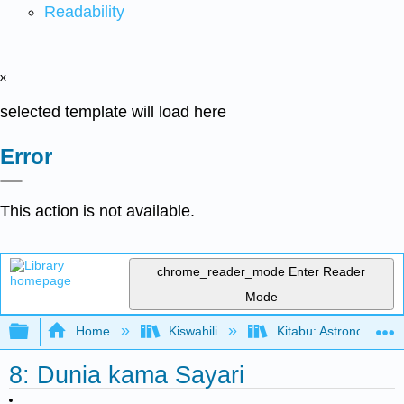
Readability
x
selected template will load here
Error
This action is not available.
chrome_reader_mode
Enter Reader
Mode
Expand/collapse global hierarchy
Home
Kiswahili
Kitabu: Astronomia (
8: Dunia kama Sayari