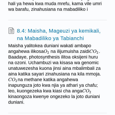
hali ya hewa kwa muda mrefu, kama vile umri
wa barafu, zinahusiana na mabadiliko i
8.4: Maisha, Mageuzi ya kemikali,
na Mabadiliko ya Tabianchi
Maisha yalitokea duniani wakati ambapo
angahewa ilikosa
na ilijumuisha zaidi
.
O
2
C
O
2
O
C
O
2
2
Baadaye, photosynthesis ilitoa oksijeni huru
na ozoni. Uchambuzi wa kisasa wa genomic
unatuwezesha kuona jinsi aina mbalimbali za
aina katika sayari zinahusiana na kila mmoja.
na methane katika angahewa
C
O
2
C
O
2
inapunguza joto kwa njia ya athari ya chafu;
leo, kuongezeka kwa kiasi cha anga
C
O
2
C
O
2
kinaongoza kwenye ongezeko la joto duniani
duniani.