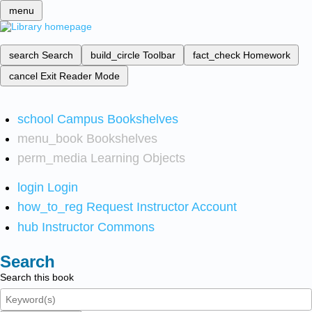
menu
search
Search
build_circle
Toolbar
fact_check
Homework
cancel
Exit Reader Mode
school
Campus Bookshelves
menu_book
Bookshelves
perm_media
Learning Objects
login
Login
how_to_reg
Request Instructor Account
hub
Instructor Commons
Search
Search this book