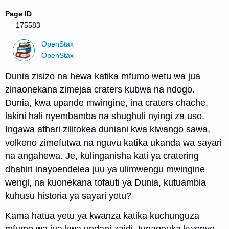
Page ID
175583
OpenStax
OpenStax
Dunia zisizo na hewa katika mfumo wetu wa jua
zinaonekana zimejaa craters kubwa na ndogo.
Dunia, kwa upande mwingine, ina craters chache,
lakini hali nyembamba na shughuli nyingi za uso.
Ingawa athari zilitokea duniani kwa kiwango sawa,
volkeno zimefutwa na nguvu katika ukanda wa sayari
na angahewa. Je, kulinganisha kati ya cratering
dhahiri inayoendelea juu ya ulimwengu mwingine
wengi, na kuonekana tofauti ya Dunia, kutuambia
kuhusu historia ya sayari yetu?
Kama hatua yetu ya kwanza katika kuchunguza