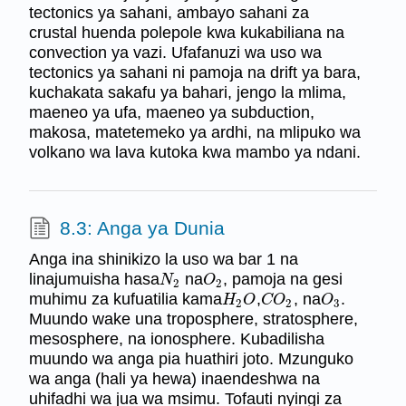
tectonics ya sahani, ambayo sahani za
crustal huenda polepole kwa kukabiliana na
convection ya vazi. Ufafanuzi wa uso wa
tectonics ya sahani ni pamoja na drift ya bara,
kuchakata sakafu ya bahari, jengo la mlima,
maeneo ya ufa, maeneo ya subduction,
makosa, matetemeko ya ardhi, na mlipuko wa
volkano wa lava kutoka kwa mambo ya ndani.
8.3: Anga ya Dunia
Anga ina shinikizo la uso wa bar 1 na
linajumuisha hasa
na
, pamoja na gesi
N
2
O
2
N
O
2
2
muhimu za kufuatilia kama
,
, na
.
H
2
O
C
O
2
O
3
H
O
C
O
O
2
2
3
Muundo wake una troposphere, stratosphere,
mesosphere, na ionosphere. Kubadilisha
muundo wa anga pia huathiri joto. Mzunguko
wa anga (hali ya hewa) inaendeshwa na
uhifadhi wa jua wa msimu. Tofauti nyingi za