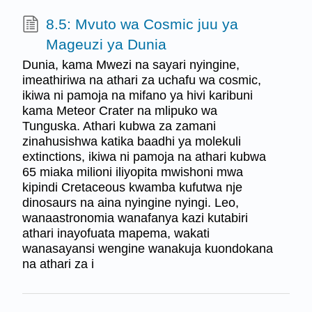
8.5: Mvuto wa Cosmic juu ya
Mageuzi ya Dunia
Dunia, kama Mwezi na sayari nyingine,
imeathiriwa na athari za uchafu wa cosmic,
ikiwa ni pamoja na mifano ya hivi karibuni
kama Meteor Crater na mlipuko wa
Tunguska. Athari kubwa za zamani
zinahusishwa katika baadhi ya molekuli
extinctions, ikiwa ni pamoja na athari kubwa
65 miaka milioni iliyopita mwishoni mwa
kipindi Cretaceous kwamba kufutwa nje
dinosaurs na aina nyingine nyingi. Leo,
wanaastronomia wanafanya kazi kutabiri
athari inayofuata mapema, wakati
wanasayansi wengine wanakuja kuondokana
na athari za i