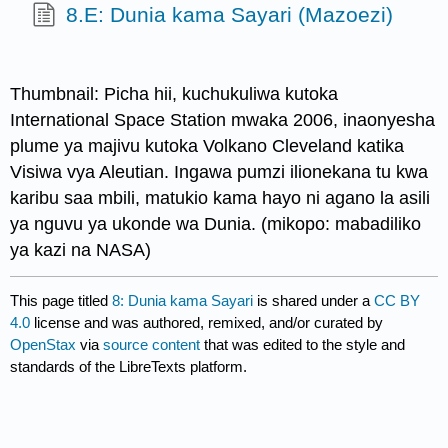
8.E: Dunia kama Sayari (Mazoezi)
Thumbnail: Picha hii, kuchukuliwa kutoka
International Space Station mwaka 2006, inaonyesha
plume ya majivu kutoka Volkano Cleveland katika
Visiwa vya Aleutian. Ingawa pumzi ilionekana tu kwa
karibu saa mbili, matukio kama hayo ni agano la asili
ya nguvu ya ukonde wa Dunia. (mikopo: mabadiliko
ya kazi na NASA)
This page titled
8: Dunia kama Sayari
is shared under a
CC BY
4.0
license and was authored, remixed, and/or curated by
OpenStax
via
source content
that was edited to the style and
standards of the LibreTexts platform.