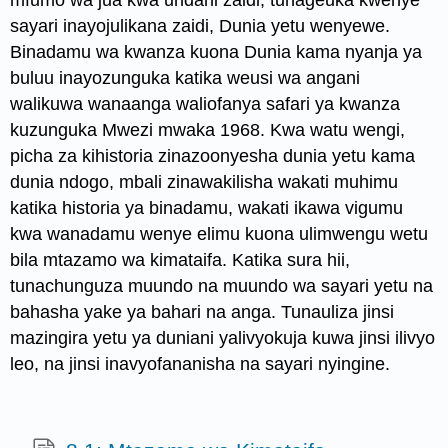
mfumo wa jua kwa undani zaidi, tunageuka kwenye
sayari inayojulikana zaidi, Dunia yetu wenyewe.
Binadamu wa kwanza kuona Dunia kama nyanja ya
buluu inayozunguka katika weusi wa angani
walikuwa wanaanga waliofanya safari ya kwanza
kuzunguka Mwezi mwaka 1968. Kwa watu wengi,
picha za kihistoria zinazoonyesha dunia yetu kama
dunia ndogo, mbali zinawakilisha wakati muhimu
katika historia ya binadamu, wakati ikawa vigumu
kwa wanadamu wenye elimu kuona ulimwengu wetu
bila mtazamo wa kimataifa. Katika sura hii,
tunachunguza muundo na muundo wa sayari yetu na
bahasha yake ya bahari na anga. Tunauliza jinsi
mazingira yetu ya duniani yalivyokuja kuwa jinsi ilivyo
leo, na jinsi inavyofananisha na sayari nyingine.