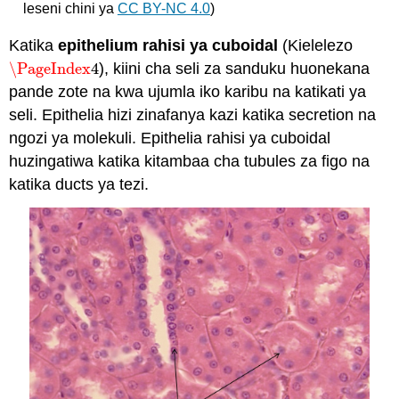
leseni chini ya
CC BY-NC 4.0
)
Katika
epithelium rahisi ya cuboidal
(Kielelezo
\PageIndex
4
), kiini cha seli za sanduku huonekana
\PageIndex
4
pande zote na kwa ujumla iko karibu na katikati ya
seli. Epithelia hizi zinafanya kazi katika secretion na
ngozi ya molekuli. Epithelia rahisi ya cuboidal
huzingatiwa katika kitambaa cha tubules za figo na
katika ducts ya tezi.