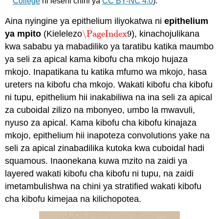
College
ni leseni chini ya
CC BY-NC 4.0
).
Aina nyingine ya epithelium iliyokatwa ni
epithelium
ya mpito
(
Kielelezo
\PageIndex
9
), kinachojulikana
\PageIndex
9
kwa sababu ya mabadiliko ya taratibu katika maumbo
ya seli za apical kama kibofu cha mkojo hujaza
mkojo. Inapatikana tu katika mfumo wa mkojo, hasa
ureters na kibofu cha mkojo. Wakati kibofu cha kibofu
ni tupu, epithelium hii inakabiliwa na ina seli za apical
za cuboidal zilizo na mbonyeo, umbo la mwavuli,
nyuso za apical. Kama kibofu cha kibofu kinajaza
mkojo, epithelium hii inapoteza convolutions yake na
seli za apical zinabadilika kutoka kwa cuboidal hadi
squamous. Inaonekana kuwa mzito na zaidi ya
layered wakati kibofu cha kibofu ni tupu, na zaidi
imetambulishwa na chini ya stratified wakati kibofu
cha kibofu kimejaa na kilichopotea.