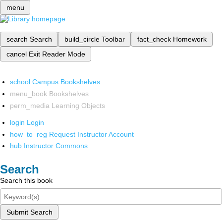
menu
search
Search
build_circle
Toolbar
fact_check
Homework
cancel
Exit Reader Mode
school
Campus Bookshelves
menu_book
Bookshelves
perm_media
Learning Objects
login
Login
how_to_reg
Request Instructor Account
hub
Instructor Commons
Search
Search this book
Submit Search