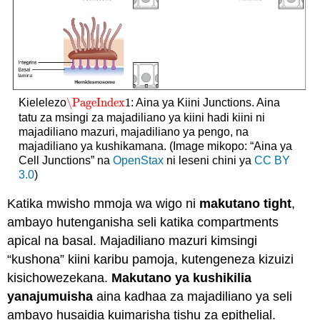
\PageIndex
1
Kielelezo
: Aina ya Kiini Junctions. Aina
\PageIndex
1
tatu za msingi za majadiliano ya kiini hadi kiini ni
majadiliano mazuri, majadiliano ya pengo, na
majadiliano ya kushikamana. (Image mikopo: “Aina ya
Cell Junctions” na
OpenStax
ni leseni chini ya
CC
BY
3.0
)
Katika mwisho mmoja wa wigo ni
makutano tight
,
ambayo hutenganisha seli katika compartments
apical na basal. Majadiliano mazuri kimsingi
“kushona” kiini karibu pamoja, kutengeneza kizuizi
kisichowezekana.
Makutano ya kushikilia
yanajumuisha
aina kadhaa za majadiliano ya seli
ambayo husaidia kuimarisha tishu za epithelial.