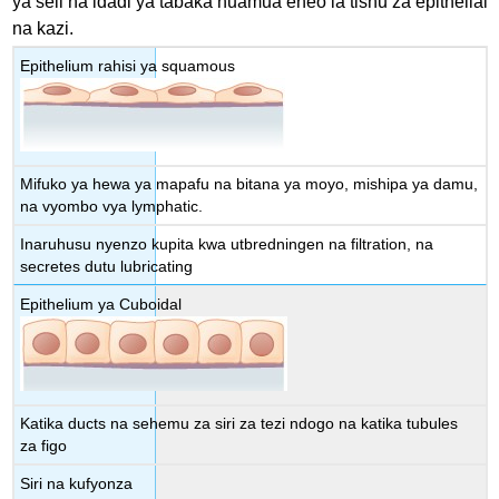
ya seli na idadi ya tabaka huamua eneo la tishu za epithelial
na kazi.
Epithelium rahisi ya squamous
Mifuko ya hewa ya mapafu na bitana ya moyo, mishipa ya damu,
na vyombo vya lymphatic.
Inaruhusu nyenzo kupita kwa utbredningen na filtration, na
secretes dutu lubricating
Epithelium ya Cuboidal
Katika ducts na sehemu za siri za tezi ndogo na katika tubules
za figo
Siri na kufyonza