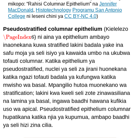
mikopo: “Rahisi Columnar Epithelium” na
Jennifer
MacDonald
,
Histotechnology
Programu San Antonio
College
ni leseni chini ya
CC BY-NC 4.0
)
Pseudostratified columnar epithelium
(Kielelezo
\PageIndex
6
) ni aina ya epithelium ambayo
\PageIndex
6
inaonekana kuwa stratified lakini badala yake ina
safu moja ya seli isiyo ya kawaida umbo na ukubwa
tofauti columnar. Katika epithelium ya
pseudostratified, nuclei ya seli za jirani huonekana
katika ngazi tofauti badala ya kufungwa katika
mwisho wa basal. Mpangilio hutoa muonekano wa
stratification; lakini kwa kweli seli zote zinawasiliana
na lamina ya basal, ingawa baadhi hawana kufikia
uso wa apical. Pseudostratified epithelium columnar
hupatikana katika njia ya kupumua, ambapo baadhi
ya seli hizi zina cilia.