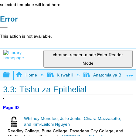
selected template will load here
Error
This action is not available.
chrome_reader_mode
Enter Reader
Mode
Expand/collapse global hierarchy
Home
Kiswahili
Anatomia ya Binadam
3.3: Tishu za Epithelial
Page ID
Whitney Menefee, Julie Jenks, Chiara Mazzasette,
and Kim-Leiloni Nguyen
Reedley College, Butte College, Pasadena City College, and