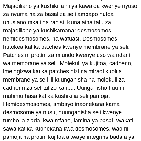
Majadiliano ya kushikilia ni ya kawaida kwenye nyuso
za nyuma na za basal za seli ambapo hutoa
uhusiano mkali na rahisi. Kuna aina tatu za
majadiliano ya kushikamana: desmosomes,
hemidesmosomes, na wafuasi. Desmosomes
hutokea katika patches kwenye membrane ya seli.
Patches ni protini za miundo kwenye uso wa ndani
wa membrane ya seli. Molekuli ya kujitoa, cadherin,
imeingizwa katika patches hizi na miradi kupitia
membrane ya seli ili kuunganisha na molekuli za
cadherin za seli zilizo karibu. Uunganisho huu ni
muhimu hasa katika kushikilia seli pamoja.
Hemidesmosomes, ambayo inaonekana kama
desmosome ya nusu, huunganisha seli kwenye
tumbo la ziada, kwa mfano, lamina ya basal. Wakati
sawa katika kuonekana kwa desmosomes, wao ni
pamoja na protini kujitoa aitwaye integrins badala ya