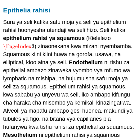
Epithelia rahisi
Sura ya seli katika safu moja ya seli ya epithelium
rahisi huonyesha utendaji wa seli hizo. Seli katika
epithelium rahisi ya squamous
(Kielelezo
\PageIndex
3
) zinaonekana kwa mizani nyembamba.
\PageIndex
3
Squamous kiini kiini huwa na gorofa, usawa, na
elliptical, kioo aina ya seli.
Endothelium
ni tishu za
epithelial ambazo zinaweka vyombo vya mfumo wa
lymphatic na mishipa, na hujumuisha safu moja ya
seli za squamous. Epithelium rahisi ya squamous,
kwa sababu ya unyevu wa seli, iko ambapo kifungu
cha haraka cha misombo ya kemikali kinazingatiwa.
Alveoli ya mapafu ambapo gesi huenea, makundi ya
tubules ya figo, na bitana vya capillaries pia
hufanywa kwa tishu rahisi za epithelial za squamous.
Mesothelium
ni epithelium rahisi ya squamous