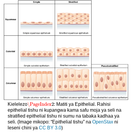
\PageIndex
2
Kielelezo
: Matiti ya Epithelial. Rahisi
\PageIndex
2
epithelial tishu ni kupangwa kama safu moja ya seli na
stratified epithelial tishu ni sumu na tabaka kadhaa ya
seli. (Image mikopo: “Epithelial tishu” na
OpenStax
ni
leseni chini ya
CC
BY 3.0
)