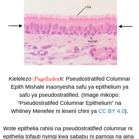
Kielelezo
\PageIndex
6
: Pseudostratifed Columnar
\PageIndex
6
Epith Mishale inaonyesha safu ya epithelium ya
safu ya pseudostratified. (Image mikopo:
“Pseudostratifed Columnar Epithelium” na
Whitney Menefee ni leseni chini ya
CC BY 4.0
).
Wote epithelia rahisi na pseudostratified columnar ni
epithelia tofauti nyingi kwa sababu ni pamoja na aina