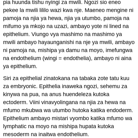
pia huunda tishu nyingi za mwili. Ngozi sio eneo
pekee la mwili lililo wazi kwa nje. Maeneo mengine ni
pamoja na njia ya hewa, njia ya utumbo, pamoja na
mifumo ya mkojo na uzazi, ambayo yote ni lined na
epithelium. Viungo vya mashimo na mashimo ya
mwili ambayo hayaunganishi na nje ya mwili, ambayo
ni pamoja na, mishipa ya damu na moyo, imefungwa
na endothelium (wingi = endothelia), ambayo ni aina
ya epithelium.
Siri za epithelial zinatokana na tabaka zote tatu kuu
za embryonic. Epithelia inaweka ngozi, sehemu za
kinywa na pua, na anus huendeleza kutoka
ectoderm. Viini vinavyolingana na njia za hewa na
mfumo mkubwa wa utumbo hutoka katika endoderm.
Epithelium ambayo mistari vyombo katika mfumo wa
lymphatic na moyo na mishipa hupata kutoka
mesoderm na inaitwa endothelium.