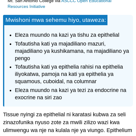
Mt. San Antonio College
via
ASCCC Open Educational
Resources Initiative
Mwishoni mwa sehemu hiyo, utaweza:
Eleza muundo na kazi ya tishu za epithelial
Tofautisha kati ya majadiliano mazuri,
majadiliano ya kushikamana, na majadiliano ya
pengo
Tofautisha kati ya epithelia rahisi na epithelia
iliyokatwa, pamoja na kati ya epithelia ya
squamous, cuboidal, na columnar
Eleza muundo na kazi ya tezi za endocrine na
exocrine na siri zao
Tissue nyingi za epithelial ni karatasi kubwa za seli
zinazofunika nyuso zote za mwili zilizo wazi kwa
ulimwengu wa nje na kulala nje ya viungo. Epithelium