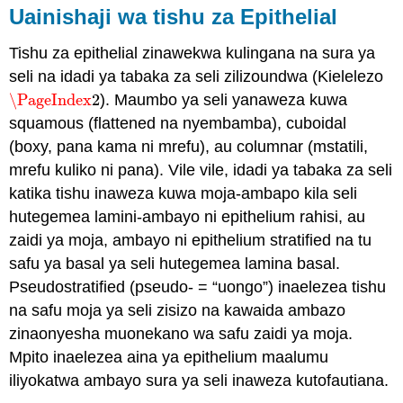
Uainishaji wa tishu za Epithelial
Tishu za epithelial zinawekwa kulingana na sura ya
seli na idadi ya tabaka za seli zilizoundwa (Kielelezo
\PageIndex
2
). Maumbo ya seli yanaweza kuwa
\PageIndex
2
squamous (flattened na nyembamba), cuboidal
(boxy, pana kama ni mrefu), au columnar (mstatili,
mrefu kuliko ni pana). Vile vile, idadi ya tabaka za seli
katika tishu inaweza kuwa moja-ambapo kila seli
hutegemea lamini-ambayo ni epithelium rahisi, au
zaidi ya moja, ambayo ni epithelium stratified na tu
safu ya basal ya seli hutegemea lamina basal.
Pseudostratified (pseudo- = “uongo”) inaelezea tishu
na safu moja ya seli zisizo na kawaida ambazo
zinaonyesha muonekano wa safu zaidi ya moja.
Mpito inaelezea aina ya epithelium maalumu
iliyokatwa ambayo sura ya seli inaweza kutofautiana.