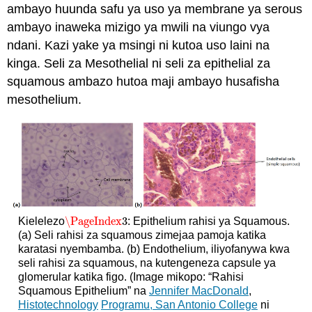
ambayo huunda safu ya uso ya membrane ya serous
ambayo inaweka mizigo ya mwili na viungo vya
ndani. Kazi yake ya msingi ni kutoa uso laini na
kinga. Seli za Mesothelial ni seli za epithelial za
squamous ambazo hutoa maji ambayo husafisha
mesothelium.
\PageIndex
3
Kielelezo
: Epithelium rahisi ya Squamous.
\PageIndex
3
(a) Seli rahisi za squamous zimejaa pamoja katika
karatasi nyembamba. (b) Endothelium, iliyofanywa kwa
seli rahisi za squamous, na kutengeneza capsule ya
glomerular katika figo. (Image mikopo: “Rahisi
Squamous Epithelium” na
Jennifer MacDonald
,
Histotechnology
Programu, San Antonio College
ni