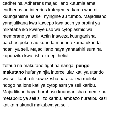
cadherins. Adherens majadiliano kutumia ama
cadherins au integrins kutegemea kama wao ni
kuunganisha na seli nyingine au tumbo. Majadiliano
yanajulikana kwa kuwepo kwa actin ya protini ya
mikataba iko kwenye uso wa cytoplasmic wa
membrane ya seli. Actin inaweza kuunganisha
patches pekee au kuunda muundo kama ukanda
ndani ya seli. Majadiliano haya yanaathiri sura na
kupunzika kwa tishu za epithelial.
Tofauti na makutano tight na nanga,
pengo
makutano
hufanya njia intercellular kati ya utando
wa seli karibu ili kuwezesha harakati ya molekuli
ndogo na ions kati ya cytoplasm ya seli karibu.
Majadiliano haya huruhusu kuunganisha umeme na
metabolic ya seli zilizo karibu, ambazo huratibu kazi
katika makundi makubwa ya seli.