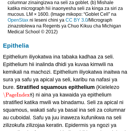
columnar zinaingizwa na seli za goblet. (b) Mishale
katika micrograph hii inaonyesha seli za kinga za siri za
mucous. LM × 1600. (Image mikopo: “Goblet Cell” na
OpenStax
ni leseni chini ya
CC BY 3.0
/Micrograph
zinazotolewa na Regents ya Chuo Kikuu cha Michigan
Medical School © 2012)
Epithelia
Epithelium iliyokatwa ina tabaka kadhaa za seli.
Epithelium hii inalinda dhidi ya kuvaa kimwili na
kemikali na machozi. Epithelium iliyokatwa inaitwa na
sura ya safu ya apical ya seli, karibu na nafasi ya
bure.
Stratified squamous epithelium
(Kielelezo
\PageIndex
8
) ni aina ya kawaida ya epithelium
\PageIndex
8
stratified katika mwili wa binadamu. Seli za apical ni
squamous, wakati safu ya basal ina seli za columnar
au cuboidal. Safu ya juu inaweza kufunikwa na seli
zilizokufa zilizojaa keratin. Epidermis ya ngozi ya