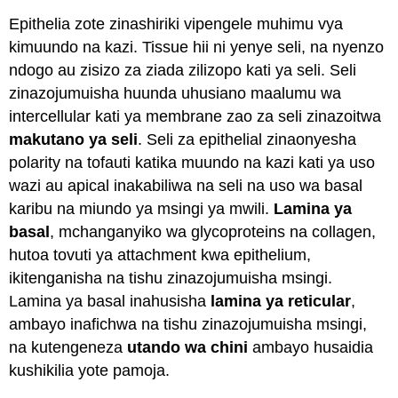
Epithelia zote zinashiriki vipengele muhimu vya
kimuundo na kazi. Tissue hii ni yenye seli, na nyenzo
ndogo au zisizo za ziada zilizopo kati ya seli. Seli
zinazojumuisha huunda uhusiano maalumu wa
intercellular kati ya membrane zao za seli zinazoitwa
makutano ya seli
. Seli za epithelial zinaonyesha
polarity na tofauti katika muundo na kazi kati ya uso
wazi au
apical
inakabiliwa na seli na uso wa basal
karibu na miundo ya msingi ya mwili.
Lamina ya
basal
, mchanganyiko wa glycoproteins na collagen,
hutoa tovuti ya attachment kwa epithelium,
ikitenganisha na tishu zinazojumuisha msingi.
Lamina ya basal inahusisha
lamina ya reticular
,
ambayo inafichwa na tishu zinazojumuisha msingi,
na kutengeneza
utando wa chini
ambayo husaidia
kushikilia yote pamoja.