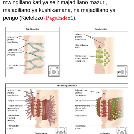
mwingiliano kati ya seli: majadiliano mazuri,
majadiliano ya kushikamana, na majadiliano ya
pengo (Kielelezo
\PageIndex
1
).
\PageIndex
1