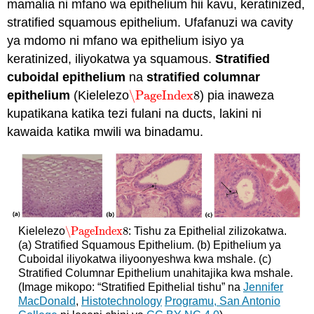
mamalia ni mfano wa epithelium hii kavu, keratinized,
stratified squamous epithelium. Ufafanuzi wa cavity
ya mdomo ni mfano wa epithelium isiyo ya
keratinized, iliyokatwa ya squamous.
Stratified
cuboidal epithelium
na
stratified columnar
epithelium
(Kielelezo
\PageIndex
8
) pia inaweza
\PageIndex
8
kupatikana katika tezi fulani na ducts, lakini ni
kawaida katika mwili wa binadamu.
\PageIndex
8
Kielelezo
: Tishu za Epithelial zilizokatwa.
\PageIndex
8
(a) Stratified Squamous Epithelium. (b) Epithelium ya
Cuboidal iliyokatwa iliyoonyeshwa kwa mshale. (c)
Stratified Columnar Epithelium unahitajika kwa mshale.
(Image mikopo: “Stratified Epithelial tishu” na
Jennifer
MacDonald
,
Histotechnology
Programu, San Antonio