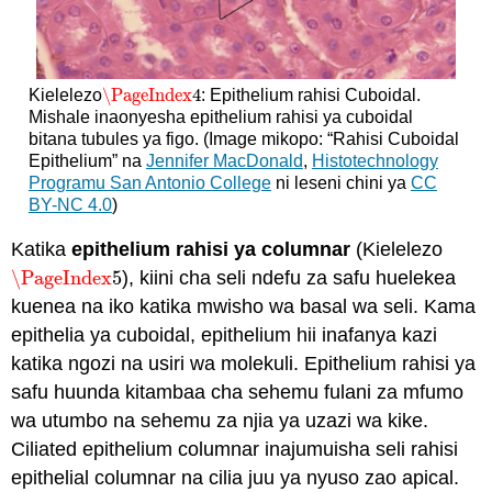
\PageIndex
4
Kielelezo
: Epithelium rahisi Cuboidal.
\PageIndex
4
Mishale inaonyesha epithelium rahisi ya cuboidal
bitana tubules ya figo. (Image mikopo: “Rahisi Cuboidal
Epithelium” na
Jennifer MacDonald
,
Histotechnology
Programu San Antonio College
ni leseni chini ya
CC
BY-NC 4.0
)
Katika
epithelium rahisi ya columnar
(Kielelezo
\PageIndex
5
), kiini cha seli ndefu za safu huelekea
\PageIndex
5
kuenea na iko katika mwisho wa basal wa seli. Kama
epithelia ya cuboidal, epithelium hii inafanya kazi
katika ngozi na usiri wa molekuli. Epithelium rahisi ya
safu huunda kitambaa cha sehemu fulani za mfumo
wa utumbo na sehemu za njia ya uzazi wa kike.
Ciliated epithelium columnar inajumuisha seli rahisi
epithelial columnar na cilia juu ya nyuso zao apical.