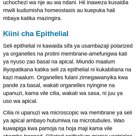
uchochezi wa nje au wa ndani. Hii inaweza kusaidia
mwili kudumisha homeostasis au kuepuka hali
mbaya katika mazingira.
Kiini cha Epithelial
Seli epithelial ni kawaida sifa ya usambazaji polarized
ya organelles na protini membrane-amefungwa kati
ya nyuso zao basal na apical. Miundo maalum
iliyopatikana katika seli za epithelial ni kukabiliana na
kazi maalum. Organelles fulani zimegawanyika kwa
pande za basal, wakati organelles nyingine na
upanuzi, kama vile cilia, wakati wa sasa, ni juu ya
uso wa apical.
Cilia ni upanuzi wa microscopic wa membrane ya seli
ya apical ambayo hutumiwa na microtubules. Wao
kuwapiga kwa pamoja na hoja maji kama vile