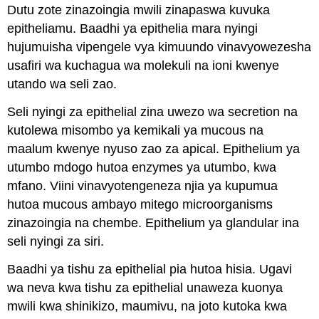
Dutu zote zinazoingia mwili zinapaswa kuvuka
epitheliamu. Baadhi ya epithelia mara nyingi
hujumuisha vipengele vya kimuundo vinavyowezesha
usafiri wa kuchagua wa molekuli na ioni kwenye
utando wa seli zao.
Seli nyingi za epithelial zina uwezo wa secretion na
kutolewa misombo ya kemikali ya mucous na
maalum kwenye nyuso zao za apical. Epithelium ya
utumbo mdogo hutoa enzymes ya utumbo, kwa
mfano. Viini vinavyotengeneza njia ya kupumua
hutoa mucous ambayo mitego microorganisms
zinazoingia na chembe. Epithelium ya glandular ina
seli nyingi za siri.
Baadhi ya tishu za epithelial pia hutoa hisia. Ugavi
wa neva kwa tishu za epithelial unaweza kuonya
mwili kwa shinikizo, maumivu, na joto kutoka kwa