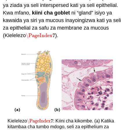
ya ziada ya seli interspersed kati ya seli epithelial.
Kwa mfano,
kiini cha goblet
ni “gland” isiyo ya
kawaida ya siri ya mucous inayoingizwa kati ya seli
za epithelial za safu za membrane za mucous
(Kielelezo
\PageIndex
7
).
\PageIndex
7
\PageIndex
7
Kielelezo
: Kiini cha kikombe. (a) Katika
\PageIndex
7
kitambaa cha tumbo mdogo, seli za epithelium za