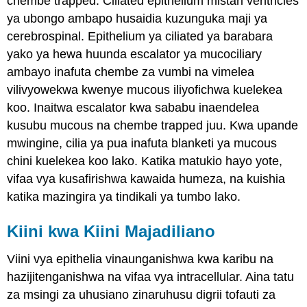
chembe trapped. Ciliated epithelium mistari ventricles
ya ubongo ambapo husaidia kuzunguka maji ya
cerebrospinal. Epithelium ya ciliated ya barabara
yako ya hewa huunda escalator ya mucociliary
ambayo inafuta chembe za vumbi na vimelea
vilivyowekwa kwenye mucous iliyofichwa kuelekea
koo. Inaitwa escalator kwa sababu inaendelea
kusubu mucous na chembe trapped juu. Kwa upande
mwingine, cilia ya pua inafuta blanketi ya mucous
chini kuelekea koo lako. Katika matukio hayo yote,
vifaa vya kusafirishwa kawaida humeza, na kuishia
katika mazingira ya tindikali ya tumbo lako.
Kiini kwa Kiini Majadiliano
Viini vya epithelia vinaunganishwa kwa karibu na
hazijitenganishwa na vifaa vya intracellular. Aina tatu
za msingi za uhusiano zinaruhusu digrii tofauti za