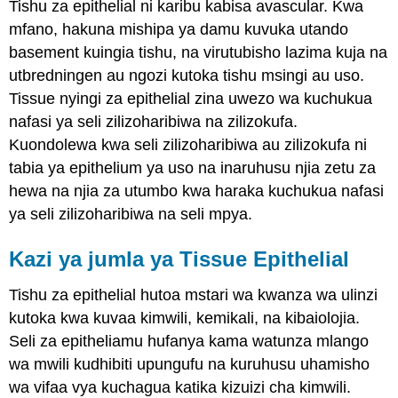
Tishu za epithelial ni karibu kabisa avascular. Kwa
mfano, hakuna mishipa ya damu kuvuka utando
basement kuingia tishu, na virutubisho lazima kuja na
utbredningen au ngozi kutoka tishu msingi au uso.
Tissue nyingi za epithelial zina uwezo wa kuchukua
nafasi ya seli zilizoharibiwa na zilizokufa.
Kuondolewa kwa seli zilizoharibiwa au zilizokufa ni
tabia ya epithelium ya uso na inaruhusu njia zetu za
hewa na njia za utumbo kwa haraka kuchukua nafasi
ya seli zilizoharibiwa na seli mpya.
Kazi ya jumla ya Tissue Epithelial
Tishu za epithelial hutoa mstari wa kwanza wa ulinzi
kutoka kwa kuvaa kimwili, kemikali, na kibaiolojia.
Seli za epitheliamu hufanya kama watunza mlango
wa mwili kudhibiti upungufu na kuruhusu uhamisho
wa vifaa vya kuchagua katika kizuizi cha kimwili.