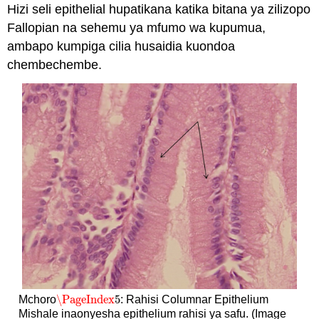
Hizi seli epithelial hupatikana katika bitana ya zilizopo
Fallopian na sehemu ya mfumo wa kupumua,
ambapo kumpiga cilia husaidia kuondoa
chembechembe.
\PageIndex
5
Mchoro
: Rahisi Columnar Epithelium
\PageIndex
5
Mishale inaonyesha epithelium rahisi ya safu. (Image