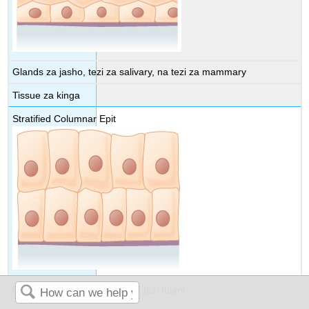
Glands za jasho, tezi za salivary, na tezi za mammary
Tissue za kinga
Stratified Columnar Epit
Urethra ya kiume na ducts ya tezi fulani