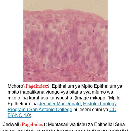
\PageIndex
9
Mchoro
: Epithelium ya Mpito Epithelium ya
\PageIndex
9
mpito inapatikana viungo vya bitana vya mfumo wa
mkojo, na kuruhusu kunyoosha. (Image mikopo: “Mpito
Epithelium” na
Jennifer MacDonald
,
Histotechnology
Programu San Antonio College
ni leseni chini ya
CC
BY-NC 4.0
).
\PageIndex
1
Jedwali
: Muhtasari wa tishu za Epithelial Sura
\PageIndex
1