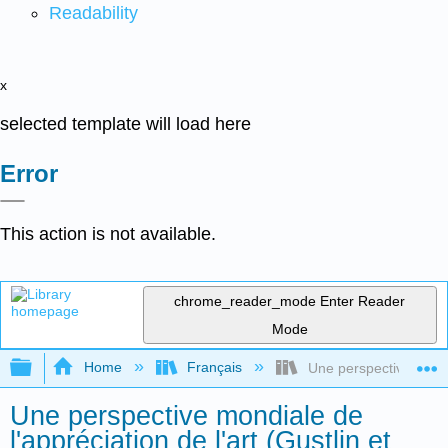
Readability
x
selected template will load here
Error
This action is not available.
chrome_reader_mode
Enter Reader
Mode
Expand/collapse global hierarchy
Home
Français
Une perspective mondial
Une perspective mondiale de
l'appréciation de l'art (Gustlin et