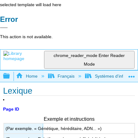
selected template will load here
Error
This action is not available.
chrome_reader_mode
Enter Reader
Mode
Expand/collapse global hierarchy
Home
Français
Systèmes d'informatio
Lexique
Page ID
Exemple et instructions
(Par exemple. « Génétique, héréditaire, ADN... »)