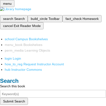
menu
search
Search
build_circle
Toolbar
fact_check
Homework
cancel
Exit Reader Mode
school
Campus Bookshelves
menu_book
Bookshelves
perm_media
Learning Objects
login
Login
how_to_reg
Request Instructor Account
hub
Instructor Commons
Search
Search this book
Submit Search