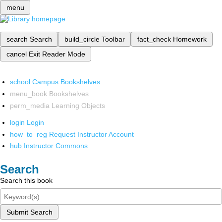
menu
search
Search
build_circle
Toolbar
fact_check
Homework
cancel
Exit Reader Mode
school
Campus Bookshelves
menu_book
Bookshelves
perm_media
Learning Objects
login
Login
how_to_reg
Request Instructor Account
hub
Instructor Commons
Search
Search this book
Submit Search