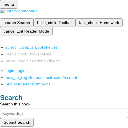
menu
search
Search
build_circle
Toolbar
fact_check
Homework
cancel
Exit Reader Mode
school
Campus Bookshelves
menu_book
Bookshelves
perm_media
Learning Objects
login
Login
how_to_reg
Request Instructor Account
hub
Instructor Commons
Search
Search this book
Submit Search