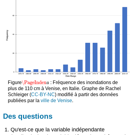
\PageIndex
Figure
: Fréquence des inondations de
\PageIndex
a
a
plus de 110 cm à Venise, en Italie. Graphe de Rachel
Schleiger (
CC-BY-NC
) modifié à partir des données
publiées par la
ville de Venise
.
Des questions
Qu'est-ce que la variable indépendante