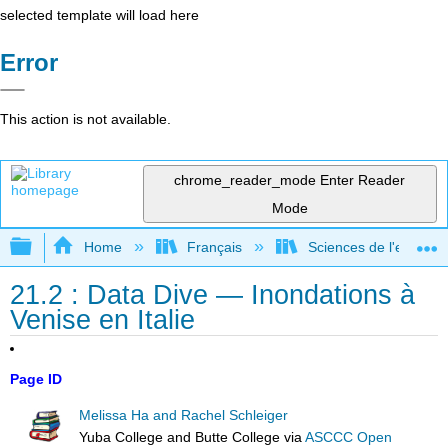
selected template will load here
Error
This action is not available.
chrome_reader_mode
Enter Reader
Mode
Expand/collapse global hierarchy
Home
Français
Sciences de l'environ
21.2 : Data Dive — Inondations à
Venise en Italie
Page ID
Melissa Ha and Rachel Schleiger
Yuba College and Butte College
via
ASCCC Open