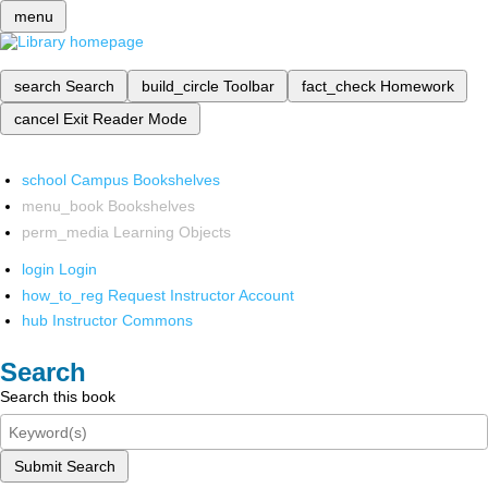
menu
search
Search
build_circle
Toolbar
fact_check
Homework
cancel
Exit Reader Mode
school
Campus Bookshelves
menu_book
Bookshelves
perm_media
Learning Objects
login
Login
how_to_reg
Request Instructor Account
hub
Instructor Commons
Search
Search this book
Submit Search