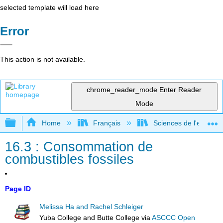
selected template will load here
Error
This action is not available.
chrome_reader_mode
Enter Reader
Mode
Expand/collapse global hierarchy
Home
Français
Sciences de l'environ
16.3 : Consommation de
combustibles fossiles
Page ID
Melissa Ha and Rachel Schleiger
Yuba College and Butte College
via
ASCCC Open