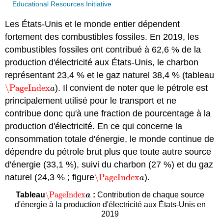
Educational Resources Initiative
Les États-Unis et le monde entier dépendent
fortement des combustibles fossiles. En 2019, les
combustibles fossiles ont contribué à 62,6 % de la
production d'électricité aux États-Unis, le charbon
représentant 23,4 % et le gaz naturel 38,4 % (tableau
\PageIndex
). Il convient de noter que le pétrole est
\PageIndex
a
a
principalement utilisé pour le transport et ne
contribue donc qu'à une fraction de pourcentage à la
production d'électricité. En ce qui concerne la
consommation totale d'énergie, le monde continue de
dépendre du pétrole brut plus que toute autre source
d'énergie (33,1 %), suivi du charbon (27 %) et du gaz
naturel (24,3 % ; figure
\PageIndex
).
\PageIndex
a
a
\PageIndex
Tableau
:
Contribution de chaque source
\PageIndex
a
a
d'énergie à la production d'électricité aux États-Unis en
2019