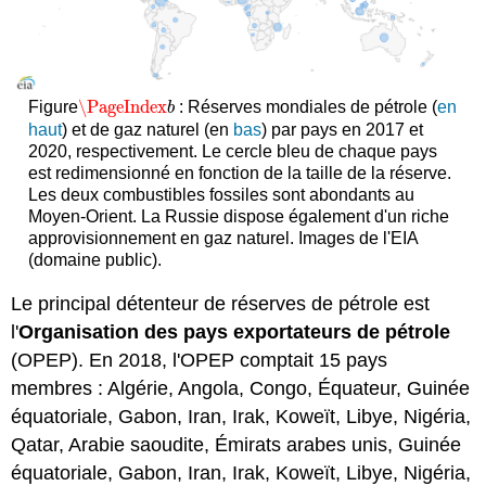
\PageIndex
Figure
: Réserves mondiales de pétrole (
en
\PageIndex
b
b
haut
) et de gaz naturel (en
bas
) par pays en 2017 et
2020, respectivement. Le cercle bleu de chaque pays
est redimensionné en fonction de la taille de la réserve.
Les deux combustibles fossiles sont abondants au
Moyen-Orient. La Russie dispose également d'un riche
approvisionnement en gaz naturel. Images de l'EIA
(domaine public).
Le principal détenteur de réserves de pétrole est
l'
Organisation des pays exportateurs de pétrole
(OPEP). En 2018, l'OPEP comptait 15 pays
membres : Algérie, Angola, Congo, Équateur, Guinée
équatoriale, Gabon, Iran, Irak, Koweït, Libye, Nigéria,
Qatar, Arabie saoudite, Émirats arabes unis, Guinée
équatoriale, Gabon, Iran, Irak, Koweït, Libye, Nigéria,