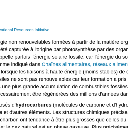
ional Resources Initiative
gie non renouvelables formées à partir de la matière or
 a été capturée à l'origine par photosynthèse par des org
elle parfois l'énergie solaire fossile, car l'énergie du s
omme indiqué dans
Chaînes alimentaires, réseaux aliment
lorsque les liaisons à haute énergie (moins stables) de 
siles ne sont pas renouvelables car leur formation a pris
s une plus grande accumulation de combustibles fossiles,
écessairement être régénérées des millions d'années dans
osés d'
hydrocarbures
(molécules de carbone et d'hydr
 et d'autres éléments. Les structures chimiques précises
 charbon ont tendance à être plus grosses que celles du 
e et le gaz naturel est en phase gazeuse. Plus préciséme