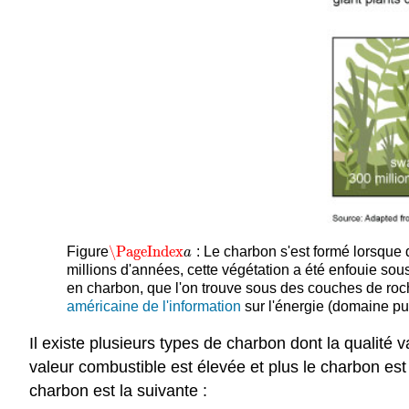
\PageIndex
Figure
: Le charbon s'est formé lorsque
\PageIndex
a
a
millions d'années, cette végétation a été enfouie sous 
en charbon, que l'on trouve sous des couches de roch
américaine de l'information
sur l'énergie (domaine pub
Il existe plusieurs types de charbon dont la qualité va
valeur combustible est élevée et plus le charbon es
charbon est la suivante :