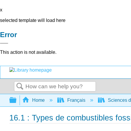
x
selected template will load here
Error
This action is not available.
Search
Expand/collapse global hierarchy
Home
Français
Sciences de
16.1 : Types de combustibles fossi