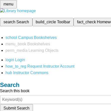
menu
search
Search
build_circle
Toolbar
fact_check
Homew
school
Campus Bookshelves
menu_book
Bookshelves
perm_media
Learning Objects
login
Login
how_to_reg
Request Instructor Account
hub
Instructor Commons
Search
Search this book
Submit Search