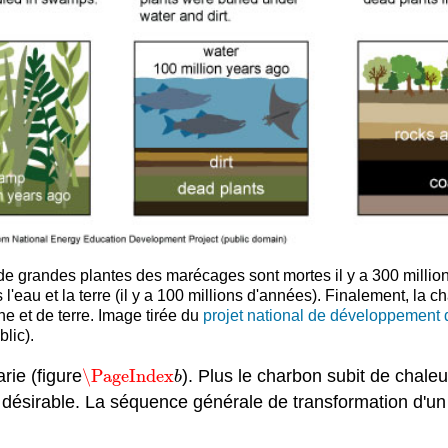
 de grandes plantes des marécages sont mortes il y a 300 millio
l'eau et la terre (il y a 100 millions d'années). Finalement, la c
e et de terre. Image tirée du
projet national de développement d
lic).
rie (figure
\PageIndex
). Plus le charbon subit de chale
\PageIndex
b
b
t désirable. La séquence générale de transformation d'u