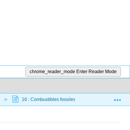
chrome_reader_mode
Enter Reader Mode
Exp
e
16 : Combustibles fossiles
16.1 : Types de 