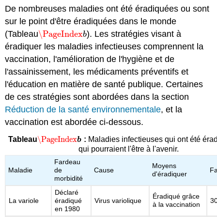
De nombreuses maladies ont été éradiquées ou sont
sur le point d'être éradiquées dans le monde
(Tableau
\PageIndex
). Les stratégies visant à
\PageIndex
b
b
éradiquer les maladies infectieuses comprennent la
vaccination, l'amélioration de l'hygiène et de
l'assainissement, les médicaments préventifs et
l'éducation en matière de santé publique. Certaines
de ces stratégies sont abordées dans la section
Réduction de la santé environnementale
, et la
vaccination est abordée ci-dessous.
\PageIndex
Tableau
:
Maladies infectieuses qui ont été éra
\PageIndex
b
b
qui pourraient l'être à l'avenir.
Fardeau
Moyens
Maladie
de
Cause
Fa
d'éradiquer
morbidité
Déclaré
Éradiqué grâce
La variole
éradiqué
Virus variolique
3
à la vaccination
en 1980