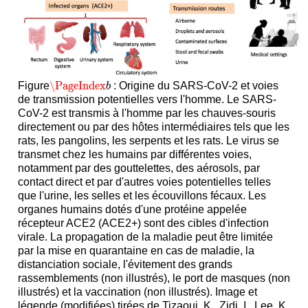
\PageIndex
Figure
: Origine du SARS-CoV-2 et voies
\PageIndex
b
b
de transmission potentielles vers l'homme. Le SARS-
CoV-2 est transmis à l'homme par les chauves-souris
directement ou par des hôtes intermédiaires tels que les
rats, les pangolins, les serpents et les rats. Le virus se
transmet chez les humains par différentes voies,
notamment par des gouttelettes, des aérosols, par
contact direct et par d'autres voies potentielles telles
que l'urine, les selles et les écouvillons fécaux. Les
organes humains dotés d'une protéine appelée
récepteur ACE2 (ACE2+) sont des cibles d'infection
virale. La propagation de la maladie peut être limitée
par la mise en quarantaine en cas de maladie, la
distanciation sociale, l'évitement des grands
rassemblements (non illustrés), le port de masques (non
illustrés) et la vaccination (non illustrés). Image et
légende (modifiées) tirées de Tizaoui, K., Zidi, I., Lee, K.