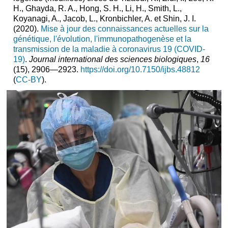
H., Ghayda, R. A., Hong, S. H., Li, H., Smith, L.,
Koyanagi, A., Jacob, L., Kronbichler, A. et Shin, J. I.
(2020).
Mise à jour des connaissances actuelles sur la
génétique, l'évolution, l'immunopathogenèse et la
transmission de la maladie à coronavirus 19 (COVID-
19)
.
Journal international des sciences biologiques
,
16
(15), 2906—2923.
https://doi.org/10.7150/ijbs.48812
(
CC-BY
).