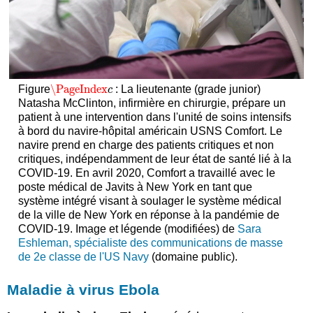
\PageIndex
Figure
: La lieutenante (grade junior)
\PageIndex
c
c
Natasha McClinton, infirmière en chirurgie, prépare un
patient à une intervention dans l'unité de soins intensifs
à bord du navire-hôpital américain USNS Comfort. Le
navire prend en charge des patients critiques et non
critiques, indépendamment de leur état de santé lié à la
COVID-19. En avril 2020, Comfort a travaillé avec le
poste médical de Javits à New York en tant que
système intégré visant à soulager le système médical
de la ville de New York en réponse à la pandémie de
COVID-19. Image et légende (modifiées) de
Sara
Eshleman, spécialiste des communications de masse
de 2e classe de l'US Navy
(domaine public).
Maladie à virus Ebola