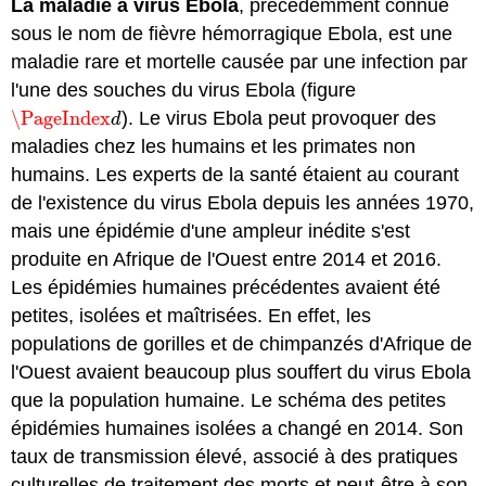
La maladie à virus Ebola
, précédemment connue
sous le nom de fièvre hémorragique Ebola, est une
maladie rare et mortelle causée par une infection par
l'une des souches du virus Ebola (figure
\PageIndex
). Le virus Ebola peut provoquer des
\PageIndex
d
d
maladies chez les humains et les primates non
humains. Les experts de la santé étaient au courant
de l'existence du virus Ebola depuis les années 1970,
mais une épidémie d'une ampleur inédite s'est
produite en Afrique de l'Ouest entre 2014 et 2016.
Les épidémies humaines précédentes avaient été
petites, isolées et maîtrisées. En effet, les
populations de gorilles et de chimpanzés d'Afrique de
l'Ouest avaient beaucoup plus souffert du virus Ebola
que la population humaine. Le schéma des petites
épidémies humaines isolées a changé en 2014. Son
taux de transmission élevé, associé à des pratiques
culturelles de traitement des morts et peut-être à son