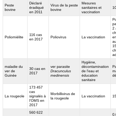
Déclaré
Mesures
Peste
Virus de la peste
éradiqué
sanitaires et
1
bovine
bovine
en 2011
vaccination
Po
pa
2 
ch
116 cas
Poliomiélite
Poliovirus
La vaccination
en
en 2017
a
1
ch
ad
Hygiène,
maladie du
ver parasite
décontamination
Pa
30 cas en
ver de
Dracunculus
de l'eau et
m
2017
Guinée
medinensis
éducation
dé
sanitaire
173 457
cas
Morbillivirus de
La rougeole
signalés à
La vaccination
1
la rougeole
l'OMS en
2017
560 622
0