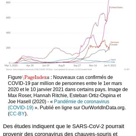
\PageIndex
Figure
: Nouveaux cas confirmés de
\PageIndex
a
a
COVID-19 par million de personnes entre le 1er mars
2020 et le 10 janvier 2021 dans certains pays. Image de
Max Roser, Hannah Ritchie, Esteban Ortiz-Ospina et
Joe Hasell (2020) - «
Pandémie de coronavirus
(COVID-19)
». Publié en ligne sur OurWorldInData.org.
(
CC-BY
).
Des études indiquent que le SARS-CoV-2 pourrait
provenir des coronavirus des chauves-souris et