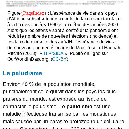
\PageIndex
Figure
: L'espérance de vie dans six pays
\PageIndex
e
e
d'Afrique subsaharienne a chuté de façon spectaculaire
à la fin des années 1990 et au début des années 2000.
Alors que les efforts visant à contrôler la pandémie ont
réduit le nombre de nouvelles infections (incidence) et
les taux de mortalité dus au VIH, l'espérance de vie a
de nouveau augmenté. Image de Max Roser et Hannah
Ritchie (2018) - «
HIV/SIDA
». Publié en ligne sur
OurWorldInData.org. (
CC-BY
).
Le paludisme
Environ 40 % de la population mondiale,
principalement celle qui vit dans les pays les plus
pauvres du monde, est exposée au risque de
contracter le paludisme. Le
paludisme
est une
maladie infectieuse transmise par les moustiques
mais causée par un parasite protozoaire unicellulaire
appelé
Plasmodium
. Il y a eu 229 millions de cas de