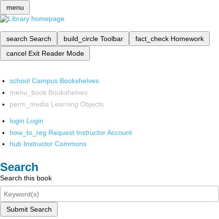
menu
search
Search
build_circle
Toolbar
fact_check
Homework
cancel
Exit Reader Mode
school
Campus Bookshelves
menu_book
Bookshelves
perm_media
Learning Objects
login
Login
how_to_reg
Request Instructor Account
hub
Instructor Commons
Search
Search this book
Submit Search