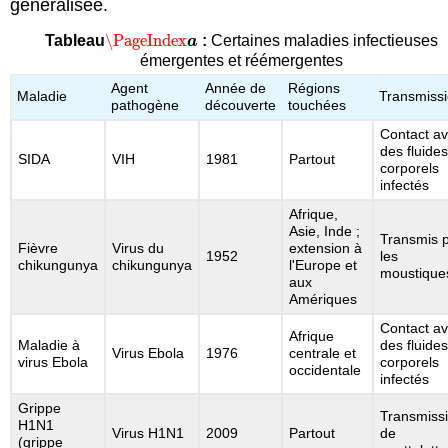
généralisée.
\PageIndex
Tableau
:
Certaines maladies infectieuses
\PageIndex
a
a
émergentes et réémergentes
Agent
Année de
Régions
Maladie
Transmiss
pathogène
découverte
touchées
Contact a
des fluide
SIDA
VIH
1981
Partout
corporels
infectés
Afrique,
Asie, Inde ;
Transmis 
Fièvre
Virus du
extension à
1952
les
chikungunya
chikungunya
l'Europe et
moustique
aux
Amériques
Contact a
Afrique
Maladie à
des fluide
Virus Ebola
1976
centrale et
virus Ebola
corporels
occidentale
infectés
Grippe
Transmiss
H1N1
Virus H1N1
2009
Partout
de
(grippe