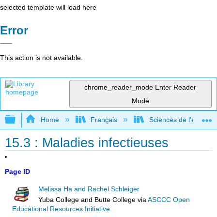
selected template will load here
Error
This action is not available.
chrome_reader_mode
Enter Reader
Mode
Expand/collapse global hierarchy
Home
Français
Sciences de l'environ
15.3 : Maladies infectieuses
Page ID
Melissa Ha and Rachel Schleiger
Yuba College and Butte College
via
ASCCC Open
Educational Resources Initiative