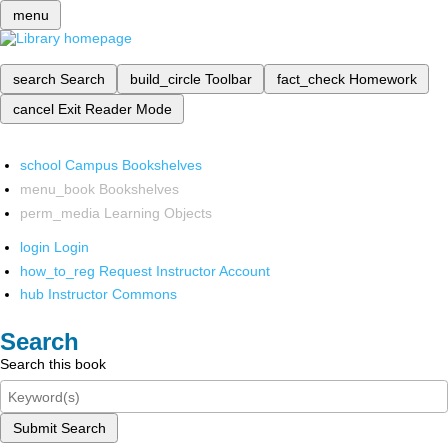
menu
search
Search
build_circle
Toolbar
fact_check
Homework
cancel
Exit Reader Mode
school
Campus Bookshelves
menu_book
Bookshelves
perm_media
Learning Objects
login
Login
how_to_reg
Request Instructor Account
hub
Instructor Commons
Search
Search this book
Submit Search