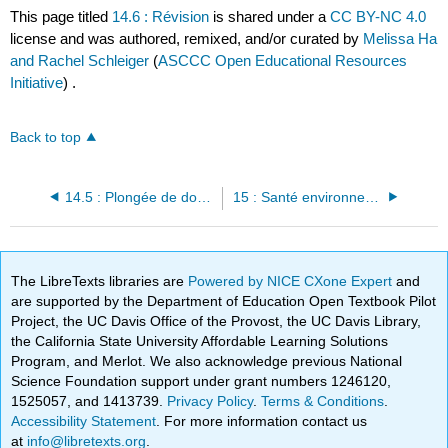
This page titled
14.6 : Révision
is shared under a
CC BY-NC 4.0
license and was authored, remixed, and/or curated by
Melissa Ha
and Rachel Schleiger
(
ASCCC Open Educational Resources
Initiative
) .
Back to top
14.5 : Plongée de données : glissements de terrain et terrasses agricoles
15 : Santé environnementale
The LibreTexts libraries are
Powered by NICE CXone Expert
and
are supported by the Department of Education Open Textbook Pilot
Project, the UC Davis Office of the Provost, the UC Davis Library,
the California State University Affordable Learning Solutions
Program, and Merlot. We also acknowledge previous National
Science Foundation support under grant numbers 1246120,
1525057, and 1413739.
Privacy Policy
.
Terms & Conditions
.
Accessibility Statement
. For more information contact us
at
info@libretexts.org
.