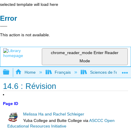
selected template will load here
Error
This action is not available.
chrome_reader_mode
Enter Reader
Mode
Expand/collapse global hierarchy
Home
Français
Sciences de l'environ
14.6 : Révision
Page ID
Melissa Ha and Rachel Schleiger
Yuba College and Butte College
via
ASCCC Open
Educational Resources Initiative