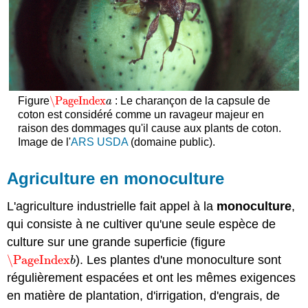
\PageIndex
Figure
: Le charançon de la capsule de
\PageIndex
a
a
coton est considéré comme un ravageur majeur en
raison des dommages qu'il cause aux plants de coton.
Image de l'
ARS USDA
(domaine public).
Agriculture en monoculture
L'agriculture industrielle fait appel à la
monoculture
,
qui consiste à ne cultiver qu'une seule espèce de
culture sur une grande superficie (figure
\PageIndex
). Les plantes d'une monoculture sont
\PageIndex
b
b
régulièrement espacées et ont les mêmes exigences
en matière de plantation, d'irrigation, d'engrais, de