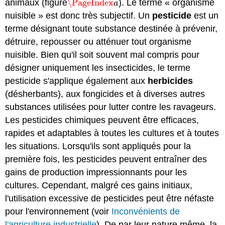
animaux (figure
\PageIndex
). Le terme « organisme
\PageIndex
a
a
nuisible » est donc très subjectif. Un
pesticide
est un
terme désignant toute substance destinée à prévenir,
détruire, repousser ou atténuer tout organisme
nuisible. Bien qu'il soit souvent mal compris pour
désigner uniquement les insecticides, le terme
pesticide s'applique également aux
herbicides
(désherbants), aux fongicides et à diverses autres
substances utilisées pour lutter contre les ravageurs.
Les pesticides chimiques peuvent être efficaces,
rapides et adaptables à toutes les cultures et à toutes
les situations. Lorsqu'ils sont appliqués pour la
première fois, les pesticides peuvent entraîner des
gains de production impressionnants pour les
cultures. Cependant, malgré ces gains initiaux,
l'utilisation excessive de pesticides peut être néfaste
pour l'environnement (voir
Inconvénients de
l'agriculture industrielle
). De par leur nature même, la