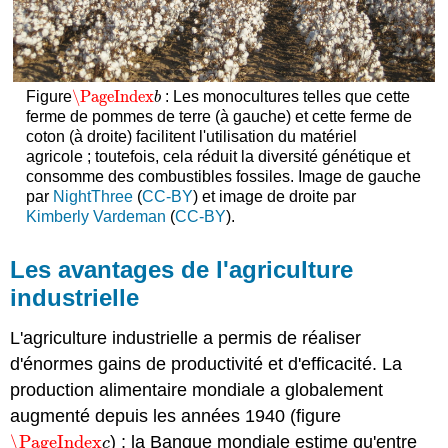
\PageIndex
Figure
: Les monocultures telles que cette
\PageIndex
b
b
ferme de pommes de terre (à gauche) et cette ferme de
coton (à droite) facilitent l'utilisation du matériel
agricole ; toutefois, cela réduit la diversité génétique et
consomme des combustibles fossiles. Image de gauche
par
NightThree
(
CC-BY
) et image de droite par
Kimberly
Vardeman
(
CC-BY
).
Les avantages de l'agriculture
industrielle
L'agriculture industrielle a permis de réaliser
d'énormes gains de productivité et d'efficacité. La
production alimentaire mondiale a globalement
augmenté depuis les années 1940 (figure
\PageIndex
) ; la Banque mondiale estime qu'entre
\PageIndex
c
c