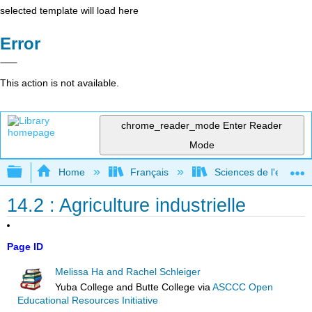
selected template will load here
Error
This action is not available.
chrome_reader_mode
Enter Reader
Mode
Expand/collapse global hierarchy
Home
Français
Sciences de l'environ
14.2 : Agriculture industrielle
Page ID
Melissa Ha and Rachel Schleiger
Yuba College and Butte College
via
ASCCC Open
Educational Resources Initiative