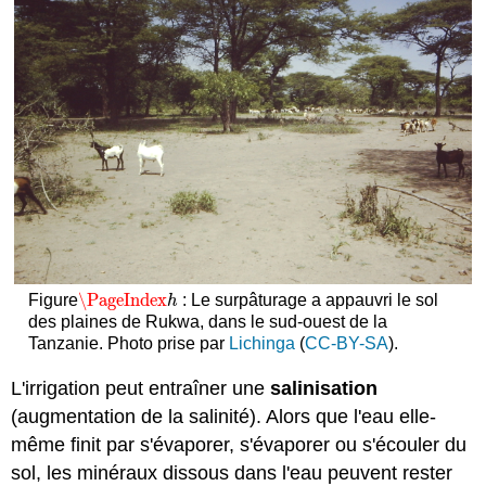
\PageIndex
Figure
: Le surpâturage a appauvri le sol
\PageIndex
h
h
des plaines de Rukwa, dans le sud-ouest de la
Tanzanie. Photo prise par
Lichinga
(
CC-BY-SA
).
L'irrigation peut entraîner une
salinisation
(augmentation de la salinité). Alors que l'eau elle-
même finit par s'évaporer, s'évaporer ou s'écouler du
sol, les minéraux dissous dans l'eau peuvent rester