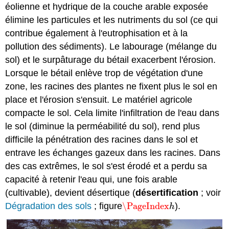
éolienne et hydrique de la couche arable exposée
élimine les particules et les nutriments du sol (ce qui
contribue également à l'eutrophisation et à la
pollution des sédiments). Le labourage (mélange du
sol) et le surpâturage du bétail exacerbent l'érosion.
Lorsque le bétail enlève trop de végétation d'une
zone, les racines des plantes ne fixent plus le sol en
place et l'érosion s'ensuit. Le matériel agricole
compacte le sol. Cela limite l'infiltration de l'eau dans
le sol (diminue la perméabilité du sol), rend plus
difficile la pénétration des racines dans le sol et
entrave les échanges gazeux dans les racines. Dans
des cas extrêmes, le sol s'est érodé et a perdu sa
capacité à retenir l'eau qui, une fois arable
(cultivable), devient désertique (
désertification
; voir
Dégradation des sols
; figure
\PageIndex
).
\PageIndex
h
h