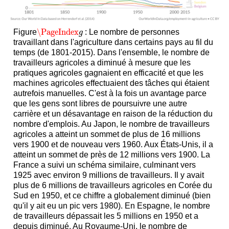
\PageIndex
Figure
: Le nombre de personnes
\PageIndex
g
g
travaillant dans l'agriculture dans certains pays au fil du
temps (de 1801-2015). Dans l'ensemble, le nombre de
travailleurs agricoles a diminué à mesure que les
pratiques agricoles gagnaient en efficacité et que les
machines agricoles effectuaient des tâches qui étaient
autrefois manuelles. C'est à la fois un avantage parce
que les gens sont libres de poursuivre une autre
carrière et un désavantage en raison de la réduction du
nombre d'emplois. Au Japon, le nombre de travailleurs
agricoles a atteint un sommet de plus de 16 millions
vers 1900 et de nouveau vers 1960. Aux États-Unis, il a
atteint un sommet de près de 12 millions vers 1900. La
France a suivi un schéma similaire, culminant vers
1925 avec environ 9 millions de travailleurs. Il y avait
plus de 6 millions de travailleurs agricoles en Corée du
Sud en 1950, et ce chiffre a globalement diminué (bien
qu'il y ait eu un pic vers 1980). En Espagne, le nombre
de travailleurs dépassait les 5 millions en 1950 et a
depuis diminué. Au Royaume-Uni, le nombre de