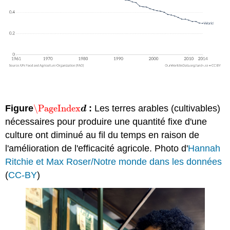
Figure
\PageIndex
:
Les terres arables (cultivables)
\PageIndex
d
d
nécessaires pour produire une quantité fixe d'une
culture ont diminué au fil du temps en raison de
l'amélioration de l'efficacité agricole. Photo d'
Hannah
Ritchie et Max Roser/Notre monde dans les données
(
CC-BY
)