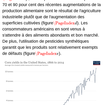
70 et 90 pour cent des récentes augmentations de la
production alimentaire sont le résultat de l'agriculture
industrielle plutôt que de l'augmentation des
superficies cultivées (figure
\PageIndex
). Les
\PageIndex
d
d
consommateurs américains en sont venus à
s'attendre à des aliments abondants et bon marché.
De plus, l'utilisation de pesticides synthétiques
garantit que les produits sont relativement exempts
de défauts (figure
\PageIndex
).
\PageIndex
e
e