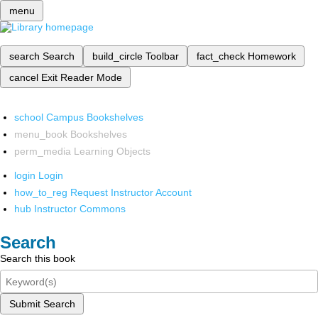
menu
search
Search
build_circle
Toolbar
fact_check
Homework
cancel
Exit Reader Mode
school
Campus Bookshelves
menu_book
Bookshelves
perm_media
Learning Objects
login
Login
how_to_reg
Request Instructor Account
hub
Instructor Commons
Search
Search this book
Submit Search