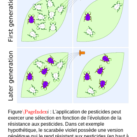
\PageIndex
Figure
: L'application de pesticides peut
\PageIndex
i
i
exercer une sélection en fonction de l'évolution de la
résistance aux pesticides. Dans cet exemple
hypothétique, le scarabée violet possède une version
génétique qui le rend résistant aux pesticides (en haut à