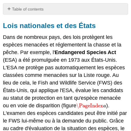
Table of contents
Lois
nationales
Lois nationales et des États
et
des
Dans de nombreux pays, des lois protègent les
États
espèces menacées et réglementent la chasse et la
Accords
pêche. Par exemple, l'
Endangered Species Act
internationaux
(ESA) a été promulguée en 1973 aux États-Unis.
Attribution
L'ESA ne protège pas automatiquement les espèces
classées comme menacées sur la Liste rouge. Au
lieu de cela, le Fish and Wildlife Service (FWS) des
États-Unis, qui applique l'ESA, évalue les candidats
au statut de protection en tant qu'espèce menacée
ou en voie de disparition (figure
\PageIndex
).
\PageIndex
a
a
L'examen des espèces candidates peut être initié par
le FWS lui-même ou à la demande du public. Grâce
au cadre d'évaluation de la situation des espèces, le