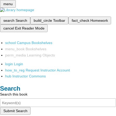
menu
search
Search
build_circle
Toolbar
fact_check
Homework
cancel
Exit Reader Mode
school
Campus Bookshelves
menu_book
Bookshelves
perm_media
Learning Objects
login
Login
how_to_reg
Request Instructor Account
hub
Instructor Commons
Search
Search this book
Submit Search