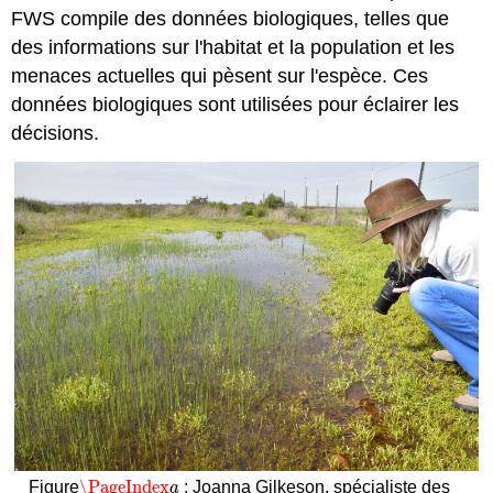
FWS compile des données biologiques, telles que
des informations sur l'habitat et la population et les
menaces actuelles qui pèsent sur l'espèce. Ces
données biologiques sont utilisées pour éclairer les
décisions.
\PageIndex
Figure
: Joanna Gilkeson, spécialiste des
\PageIndex
a
a