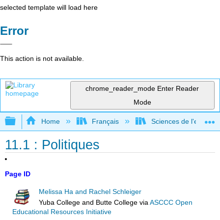
selected template will load here
Error
This action is not available.
chrome_reader_mode
Enter Reader
Mode
Expand/collapse global hierarchy
Home
Français
Sciences de l'environ
11.1 : Politiques
Page ID
Melissa Ha and Rachel Schleiger
Yuba College and Butte College
via
ASCCC Open
Educational Resources Initiative