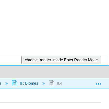
chrome_reader_mode
Enter Reader Mode
Exp
ie
8 : Biomes
8.4 : Plongée de données - S