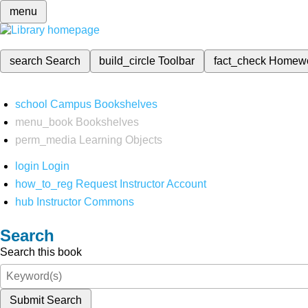
menu
search
Search
build_circle
Toolbar
fact_check
Homew
school
Campus Bookshelves
menu_book
Bookshelves
perm_media
Learning Objects
login
Login
how_to_reg
Request Instructor Account
hub
Instructor Commons
Search
Search this book
Submit Search