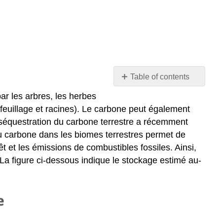
Table of contents
Aperçu
r les arbres, les herbes
Des
feuillage et racines). Le carbone peut également
questions
a séquestration du carbone terrestre a récemment
Données
du carbone dans les biomes terrestres permet de
brutes
t et les émissions de combustibles fossiles. Ainsi,
provenant
a figure ci-dessous indique le stockage estimé au-
du
ou
des
graphiques
ci-
dessus