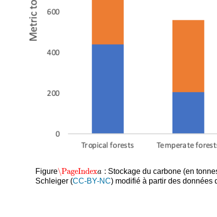
\PageIndex
Figure
: Stockage du carbone (en tonnes
\PageIndex
a
a
Schleiger (
CC-BY-NC
) modifié à partir des données