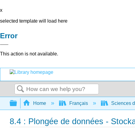
x
selected template will load here
Error
This action is not available.
Search
Expand/collapse global hierarchy
Home
Français
Sciences de
8.4 : Plongée de données - Stock