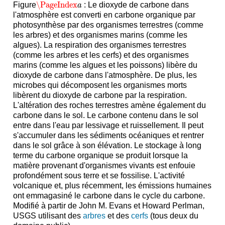
\PageIndex
Figure
: Le dioxyde de carbone dans
\PageIndex
a
a
l'atmosphère est converti en carbone organique par
photosynthèse par des organismes terrestres (comme
les arbres) et des organismes marins (comme les
algues). La respiration des organismes terrestres
(comme les arbres et les cerfs) et des organismes
marins (comme les algues et les poissons) libère du
dioxyde de carbone dans l'atmosphère. De plus, les
microbes qui décomposent les organismes morts
libèrent du dioxyde de carbone par la respiration.
L'altération des roches terrestres amène également du
carbone dans le sol. Le carbone contenu dans le sol
entre dans l'eau par lessivage et ruissellement. Il peut
s'accumuler dans les sédiments océaniques et rentrer
dans le sol grâce à son élévation. Le stockage à long
terme du carbone organique se produit lorsque la
matière provenant d'organismes vivants est enfouie
profondément sous terre et se fossilise. L'activité
volcanique et, plus récemment, les émissions humaines
ont emmagasiné le carbone dans le cycle du carbone.
Modifié à partir de John M. Evans et Howard Perlman,
USGS utilisant des
arbres
et des
cerfs
(tous deux du