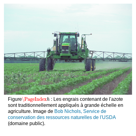
\PageIndex
Figure
: Les engrais contenant de l'azote
\PageIndex
h
h
sont traditionnellement appliqués à grande échelle en
agriculture. Image de
Bob Nichols, Service de
conservation des ressources naturelles de l'USDA
(domaine public).