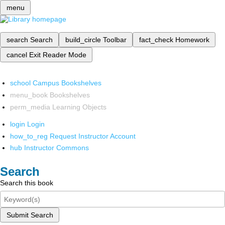
menu
search
Search
build_circle
Toolbar
fact_check
Homework
cancel
Exit Reader Mode
school
Campus Bookshelves
menu_book
Bookshelves
perm_media
Learning Objects
login
Login
how_to_reg
Request Instructor Account
hub
Instructor Commons
Search
Search this book
Submit Search