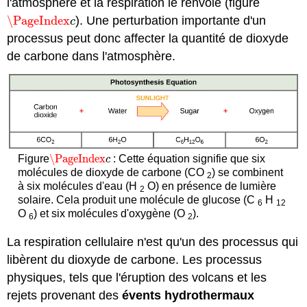
l'atmosphère et la respiration le renvoie (figure
\PageIndex
). Une perturbation importante d'un
\PageIndex
c
c
processus peut donc affecter la quantité de dioxyde
de carbone dans l'atmosphère.
\PageIndex
Figure
: Cette équation signifie que six
\PageIndex
c
c
molécules de dioxyde de carbone (CO
) se combinent
2
à six molécules d'eau (H
O) en présence de lumière
2
solaire. Cela produit une molécule de glucose (C
H
6
12
O
) et six molécules d'oxygène (O
).
6
2
La respiration cellulaire n'est qu'un des processus qui
libèrent du dioxyde de carbone. Les processus
physiques, tels que l'éruption des volcans et les
rejets provenant des
évents hydrothermaux