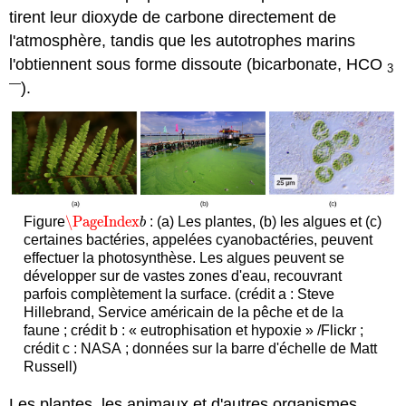
tirent leur dioxyde de carbone directement de
l'atmosphère, tandis que les autotrophes marins
l'obtiennent sous forme dissoute (bicarbonate, HCO
3
—
).
\PageIndex
Figure
: (a) Les plantes, (b) les algues et (c)
\PageIndex
b
b
certaines bactéries, appelées cyanobactéries, peuvent
effectuer la photosynthèse. Les algues peuvent se
développer sur de vastes zones d'eau, recouvrant
parfois complètement la surface. (crédit a : Steve
Hillebrand, Service américain de la pêche et de la
faune ; crédit b : « eutrophisation et hypoxie » /Flickr ;
crédit c : NASA ; données sur la barre d'échelle de Matt
Russell)
Les plantes, les animaux et d'autres organismes