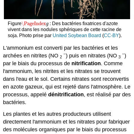
\PageIndex
Figure
: Des bactéries fixatrices d'azote
\PageIndex
g
g
vivent dans les nodules sphériques de cette racine de
soja. Photo prise par
United Soybean Board
(
CC-BY
).
L'ammonium est converti par les bactéries et les
−
−
archées en nitrites (NO
) puis en nitrates (NO
)
2
3
par le biais du processus de
nitrification
. Comme
l'ammonium, les nitrites et les nitrates se trouvent
dans l'eau et le sol. Certains nitrates sont reconvertis
en azote gazeux, qui est rejeté dans l'atmosphère. Le
processus, appelé
dénitrification
, est réalisé par des
bactéries.
Les plantes et les autres producteurs utilisent
directement l'ammonium et les nitrates pour fabriquer
des molécules organiques par le biais du processus