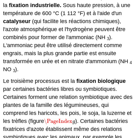
la
fixation industrielle.
Sous haute pression, à une
température de 600 °C (1 112 °F) et à l'aide d'un
catalyseur
(qui facilite les réactions chimiques),
l'azote atmosphérique et l'hydrogène peuvent être
combinés pour former de l'ammoniac (NH
).
3
L'ammoniac peut être utilisé directement comme
engrais, mais la plus grande partie est ensuite
transformée en urée et en nitrate d'ammonium (NH
4
NO
).
3
Le troisième processus est la
fixation biologique
par certaines bactéries libres ou symbiotiques.
Certaines forment une relation symbiotique avec des
plantes de la famille des légumineuses, qui
comprend les haricots, les pois, le soja, la luzerne et
les trèfles (figure
\PageIndex
). Certaines bactéries
\PageIndex
g
g
fixatrices d'azote établissent même des relations
symbiotiques avec les animaux, par exemple les