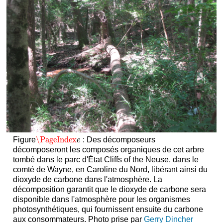
\PageIndex
Figure
: Des décomposeurs
\PageIndex
e
e
décomposeront les composés organiques de cet arbre
tombé dans le parc d'État Cliffs of the Neuse, dans le
comté de Wayne, en Caroline du Nord, libérant ainsi du
dioxyde de carbone dans l'atmosphère. La
décomposition garantit que le dioxyde de carbone sera
disponible dans l'atmosphère pour les organismes
photosynthétiques, qui fournissent ensuite du carbone
aux consommateurs. Photo prise par
Gerry Dincher