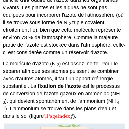
difficile d'introduire de l'azote dans les organismes
vivants. Les plantes et les algues ne sont pas
équipées pour incorporer l'azote de l'atmosphère (où
il se trouve sous forme de N
triple covalent
2
étroitement lié), bien que cette molécule représente
environ 78 % de l'atmosphère. Comme la majeure
partie de l'azote est stockée dans l'atmosphère, celle-
ci est considérée comme un réservoir d'azote.
La molécule d'azote (N
) est assez inerte. Pour le
2
séparer afin que ses atomes puissent se combiner
avec d'autres atomes, il faut un apport d'énergie
substantiel. La
fixation de l'azote
est le processus
de conversion de l'azote gazeux en ammoniac (NH
), qui devient spontanément de l'ammonium (NH
3
4
+
). L'ammonium se trouve dans les plans d'eau et
dans le sol (figure
\PageIndex
).
\PageIndex
f
f