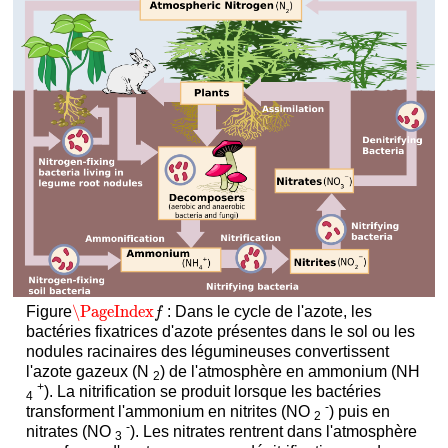
\PageIndex
Figure
: Dans le cycle de l'azote, les
\PageIndex
f
f
bactéries fixatrices d'azote présentes dans le sol ou les
nodules racinaires des légumineuses convertissent
l'azote gazeux (N
) de l'atmosphère en ammonium (NH
2
+
). La nitrification se produit lorsque les bactéries
4
-
transforment l'ammonium en nitrites (NO
) puis en
2
-
nitrates (NO
). Les nitrates rentrent dans l'atmosphère
3