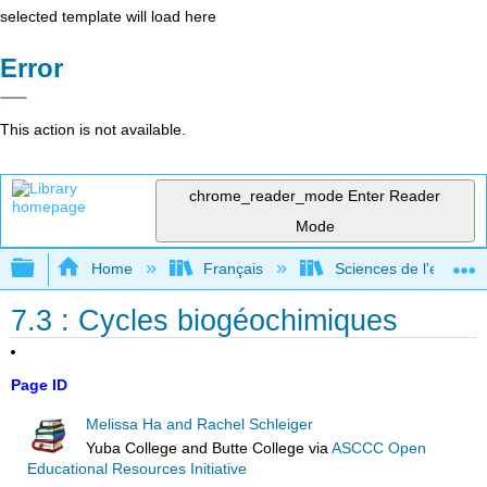
selected template will load here
Error
This action is not available.
chrome_reader_mode
Enter Reader
Mode
Expand/collapse global hierarchy
Home
Français
Sciences de l'environ
7.3 : Cycles biogéochimiques
Page ID
Melissa Ha and Rachel Schleiger
Yuba College and Butte College
via
ASCCC Open
Educational Resources Initiative