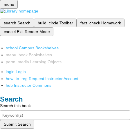
menu
search
Search
build_circle
Toolbar
fact_check
Homework
cancel
Exit Reader Mode
school
Campus Bookshelves
menu_book
Bookshelves
perm_media
Learning Objects
login
Login
how_to_reg
Request Instructor Account
hub
Instructor Commons
Search
Search this book
Submit Search