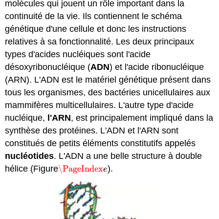
molécules qui jouent un rôle important dans la
continuité de la vie. Ils contiennent le schéma
génétique d'une cellule et donc les instructions
relatives à sa fonctionnalité. Les deux principaux
types d'acides nucléiques sont l'acide
désoxyribonucléique (
ADN
) et l'acide ribonucléique
(ARN). L'ADN est le matériel génétique présent dans
tous les organismes, des bactéries unicellulaires aux
mammifères multicellulaires. L'autre type d'acide
nucléique,
l'ARN
, est principalement impliqué dans la
synthèse des protéines. L'ADN et l'ARN sont
constitués de petits éléments constitutifs appelés
nucléotides
. L'ADN a une belle structure à double
hélice (Figure
\PageIndex
).
\PageIndex
e
e