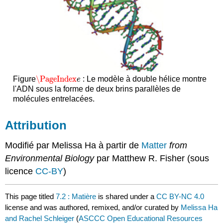
\PageIndex
Figure
: Le modèle à double hélice montre
\PageIndex
e
e
l'ADN sous la forme de deux brins parallèles de
molécules entrelacées.
Attribution
Modifié par Melissa Ha à partir de
Matter
from
Environmental Biology
par Matthew R. Fisher (sous
licence
CC-BY
)
This page titled
7.2 : Matière
is shared under a
CC BY-NC 4.0
license and was authored, remixed, and/or curated by
Melissa Ha
and Rachel Schleiger
(
ASCCC Open Educational Resources