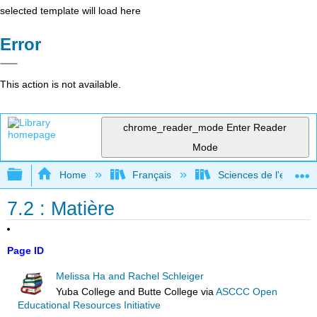
selected template will load here
Error
This action is not available.
chrome_reader_mode
Enter Reader
Mode
Expand/collapse global hierarchy
Home
Français
Sciences de l'environ
7.2 : Matière
Page ID
Melissa Ha and Rachel Schleiger
Yuba College and Butte College
via
ASCCC Open
Educational Resources Initiative