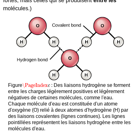
fortes, mais celles qui se produisent
entre les
molécules.)
\PageIndex
Figure
: Des liaisons hydrogène se forment
\PageIndex
c
c
entre les charges légèrement positives et légèrement
négatives de certaines molécules, comme l'eau.
Chaque molécule d'eau est constituée d'un atome
d'oxygène (O) relié à deux atomes d'hydrogène (H) par
des liaisons covalentes (lignes continues). Les lignes
pointillées représentent les liaisons hydrogène entre les
molécules d'eau.