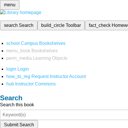
menu
search
Search
build_circle
Toolbar
fact_check
Homew
school
Campus Bookshelves
menu_book
Bookshelves
perm_media
Learning Objects
login
Login
how_to_reg
Request Instructor Account
hub
Instructor Commons
Search
Search this book
Submit Search