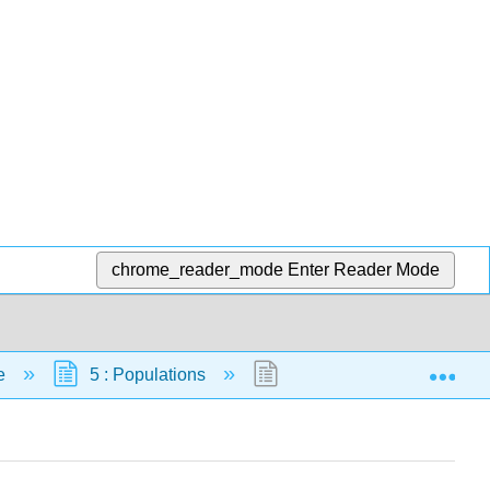
chrome_reader_mode
Enter Reader Mode
Exp
ie
5 : Populations
5.5 : Data Dive — Corrido