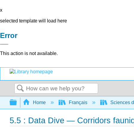
x
selected template will load here
Error
This action is not available.
Search
Expand/collapse global hierarchy
Home
Français
Sciences de
5.5 : Data Dive — Corridors fauni