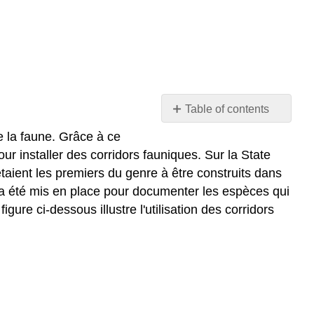
Table of contents
Aperçu
e la faune. Grâce à ce
Des
ur installer des corridors fauniques. Sur la State
questions
taient les premiers du genre à être construits dans
Données
nce a été mis en place pour documenter les espèces qui
brutes
figure ci-dessous illustre l'utilisation des corridors
pour
le
(s)
graphique
(s)
ci-
dessus