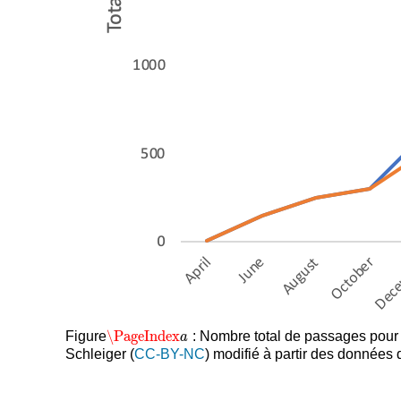
\PageIndex
Figure
: Nombre total de passages pour 
\PageIndex
a
a
Schleiger (
CC-BY-NC
) modifié à partir des données