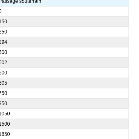
Passage souterrain
0
150
250
294
500
502
600
605
750
950
1050
1500
1850