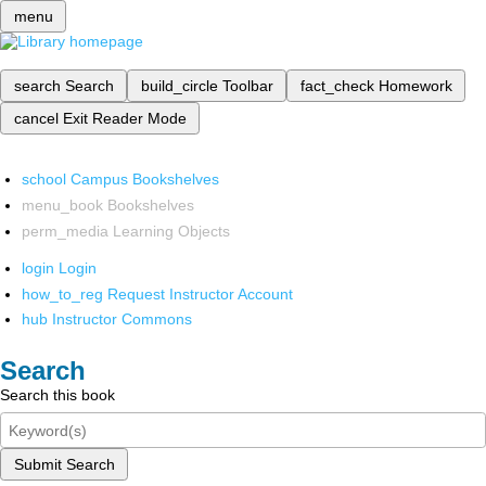
menu
search
Search
build_circle
Toolbar
fact_check
Homework
cancel
Exit Reader Mode
school
Campus Bookshelves
menu_book
Bookshelves
perm_media
Learning Objects
login
Login
how_to_reg
Request Instructor Account
hub
Instructor Commons
Search
Search this book
Submit Search