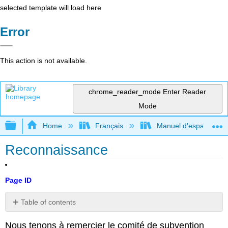
selected template will load here
Error
This action is not available.
chrome_reader_mode
Enter Reader
Mode
Expand/collapse global hierarchy
Home
Français
Manuel d'espagnol int
Reconnaissance
Page ID
Table of contents
No
headers
Nous tenons à remercier le comité de subvention