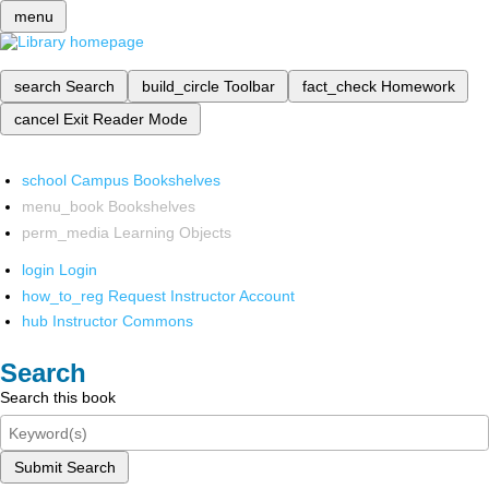
menu
search
Search
build_circle
Toolbar
fact_check
Homework
cancel
Exit Reader Mode
school
Campus Bookshelves
menu_book
Bookshelves
perm_media
Learning Objects
login
Login
how_to_reg
Request Instructor Account
hub
Instructor Commons
Search
Search this book
Submit Search