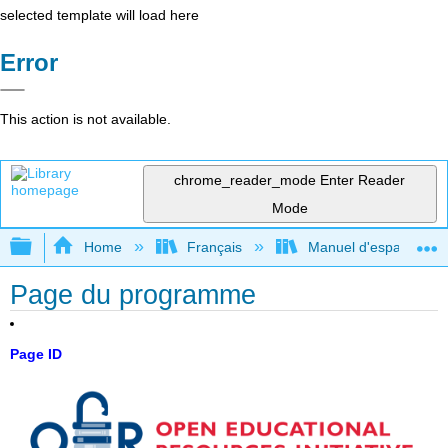
selected template will load here
Error
This action is not available.
chrome_reader_mode
Enter Reader
Mode
Expand/collapse global hierarchy
Home
Français
Manuel d'espagnol int
Page du programme
Page ID