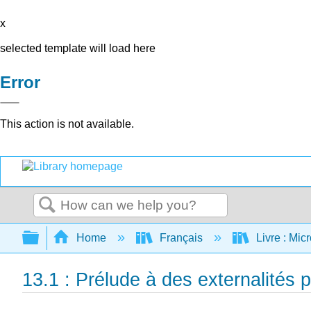
x
selected template will load here
Error
This action is not available.
Search
Expand/collapse global hierarchy
Home
Français
Livre : Mi
13.1 : Prélude à des externalités p