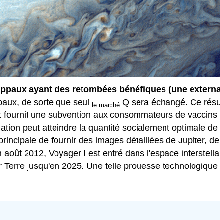
ppaux ayant des retombées bénéfiques (une external
ippaux, de sorte que seul
Q sera échangé. Ce résult
le marché
t fournit une subvention aux consommateurs de vaccins a
nation peut atteindre la quantité socialement optimale d
ncipale de fournir des images détaillées de Jupiter, de S
oût 2012, Voyager I est entré dans l'espace interstellair
ur Terre jusqu'en 2025. Une telle prouesse technologiq