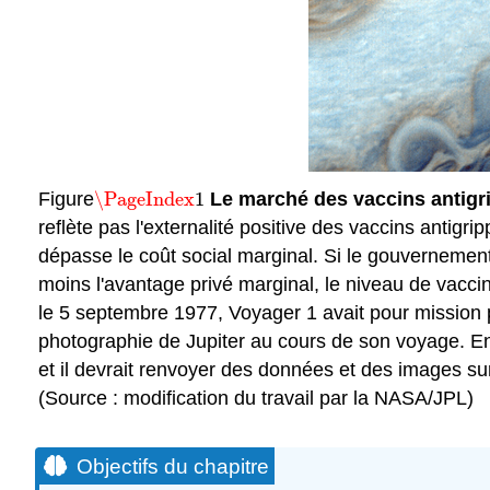
Figure
\PageIndex
1
Le marché des vaccins antigri
\PageIndex
1
reflète pas l'externalité positive des vaccins antigr
dépasse le coût social marginal. Si le gouvernemen
moins l'avantage privé marginal, le niveau de vacci
le 5 septembre 1977, Voyager 1 avait pour mission pri
photographie de Jupiter au cours de son voyage. En a
et il devrait renvoyer des données et des images s
(Source : modification du travail par la NASA/JPL)
Objectifs du chapitre