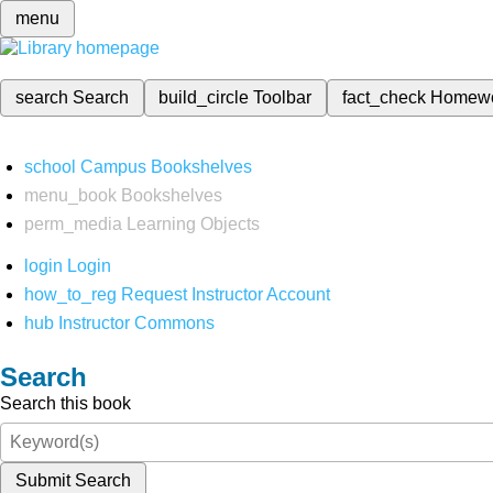
menu
search
Search
build_circle
Toolbar
fact_check
Homew
school
Campus Bookshelves
menu_book
Bookshelves
perm_media
Learning Objects
login
Login
how_to_reg
Request Instructor Account
hub
Instructor Commons
Search
Search this book
Submit Search