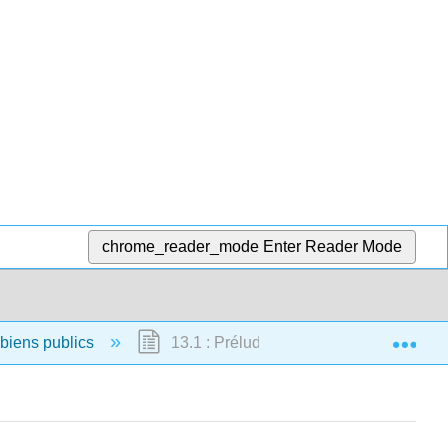
chrome_reader_mode
Enter Reader Mode
Exp
t biens publics
13.1 : Prélude à des externalités positi