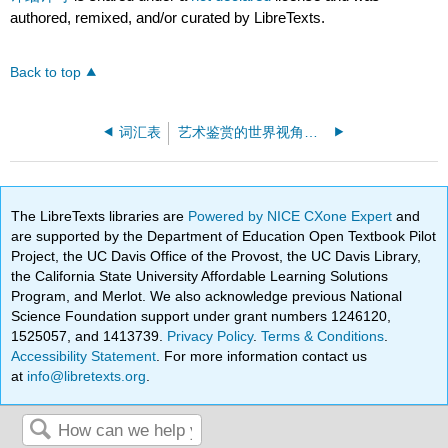
authored, remixed, and/or curated by LibreTexts.
Back to top
词汇表
艺术鉴赏的世界视角（Gustlin 和 Gustlin）
The LibreTexts libraries are
Powered by NICE CXone Expert
and
are supported by the Department of Education Open Textbook Pilot
Project, the UC Davis Office of the Provost, the UC Davis Library,
the California State University Affordable Learning Solutions
Program, and Merlot. We also acknowledge previous National
Science Foundation support under grant numbers 1246120,
1525057, and 1413739.
Privacy Policy
.
Terms & Conditions
.
Accessibility Statement
. For more information contact us
at
info@libretexts.org
.