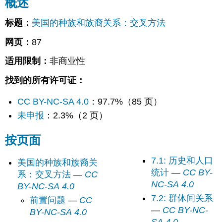
概述
按
页
标题：
美国的种族和族裔关系：交叉方法
面
网页：
87
适用限制：
非商业性
找到的所有许可证：
CC BY-NC-SA 4.0
：97.7%（85 页）
未申报
：2.3%（2 页）
按页面
7.1: 历史和人口
美国的种族和族裔关
统计
—
CC BY-
系：交叉方法
—
CC
NC-SA 4.0
BY-NC-SA 4.0
7.2: 群体间关系
前置问题
—
CC
—
CC BY-NC-
BY-NC-SA 4.0
SA 4.0