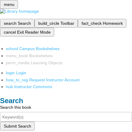
menu
search
Search
build_circle
Toolbar
fact_check
Homework
cancel
Exit Reader Mode
school
Campus Bookshelves
menu_book
Bookshelves
perm_media
Learning Objects
login
Login
how_to_reg
Request Instructor Account
hub
Instructor Commons
Search
Search this book
Submit Search