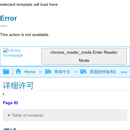
selected template will load here
Error
This action is not available.
chrome_reader_mode
Enter Reader
Mode
Expand/collapse global hierarchy
Home
简体中文
美国的种族和族裔关
详细许可
Page ID
Table of contents
概
述