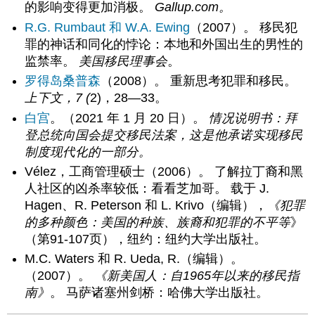
的影响变得更加消极。
Gallup.com。
R.G. Rumbaut 和 W.A. Ewing
（2007）。 移民犯
罪的神话和同化的悖论：本地和外国出生的男性的
监禁率。
美国移民理事会
。
罗得岛桑普森
（2008）。 重新思考犯罪和移民。
上下文，7 (
2)，28—33。
白宫
。（2021 年 1 月 20 日）。
情况说明书：拜
登总统向国会提交移民法案，这是他承诺实现移民
制度现代化的一部分。
Vélez，工商管理硕士（2006）。 了解拉丁裔和黑
人社区的凶杀率较低：看看芝加哥。 载于 J.
Hagen、R. Peterson 和 L. Krivo（编辑），
《犯罪
的多种颜色：美国的种族、族裔和犯罪的不平等
》
（第91-107页），纽约：纽约大学出版社。
M.C. Waters 和 R. Ueda, R.（编辑）。
（2007）。
《新美国人：自1965年以来的移民指
南》
。 马萨诸塞州剑桥：哈佛大学出版社。