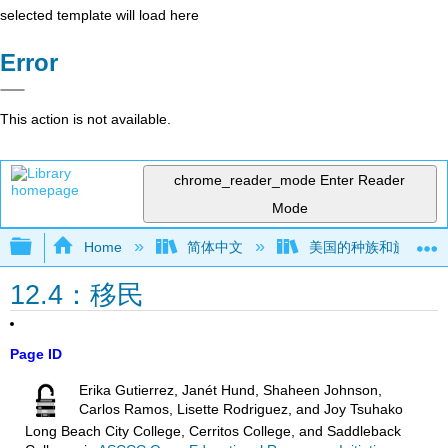
selected template will load here
Error
This action is not available.
chrome_reader_mode
Enter Reader
Mode
Expand/collapse global hierarchy
Home
简体中文
美国的种族和族裔关
12.4：移民
Page ID
Erika Gutierrez, Janét Hund, Shaheen Johnson,
Carlos Ramos, Lisette Rodriguez, and Joy Tsuhako
Long Beach City College, Cerritos College, and Saddleback