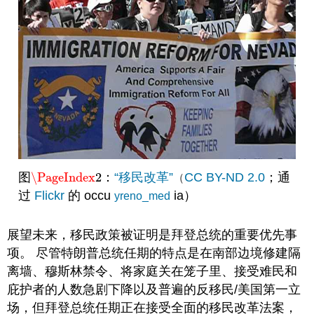
图
\PageIndex
2
：
“移民改革”
CC BY-ND 2.0
；通
\PageIndex
2
（
过
Flickr
的 occu
ia）
yreno_med
展望未来，移民政策被证明是拜登总统的重要优先事
项。 尽管特朗普总统任期的特点是在南部边境修建隔
离墙、穆斯林禁令、将家庭关在笼子里、接受难民和
庇护者的人数急剧下降以及普遍的反移民/美国第一立
场，但拜登总统任期正在接受全面的移民改革法案，