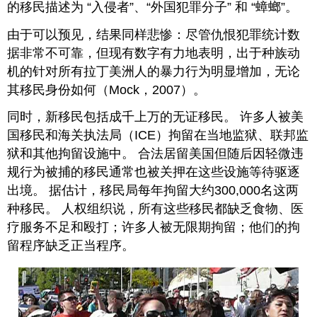
的移民描述为 “入侵者”、“外国犯罪分子” 和 “蟑螂”。
由于可以预见，结果同样悲惨：尽管仇恨犯罪统计数
据非常不可靠，但现有数字有力地表明，出于种族动
机的针对所有拉丁美洲人的暴力行为明显增加，无论
其移民身份如何（Mock，2007）。
同时，新移民包括成千上万的无证移民。 许多人被美
国移民和海关执法局（ICE）拘留在当地监狱、联邦监
狱和其他拘留设施中。 合法居留美国但随后因轻微违
规行为被捕的移民通常也被关押在这些设施等待驱逐
出境。 据估计，移民局每年拘留大约300,000名这两
种移民。 人权组织说，所有这些移民都缺乏食物、医
疗服务不足和殴打；许多人被无限期拘留；他们的拘
留程序缺乏正当程序。