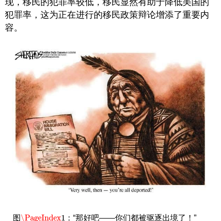
现，移民的犯罪率较低，移民显然有助于降低美国的
犯罪率，这为正在进行的移民政策辩论增添了重要内
容。
\PageIndex
1
图
：“那好吧——你们都被驱逐出境了！”
\PageIndex
1