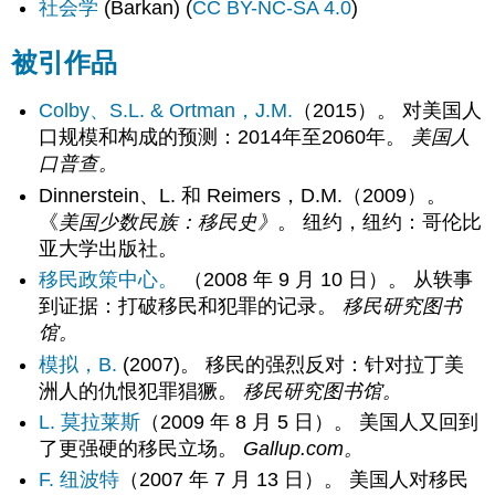
社会学
(Barkan) (
CC BY-NC-SA 4.0
)
被引作品
Colby、S.L. & Ortman，J.M.
（2015）。 对美国人
口规模和构成的预测：2014年至2060年。
美国人
口普查。
Dinnerstein、L. 和 Reimers，D.M.（2009）。
《
美国少数民族：移民史》
。 纽约，纽约：哥伦比
亚大学出版社。
移民政策中心。
（2008 年 9 月 10 日）。 从轶事
到证据：打破移民和犯罪的记录。
移民研究图书
馆。
模拟，B.
(2007)。 移民的强烈反对：针对拉丁美
洲人的仇恨犯罪猖獗。
移民研究图书馆。
L. 莫拉莱斯
（2009 年 8 月 5 日）。 美国人又回到
了更强硬的移民立场。
Gallup.com。
F. 纽波特
（2007 年 7 月 13 日）。 美国人对移民