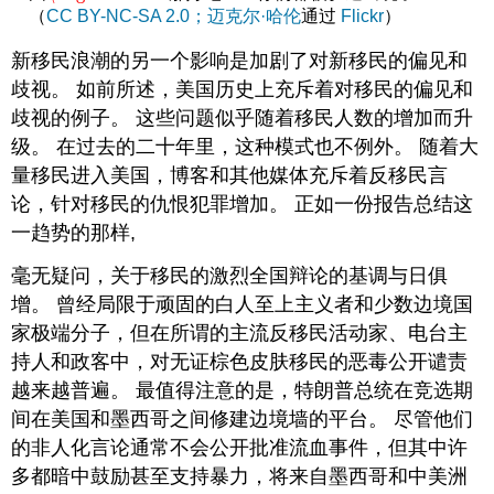
（
CC BY-NC-SA 2.0；
迈克尔·哈伦
通过
Flickr
）
新移民浪潮的另一个影响是加剧了对新移民的偏见和
歧视。 如前所述，美国历史上充斥着对移民的偏见和
歧视的例子。 这些问题似乎随着移民人数的增加而升
级。 在过去的二十年里，这种模式也不例外。 随着大
量移民进入美国，博客和其他媒体充斥着反移民言
论，针对移民的仇恨犯罪增加。 正如一份报告总结这
一趋势的那样,
毫无疑问，关于移民的激烈全国辩论的基调与日俱
增。 曾经局限于顽固的白人至上主义者和少数边境国
家极端分子，但在所谓的主流反移民活动家、电台主
持人和政客中，对无证棕色皮肤移民的恶毒公开谴责
越来越普遍。 最值得注意的是，特朗普总统在竞选期
间在美国和墨西哥之间修建边境墙的平台。 尽管他们
的非人化言论通常不会公开批准流血事件，但其中许
多都暗中鼓励甚至支持暴力，将来自墨西哥和中美洲