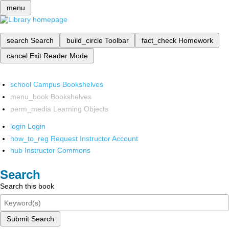
menu
search
Search
build_circle
Toolbar
fact_check
Homework
cancel
Exit Reader Mode
school
Campus Bookshelves
menu_book
Bookshelves
perm_media
Learning Objects
login
Login
how_to_reg
Request Instructor Account
hub
Instructor Commons
Search
Search this book
Submit Search