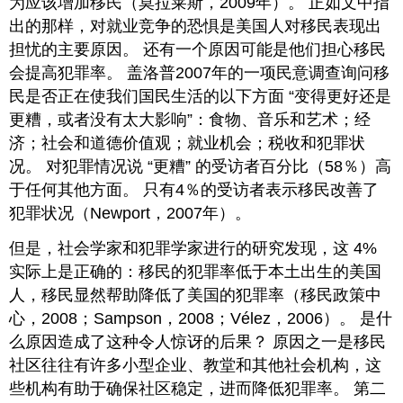
为应该增加移民（莫拉莱斯，2009年）。 正如文中指
出的那样，对就业竞争的恐惧是美国人对移民表现出
担忧的主要原因。 还有一个原因可能是他们担心移民
会提高犯罪率。 盖洛普2007年的一项民意调查询问移
民是否正在使我们国民生活的以下方面 “变得更好还是
更糟，或者没有太大影响”：食物、音乐和艺术；经
济；社会和道德价值观；就业机会；税收和犯罪状
况。 对犯罪情况说 “更糟” 的受访者百分比（58％）高
于任何其他方面。 只有4％的受访者表示移民改善了
犯罪状况（Newport，2007年）。
但是，社会学家和犯罪学家进行的研究发现，这 4%
实际上是正确的：移民的犯罪率低于本土出生的美国
人，移民显然帮助降低了美国的犯罪率（移民政策中
心，2008；Sampson，2008；Vélez，2006）。 是什
么原因造成了这种令人惊讶的后果？ 原因之一是移民
社区往往有许多小型企业、教堂和其他社会机构，这
些机构有助于确保社区稳定，进而降低犯罪率。 第二