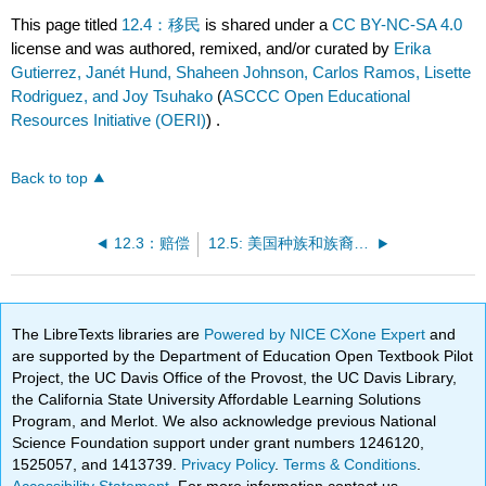
This page titled
12.4：移民
is shared under a
CC BY-NC-SA 4.0
license and was authored, remixed, and/or curated by
Erika
Gutierrez, Janét Hund, Shaheen Johnson, Carlos Ramos, Lisette
Rodriguez, and Joy Tsuhako
(
ASCCC Open Educational
Resources Initiative (OERI)
) .
Back to top
12.3：赔偿
12.5: 美国种族和族裔的未来
The LibreTexts libraries are
Powered by NICE CXone Expert
and
are supported by the Department of Education Open Textbook Pilot
Project, the UC Davis Office of the Provost, the UC Davis Library,
the California State University Affordable Learning Solutions
Program, and Merlot. We also acknowledge previous National
Science Foundation support under grant numbers 1246120,
1525057, and 1413739.
Privacy Policy
.
Terms & Conditions
.
Accessibility Statement
. For more information contact us