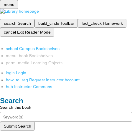
menu
search
Search
build_circle
Toolbar
fact_check
Homework
cancel
Exit Reader Mode
school
Campus Bookshelves
menu_book
Bookshelves
perm_media
Learning Objects
login
Login
how_to_reg
Request Instructor Account
hub
Instructor Commons
Search
Search this book
Submit Search