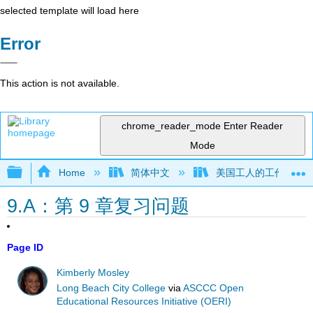
selected template will load here
Error
This action is not available.
chrome_reader_mode
Enter Reader
Mode
Expand/collapse global hierarchy
Home
简体中文
美国工人的工作场所安
9.A：第 9 章复习问题
Page ID
Kimberly Mosley
Long Beach City College
via
ASCCC Open
Educational Resources Initiative (OERI)