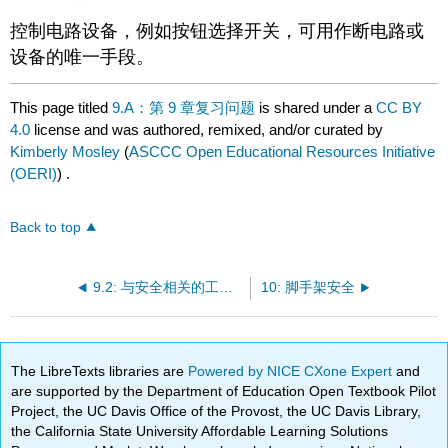
控制电路设备，例如按钮选择开关，可用作断电路或
设备的唯一手段。
This page titled
9.A：第 9 章复习问题
is shared under a
CC BY
4.0
license and was authored, remixed, and/or curated by
Kimberly Mosley
(
ASCCC Open Educational Resources Initiative
(OERI)
) .
Back to top
9.2: 与安全相关的工作规范
10: 脚手架安全
The LibreTexts libraries are
Powered by NICE CXone Expert
and
are supported by the Department of Education Open Textbook Pilot
Project, the UC Davis Office of the Provost, the UC Davis Library,
the California State University Affordable Learning Solutions