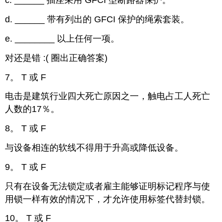
c.
______
插座采用 GFCI 型断路器保护。
d.
______ 带有
列出的 GFCI 保护的绳索套装。
e.
________
以上任何一项。
对还是错 :( 圈出正确答案)
7。 T 或 F
电击是建筑行业四大死亡原因之一，触电占工人死亡
人数的17％。
8。 T 或 F
与设备相连的软线不得用于升高或降低设备。
9。 T 或 F
只有在设备无法锁定或者雇主能够证明标记程序与使
用锁一样有效的情况下，才允许使用标签代替封锁。
10。 T 或 F