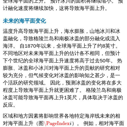
全球海平面的上升。
预计冰川的面积将继续缩小。 预
计融化速度将继续加快，这将导致海平面上升。
未来的海平面变化
温度升高导致海平面上升，海水膨胀，山地冰川和冰
盖融化，导致格陵兰岛和南极冰盖的部分融化或流入
海洋。
自1870年以来，全球海平面上升了约8英寸。
不同地区对未来海平面上升的估计各不相同，但预计
下个世纪的全球海平面上升速度将高于过去50年。
热
膨胀、冰盖和小冰川对海平面上升的贡献的研究相对
较为充分，但气候变化对冰盖的影响知之甚少，是一
个活跃的研究领域。 因此，预测冰盖的变化将在多大
程度上导致海平面上升就更困难了。
格陵兰岛和南极
冰盖可能导致海平面再上升1英尺，具体取决于冰盖的
反应。
区域和地方因素将影响世界各地特定海岸线未来的相
对海平面上升（图
\PageIndex
）。 例如，相对海平面
\PageIndex
i
i