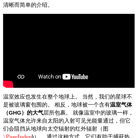
清晰而简单的介绍。
温室效应也发生在整个地球上。 当然，我们的星球不
是被玻璃窗包围的。 相反，地球被一个含有
温室气体
（GHG）的大气
层所包裹。 就像温室中的玻璃一样，
温室气体允许来自太阳的入射可见光能量通过，但它
们会阻挡从地球向太空辐射的红外辐射（图
\PageIndex
）。 通过这种方式，它们有助于捕获热
\PageIndex
b
b