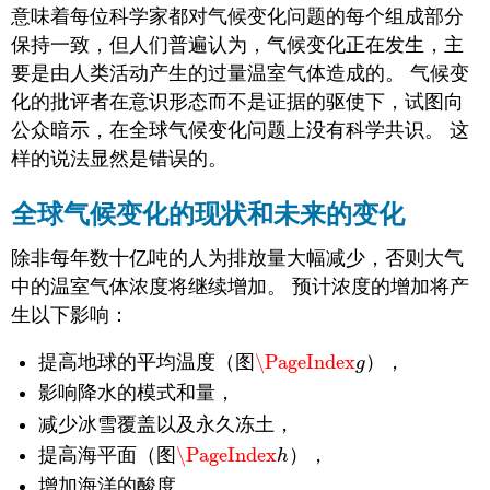
意味着每位科学家都对气候变化问题的每个组成部分
保持一致，但人们普遍认为，气候变化正在发生，主
要是由人类活动产生的过量温室气体造成的。 气候变
化的批评者在意识形态而不是证据的驱使下，试图向
公众暗示，在全球气候变化问题上没有科学共识。 这
样的说法显然是错误的。
全球气候变化的现状和未来的变化
除非每年数十亿吨的人为排放量大幅减少，否则大气
中的温室气体浓度将继续增加。 预计浓度的增加将产
生以下影响：
提高地球的平均温度（图
\PageIndex
），
\PageIndex
g
g
影响降水的模式和量，
减少冰雪覆盖以及永久冻土，
提高海平面（图
\PageIndex
），
\PageIndex
h
h
增加海洋的酸度。