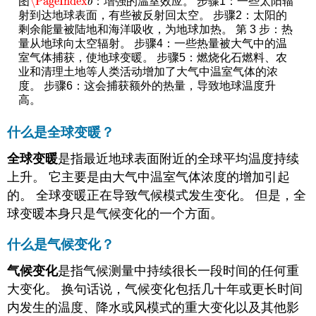
\PageIndex
图
：增强的温室效应。 步骤1：一些太阳辐
\PageIndex
b
b
射到达地球表面，有些被反射回太空。 步骤2：太阳的
剩余能量被陆地和海洋吸收，为地球加热。 第 3 步：热
量从地球向太空辐射。 步骤4：一些热量被大气中的温
室气体捕获，使地球变暖。 步骤5：燃烧化石燃料、农
业和清理土地等人类活动增加了大气中温室气体的浓
度。 步骤6：这会捕获额外的热量，导致地球温度升
高。
什么是全球变暖？
全球变暖
是指最近地球表面附近的全球平均温度持续
上升。 它主要是由大气中温室气体浓度的增加引起
的。 全球变暖正在导致气候模式发生变化。 但是，全
球变暖本身只是气候变化的一个方面。
什么是气候变化？
气候变化
是指气候测量中持续很长一段时间的任何重
大变化。 换句话说，气候变化包括几十年或更长时间
内发生的温度、降水或风模式的重大变化以及其他影