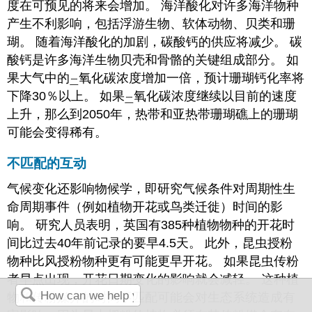
度在可预见的将来会增加。 海洋酸化对许多海洋物种
产生不利影响，包括浮游生物、软体动物、贝类和珊
瑚。 随着海洋酸化的加剧，碳酸钙的供应将减少。 碳
酸钙是许多海洋生物贝壳和骨骼的关键组成部分。 如
果大气中的
氧化碳浓度增加一倍，预计珊瑚钙化率将
二
下降30％以上。 如果
氧化碳浓度继续以目前的速度
二
上升，那么到2050年，热带和亚热带珊瑚礁上的珊瑚
可能会变得稀有。
不匹配的互动
气候变化还影响物候学，即研究气候条件对周期性生
命周期事件（例如植物开花或鸟类迁徙）时间的影
响。 研究人员表明，英国有385种植物物种的开花时
间比过去40年前记录的要早4.5天。 此外，昆虫授粉
物种比风授粉物种更有可能更早开花。 如果昆虫传粉
者早点出现，开花日期变化的影响就会减轻。 这种植
物和传粉媒介的时间不匹配可能会对生态系统造成有