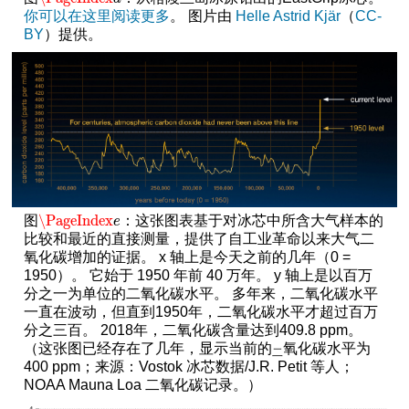
你可以在这里阅读更多
。 图片由
Helle Astrid Kjär
（
CC-
BY
）提供。
\PageIndex
图
：这张图表基于对冰芯中所含大气样本的
\PageIndex
e
e
比较和最近的直接测量，提供了自工业革命以来大气二
氧化碳增加的证据。 x 轴上是今天之前的几年（0 =
1950）。 它始于 1950 年前 40 万年。 y 轴上是以百万
分之一为单位的二氧化碳水平。 多年来，二氧化碳水平
一直在波动，但直到1950年，二氧化碳水平才超过百万
分之三百。 2018年，二氧化碳含量达到409.8 ppm。
（这张图已经存在了几年，显示当前的
氧化碳水平为
二
400 ppm；来源：Vostok 冰芯数据/J.R. Petit 等人；
NOAA Mauna Loa 二氧化碳记录。）