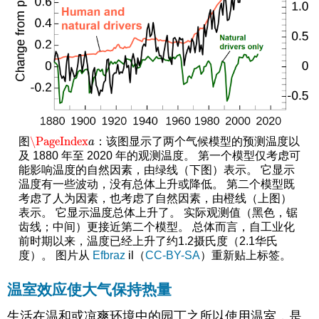
\PageIndex
图
：该图显示了两个气候模型的预测温度以
\PageIndex
a
a
及 1880 年至 2020 年的观测温度。 第一个模型仅考虑可
能影响温度的自然因素，由绿线（下图）表示。 它显示
温度有一些波动，没有总体上升或降低。 第二个模型既
考虑了人为因素，也考虑了自然因素，由橙线（上图）
表示。 它显示温度总体上升了。 实际观测值（黑色，锯
齿线；中间）更接近第二个模型。 总体而言，自工业化
前时期以来，温度已经上升了约1.2摄氏度（2.1华氏
度）。 图片从
Efbraz
il（
CC-BY-SA
）重新贴上标签。
温室效应使大气保持热量
生活在温和或凉爽环境中的园丁之所以使用温室，是