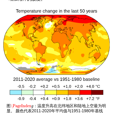
\PageIndex
图
：温度升高在北纬地区和陆地上空最为明
\PageIndex
g
g
显。 颜色代表2011-2020年平均值与1951-1980年基线