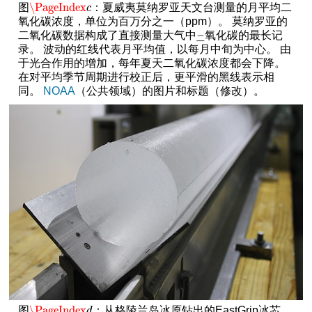
\PageIndex
图
：夏威夷莫纳罗亚天文台测量的月平均二
\PageIndex
c
c
氧化碳浓度，单位为百万分之一（ppm）。 莫纳罗亚的
二氧化碳数据构成了直接测量大气中
氧化碳的最长记
二
录。 波动的红线代表月平均值，以每月中旬为中心。 由
于光合作用的增加，每年夏天二氧化碳浓度都会下降。
在对平均季节周期进行校正后，更平滑的黑线表示相
同。
NOAA
（公共领域）的图片和标题（修改）。
\PageIndex
图
：从格陵兰岛冰原钻出的EastGrip冰芯。
\PageIndex
d
d