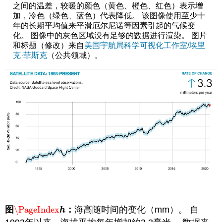
之间的温差，较暖的颜色（黄色、橙色、红色）表示增
加，冷色（绿色、蓝色）代表降低。 该图像使用至少十
年的长期平均值来平滑厄尔尼诺等因素引起的气候变
化。 图像中的灰色区域没有足够的数据进行渲染。 图片
和标题（修改）来自
美国宇航局科学可视化工作室/埃里
克·菲斯克
（公共领域）。
图
\PageIndex
：
海高随时间的变化（mm）。 自
\PageIndex
h
h