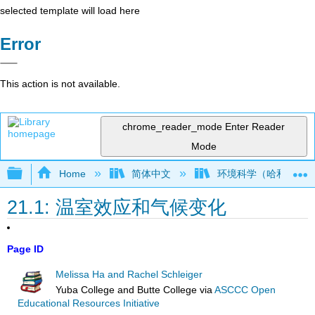
selected template will load here
Error
This action is not available.
chrome_reader_mode
Enter Reader
Mode
Expand/collapse global hierarchy
Home
简体中文
环境科学（哈和施莱
21.1: 温室效应和气候变化
Page ID
Melissa Ha and Rachel Schleiger
Yuba College and Butte College
via
ASCCC Open
Educational Resources Initiative