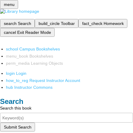
menu
search
Search
build_circle
Toolbar
fact_check
Homework
cancel
Exit Reader Mode
school
Campus Bookshelves
menu_book
Bookshelves
perm_media
Learning Objects
login
Login
how_to_reg
Request Instructor Account
hub
Instructor Commons
Search
Search this book
Submit Search