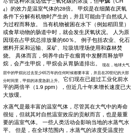
尽管这种浓度远低于
氧化碳的浓度，但
甲烷
（CH
二
）的效力是温室气体的28倍。 甲烷是在细菌在厌氧
4
条件下分解有机物时产生的，并且可能由于自然或人
为过程而释放。 当有机物被困在水下（例如稻田里）
或食草动物的肠道中时，就会发生厌氧状况。 人为原
因现在占甲烷总排放量的60％。 例子包括农业、化石
燃料开采和运输、采矿、垃圾填埋场使用和森林焚
烧。 具体而言，饲养牛由于在瘤胃中发酵而释放甲
烷，会产生甲烷，甲烷会从胃肠道排出。
现在，地球大气
层中的甲烷比过去至少65万年的任何时候都要丰富，并且在20世纪的大部
它们现在已超过工业化前水
分时间里，甲烷的浓度急剧上升。
平的两倍半（1.9 ppm），但近几十年来增长速度已大
大放缓。
水蒸气是最丰富的温室气体，尽管其在大气中的寿命
很短，但就其对自然温室效应的贡献而言，也是最重
要的温室气体。 一些人类活动会影响当地的水蒸气水
平。 但是，在全球范围内，水蒸气的浓度受温度控