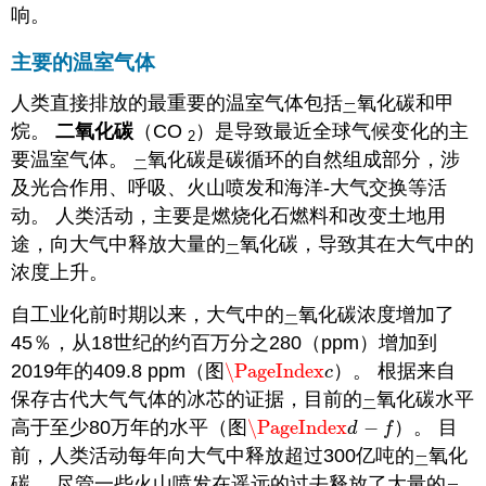
响。
主要的温室气体
人类直接排放的最重要的温室气体包括
氧化碳和甲
二
烷。
二氧化碳
（CO
）是导致最近全球气候变化的主
2
要温室气体。
氧化碳是碳循环的自然组成部分，涉
二
及光合作用、呼吸、火山喷发和海洋-大气交换等活
动。 人类活动，主要是燃烧化石燃料和改变土地用
途，向大气中释放大量的
氧化碳，导致其在大气中的
二
浓度上升。
自工业化前时期以来，大气中的
氧化碳浓度增加了
二
45％，从18世纪的约百万分之280（ppm）增加到
2019年的409.8 ppm（图
\PageIndex
）。 根据来自
\PageIndex
c
c
保存古代大气气体的冰芯的证据，目前的
氧化碳水平
二
高于至少80万年的水平（图
\PageIndex
−
）。 目
\PageIndex
d
−
f
d
f
前，人类活动每年向大气中释放超过300亿吨的
氧化
二
碳。
尽管一些火山喷发在遥远的过去释放了大量的