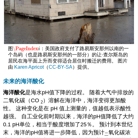
\PageIndex
图
：美国政府支付了路易斯安那州以南的一
\PageIndex
i
i
个岛屿（也是路易斯安那州的一部分）的让·查尔斯岛的
居民在海平面上升而变得适合居住时搬迁的费用。 图片
由
Karen Apricot
（
CC-BY-SA
）提供。
未来的海洋酸化
海洋酸化
是海水pH值下降的
过程。 随着大气中排放的
二氧化碳（CO
）溶解在海洋中，海洋变得更加酸
2
性。 这种变化是在 pH 值上测量的，值越低表示酸性
越强。 自工业化前时期以来，海洋的pH值降低了大约
0.1 pH单位，相当于酸度增加了25％。 预计到本世纪
末，海洋的pH值将进一步降低，因为预计
氧化碳浓
二