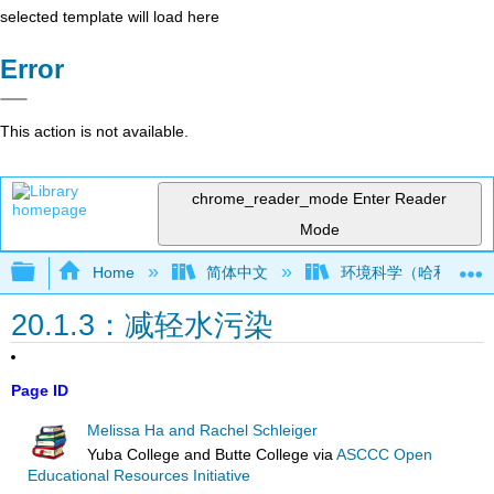
selected template will load here
Error
This action is not available.
chrome_reader_mode
Enter Reader
Mode
Expand/collapse global hierarchy
Home
简体中文
环境科学（哈和施莱
20.1.3：减轻水污染
Page ID
Melissa Ha and Rachel Schleiger
Yuba College and Butte College
via
ASCCC Open
Educational Resources Initiative