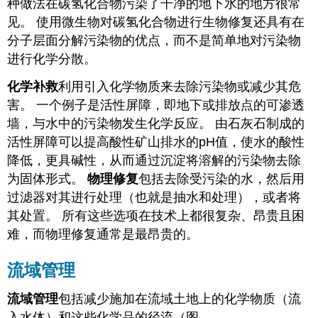
种做法在碳氢化合物污染了干净的地下水的地方很常
见。 使用微生物对碳氢化合物进行生物修复还具有在
分子层面分解污染物的优点，而不是简单地对污染物
进行化学分散。
化学补救
利用引入化学物质来去除污染物或减少其危
害。 一个例子是活性屏障，即地下或排放点的可渗透
墙，与水中的污染物发生化学反应。 由石灰石制成的
活性屏障可以提高酸性矿山排水的pH值，使水的酸性
降低，更具碱性，从而通过沉淀将溶解的污染物去除
为固体形式。
物理修复
包括去除受污染的水，然后用
过滤器对其进行处理（也就是抽水和处理），或者将
其处置。 所有这些选项在技术上都很复杂、昂贵且困
难，而物理修复通常是最昂贵的。
流域管理
流域管理
包括减少施加在流域土地上的化学物质（流
入水体）和这些化学品的径流（图