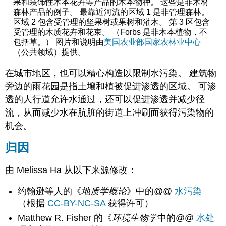
果和装饰性木本花卉等产品的木本物种。 这些是非木材
森林产品的例子。 最靠近河流的区域 1 是非管理森林。
区域 2 包含受管理的坚果树或果树和灌木。 第 3 区包含
受管理的木质花卉和花束。 （Forbs 是非木本植物，不
包括草。） 图片和说明由
美国农业部国家农林业中心
（公共领域）提供。
在城市地区，也可以精心构造以限制水污染。 建筑物
旁边的雨花园是指土壤和植被促进渗透的区域。 可渗
透的人行道允许水通过，还可以促进渗透并减少径
流，从而减少水在肮脏的街道上冲刷而获得污染物的
机会。
归因
由 Melissa Ha 从以下来源修改：
约翰逊等人的《
地质学概论
》中的@@
水污染
（根据
CC-BY-NC-SA
获得许可）
Matthew R. Fisher 的《
环境生物学
中的@@
水处