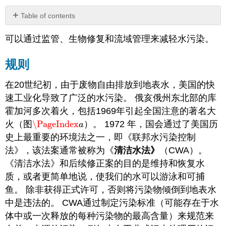
Table of contents
规
可以通过监管、生物修复和流域管理来减轻水污染。
则
补
规则
救
措
施
在20世纪初，由于废物自由排放到地表水，美国的快
流
速工业化导致了广泛的水污染。 俄亥俄州东北部的库
域
霍加河多次着火，包括1969年引起全国注意的著名大
管
火（图
\PageIndex
）。 1972 年，国会通过了美国历
\PageIndex
a
理
a
史上最重要的环境法之一，即《联邦水污染控制
法》，该法案通常被称为《
清洁水法》
（CWA）。
《清洁水法》和后续修正案的目的是维持和恢复水
质，或者更简单地说，使我们的水可以游泳和可捕
鱼。 除非获得正式许可，否则将污染物倾倒到地表水
中是违法的。 CWA通过制定污染标准（可能存在于水
体中或一次释放的每种污染物的最高含量）来规范来