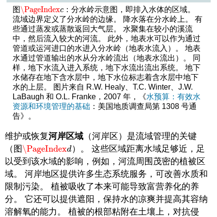
\PageIndex
图
：分水岭示意图，即排入水体的区域。
\PageIndex
c
c
流域边界定义了分水岭的边缘。 降水落在分水岭上。 有
些通过蒸发或蒸散返回大气层。 水聚集在较小的溪流
中，然后流入较大的河流。 此外，地表水可以作为通过
管道或运河进口的水进入分水岭（地表水流入）。 地表
水通过管道输出的水从分水岭流出（地表水流出）。 同
样，地下水流入进入系统，地下水流出流出系统。 地下
水储存在地下含水层中，地下水位标志着含水层中地下
水的上层。 图片来自 R.W. Healy、T.C. Winter、J.W.
LaBaugh 和 O.L. Franke，2007 年，《
水预算：有效水
资源和环境管理的基础
：美国地质调查局第 1308 号通
告》。
维护或恢复
河岸区域
（河岸区）是流域管理的关键
（图
\PageIndex
）。 这些区域距离水域足够近，足
\PageIndex
d
d
以受到该水域的影响，例如，河流周围茂密的植被区
域。 河岸地区提供许多生态系统服务，可改善水质和
限制污染。 植被吸收了本来可能导致富营养化的养
分。 它还可以提供遮阳，保持水的凉爽并提高其容纳
溶解氧的能力。 植被的根部粘附在土壤上，对抗侵