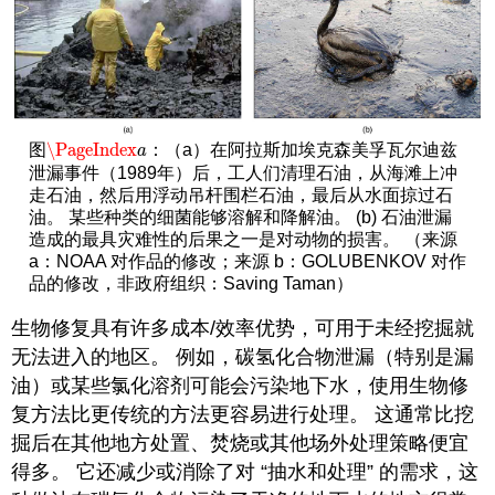
\PageIndex
图
：（a）在阿拉斯加埃克森美孚瓦尔迪兹
\PageIndex
a
a
泄漏事件（1989年）后，工人们清理石油，从海滩上冲
走石油，然后用浮动吊杆围栏石油，最后从水面掠过石
油。 某些种类的细菌能够溶解和降解油。 (b) 石油泄漏
造成的最具灾难性的后果之一是对动物的损害。 （来源
a：NOAA 对作品的修改；来源 b：GOLUBENKOV 对作
品的修改，非政府组织：Saving Taman）
生物修复具有许多成本/效率优势，可用于未经挖掘就
无法进入的地区。 例如，碳氢化合物泄漏（特别是漏
油）或某些氯化溶剂可能会污染地下水，使用生物修
复方法比更传统的方法更容易进行处理。 这通常比挖
掘后在其他地方处置、焚烧或其他场外
处理策略便宜
得多。 它还减少或消除了对 “抽水和处理” 的需求，这