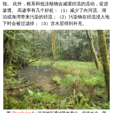
蚀。 此外，根系和低洼植物会减缓径流的流动，促进
渗透。 高渗率有几个好处：（1）减少了向河流、湖
泊或海湾带来污染的径流；（2）污染物在径流浸入地
下时会被过滤掉；（3）含水层得到补充。