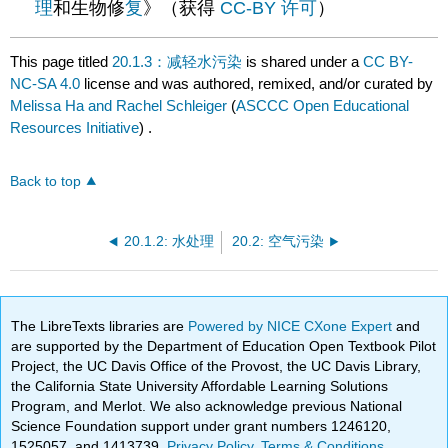
理
和生物修
复
》（获得
CC-BY 许可
）
This page titled
20.1.3：减轻水污染
is shared under a
CC BY-
NC-SA 4.0
license and was authored, remixed, and/or curated by
Melissa Ha and Rachel Schleiger
(
ASCCC Open Educational
Resources Initiative
) .
Back to top
20.1.2: 水处理
20.2: 空气污染
The LibreTexts libraries are
Powered by NICE CXone Expert
and
are supported by the Department of Education Open Textbook Pilot
Project, the UC Davis Office of the Provost, the UC Davis Library,
the California State University Affordable Learning Solutions
Program, and Merlot. We also acknowledge previous National
Science Foundation support under grant numbers 1246120,
1525057, and 1413739.
Privacy Policy
.
Terms & Conditions
.