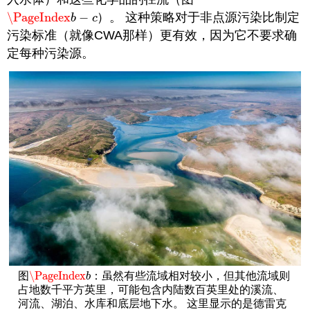
\PageIndex
−
）。 这种策略对于非点源污染比制定
\PageIndex
b
−
c
b
c
污染标准（就像CWA那样）更有效，因为它不要求确
定每种污染源。
\PageIndex
图
：虽然有些流域相对较小，但其他流域则
\PageIndex
b
b
占地数千平方英里，可能包含内陆数百英里处的溪流、
河流、湖泊、水库和底层地下水。 这里显示的是德雷克