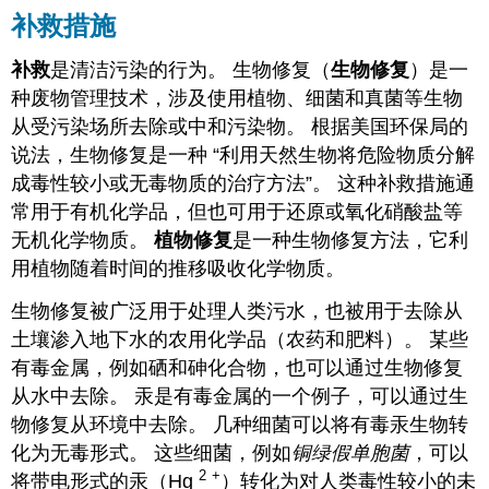
补救措施
补救
是清洁污染的行为。 生物修复（
生物修复
）是一
种废物管理技术，涉及使用植物、细菌和真菌等生物
从受污染场所去除或中和污染物。 根据美国环保局的
说法，生物修复是一种 “利用天然生物将危险物质分解
成毒性较小或无毒物质的治疗方法”。 这种补救措施通
常用于有机化学品，但也可用于还原或氧化硝酸盐等
无机化学物质。
植物修复
是一种生物修复方法，它利
用植物随着时间的推移吸收化学物质。
生物修复被广泛用于处理人类污水，也被用于去除从
土壤渗入地下水的农用化学品（农药和肥料）。 某些
有毒金属，例如硒和砷化合物，也可以通过生物修复
从水中去除。 汞是有毒金属的一个例子，可以通过生
物修复从环境中去除。 几种细菌可以将有毒汞生物转
化为无毒形式。 这些细菌，例如
铜绿假单胞菌
，可以
2
+
将带电形式的汞（Hg
）转化为对人类毒性较小的未