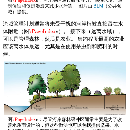
\PageIndex
图
：河岸地区通过吸收养分、保持水冷、限
\PageIndex
d
d
制侵蚀和促进渗透来减少水污染。 图片由
BLM
（公共领
域）提供。
流域管理计划通常将未受干扰的河岸植被直接留在水
体附近（图
\PageIndex
）。 接下来（远离水域），
\PageIndex
e
e
可以是管理森林，然后是农业。 集约程度最高的农业
应该离水体最远，尤其是在使用杀虫剂和肥料的时
候。
\PageIndex
图
：尽管河岸森林缓冲区通常主要是为了改
\PageIndex
e
e
善水质而设计的，但这些做法也可以包括提供坚果、水