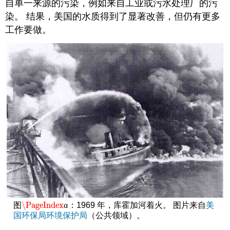
自单一来源的污染，例如来自工业或污水处理厂的污
染。 结果，美国的水质得到了显著改善，但仍有更多
工作要做。
\PageIndex
图
：1969 年，库霍加河着火。 图片来自
美
\PageIndex
a
a
国环保局环境保护局
（公共领域）。