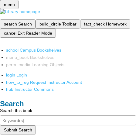
menu
search
Search
build_circle
Toolbar
fact_check
Homework
cancel
Exit Reader Mode
school
Campus Bookshelves
menu_book
Bookshelves
perm_media
Learning Objects
login
Login
how_to_reg
Request Instructor Account
hub
Instructor Commons
Search
Search this book
Submit Search