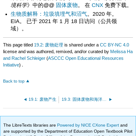
境科学
》中的@@
固体废物
。 在
CNX
免费下载。
生物质解释：垃圾填埋气和沼气
。2020 年。
EIA。 已于 2021 年 1 月 18 日访问（公共领
域）。
This page titled
19.2: 废物处理
is shared under a
CC BY-NC 4.0
license and was authored, remixed, and/or curated by
Melissa Ha
and Rachel Schleiger
(
ASCCC Open Educational Resources
Initiative
) .
Back to top
19.1: 废物产生
19.3: 固体废物和海洋生物
The LibreTexts libraries are
Powered by NICE CXone Expert
and
are supported by the Department of Education Open Textbook Pilot