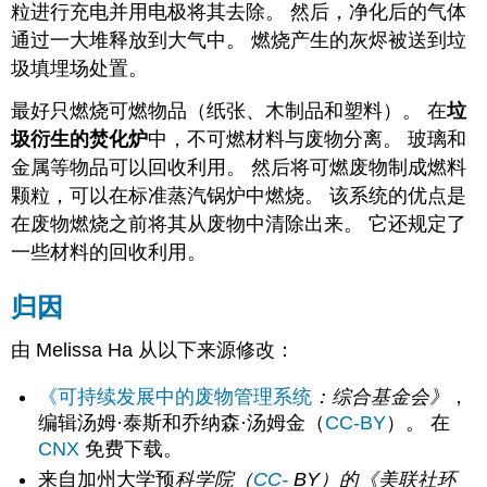
粒进行充电并用电极将其去除。 然后，净化后的气体
通过一大堆释放到大气中。 燃烧产生的灰烬被送到垃
圾填埋场处置。
最好只燃烧可燃物品（纸张、木制品和塑料）。 在
垃
圾衍生的焚化炉
中，不可燃材料与废物分离。 玻璃和
金属等物品可以回收利用。 然后将可燃废物制成燃料
颗粒，可以在标准蒸汽锅炉中燃烧。 该系统的优点是
在废物燃烧之前将其从废物中清除出来。 它还规定了
一些材料的回收利用。
归因
由 Melissa Ha 从以下来源修改：
《可持续发展中的废物管理系统
：综合基金会》
，
编辑汤姆·泰斯和乔纳森·汤姆金（
CC-BY
）。 在
CNX
免费下载。
来自加州大学预
科学院（
CC-
BY）的《美联社环