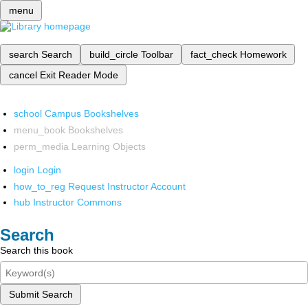
menu
search
Search
build_circle
Toolbar
fact_check
Homework
cancel
Exit Reader Mode
school
Campus Bookshelves
menu_book
Bookshelves
perm_media
Learning Objects
login
Login
how_to_reg
Request Instructor Account
hub
Instructor Commons
Search
Search this book
Submit Search