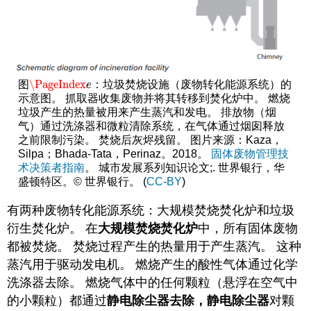
\PageIndex
图
：垃圾焚烧设施（废物转化能源系统）的
\PageIndex
e
e
示意图。 抓取器收集废物并将其转移到焚化炉中。 燃烧
垃圾产生的热量被用来产生蒸汽和发电。 排放物（烟
气）通过洗涤器和微粒清除系统，在气体通过烟囱释放
之前限制污染。 焚烧后灰烬残留。 图片来源：Kaza，
Silpa；Bhada-Tata，Perinaz。2018。
固体废物管理技
术决策者指南
。 城市发展系列知识论文;. 世界银行，华
盛顿特区。© 世界银行。 (
CC-BY
)
有两种废物转化能源系统：大规模焚烧焚化炉和垃圾
衍生焚化炉。 在
大规模焚烧焚化炉
中，所有固体废物
都被焚烧。 焚烧过程产生的热量用于产生蒸汽。 这种
蒸汽用于驱动发电机。 燃烧产生的酸性气体通过化学
洗涤器去除。 燃烧气体中的任何颗粒（悬浮在空气中
的小颗粒）都通过
静电除尘器去除，静电除尘器
对颗