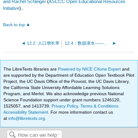
and Rachel Schleiger
(
ASCCC Open Educational Resources
Initiative
) .
Back to top
12.2: 人口增长率
12.4：数据潜水——世界人口密度
The LibreTexts libraries are
Powered by NICE CXone Expert
and
are supported by the Department of Education Open Textbook Pilot
Project, the UC Davis Office of the Provost, the UC Davis Library,
the California State University Affordable Learning Solutions
Program, and Merlot. We also acknowledge previous National
Science Foundation support under grant numbers 1246120,
1525057, and 1413739.
Privacy Policy
.
Terms & Conditions
.
Accessibility Statement
. For more information contact us
at
info@libretexts.org
.