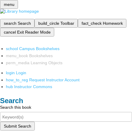
menu
search
Search
build_circle
Toolbar
fact_check
Homework
cancel
Exit Reader Mode
school
Campus Bookshelves
menu_book
Bookshelves
perm_media
Learning Objects
login
Login
how_to_reg
Request Instructor Account
hub
Instructor Commons
Search
Search this book
Submit Search