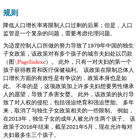
规则
降低人口增长率将限制人口过剩的后果；但是，人口
监管是一个复杂的问题，需要考虑伦理问题。
为适度控制人口所做的努力导致了1979年中国的独生
子女政策，该政策对有多个孩子的城市夫妇处以罚款
（图
\PageIndex
）。 此外，只有一对夫妇的第一个
\PageIndex
c
c
孩子获得教育和医疗保健福利。 该政策在限制总体人
口增长方面的有效性是有争议的，政策本身也是如
此。 不幸的是，这项政策加上许多夫妇想要男性继承
人的愿望，导致了杀害女婴。 此外，该政策的执行导
致了对人权的侵犯，包括强迫绝育和强迫堕胎。 多年
来，取消了与独生子女政策相关的一些限制。 例如，
在2013年，独生子女的成年人被允许生两个孩子。 该
政策于2016年结束，截至2021年5月，现在允许每对
夫妇最多生三个孩子。