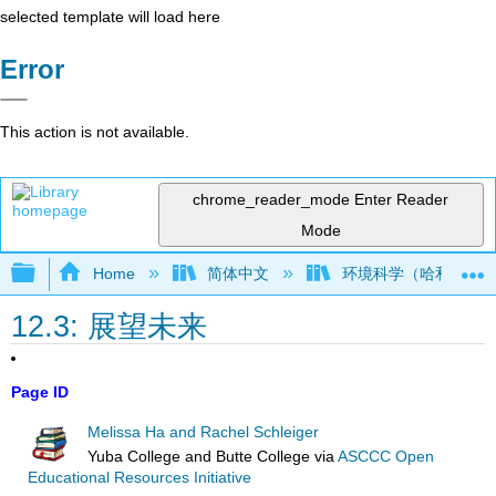
selected template will load here
Error
This action is not available.
chrome_reader_mode
Enter Reader
Mode
Expand/collapse global hierarchy
Home
简体中文
环境科学（哈和施莱
12.3: 展望未来
Page ID
Melissa Ha and Rachel Schleiger
Yuba College and Butte College
via
ASCCC Open
Educational Resources Initiative