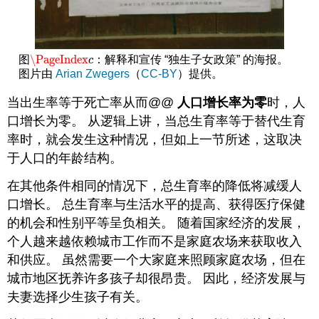
\PageIndex
图
：解释和宣传 “独生子女政策” 的海报。
\PageIndex
c
c
图片由
Arian Zwegers
（
CC-BY
）提供。
当出生率等于死亡率从而@@
人口增长率为零
时，人
口增长为零。 从逻辑上讲，当总生育率等于替代生育
率时，就会发生这种情况，但如上一节所述，这取决
于人口的年龄结构。
在其他条件相同的情况下，总生育率的降低将减缓人
口增长。 总生育率与生活水平的提高、获得医疗保健
的机会和性别平等呈负相关。 随着国家经济的发展，
个人越来越依赖城市工作而不是家庭农场来获取收入
和供应。 虽然需要一个大家庭来照顾家庭农场，但在
城市地区抚养许多孩子却很昂贵。 因此，经济发展与
夫妻选择少生孩子有关。