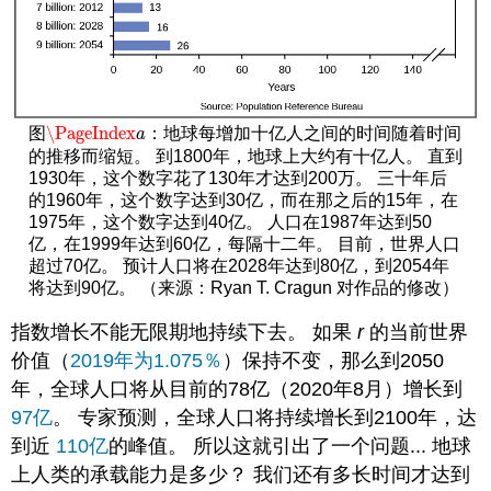
\PageIndex
图
：地球每增加十亿人之间的时间随着时间
\PageIndex
a
a
的推移而缩短。 到1800年，地球上大约有十亿人。 直到
1930年，这个数字花了130年才达到200万。 三十年后
的1960年，这个数字达到30亿，而在那之后的15年，在
1975年，这个数字达到40亿。 人口在1987年达到50
亿，在1999年达到60亿，每隔十二年。 目前，世界人口
超过70亿。 预计人口将在2028年达到80亿，到2054年
将达到90亿。 （来源：Ryan T. Cragun 对作品的修改）
指数增长不能无限期地持续下去。 如果
r
的当前世界
价值（
2019年为1.075％
）保持不变，那么到2050
年，全球人口将从目前的78亿（2020年8月）增长到
97亿
。 专家预测，全球人口将持续增长到2100年，达
到近
110亿
的峰值。 所以这就引出了一个问题... 地球
上人类的承载能力是多少？ 我们还有多长时间才达到