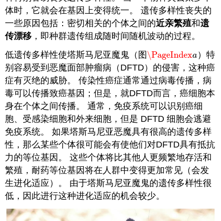
体时，它就会在基因上变得统一。 遗传多样性丧失的
一些原因包括：密切相关的个体之间的
近亲繁殖
和
遗
传漂移
，即种群遗传组成随时间随机波动的过程。
低遗传多样性使塔斯马尼亚魔鬼（图
\PageIndex
）特
\PageIndex
a
a
别容易受到恶魔面部肿瘤病（DFTD）的侵害，这种癌
症有灭绝的威胁。 传染性癌症通常通过病毒传播，病
毒可以传播致癌基因；但是，就DFTD而言，癌细胞本
身在个体之间传播。 通常，免疫系统可以识别癌细
胞、受感染细胞和外来细胞，但是 DFTD 细胞会逃避
免疫系统。 如果塔斯马尼亚恶魔具有很高的遗传多样
性，那么某些个体很可能会有使他们对DFTD具有抵抗
力的等位基因。 这些个体将比其他人更频繁地存活和
繁殖，耐药等位基因将在人群中变得更加常见（会发
生进化适应）。 由于塔斯马尼亚魔鬼的遗传多样性很
低，因此进行这种进化适应的机会较少。