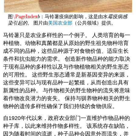
\PageIndex
图
：马铃薯疫病的影响，这是由水
霉疫病感
\PageIndex
b
b
染引起的。
图片由
美国农业部
（公共领域）提供。
马铃薯只是农业多样性的一个例子。 人类培育的每一
种植物、动物和真菌都是从原始的野生祖先物种培育
成不同的品种，这些品种源于对食物价值、适应生长
条件和抗虫能力的需求。 创造新作物品种的能力取决
于现有品种的多样性以及与作物植物相关的野生形态
的可用性。 这些野生形态通常是新基因变异的来源，
这些变异可以与现有品种一起繁殖，从而创造出具有
新属性的品种。 与作物相关的野生物种的流失将意味
着作物改良潜力的丧失。 保持与驯养物种相关的野生
物种的遗传多样性确保了我们持续的食物供应。
自1920年代以来，政府农业部门一直维护作物品种的
种子库，以此来维持作物多样性。 该系统存在缺陷，
因为随着时间的流逝，种子品种会因意外而流失，并