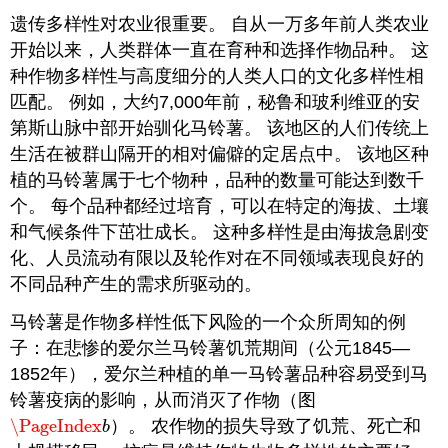
遗传多样性对农业很重要。 自从一万多年前人类农业
开始以来，人类群体一直在育种和选择作物品种。 这
种作物多样性与高度细分的人类人口的文化多样性相
匹配。 例如，大约7,000年前，秘鲁和玻利维亚的安
第斯山脉中部开始驯化马铃薯。 该地区的人们传统上
生活在被群山隔开的相对偏僻的定居点中。 该地区种
植的马铃薯属于七个物种，品种的数量可能达到数千
个。 每个品种都经过培育，可以在特定的海拔、土壤
和气候条件下茁壮成长。 这种多样性是由海拔急剧变
化、人员流动有限以及轮作对在不同领域表现良好的
不同品种产生的需求所驱动的。
马铃薯是作物多样性低下风险的一个众所周知的例
子：在悲惨的爱尔兰马铃薯饥荒期间（公元1845—
1852年），爱尔兰种植的单一马铃薯品种容易受到马
铃薯疫病的影响，从而消灭了作物（图
\PageIndex
）。 农作物的损失导致了饥荒、死亡和
\PageIndex
b
b