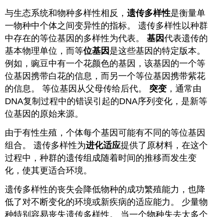
与生态系统和物种多样性相反，
遗传多样性
是衡量单
一物种中个体之间变异性的指标。 遗传多样性以种群
中存在的等位基因的多样性为代表。
基因
代表遗传的
基本物理单位，而等
位基因
是这些基因的特定版本。
例如，豌豆中有一个花颜色的基因，该基因的一个等
位基因携带白花的信息，而另一个等位基因携带紫花
的信息。 等位基因从父母传给后代。
突变
，通常由
DNA复制过程中的错误引起的DNA序列变化，是新等
位基因的原始来源。
由于有性生殖，个体每个基因可能有不同的等位基因
组合。 遗传多样性为
进化适应
提供了原材料，在这个
过程中，种群的遗传组成随着时间的推移而发生变
化，使其更适合环境。
遗传多样性的丧失会降低物种的成功繁殖能力，也降
低了对不断变化的环境或新疾病的适应能力。 少量物
种特别容易丧失遗传多样性。 当一个物种失去太多个