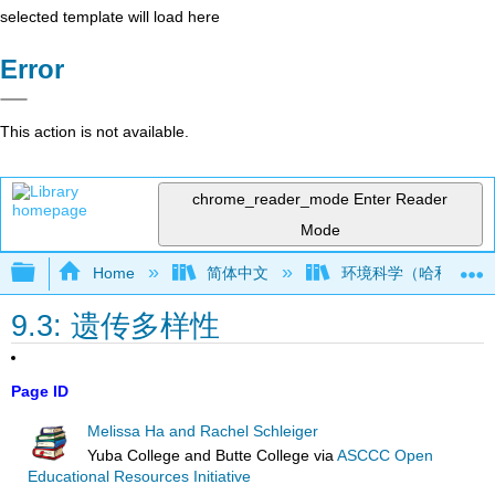
selected template will load here
Error
This action is not available.
chrome_reader_mode
Enter Reader
Mode
Expand/collapse global hierarchy
Home
简体中文
环境科学（哈和施莱
9.3: 遗传多样性
Page ID
Melissa Ha and Rachel Schleiger
Yuba College and Butte College
via
ASCCC Open
Educational Resources Initiative