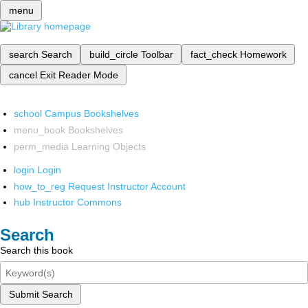
menu
search
Search
build_circle
Toolbar
fact_check
Homework
cancel
Exit Reader Mode
school
Campus Bookshelves
menu_book
Bookshelves
perm_media
Learning Objects
login
Login
how_to_reg
Request Instructor Account
hub
Instructor Commons
Search
Search this book
Submit Search