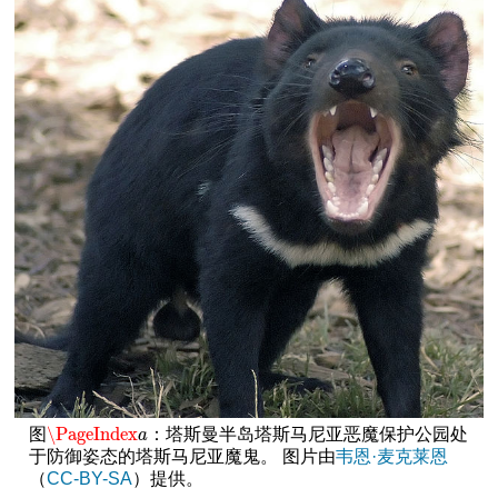
\PageIndex
图
：塔斯曼半岛塔斯马尼亚恶魔保护公园处
\PageIndex
a
a
于防御姿态的塔斯马尼亚魔鬼。
图片由
韦恩·麦克莱恩
（
CC-BY-SA
）提供。