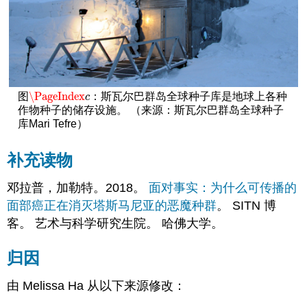
\PageIndex
图
：斯瓦尔巴群岛全球种子库是地球上各种
\PageIndex
c
c
作物种子的储存设施。 （来源：斯瓦尔巴群岛全球种子
库Mari Tefre）
补充读物
邓拉普，加勒特。2018。
面对
事实：为什么可传播的
面部癌正在消灭塔斯马尼亚的恶魔种群
。 SITN 博
客。 艺术与科学研究生院。 哈佛大学。
归因
由 Melissa Ha 从以下来源修改：